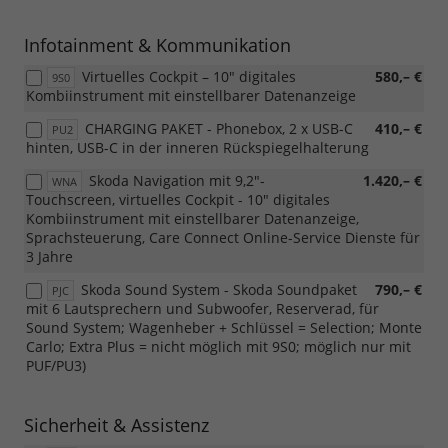
Infotainment & Kommunikation
Virtuelles Cockpit – 10" digitales
580,– €
9S0
Kombiinstrument mit einstellbarer Datenanzeige
CHARGING PAKET - Phonebox, 2 x USB-C
410,– €
PU2
hinten, USB-C in der inneren Rückspiegelhalterung
Skoda Navigation mit 9,2"-
1.420,– €
WNA
Touchscreen, virtuelles Cockpit - 10" digitales
Kombiinstrument mit einstellbarer Datenanzeige,
Sprachsteuerung, Care Connect Online-Service Dienste für
3 Jahre
Skoda Sound System - Skoda Soundpaket
790,– €
PJC
mit 6 Lautsprechern und Subwoofer, Reserverad, für
Sound System; Wagenheber + Schlüssel = Selection; Monte
Carlo; Extra Plus = nicht möglich mit 9S0; möglich nur mit
PUF/PU3)
Sicherheit & Assistenz