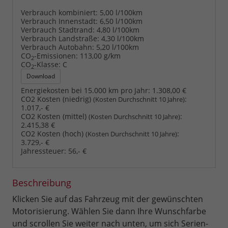
Verbrauch kombiniert:
5,00 l/100km
Verbrauch Innenstadt:
6,50 l/100km
Verbrauch Stadtrand:
4,80 l/100km
Verbrauch Landstraße:
4,30 l/100km
Verbrauch Autobahn:
5,20 l/100km
CO
-Emissionen:
113,00 g/km
2
CO
-Klasse:
C
2
Download
Energiekosten bei 15.000 km pro Jahr:
1.308,00 €
CO2 Kosten (niedrig)
:
(Kosten Durchschnitt 10 Jahre)
1.017,- €
CO2 Kosten (mittel)
:
(Kosten Durchschnitt 10 Jahre)
2.415,38 €
CO2 Kosten (hoch)
:
(Kosten Durchschnitt 10 Jahre)
3.729,- €
Jahressteuer:
56,- €
Beschreibung
Klicken Sie auf das Fahrzeug mit der gewünschten
Motorisierung. Wählen Sie dann Ihre Wunschfarbe
und scrollen Sie weiter nach unten, um sich Serien-