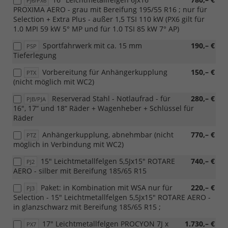
PJ6/PX6
PROXIMA AERO - grau mit Bereifung 195/55 R16 ; nur für
Selection + Extra Plus - außer 1,5 TSI 110 kW (PX6 gilt für
1.0 MPI 59 kW 5° MP und für 1.0 TSI 85 kW 7° AP)
Sportfahrwerk mit ca. 15 mm
190,– €
PSP
Tieferlegung
Vorbereitung für Anhängerkupplung
150,– €
PTX
(nicht möglich mit WC2)
Reserverad Stahl - Notlaufrad - für
280,– €
PJB/PJA
16", 17“ und 18“ Räder + Wagenheber + Schlüssel für
Räder
Anhängerkupplung, abnehmbar (nicht
770,– €
PTZ
möglich in Verbindung mit WC2)
15" Leichtmetallfelgen 5,5Jx15" ROTARE
740,– €
PJ2
AERO - silber mit Bereifung 185/65 R15
Paket: in Kombination mit WSA nur für
220,– €
PJ3
Selection - 15" Leichtmetallfelgen 5,5Jx15" ROTARE AERO -
in glanzschwarz mit Bereifung 185/65 R15 ;
17" Leichtmetallfelgen PROCYON 7J x
1.730,– €
PX7