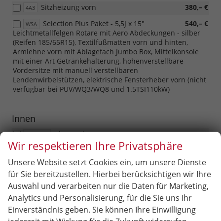
Sitzheizung vorn
380,– €
4A3
Selection Plus Paket - 5,5J x 15"
540,– €
WSA
Leichtmetallfelgen Rotare mit Aero Abdeckungen - silber
(Reifen 185/65R15), Textilfußmatten vorn und hinten,
Armlehne vorn mit Ablagefach Jumbo Box, Mittelkonsole
mit einer Art Getränkehalterung, höhenverstellbare
Vordersitze mit manuell verstellbaren
Lendenwirbelstützen, elektrische Fensterheber vorn (nicht
verfügbar bei PUV/WQ3/WQ8 und 1.5TSI110kW)
Innen
Alarmanlage
360,– €
PD1/PD3
Wir respektieren Ihre Privatsphäre
Versenkbare integrierte
220,– €
PK5
Scheinwerferwaschdüsen, Waschflüssigkeitsstandanzeige
Unsere Website setzt Cookies ein, um unsere Dienste
für Sie bereitzustellen. Hierbei berücksichtigen wir Ihre
Doppelter Ladeboden im Kofferraum
180,– €
3GD
Auswahl und verarbeiten nur die Daten für Marketing,
(nur mit PUQ)
Analytics und Personalisierung, für die Sie uns Ihr
Climatronic - Zwei-Zonen-
510,– €
PHB
Einverständnis geben. Sie können Ihre Einwilligung
Klimaautomatik mit Feuchtigkeitssensor und Kombifilter