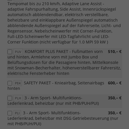
Tempomat bis zu 210 km/h, Adaptive Lane Assist -
adaptive Fahrspurhaltung, Side Assist, Innenrückspiegel
automatisch abblendendbar, elektrisch verstellbare,
beheizbare und einklappbare Außenspiegel automatisch
abblendende Außenspiegel auf der Fahrerseite, Licht- und
Regensensor, Nebelscheinwerfer mit Corner-Funktion,
Full-LED-Scheinwerfer mit LED-Tagfahrlicht und LED-
Corner Funktion (nicht verfügbar für 1.0 MPI 59 kW )
KOMFORT PLUS PAKET - Fußmatten vorn
510,– €
PUV
und hinten, Armlehne vorn mit Jumbo Box und
Belüftungsdüsen für die Passagiere hinten, Mittelkonsole
mit Snowman-Becherhalter, höhenverstellbarer Fahrersitz,
elektrische Fensterheber hinten
SAFETY PAKET - Knieairbag, Seitenairbags
600,– €
PE4
hinten
3 - Arm Sport- Multifunktions-
350,– €
PLH
Lederlenkrad, beheizbar (nur mit PHB/PUH/PUI)
3 - Arm Sport- Multifunktions-
350,– €
PLI
Lederlenkrad, beheizbar mit DSG Getriebesteuerung (nur
mit PHB/PUH/PUI)