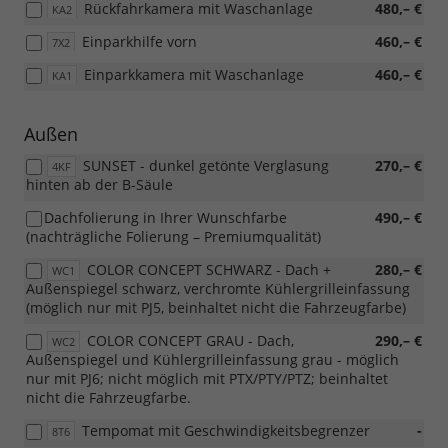
Rückfahrkamera mit Waschanlage
480,– €
KA2
Einparkhilfe vorn
460,– €
7X2
Einparkkamera mit Waschanlage
460,– €
KA1
Außen
SUNSET - dunkel getönte Verglasung
270,– €
4KF
hinten ab der B-Säule
Dachfolierung in Ihrer Wunschfarbe
490,– €
(nachträgliche Folierung – Premiumqualität)
COLOR CONCEPT SCHWARZ - Dach +
280,– €
WC1
Außenspiegel schwarz, verchromte Kühlergrilleinfassung
(möglich nur mit PJ5, beinhaltet nicht die Fahrzeugfarbe)
COLOR CONCEPT GRAU - Dach,
290,– €
WC2
Außenspiegel und Kühlergrilleinfassung grau - möglich
nur mit PJ6; nicht möglich mit PTX/PTY/PTZ; beinhaltet
nicht die Fahrzeugfarbe.
Tempomat mit Geschwindigkeitsbegrenzer
-
8T6