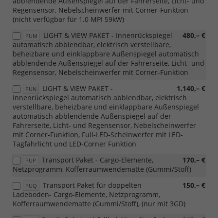
abblendende Außenspiegel auf der Fahrerseite, Licht- und
Regensensor, Nebelscheinwerfer mit Corner-Funktion
(nicht verfügbar für 1.0 MPI 59kW)
LIGHT & VIEW PAKET - Innenrückspiegel
480,– €
PUM
automatisch abblendbar, elektrisch verstellbare,
beheizbare und einklappbare Außenspiegel automatisch
abblendende Außenspiegel auf der Fahrerseite, Licht- und
Regensensor, Nebelscheinwerfer mit Corner-Funktion
LIGHT & VIEW PAKET -
1.140,– €
PUN
Innenrückspiegel automatisch abblendbar, elektrisch
verstellbare, beheizbare und einklappbare Außenspiegel
automatisch abblendende Außenspiegel auf der
Fahrerseite, Licht- und Regensensor, Nebelscheinwerfer
mit Corner-Funktion, Full-LED-Scheinwerfer mit LED-
Tagfahrlicht und LED-Corner Funktion
Transport Paket - Cargo-Elemente,
170,– €
PUP
Netzprogramm, Kofferraumwendematte (Gummi/Stoff)
Transport Paket für doppelten
150,– €
PUQ
Ladeboden- Cargo-Elemente, Netzprogramm,
Kofferraumwendematte (Gummi/Stoff), (nur mit 3GD)