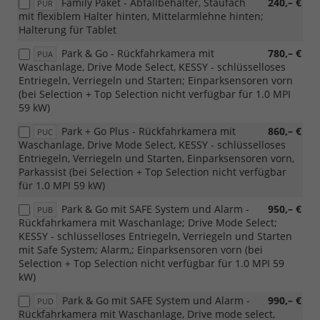
Family Paket - Abfallbehälter, Staufach
240,– €
PUR
mit flexiblem Halter hinten, Mittelarmlehne hinten;
Halterung für Tablet
Park & Go - Rückfahrkamera mit
780,– €
PUA
Waschanlage, Drive Mode Select, KESSY - schlüsselloses
Entriegeln, Verriegeln und Starten; Einparksensoren vorn
(bei Selection + Top Selection nicht verfügbar für 1.0 MPI
59 kW)
Park + Go Plus - Rückfahrkamera mit
860,– €
PUC
Waschanlage, Drive Mode Select, KESSY - schlüsselloses
Entriegeln, Verriegeln und Starten, Einparksensoren vorn,
Parkassist (bei Selection + Top Selection nicht verfügbar
für 1.0 MPI 59 kW)
Park & Go mit SAFE System und Alarm -
950,– €
PUB
Rückfahrkamera mit Waschanlage; Drive Mode Select;
KESSY - schlüsselloses Entriegeln, Verriegeln und Starten
mit Safe System; Alarm,; Einparksensoren vorn (bei
Selection + Top Selection nicht verfügbar für 1.0 MPI 59
kW)
Park & Go mit SAFE System und Alarm -
990,– €
PUD
Rückfahrkamera mit Waschanlage, Drive mode select,