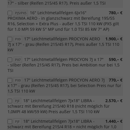
17" - silber (Reifen 215/45 R17). Preis außer 1,5 TSI
16" Leichtmetallfelgen 6Jx16"
780,– €
PJ5/PX5
PROXIMA AERO - in glanzschwarz mit Bereifung 195/55
R16, Selection + Extra Plus - außer 1,5 TSI 110 kW (PX5 gilt
für 1.0 MPI 59 kW 5° MP und für 1.0 TSI 85 kW 7° AP)
17" Leichtmetallfelgen PROCYON AERO
1.900,– €
PX9
7J x 17" - grau (Reifen 215/45 R17), Preis außer 1,5 TSI 110
kW
17" Leichtmetallfelgen PROCYON 7J x 17"
590,– €
PX7
- silber (Reifen 215/45 R17), Preis bei Ambition nur bei 1,5
TSI
17" Leichtmetallfelgen PROCYON AERO 7J
770,– €
PX9
x 17" - grau (Reifen 215/45 R17), bei Selection Preis nur für
1,5 TSI 110 kW
18" Leichtmetallfelgen 7Jx18" LIBRA -
2.570,– €
PJF
schwarz mit Bereifung 215/40 R18 (nicht möglich für
1,0MPI 48 kW/59 kW) Preis außer 1,5 TSI 110 kW
18" Leichtmetallfelgen 7Jx18" LIBRA -
1.440,– €
PJF
schwarz mit Bereifung 215/4 R18 = nicht möglich für 1,0