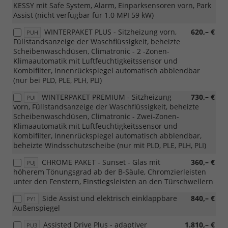
KESSY mit Safe System, Alarm, Einparksensoren vorn, Park
Assist (nicht verfügbar für 1.0 MPI 59 kW)
WINTERPAKET PLUS - Sitzheizung vorn,
620,– €
PUH
Füllstandsanzeige der Waschflüssigkeit, beheizte
Scheibenwaschdüsen, Climatronic - 2 -Zonen-
Klimaautomatik mit Luftfeuchtigkeitssensor und
Kombifilter, Innenrückspiegel automatisch abblendbar
(nur bei PLD, PLE, PLH, PLI)
WINTERPAKET PREMIUM - Sitzheizung
730,– €
PUI
vorn, Füllstandsanzeige der Waschflüssigkeit, beheizte
Scheibenwaschdüsen, Climatronic - Zwei-Zonen-
Klimaautomatik mit Luftfeuchtigkeitssensor und
Kombifilter, Innenrückspiegel automatisch abblendbar,
beheizte Windsschutzscheibe (nur mit PLD, PLE, PLH, PLI)
CHROME PAKET - Sunset - Glas mit
360,– €
PUJ
höherem Tönungsgrad ab der B-Säule, Chromzierleisten
unter den Fenstern, Einstiegsleisten an den Türschwellern
Side Assist und elektrisch einklappbare
840,– €
PY1
Außenspiegel
Assisted Drive Plus - adaptiver
1.810,– €
PU3