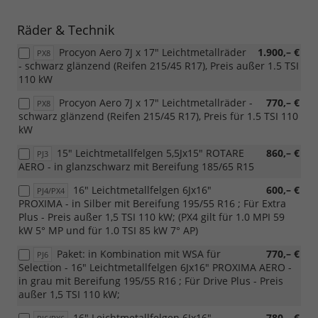
Räder & Technik
Procyon Aero 7J x 17" Leichtmetallräder
1.900,– €
PX8
- schwarz glänzend (Reifen 215/45 R17), Preis außer 1.5 TSI
110 kW
Procyon Aero 7J x 17" Leichtmetallräder -
770,– €
PX8
schwarz glänzend (Reifen 215/45 R17), Preis für 1.5 TSI 110
kW
15" Leichtmetallfelgen 5,5Jx15" ROTARE
860,– €
PJ3
AERO - in glanzschwarz mit Bereifung 185/65 R15
16" Leichtmetallfelgen 6Jx16"
600,– €
PJ4/PX4
PROXIMA - in Silber mit Bereifung 195/55 R16 ; Für Extra
Plus - Preis außer 1,5 TSI 110 kW; (PX4 gilt für 1.0 MPI 59
kW 5° MP und für 1.0 TSI 85 kW 7° AP)
Paket: in Kombination mit WSA für
770,– €
PJ6
Selection - 16" Leichtmetallfelgen 6Jx16" PROXIMA AERO -
in grau mit Bereifung 195/55 R16 ; Für Drive Plus - Preis
außer 1,5 TSI 110 kW;
16" Leichtmetallfelgen 6Jx16"
780,– €