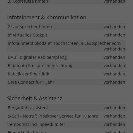
3. Kopfstütze hinten
vorhanden
Infotainment & Kommunikation
2 Lautsprecher hinten
vorhanden
8" virtuelles Cockpit
vorhanden
Infotainment Skoda 8" Touchscreen, 4 Lautsprecher vorn
vorhanden
DAB - digitaler Radioempfang
vorhanden
Bluetooth Freisprecheinrichtung
vorhanden
Kabelloser Smartlink
vorhanden
Care Connect für 1 Jahr
vorhanden
Sicherheit & Assistenz
Berganfahrassistent
vorhanden
e-Call - Notruf; Proaktiver Service für 10 Jahre
vorhanden
Tempomat incl. Speedlimiter
vorhanden
Einparkhilfe hinten
vorhanden