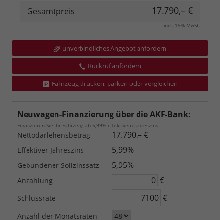
17.790,– €
Gesamtpreis
incl. 19% MwSt.
unverbindliches Angebot anfordern
Rückruf anfordern
Fahrzeug drucken, parken oder vergleichen
Neuwagen-Finanzierung über die AKF-Bank:
Finanzieren Sie Ihr Fahrzeug ab 5,99% effektivem Jahreszins
17.790,– €
Nettodarlehensbetrag
5,99%
Effektiver Jahreszins
5,95%
Gebundener Sollzinssatz
€
Anzahlung
€
Schlussrate
Anzahl der Monatsraten