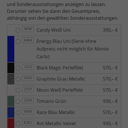
und Sonderausstattungen anzeigen zu lassen.
Darunter sehen Sie dann den Gesamtpreis,
abhängig von den gewählten Sonderausstattungen.
Candy Weiß Uni
390,– €
9P9P
Energy Blau Uni (Serie ohne
K4K4
Aufpreis; nicht möglich für Monte
Carlo)
Black Magic Perleffekt
570,– €
1Z1Z
Graphite Grau Metallic
570,– €
5X5X
Moon Weiß Perleffekt
570,– €
2Y2Y
Timiano Grün
930,– €
2X2X
Race Blau Metallic
570,– €
8X8X
Rot Metallic Velvet
930,– €
K1K1