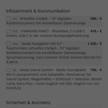
Infotainment & Kommunikation
Virtuelles Cockpit – 10" digitales
580,– €
9S0
Kombiinstrument mit einstellbarer Datenanzeige
CHARGING PAKET - Phonebox, 2 x USB-C
410,– €
PU2
hinten, USB-C in der inneren Rückspiegelhalterung
Skoda Navigation mit 9,2"-
1.420,– €
WNA
Touchscreen, virtuelles Cockpit - 10" digitales
Kombiinstrument mit einstellbarer Datenanzeige,
Sprachsteuerung, Care Connect Online-Service Dienste für
3 Jahre
Skoda Sound System - Skoda Soundpaket
790,– €
PJC
mit 6 Lautsprechern und Subwoofer, Reserverad, für
Sound System; Wagenheber + Schlüssel = Selection; Monte
Carlo; Extra Plus = nicht möglich mit 9S0; möglich nur mit
PUF/PU3)
Sicherheit & Assistenz