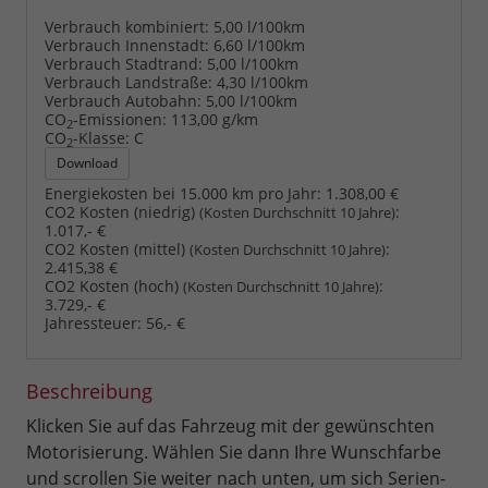
Verbrauch kombiniert:
5,00 l/100km
Verbrauch Innenstadt:
6,60 l/100km
Verbrauch Stadtrand:
5,00 l/100km
Verbrauch Landstraße:
4,30 l/100km
Verbrauch Autobahn:
5,00 l/100km
CO
-Emissionen:
113,00 g/km
2
CO
-Klasse:
C
2
Download
Energiekosten bei 15.000 km pro Jahr:
1.308,00 €
CO2 Kosten (niedrig)
:
(Kosten Durchschnitt 10 Jahre)
1.017,- €
CO2 Kosten (mittel)
:
(Kosten Durchschnitt 10 Jahre)
2.415,38 €
CO2 Kosten (hoch)
:
(Kosten Durchschnitt 10 Jahre)
3.729,- €
Jahressteuer:
56,- €
Beschreibung
Klicken Sie auf das Fahrzeug mit der gewünschten
Motorisierung. Wählen Sie dann Ihre Wunschfarbe
und scrollen Sie weiter nach unten, um sich Serien-