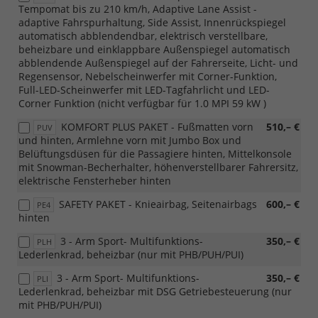
Tempomat bis zu 210 km/h, Adaptive Lane Assist -
adaptive Fahrspurhaltung, Side Assist, Innenrückspiegel
automatisch abblendendbar, elektrisch verstellbare,
beheizbare und einklappbare Außenspiegel automatisch
abblendende Außenspiegel auf der Fahrerseite, Licht- und
Regensensor, Nebelscheinwerfer mit Corner-Funktion,
Full-LED-Scheinwerfer mit LED-Tagfahrlicht und LED-
Corner Funktion (nicht verfügbar für 1.0 MPI 59 kW )
KOMFORT PLUS PAKET - Fußmatten vorn
510,– €
PUV
und hinten, Armlehne vorn mit Jumbo Box und
Belüftungsdüsen für die Passagiere hinten, Mittelkonsole
mit Snowman-Becherhalter, höhenverstellbarer Fahrersitz,
elektrische Fensterheber hinten
SAFETY PAKET - Knieairbag, Seitenairbags
600,– €
PE4
hinten
3 - Arm Sport- Multifunktions-
350,– €
PLH
Lederlenkrad, beheizbar (nur mit PHB/PUH/PUI)
3 - Arm Sport- Multifunktions-
350,– €
PLI
Lederlenkrad, beheizbar mit DSG Getriebesteuerung (nur
mit PHB/PUH/PUI)