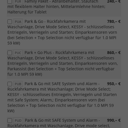
Family Paket - Abfallbehälter, Staufach
240,– €
PUR
mit flexiblem Halter hinten, Mittelarmlehne hinten;
Halterung für Tablet
Park & Go - Rückfahrkamera mit
780,– €
PUA
Waschanlage, Drive Mode Select, KESSY - schlüsselloses
Entriegeln, Verriegeln und Starten; Einparksensoren vorn
(bei Selection + Top Selection nicht verfügbar für 1.0 MPI
59 kW)
Park + Go Plus - Rückfahrkamera mit
860,– €
PUC
Waschanlage, Drive Mode Select, KESSY - schlüsselloses
Entriegeln, Verriegeln und Starten, Einparksensoren vorn,
Parkassist (bei Selection + Top Selection nicht verfügbar
für 1.0 MPI 59 kW)
Park & Go mit SAFE System und Alarm -
950,– €
PUB
Rückfahrkamera mit Waschanlage; Drive Mode Select;
KESSY - schlüsselloses Entriegeln, Verriegeln und Starten
mit Safe System; Alarm,; Einparksensoren vorn (bei
Selection + Top Selection nicht verfügbar für 1.0 MPI 59
kW)
Park & Go mit SAFE System und Alarm -
990,– €
PUD
Rückfahrkamera mit Waschanlage, Drive mode select,