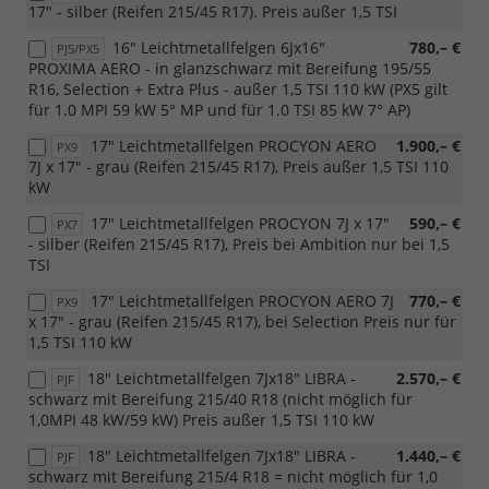
17" - silber (Reifen 215/45 R17). Preis außer 1,5 TSI
16" Leichtmetallfelgen 6Jx16"
780,– €
PJ5/PX5
PROXIMA AERO - in glanzschwarz mit Bereifung 195/55
R16, Selection + Extra Plus - außer 1,5 TSI 110 kW (PX5 gilt
für 1.0 MPI 59 kW 5° MP und für 1.0 TSI 85 kW 7° AP)
17" Leichtmetallfelgen PROCYON AERO
1.900,– €
PX9
7J x 17" - grau (Reifen 215/45 R17), Preis außer 1,5 TSI 110
kW
17" Leichtmetallfelgen PROCYON 7J x 17"
590,– €
PX7
- silber (Reifen 215/45 R17), Preis bei Ambition nur bei 1,5
TSI
17" Leichtmetallfelgen PROCYON AERO 7J
770,– €
PX9
x 17" - grau (Reifen 215/45 R17), bei Selection Preis nur für
1,5 TSI 110 kW
18" Leichtmetallfelgen 7Jx18" LIBRA -
2.570,– €
PJF
schwarz mit Bereifung 215/40 R18 (nicht möglich für
1,0MPI 48 kW/59 kW) Preis außer 1,5 TSI 110 kW
18" Leichtmetallfelgen 7Jx18" LIBRA -
1.440,– €
PJF
schwarz mit Bereifung 215/4 R18 = nicht möglich für 1,0