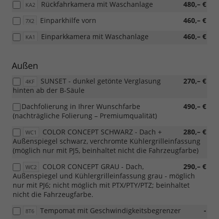
Rückfahrkamera mit Waschanlage
480,– €
KA2
Einparkhilfe vorn
460,– €
7X2
Einparkkamera mit Waschanlage
460,– €
KA1
Außen
SUNSET - dunkel getönte Verglasung
270,– €
4KF
hinten ab der B-Säule
Dachfolierung in Ihrer Wunschfarbe
490,– €
(nachträgliche Folierung – Premiumqualität)
COLOR CONCEPT SCHWARZ - Dach +
280,– €
WC1
Außenspiegel schwarz, verchromte Kühlergrilleinfassung
(möglich nur mit PJ5, beinhaltet nicht die Fahrzeugfarbe)
COLOR CONCEPT GRAU - Dach,
290,– €
WC2
Außenspiegel und Kühlergrilleinfassung grau - möglich
nur mit PJ6; nicht möglich mit PTX/PTY/PTZ; beinhaltet
nicht die Fahrzeugfarbe.
Tempomat mit Geschwindigkeitsbegrenzer
-
8T6