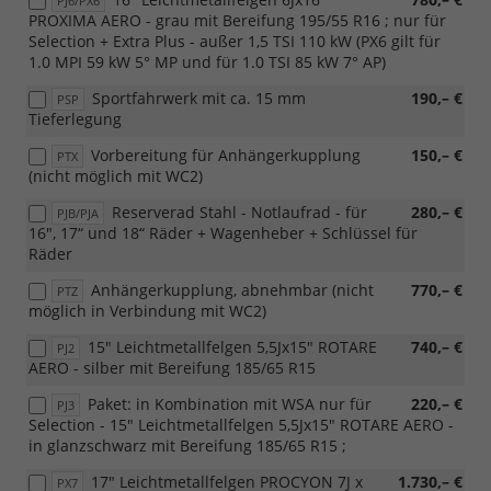
PJ6/PX6
PROXIMA AERO - grau mit Bereifung 195/55 R16 ; nur für
Selection + Extra Plus - außer 1,5 TSI 110 kW (PX6 gilt für
1.0 MPI 59 kW 5° MP und für 1.0 TSI 85 kW 7° AP)
Sportfahrwerk mit ca. 15 mm
190,– €
PSP
Tieferlegung
Vorbereitung für Anhängerkupplung
150,– €
PTX
(nicht möglich mit WC2)
Reserverad Stahl - Notlaufrad - für
280,– €
PJB/PJA
16", 17“ und 18“ Räder + Wagenheber + Schlüssel für
Räder
Anhängerkupplung, abnehmbar (nicht
770,– €
PTZ
möglich in Verbindung mit WC2)
15" Leichtmetallfelgen 5,5Jx15" ROTARE
740,– €
PJ2
AERO - silber mit Bereifung 185/65 R15
Paket: in Kombination mit WSA nur für
220,– €
PJ3
Selection - 15" Leichtmetallfelgen 5,5Jx15" ROTARE AERO -
in glanzschwarz mit Bereifung 185/65 R15 ;
17" Leichtmetallfelgen PROCYON 7J x
1.730,– €
PX7