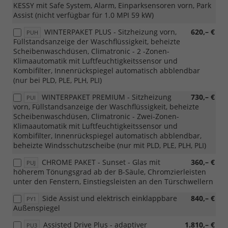
KESSY mit Safe System, Alarm, Einparksensoren vorn, Park
Assist (nicht verfügbar für 1.0 MPI 59 kW)
WINTERPAKET PLUS - Sitzheizung vorn,
620,– €
PUH
Füllstandsanzeige der Waschflüssigkeit, beheizte
Scheibenwaschdüsen, Climatronic - 2 -Zonen-
Klimaautomatik mit Luftfeuchtigkeitssensor und
Kombifilter, Innenrückspiegel automatisch abblendbar
(nur bei PLD, PLE, PLH, PLI)
WINTERPAKET PREMIUM - Sitzheizung
730,– €
PUI
vorn, Füllstandsanzeige der Waschflüssigkeit, beheizte
Scheibenwaschdüsen, Climatronic - Zwei-Zonen-
Klimaautomatik mit Luftfeuchtigkeitssensor und
Kombifilter, Innenrückspiegel automatisch abblendbar,
beheizte Windsschutzscheibe (nur mit PLD, PLE, PLH, PLI)
CHROME PAKET - Sunset - Glas mit
360,– €
PUJ
höherem Tönungsgrad ab der B-Säule, Chromzierleisten
unter den Fenstern, Einstiegsleisten an den Türschwellern
Side Assist und elektrisch einklappbare
840,– €
PY1
Außenspiegel
Assisted Drive Plus - adaptiver
1.810,– €
PU3