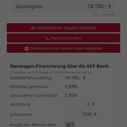
18.190,– €
Gesamtpreis
incl. 19% MwSt.
unverbindliches Angebot anfordern
Rückruf anfordern
Fahrzeug drucken, parken oder vergleichen
Neuwagen-Finanzierung über die AKF-Bank:
Finanzieren Sie Ihr Fahrzeug ab 5,99% effektivem Jahreszins
18.190,– €
Nettodarlehensbetrag
5,99%
Effektiver Jahreszins
5,95%
Gebundener Sollzinssatz
€
Anzahlung
€
Schlussrate
Anzahl der Monatsraten