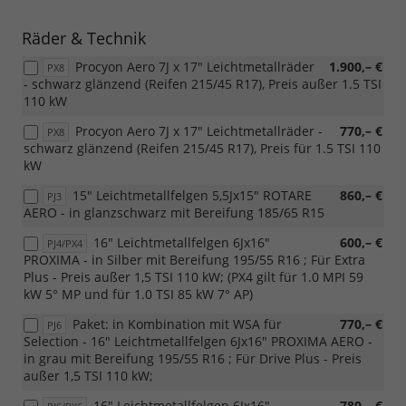
Räder & Technik
Procyon Aero 7J x 17" Leichtmetallräder
1.900,– €
PX8
- schwarz glänzend (Reifen 215/45 R17), Preis außer 1.5 TSI
110 kW
Procyon Aero 7J x 17" Leichtmetallräder -
770,– €
PX8
schwarz glänzend (Reifen 215/45 R17), Preis für 1.5 TSI 110
kW
15" Leichtmetallfelgen 5,5Jx15" ROTARE
860,– €
PJ3
AERO - in glanzschwarz mit Bereifung 185/65 R15
16" Leichtmetallfelgen 6Jx16"
600,– €
PJ4/PX4
PROXIMA - in Silber mit Bereifung 195/55 R16 ; Für Extra
Plus - Preis außer 1,5 TSI 110 kW; (PX4 gilt für 1.0 MPI 59
kW 5° MP und für 1.0 TSI 85 kW 7° AP)
Paket: in Kombination mit WSA für
770,– €
PJ6
Selection - 16" Leichtmetallfelgen 6Jx16" PROXIMA AERO -
in grau mit Bereifung 195/55 R16 ; Für Drive Plus - Preis
außer 1,5 TSI 110 kW;
16" Leichtmetallfelgen 6Jx16"
780,– €