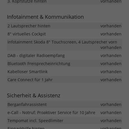
3. Kopfstütze hinten
vorhanden
Infotainment & Kommunikation
2 Lautsprecher hinten
vorhanden
8" virtuelles Cockpit
vorhanden
Infotainment Skoda 8" Touchscreen, 4 Lautsprecher vorn
vorhanden
DAB - digitaler Radioempfang
vorhanden
Bluetooth Freisprecheinrichtung
vorhanden
Kabelloser Smartlink
vorhanden
Care Connect für 1 Jahr
vorhanden
Sicherheit & Assistenz
Berganfahrassistent
vorhanden
e-Call - Notruf; Proaktiver Service für 10 Jahre
vorhanden
Tempomat incl. Speedlimiter
vorhanden
Einparkhilfe hinten
vorhanden