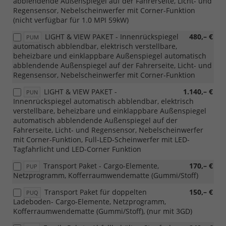
abblendende Außenspiegel auf der Fahrerseite, Licht- und
Regensensor, Nebelscheinwerfer mit Corner-Funktion
(nicht verfügbar für 1.0 MPI 59kW)
LIGHT & VIEW PAKET - Innenrückspiegel
480,– €
PUM
automatisch abblendbar, elektrisch verstellbare,
beheizbare und einklappbare Außenspiegel automatisch
abblendende Außenspiegel auf der Fahrerseite, Licht- und
Regensensor, Nebelscheinwerfer mit Corner-Funktion
LIGHT & VIEW PAKET -
1.140,– €
PUN
Innenrückspiegel automatisch abblendbar, elektrisch
verstellbare, beheizbare und einklappbare Außenspiegel
automatisch abblendende Außenspiegel auf der
Fahrerseite, Licht- und Regensensor, Nebelscheinwerfer
mit Corner-Funktion, Full-LED-Scheinwerfer mit LED-
Tagfahrlicht und LED-Corner Funktion
Transport Paket - Cargo-Elemente,
170,– €
PUP
Netzprogramm, Kofferraumwendematte (Gummi/Stoff)
Transport Paket für doppelten
150,– €
PUQ
Ladeboden- Cargo-Elemente, Netzprogramm,
Kofferraumwendematte (Gummi/Stoff), (nur mit 3GD)