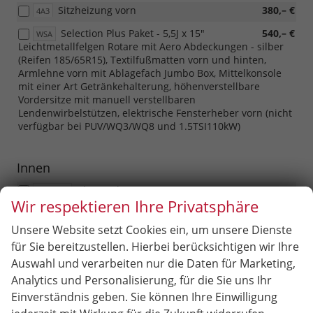
Sitzheizung vorn
380,– €
4A3
Selection Plus Paket - 5,5J x 15"
540,– €
WSA
Leichtmetallfelgen Rotare mit Aero Abdeckungen - silber
(Reifen 185/65R15), Textilfußmatten vorn und hinten,
Armlehne vorn mit Ablagefach Jumbo Box, Mittelkonsole
mit einer Art Getränkehalterung, höhenverstellbare
Vordersitze mit manuell verstellbaren
Lendenwirbelstützen, elektrische Fensterheber vorn (nicht
verfügbar bei PUV/WQ3/WQ8 und 1.5TSI110kW)
Innen
Alarmanlage
360,– €
PD1/PD3
Wir respektieren Ihre Privatsphäre
Versenkbare integrierte
220,– €
PK5
Scheinwerferwaschdüsen, Waschflüssigkeitsstandanzeige
Unsere Website setzt Cookies ein, um unsere Dienste
für Sie bereitzustellen. Hierbei berücksichtigen wir Ihre
Doppelter Ladeboden im Kofferraum
180,– €
3GD
Auswahl und verarbeiten nur die Daten für Marketing,
(nur mit PUQ)
Analytics und Personalisierung, für die Sie uns Ihr
Climatronic - Zwei-Zonen-
510,– €
PHB
Einverständnis geben. Sie können Ihre Einwilligung
Klimaautomatik mit Feuchtigkeitssensor und Kombifilter