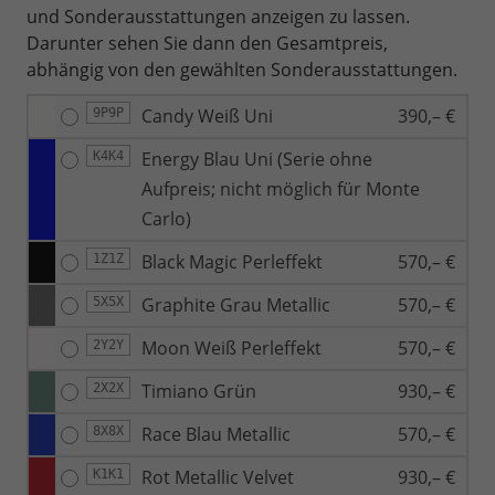
und Sonderausstattungen anzeigen zu lassen.
Darunter sehen Sie dann den Gesamtpreis,
abhängig von den gewählten Sonderausstattungen.
Candy Weiß Uni
390,– €
9P9P
Energy Blau Uni (Serie ohne
K4K4
Aufpreis; nicht möglich für Monte
Carlo)
Black Magic Perleffekt
570,– €
1Z1Z
Graphite Grau Metallic
570,– €
5X5X
Moon Weiß Perleffekt
570,– €
2Y2Y
Timiano Grün
930,– €
2X2X
Race Blau Metallic
570,– €
8X8X
Rot Metallic Velvet
930,– €
K1K1