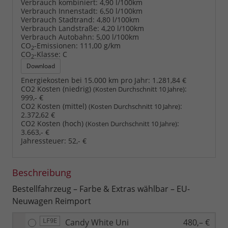
Verbrauch kombiniert:
4,90 l/100km
Verbrauch Innenstadt:
6,50 l/100km
Verbrauch Stadtrand:
4,80 l/100km
Verbrauch Landstraße:
4,20 l/100km
Verbrauch Autobahn:
5,00 l/100km
CO
-Emissionen:
111,00 g/km
2
CO
-Klasse:
C
2
Download
Energiekosten bei 15.000 km pro Jahr:
1.281,84 €
CO2 Kosten (niedrig)
:
(Kosten Durchschnitt 10 Jahre)
999,- €
CO2 Kosten (mittel)
:
(Kosten Durchschnitt 10 Jahre)
2.372,62 €
CO2 Kosten (hoch)
:
(Kosten Durchschnitt 10 Jahre)
3.663,- €
Jahressteuer:
52,- €
Beschreibung
Bestellfahrzeug – Farbe & Extras wählbar – EU-
Neuwagen Reimport
Candy White Uni
480,– €
LF9E