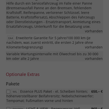
Hilfe durch ein Servicefahrzeug im Falle einer Panne
(Bremsenausfall Panne an den Bremsen, fehlendem
Kraftstoff, Reifenpanne, verlorener Schlüssel, leere
Batterie, Kraftstoffersatz), Abschleppen des Fahrzeugs
oder Dienstleistungen - Ersatztransport, Anmietung eines
Ersatzfahrzeugs, Unterkunft für die Besatzung usw.
vorhanden
Erweiterte Garantie für 5 Jahre/100 000 km (je
EA4
nachdem, was zuerst eintritt, die ersten 2 Jahre ohne
Kilometerbegrenzung)
vorhanden
Variable Wartungsintervalle mit Ölwechsel bis zu 30 000
km oder alle 2 Jahre
vorhanden
Optionale Extras
Pakete
Essence PLUS Paket - el. Scheiben hinten;
650,– €
WIL
höhenverstellbarer Beifahrersitz; Nebelscheinwerfer;
Tempomat; Fußmatten vorne und hinten
LIGHT & VIEW - Regensensor; Voll-
960,– €
PIH/WIH