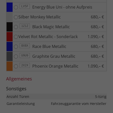
Energy Blue Uni - ohne Aufpreis
LV5F
Silber Monkey Metallic
680,– €
Black Magic Metallic
680,– €
1Z1Z
Velvet Rot Metallic - Sonderlack
1.090,– €
Race Blue Metallic
680,– €
8X8X
Graphite Grau Metallic
680,– €
U9U9
Phoenix Orange Metallic
1.090,– €
2X2X
Allgemeines
Sonstiges
Anzahl Türen
5-türig
Garantieleistung
Fahrzeuggarantie vom Hersteller