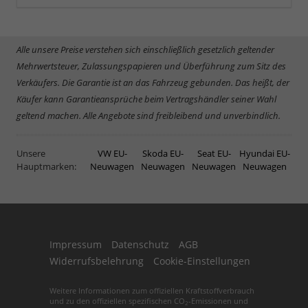
Alle unsere Preise verstehen sich einschließlich gesetzlich geltender
Mehrwertsteuer, Zulassungspapieren und Überführung zum Sitz des
Verkäufers. Die Garantie ist an das Fahrzeug gebunden. Das heißt, der
Käufer kann Garantieansprüche beim Vertragshändler seiner Wahl
geltend machen. Alle Angebote sind freibleibend und unverbindlich.
Unsere
VW EU-
Skoda EU-
Seat EU-
Hyundai EU-
Hauptmarken:
Neuwagen
Neuwagen
Neuwagen
Neuwagen
Impressum
Datenschutz
AGB
Widerrufsbelehrung
Cookie-Einstellungen
Weitere Informationen zum offiziellen Kraftstoffverbrauch
und zu den offiziellen spezifischen CO
-Emissionen und
2