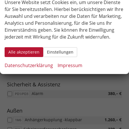
Nebelscheinwerfer mit Abbiegefunktion; elektrisch
Unsere Website setzt Cookies ein, um unsere Dienste
einklappbare Außenspiegel; Innenrückspiegel mit
für Sie bereitzustellen. Hierbei berücksichtigen wir Ihre
automatischer Abblendfunktion; elektrische Fensterheber
Auswahl und verarbeiten nur die Daten für Marketing,
hinten (PIH nur für Essence; WIH nur für Selection) - Preis
gilt nur in Verbindung mit dem WIL-Paket
Analytics und Personalisierung, für die Sie uns Ihr
Einverständnis geben. Sie können Ihre Einwilligung
jederzeit mit Wirkung für die Zukunft widerrufen.
Innen
Gepäcktrennnetz
175,– €
3CX
Alle akzeptieren
Einstellungen
Kofferraum-Ladeboden variabel
230,– €
3GD
Datenschutzerklärung
Impressum
2-Arm Multifunktionslederlenkrad
420,– €
PLC
Sicherheit & Assistenz
Alarm
380,– €
PD1/PD3
Außen
Anhängerkupplung -klappbar
1.260,– €
1M6