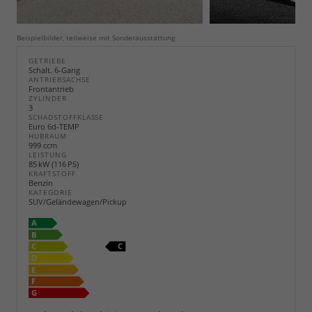
Beispielbilder, teilweise mit Sonderausstattung
GETRIEBE
Schalt. 6-Gang
ANTRIEBSACHSE
Frontantrieb
ZYLINDER
3
SCHADSTOFFKLASSE
Euro 6d-TEMP
HUBRAUM
999 ccm
LEISTUNG
85 kW (116 PS)
KRAFTSTOFF
Benzin
KATEGORIE
SUV/Geländewagen/Pickup