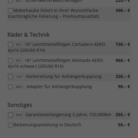
Scheinwerferwaschanlagen
220,– €
8X1
Motorhaube foliert in Ihrer Wunschfarbe
390,– €
(nachträgliche Folierung – Premiumqualität)
Räder & Technik
16" Leichtmetallfelgen Cortadero AERO
730,– €
PJ5
6Jx16 (205/60 R16)
16" Leichtmetallfelgen Montado AERO
960,– €
PJ7
6Jx16 schwarz (205/60 R16)
Vorbereitung für Anhängerkupplung
320,– €
1D7
Adapter für Anhängerkupplung
90,– €
ND1
Sonstiges
Garantieverlängerung 5 Jahre, 150.000km
255,– €
EA9
Bedienungsanleitung in Deutsch
50,– €