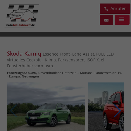
Anrufen
Skoda Kamiq
Essence Front+Lane Assist, FULL LED,
virtuelles Cockpit, , Klima, Parksensoren, ISOFIX, el.
Fensterheber vorn uvm.
Fahrzeugnr.
:
82896
, unverbindliche Lieferzeit:
4 Monate
, Landesversion: EU
- Europa,
Neuwagen