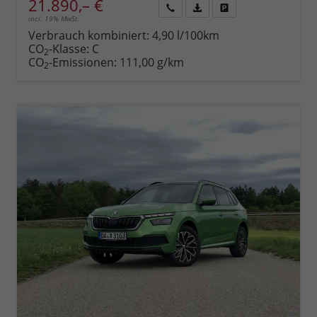
21.890,– €
incl. 19% MwSt.
Rückruf
PDF-
Fahrzeug
anfordern
Datei,
drucken,
Verbrauch kombiniert:
4,90 l/100km
Fahrzeugexposé
parken
CO
-Klasse:
C
2
drucken
oder
CO
-Emissionen:
111,00 g/km
2
vergleichen