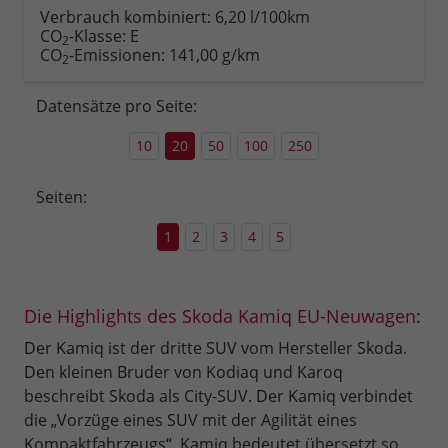
anfordern
Datei,
drucken,
Verbrauch kombiniert:
6,20 l/100km
Fahrzeugexposé
parken
CO
-Klasse:
E
2
drucken
oder
CO
-Emissionen:
141,00 g/km
2
vergleichen
Datensätze pro Seite:
10
20
50
100
250
Seiten:
1
2
3
4
5
Die Highlights des Skoda Kamiq EU-Neuwagen:
Der Kamiq ist der dritte SUV vom Hersteller Skoda.
Den kleinen Bruder von Kodiaq und Karoq
beschreibt Skoda als City-SUV. Der Kamiq verbindet
die „Vorzüge eines SUV mit der Agilität eines
Kompaktfahrzeugs“. Kamiq bedeutet übersetzt so