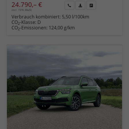
24.790,– €
incl. 19% MwSt.
Rückruf
PDF-
Fahrzeug
anfordern
Datei,
drucken,
Verbrauch kombiniert:
5,50 l/100km
Fahrzeugexposé
parken
CO
-Klasse:
D
2
drucken
oder
CO
-Emissionen:
124,00 g/km
2
vergleichen