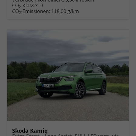
Fahrzeugexposé
parken
CO
-Klasse:
D
2
drucken
oder
CO
-Emissionen:
118,00 g/km
2
vergleichen
Skoda Kamiq