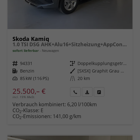
Skoda Kamiq
1.0 TSI DSG AHK+Alu16+Sitzheizung+AppConnect+GV5+LED+Nebel+Klima
sofort lieferbar
Neuwagen
Fahrzeugnr.
94331
Getriebe
Doppelkupplungsgetriebe (DSG)
Kraftstoff
Benzin
Außenfarbe
[5X5X] Graphit Grau Metallic
Leistung
85 kW (116 PS)
Kilometerstand
20 km
25.500,– €
incl. 19% MwSt.
Rückruf
PDF-
Fahrzeug
anfordern
Datei,
drucken,
Verbrauch kombiniert:
6,20 l/100km
Fahrzeugexposé
parken
CO
-Klasse:
E
2
drucken
oder
CO
-Emissionen:
141,00 g/km
2
vergleichen