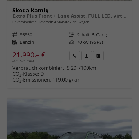
Skoda Kamiq
Extra Plus Front + Lane Assist, FULL LED, virtuelles Cockpit, Climatronic, Parksensoren, Rückfahrkamera, ISOFIX, el. Fensterheber, Tempomat, Sitzhzg. uvm.
unverbindliche Lieferzeit:
4 Monate
Neuwagen
Fahrzeugnr.
86860
Getriebe
Schalt. 5-Gang
Kraftstoff
Benzin
Leistung
70 kW (95 PS)
21.990,– €
incl. 19% MwSt.
Rückruf
PDF-
Fahrzeug
anfordern
Datei,
drucken,
Verbrauch kombiniert:
5,20 l/100km
Fahrzeugexposé
parken
CO
-Klasse:
D
2
drucken
oder
CO
-Emissionen:
119,00 g/km
2
vergleichen