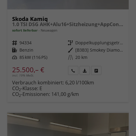
Skoda Kamiq
1.0 TSI DSG AHK+Alu16+Sitzheizung+AppConnect+GV5+LED+Nebel+Klima
sofort lieferbar
Neuwagen
Fahrzeugnr.
94334
Getriebe
Doppelkupplungsgetriebe (DSG)
Kraftstoff
Benzin
Außenfarbe
[B3B3] Smokey Diamond-Silber Metallic
Leistung
85 kW (116 PS)
Kilometerstand
20 km
25.500,– €
incl. 19% MwSt.
Rückruf
PDF-
Fahrzeug
anfordern
Datei,
drucken,
Verbrauch kombiniert:
6,20 l/100km
Fahrzeugexposé
parken
CO
-Klasse:
E
2
drucken
oder
CO
-Emissionen:
141,00 g/km
2
vergleichen