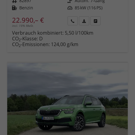
Fahrzeugnr.
82897
Getriebe
Autom. 7-Gang
Kraftstoff
Benzin
Leistung
85 kW (116 PS)
22.990,– €
incl. 19% MwSt.
Rückruf
PDF-
Fahrzeug
anfordern
Datei,
drucken,
Verbrauch kombiniert:
5,50 l/100km
Fahrzeugexposé
parken
CO
-Klasse:
D
2
drucken
oder
CO
-Emissionen:
124,00 g/km
2
vergleichen