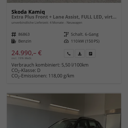
Skoda Kamiq
Extra Plus Front + Lane Assist, FULL LED, virtuelles Cockpit, Climatronic, Parksensoren, Rückfahrkamera, ISOFIX, el. Fensterheber, Tempomat, Sitzhzg. uvm.
unverbindliche Lieferzeit:
4 Monate
Neuwagen
Fahrzeugnr.
86863
Getriebe
Schalt. 6-Gang
Kraftstoff
Benzin
Leistung
110 kW (150 PS)
24.990,– €
incl. 19% MwSt.
Rückruf
PDF-
Fahrzeug
anfordern
Datei,
drucken,
Verbrauch kombiniert:
5,50 l/100km
Fahrzeugexposé
parken
CO
-Klasse:
D
2
drucken
oder
CO
-Emissionen:
118,00 g/km
2
vergleichen