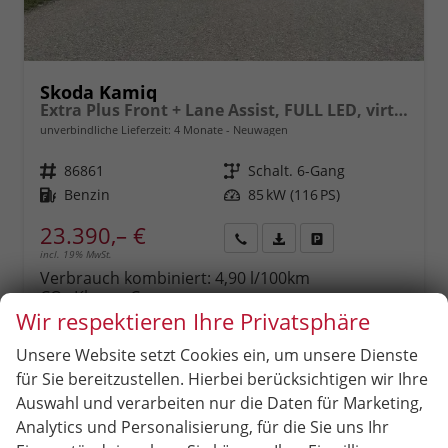
Skoda Kamiq
Extra Plus Front + Lane Assist, FULL LED, virtuelles Cockpit, Climatronic, Parksensoren, Rückfahrkamera, ISOFIX, el. Fensterheber, Tempomat, Sitzhzg. uvm.
unverbindliche Lieferzeit:
4 Monate
Neuwagen
Fahrzeugnr.
86861
Getriebe
Schalt. 6-Gang
Kraftstoff
Benzin
Leistung
85 kW (116 PS)
23.390,– €
incl. 19% MwSt.
Rückruf
PDF-
Fahrzeug
anfordern
Datei,
drucken,
Verbrauch kombiniert:
4,90 l/100km
Fahrzeugexposé
parken
CO
-Klasse:
C
2
drucken
oder
CO
-Emissionen:
111,00 g/km
Wir respektieren Ihre Privatsphäre
2
vergleichen
Unsere Website setzt Cookies ein, um unsere Dienste
für Sie bereitzustellen. Hierbei berücksichtigen wir Ihre
Auswahl und verarbeiten nur die Daten für Marketing,
Analytics und Personalisierung, für die Sie uns Ihr