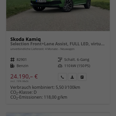
Skoda Kamiq
Selection Front+Lane Assist, FULL LED, virtuelles Cockpit, , Climatronic, Parksensoren, ISOFIX, el. Fensterheber, Tempomat, Sitzhzg. uvm.
unverbindliche Lieferzeit:
4 Monate
Neuwagen
Fahrzeugnr.
82901
Getriebe
Schalt. 6-Gang
Kraftstoff
Benzin
Leistung
110 kW (150 PS)
24.190,– €
incl. 19% MwSt.
Rückruf
PDF-
Fahrzeug
anfordern
Datei,
drucken,
Verbrauch kombiniert:
5,50 l/100km
Fahrzeugexposé
parken
CO
-Klasse:
D
2
drucken
oder
CO
-Emissionen:
118,00 g/km
2
vergleichen