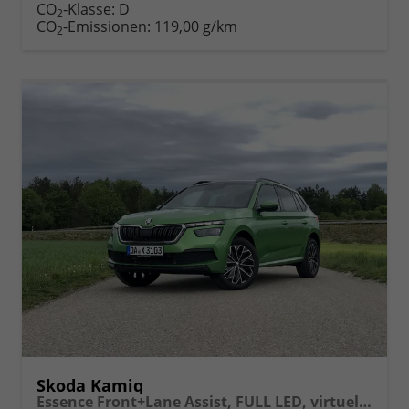
Fahrzeugexposé
parken
CO
-Klasse:
D
2
drucken
oder
CO
-Emissionen:
119,00 g/km
2
vergleichen
Skoda Kamiq
Essence Front+Lane Assist, FULL LED, virtuelles Cockpit, , Klima, Parksensoren, ISOFIX, el. Fensterheber vorn uvm.