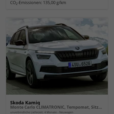
drucken
oder
CO
-Emissionen:
135,00 g/km
2
vergleichen
Skoda Kamiq
Monte Carlo CLIMATRONIC, Tempomat, Sitzhzg., FRONT+LANE+RAIN ASSIST, FULL LED, Bolero, Berganfahrassistent, Rückfahrkamera, KESSY, Panoramadach, Sound System, uvm.
unverbindliche Lieferzeit:
4 Monate
Neuwagen