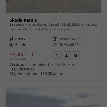
Skoda Kamiq
Essence Front+Lane Assist, FULL LED, virtuelles Cockpit, , Klima, Parksensoren, ISOFIX, el. Fensterheber vorn uvm.
unverbindliche Lieferzeit:
4 Monate
Neuwagen
Fahrzeugnr.
82895
Getriebe
Schalt. 5-Gang
Kraftstoff
Benzin
Leistung
70 kW (95 PS)
19.490,– €
incl. 19% MwSt.
Rückruf
PDF-
Fahrzeug
anfordern
Datei,
drucken,
Verbrauch kombiniert:
5,20 l/100km
Fahrzeugexposé
parken
CO
-Klasse:
D
2
drucken
oder
CO
-Emissionen:
119,00 g/km
2
vergleichen