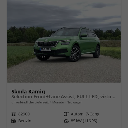
Skoda Kamiq
Selection Front+Lane Assist, FULL LED, virtuelles Cockpit, , Climatronic, Parksensoren, ISOFIX, el. Fensterheber, Tempomat, Sitzhzg. uvm.
unverbindliche Lieferzeit:
4 Monate
Neuwagen
Fahrzeugnr.
82900
Getriebe
Autom. 7-Gang
Kraftstoff
Benzin
Leistung
85 kW (116 PS)