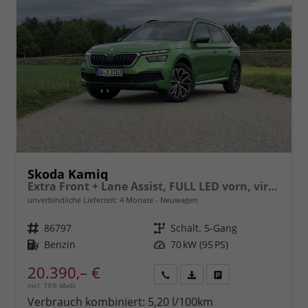
Skoda Kamiq
Extra Front + Lane Assist, FULL LED vorn, virtuelles Cockpit, manuelle Klima, Parksensoren hinten, ISOFIX, el. Fensterheber vorn uvm.
unverbindliche Lieferzeit:
4 Monate
Neuwagen
Fahrzeugnr.
86797
Getriebe
Schalt. 5-Gang
Kraftstoff
Benzin
Leistung
70 kW (95 PS)
20.390,– €
incl. 19% MwSt.
Rückruf
PDF-
Fahrzeug
anfordern
Datei,
drucken,
Verbrauch kombiniert:
5,20 l/100km