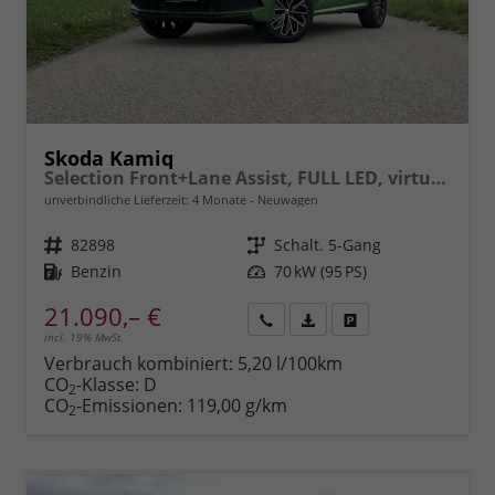
Skoda Kamiq
Selection Front+Lane Assist, FULL LED, virtuelles Cockpit, , Climatronic, Parksensoren, ISOFIX, el. Fensterheber, Tempomat, Sitzhzg. uvm.
unverbindliche Lieferzeit:
4 Monate
Neuwagen
Fahrzeugnr.
82898
Getriebe
Schalt. 5-Gang
Kraftstoff
Benzin
Leistung
70 kW (95 PS)
21.090,– €
incl. 19% MwSt.
Rückruf
PDF-
Fahrzeug
anfordern
Datei,
drucken,
Verbrauch kombiniert:
5,20 l/100km
Fahrzeugexposé
parken
CO
-Klasse:
D
2
drucken
oder
CO
-Emissionen:
119,00 g/km
2
vergleichen