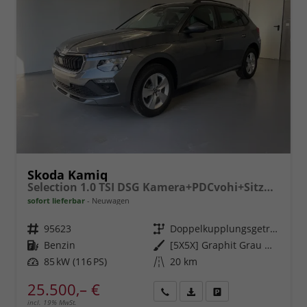
Skoda Kamiq
Selection 1.0 TSI DSG Kamera+PDCvohi+Sitzheizung+AppConnect+Sunset+Alu16
sofort lieferbar
Neuwagen
Fahrzeugnr.
95623
Getriebe
Doppelkupplungsgetriebe (DSG)
Kraftstoff
Benzin
Außenfarbe
[5X5X] Graphit Grau Metallic
Leistung
85 kW (116 PS)
Kilometerstand
20 km
25.500,– €
incl. 19% MwSt.
Rückruf
PDF-
Fahrzeug