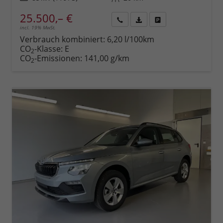
25.500,– €
incl. 19% MwSt.
Rückruf
PDF-
Fahrzeug
anfordern
Datei,
drucken,
Verbrauch kombiniert:
6,20 l/100km
Fahrzeugexposé
parken
CO
-Klasse:
E
2
drucken
oder
CO
-Emissionen:
141,00 g/km
2
vergleichen