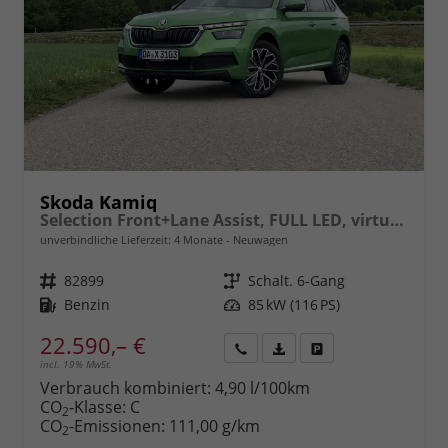
Skoda Kamiq
Selection Front+Lane Assist, FULL LED, virtuelles Cockpit, , Climatronic, Parksensoren, ISOFIX, el. Fensterheber, Tempomat, Sitzhzg. uvm.
unverbindliche Lieferzeit:
4 Monate
Neuwagen
Fahrzeugnr.
82899
Getriebe
Schalt. 6-Gang
Kraftstoff
Benzin
Leistung
85 kW (116 PS)
22.590,– €
incl. 19% MwSt.
Rückruf
PDF-
Fahrzeug
anfordern
Datei,
drucken,
Verbrauch kombiniert:
4,90 l/100km
Fahrzeugexposé
parken
CO
-Klasse:
C
2
drucken
oder
CO
-Emissionen:
111,00 g/km
2
vergleichen