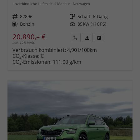
unverbindliche Lieferzeit:
4 Monate
Neuwagen
Fahrzeugnr.
82896
Getriebe
Schalt. 6-Gang
Kraftstoff
Benzin
Leistung
85 kW (116 PS)
20.890,– €
incl. 19% MwSt.
Rückruf
PDF-
Fahrzeug
anfordern
Datei,
drucken,
Verbrauch kombiniert:
4,90 l/100km
Fahrzeugexposé
parken
CO
-Klasse:
C
2
drucken
oder
CO
-Emissionen:
111,00 g/km
2
vergleichen