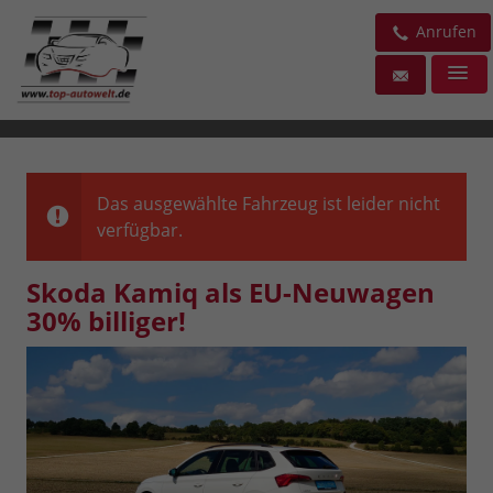
Anrufen
Das ausgewählte Fahrzeug ist leider nicht
verfügbar.
Skoda Kamiq als EU-Neuwagen
30% billiger!