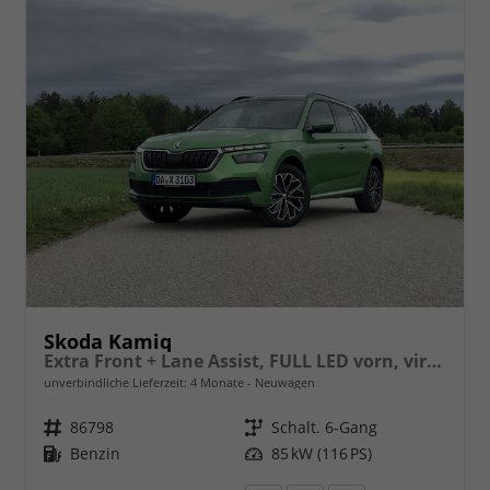
Skoda Kamiq
Extra Front + Lane Assist, FULL LED vorn, virtuelles Cockpit, manuelle Klima, Parksensoren hinten, ISOFIX, el. Fensterheber vorn uvm.
unverbindliche Lieferzeit:
4 Monate
Neuwagen
Fahrzeugnr.
86798
Getriebe
Schalt. 6-Gang
Kraftstoff
Benzin
Leistung
85 kW (116 PS)