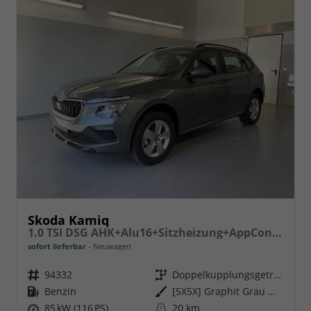
Skoda Kamiq
1.0 TSI DSG AHK+Alu16+Sitzheizung+AppConnect+GV5+LED+Nebel+Klima
sofort lieferbar
Neuwagen
Fahrzeugnr.
94332
Getriebe
Doppelkupplungsgetriebe (DSG)
Kraftstoff
Benzin
Außenfarbe
[5X5X] Graphit Grau Metallic
Leistung
85 kW (116 PS)
Kilometerstand
20 km