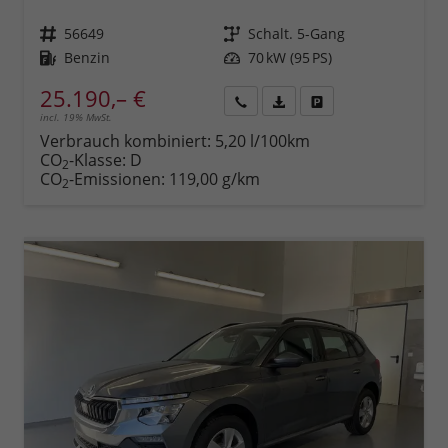
Fahrzeugnr.
56649
Getriebe
Schalt. 5-Gang
Kraftstoff
Benzin
Leistung
70 kW (95 PS)
25.190,– €
incl. 19% MwSt.
Rückruf
PDF-
Fahrzeug
anfordern
Datei,
drucken,
Verbrauch kombiniert:
5,20 l/100km
Fahrzeugexposé
parken
CO
-Klasse:
D
2
drucken
oder
CO
-Emissionen:
119,00 g/km
2
vergleichen