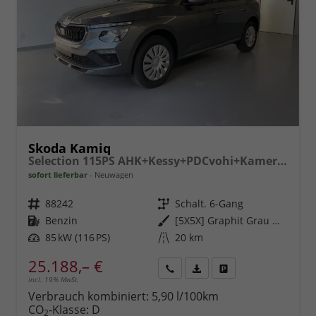
Skoda Kamiq
Selection 115PS AHK+Kessy+PDCvohi+Kamera+Climatronic+AppConnect+Sitzheizung
sofort lieferbar
Neuwagen
Fahrzeugnr.
88242
Getriebe
Schalt. 6-Gang
Kraftstoff
Benzin
Außenfarbe
[5X5X] Graphit Grau Metallic
Leistung
85 kW (116 PS)
Kilometerstand
20 km
25.188,– €
incl. 19% MwSt.
Rückruf
PDF-
Fahrzeug
anfordern
Datei,
drucken,
Verbrauch kombiniert:
5,90 l/100km
Fahrzeugexposé
parken
CO
-Klasse:
D
2