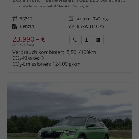
Extra Front + Lane Assist, FULL LED vorn, virtuelles Cockpit, manuelle Klima, Parksensoren hinten, ISOFIX, el. Fensterheber vorn uvm.
unverbindliche Lieferzeit:
4 Monate
Neuwagen
Fahrzeugnr.
86799
Getriebe
Autom. 7-Gang
Kraftstoff
Benzin
Leistung
85 kW (116 PS)
23.990,– €
incl. 19% MwSt.
Rückruf
PDF-
Fahrzeug
anfordern
Datei,
drucken,
Verbrauch kombiniert:
5,50 l/100km
Fahrzeugexposé
parken
CO
-Klasse:
D
2
drucken
oder
CO
-Emissionen:
124,00 g/km
2
vergleichen