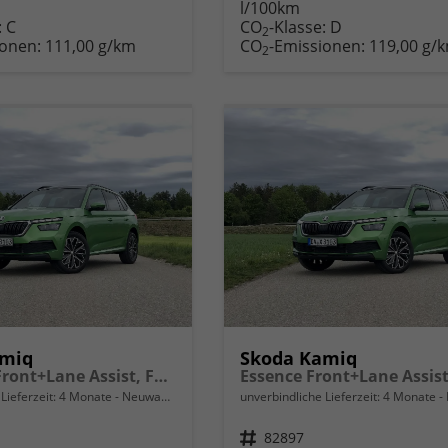
l/100km
zeugexposé
parken
Fahrzeugexposé
parken
:
C
CO
-Klasse:
D
ken
oder
drucken
oder
2
ionen:
111,00 g/km
CO
-Emissionen:
119,00 g/
vergleichen
vergleichen
2
amiq
Skoda Kamiq
Selection Front+Lane Assist, FULL LED, virtuelles Cockpit, , Climatronic, Parksensoren, ISOFIX, el. Fensterheber, Tempomat, Sitzhzg. uvm.
Lieferzeit:
4 Monate
Neuwagen
unverbindliche Lieferzeit:
4 Monate
Fahrzeugnr.
82897