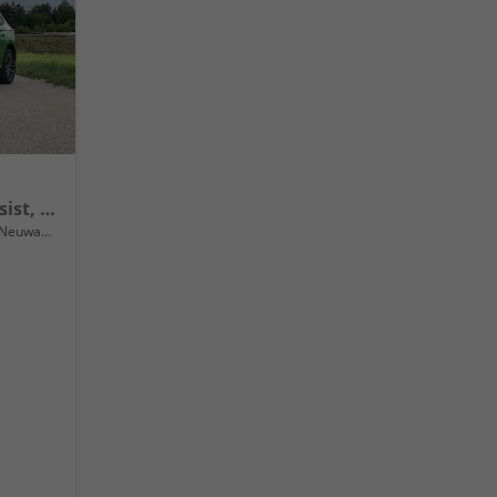
Extra Plus Front + Lane Assist, FULL LED, virtuelles Cockpit, Climatronic, Parksensoren, Rückfahrkamera, ISOFIX, el. Fensterheber, Tempomat, Sitzhzg. uvm.
Neuwagen