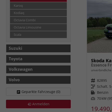
Karoq
Kodiaq
Octavia Combi
Octavia Limousine
Scala
Suzuki
Toyota
Skoda K
Volkswagen
unverbindliche 
Volvo
Fahrzeugnr.
82895
Getriebe
Schalt. 
Geparkte Fahrzeuge (
0
)
Kraftstoff
Benzin
Leistung
70 kW (95
Anmelden
19.490,