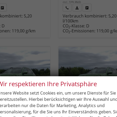
incl. 19% MwSt.
Fahrzeug
Rückruf
PDF-
Fahrzeug
kombiniert:
5,20
Verbrauch kombiniert:
5,20
,
drucken,
anfordern
Datei,
drucken,
l/100km
zeugexposé
parken
Fahrzeugexposé
parken
:
D
CO
-Klasse:
D
ken
oder
drucken
oder
2
ionen:
119,00 g/km
CO
-Emissionen:
119,00 g/
vergleichen
vergleichen
2
Wir respektieren Ihre Privatsphäre
nsere Website setzt Cookies ein, um unsere Dienste für Sie
ereitzustellen. Hierbei berücksichtigen wir Ihre Auswahl un
erarbeiten nur die Daten für Marketing, Analytics und
ersonalisierung, für die Sie uns Ihr Einverständnis geben. Si
amiq
Skoda Kamiq