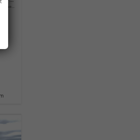
Selection Front+Lane Assist, FULL LED, virtuelles Cockpit, , Climatronic, Parksensoren, ISOFIX, el. Fensterheber, Tempomat, Sitzhzg. uvm.
t
Neuwagen
km