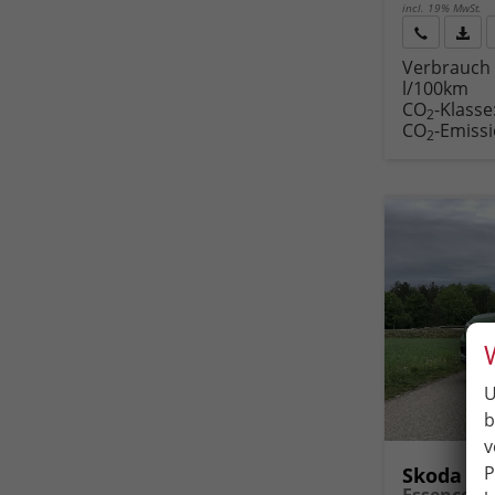
incl. 19% MwSt.
Rückruf
PDF-
Verbrauch 
anfordern
Datei
l/100km
Fahr
CO
-Klasse
druc
2
CO
-Emiss
2
U
b
v
P
Skoda K