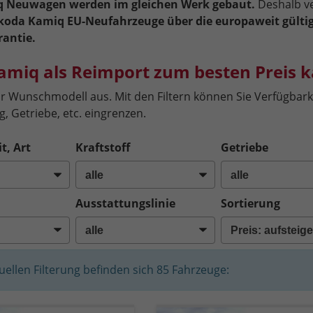
 Neuwagen werden im gleichen Werk gebaut.
Deshalb v
koda Kamiq EU-Neufahrzeuge über die europaweit gülti
rantie.
amiq als Reimport zum besten Preis 
hr Wunschmodell aus. Mit den Filtern können Sie Verfügbarke
, Getriebe, etc. eingrenzen.
t, Art
Kraftstoff
Getriebe
Ausstattungslinie
Sortierung
tuellen Filterung befinden sich
85
Fahrzeuge: