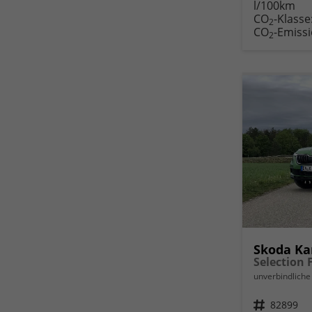
l/100km
Fahr
CO
-Klasse
druc
2
CO
-Emiss
2
Skoda K
unverbindliche 
Fahrzeugnr.
82899