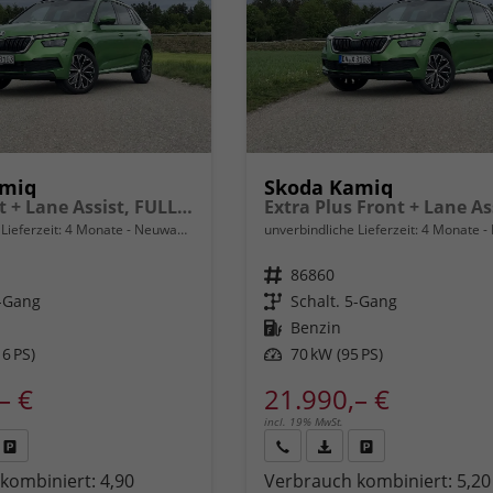
amiq
Skoda Kamiq
Extra Front + Lane Assist, FULL LED vorn, virtuelles Cockpit, manuelle Klima, Parksensoren hinten, ISOFIX, el. Fensterheber vorn uvm.
Lieferzeit:
4 Monate
Neuwagen
unverbindliche Lieferzeit:
4 Monate
Fahrzeugnr.
86860
6-Gang
Getriebe
Schalt. 5-Gang
Kraftstoff
Benzin
6 PS)
Leistung
70 kW (95 PS)
– €
21.990,– €
incl. 19% MwSt.
Fahrzeug
Rückruf
PDF-
Fahrzeug
kombiniert:
4,90
Verbrauch kombiniert:
5,20
,
drucken,
anfordern
Datei,
drucken,