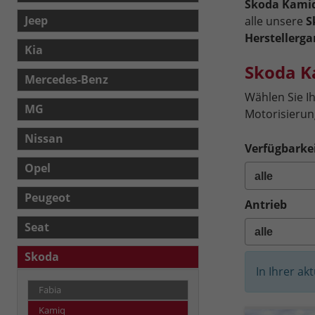
Skoda Kamiq
Jeep
alle unsere
S
Herstellerga
Kia
Skoda K
Mercedes-Benz
Wählen Sie I
MG
Motorisierung
Nissan
Verfügbarkei
Opel
Peugeot
Antrieb
Seat
Skoda
In Ihrer ak
Fabia
Kamiq