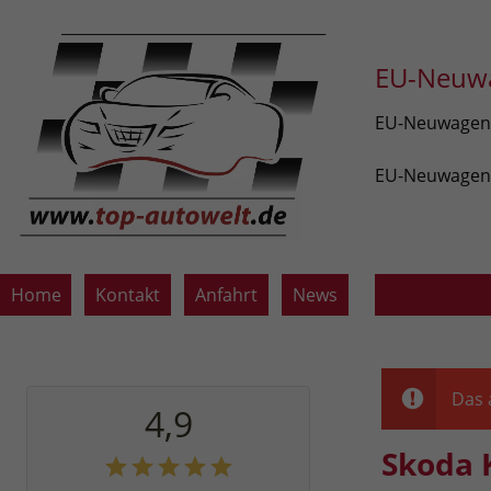
EU-Neuwa
EU-Neuwagen v
EU-Neuwagen z
Home
Kontakt
Anfahrt
News
Das 
4,9
Skoda 