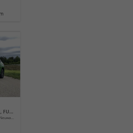
km
Essence Front+Lane Assist, FULL LED, virtuelles Cockpit, , Klima, Parksensoren, ISOFIX, el. Fensterheber vorn uvm.
Neuwagen