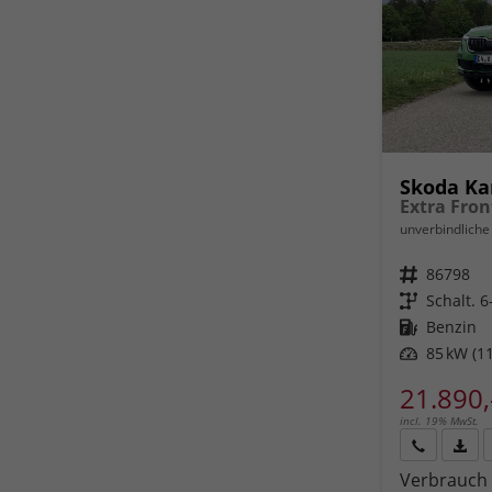
Skoda K
unverbindliche 
Fahrzeugnr.
86798
Getriebe
Schalt. 
Kraftstoff
Benzin
Leistung
85 kW (11
21.890,
incl. 19% MwSt.
Rückruf
PDF-
Verbrauch 
anfordern
Datei