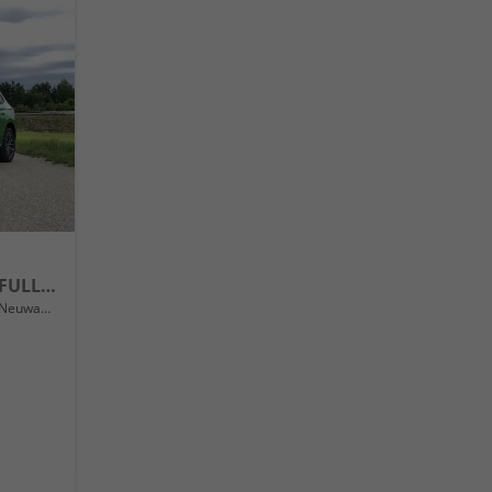
Extra Front + Lane Assist, FULL LED vorn, virtuelles Cockpit, manuelle Klima, Parksensoren hinten, ISOFIX, el. Fensterheber vorn uvm.
Neuwagen