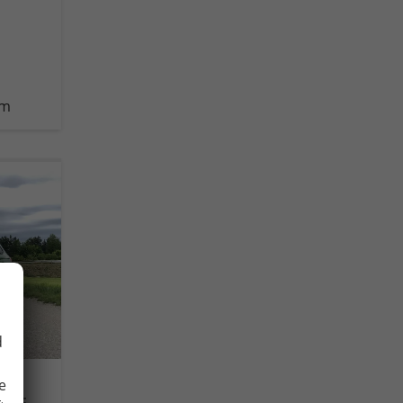
km
d
e