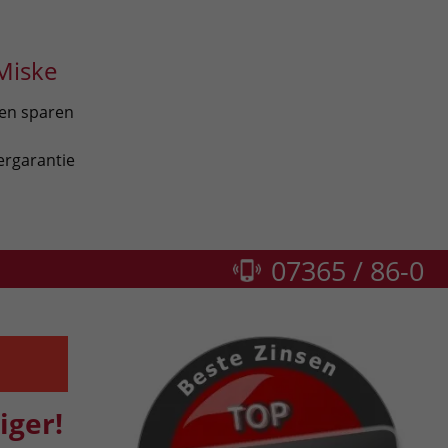
Miske
len sparen
ergarantie
07365 / 86-0
iger!