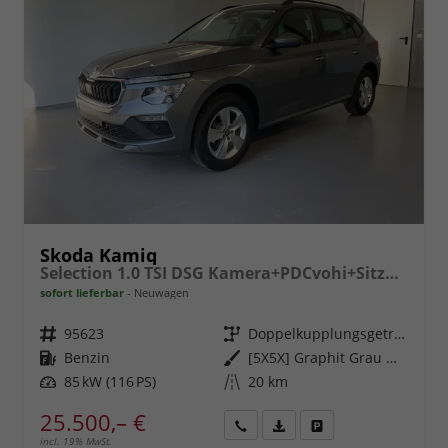
Skoda Kamiq
Selection 1.0 TSI DSG Kamera+PDCvohi+Sitzheizung+AppConnect+Sunset+Alu16
sofort lieferbar
Neuwagen
Fahrzeugnr.
95623
Getriebe
Doppelkupplungsgetriebe (DSG)
Kraftstoff
Benzin
Außenfarbe
[5X5X] Graphit Grau Metallic
Leistung
85 kW (116 PS)
Kilometerstand
20 km
25.500,– €
incl. 19% MwSt.
Rückruf
PDF-
Fahrzeug