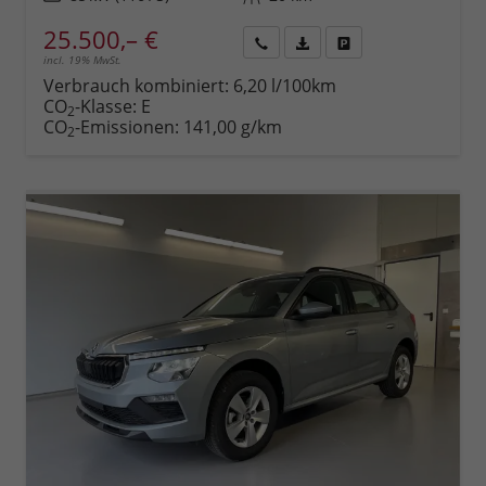
25.500,– €
incl. 19% MwSt.
Rückruf
PDF-
Fahrzeug
anfordern
Datei,
drucken,
Verbrauch kombiniert:
6,20 l/100km
Fahrzeugexposé
parken
CO
-Klasse:
E
2
drucken
oder
CO
-Emissionen:
141,00 g/km
2
vergleichen