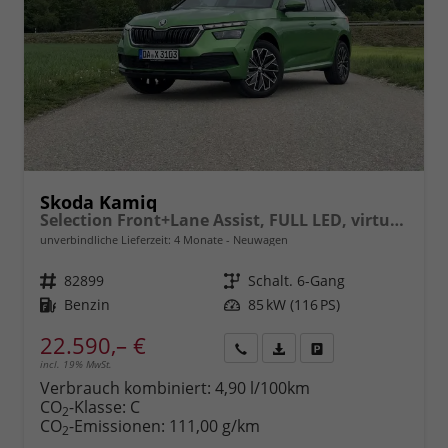
Skoda Kamiq
Selection Front+Lane Assist, FULL LED, virtuelles Cockpit, , Climatronic, Parksensoren, ISOFIX, el. Fensterheber, Tempomat, Sitzhzg. uvm.
unverbindliche Lieferzeit:
4 Monate
Neuwagen
Fahrzeugnr.
82899
Getriebe
Schalt. 6-Gang
Kraftstoff
Benzin
Leistung
85 kW (116 PS)
22.590,– €
incl. 19% MwSt.
Rückruf
PDF-
Fahrzeug
anfordern
Datei,
drucken,
Verbrauch kombiniert:
4,90 l/100km
Fahrzeugexposé
parken
CO
-Klasse:
C
2
drucken
oder
CO
-Emissionen:
111,00 g/km
2
vergleichen