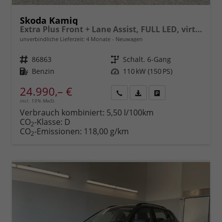
Skoda Kamiq
Extra Plus Front + Lane Assist, FULL LED, virtuelles Cockpit, Climatronic, Parksensoren, Rückfahrkamera, ISOFIX, el. Fensterheber, Tempomat, Sitzhzg. uvm.
unverbindliche Lieferzeit:
4 Monate
Neuwagen
Fahrzeugnr.
86863
Getriebe
Schalt. 6-Gang
Kraftstoff
Benzin
Leistung
110 kW (150 PS)
24.990,– €
incl. 19% MwSt.
Rückruf
PDF-
Fahrzeug
anfordern
Datei,
drucken,
Verbrauch kombiniert:
5,50 l/100km
Fahrzeugexposé
parken
CO
-Klasse:
D
2
drucken
oder
CO
-Emissionen:
118,00 g/km
2
vergleichen