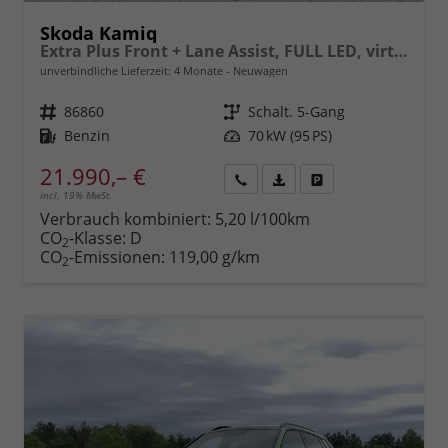
Skoda Kamiq
Extra Plus Front + Lane Assist, FULL LED, virtuelles Cockpit, Climatronic, Parksensoren, Rückfahrkamera, ISOFIX, el. Fensterheber, Tempomat, Sitzhzg. uvm.
unverbindliche Lieferzeit:
4 Monate
Neuwagen
Fahrzeugnr.
86860
Getriebe
Schalt. 5-Gang
Kraftstoff
Benzin
Leistung
70 kW (95 PS)
21.990,– €
incl. 19% MwSt.
Rückruf
PDF-
Fahrzeug
anfordern
Datei,
drucken,
Verbrauch kombiniert:
5,20 l/100km
Fahrzeugexposé
parken
CO
-Klasse:
D
2
drucken
oder
CO
-Emissionen:
119,00 g/km
2
vergleichen