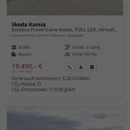
Skoda Kamiq
Essence Front+Lane Assist, FULL LED, virtuelles Cockpit, , Klima, Parksensoren, ISOFIX, el. Fensterheber vorn uvm.
unverbindliche Lieferzeit:
4 Monate
Neuwagen
Fahrzeugnr.
82895
Getriebe
Schalt. 5-Gang
Kraftstoff
Benzin
Leistung
70 kW (95 PS)
19.490,– €
incl. 19% MwSt.
Rückruf
PDF-
Fahrzeug
anfordern
Datei,
drucken,
Verbrauch kombiniert:
5,20 l/100km
Fahrzeugexposé
parken
CO
-Klasse:
D
2
drucken
oder
CO
-Emissionen:
119,00 g/km
2
vergleichen