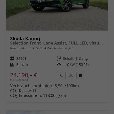
Skoda Kamiq
Selection Front+Lane Assist, FULL LED, virtuelles Cockpit, , Climatronic, Parksensoren, ISOFIX, el. Fensterheber, Tempomat, Sitzhzg. uvm.
unverbindliche Lieferzeit:
4 Monate
Neuwagen
Fahrzeugnr.
82901
Getriebe
Schalt. 6-Gang
Kraftstoff
Benzin
Leistung
110 kW (150 PS)
24.190,– €
incl. 19% MwSt.
Rückruf
PDF-
Fahrzeug
anfordern
Datei,
drucken,
Verbrauch kombiniert:
5,50 l/100km
Fahrzeugexposé
parken
CO
-Klasse:
D
2
drucken
oder
CO
-Emissionen:
118,00 g/km
2
vergleichen