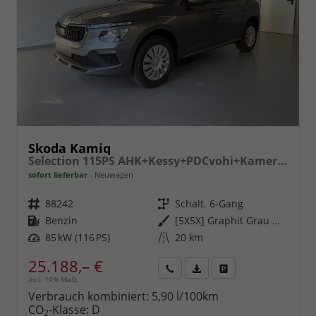
Skoda Kamiq
Selection 115PS AHK+Kessy+PDCvohi+Kamera+Climatronic+AppConnect+Sitzheizung
sofort lieferbar
Neuwagen
Fahrzeugnr.
88242
Getriebe
Schalt. 6-Gang
Kraftstoff
Benzin
Außenfarbe
[5X5X] Graphit Grau Metallic
Leistung
85 kW (116 PS)
Kilometerstand
20 km
25.188,– €
incl. 19% MwSt.
Rückruf
PDF-
Fahrzeug
anfordern
Datei,
drucken,
Verbrauch kombiniert:
5,90 l/100km
Fahrzeugexposé
parken
CO
-Klasse:
D
2