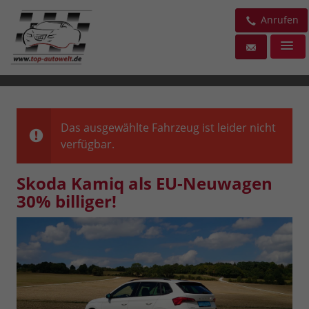
Anrufen
Das ausgewählte Fahrzeug ist leider nicht
verfügbar.
Skoda Kamiq als EU-Neuwagen
30% billiger!