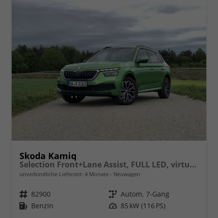
Skoda Kamiq
Selection Front+Lane Assist, FULL LED, virtuelles Cockpit, , Climatronic, Parksensoren, ISOFIX, el. Fensterheber, Tempomat, Sitzhzg. uvm.
unverbindliche Lieferzeit:
4 Monate
Neuwagen
Fahrzeugnr.
82900
Getriebe
Autom. 7-Gang
Kraftstoff
Benzin
Leistung
85 kW (116 PS)