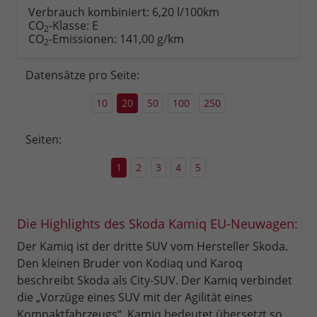
anfordern
Datei,
drucken,
Verbrauch kombiniert:
6,20 l/100km
Fahrzeugexposé
parken
CO
-Klasse:
E
2
drucken
oder
CO
-Emissionen:
141,00 g/km
2
vergleichen
Datensätze pro Seite:
10
20
50
100
250
Seiten:
1
2
3
4
5
Die Highlights des Skoda Kamiq EU-Neuwagen:
Der Kamiq ist der dritte SUV vom Hersteller Skoda.
Den kleinen Bruder von Kodiaq und Karoq
beschreibt Skoda als City-SUV. Der Kamiq verbindet
die „Vorzüge eines SUV mit der Agilität eines
Kompaktfahrzeugs“. Kamiq bedeutet übersetzt so