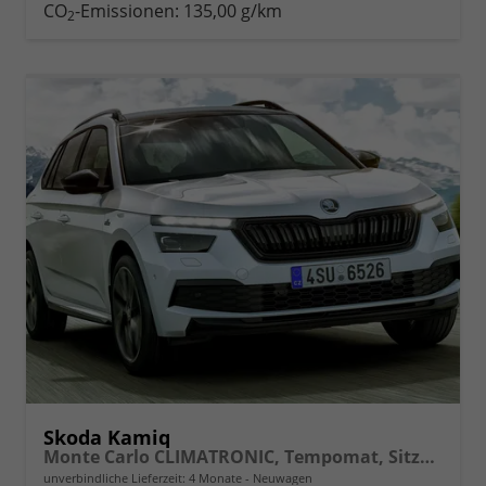
drucken
oder
CO
-Emissionen:
135,00 g/km
2
vergleichen
Skoda Kamiq
Monte Carlo CLIMATRONIC, Tempomat, Sitzhzg., FRONT+LANE+RAIN ASSIST, FULL LED, Bolero, Berganfahrassistent, Rückfahrkamera, KESSY, Panoramadach, Sound System, uvm.
unverbindliche Lieferzeit:
4 Monate
Neuwagen