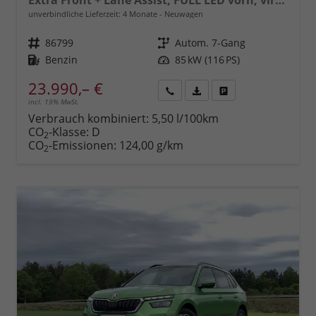
Extra Front + Lane Assist, FULL LED vorn, virtuelles Cockpit, manuelle Klima, Parksensoren hinten, ISOFIX, el. Fensterheber vorn uvm.
unverbindliche Lieferzeit:
4 Monate
Neuwagen
Fahrzeugnr.
86799
Getriebe
Autom. 7-Gang
Kraftstoff
Benzin
Leistung
85 kW (116 PS)
23.990,– €
incl. 19% MwSt.
Rückruf
PDF-
Fahrzeug
anfordern
Datei,
drucken,
Verbrauch kombiniert:
5,50 l/100km
Fahrzeugexposé
parken
CO
-Klasse:
D
2
drucken
oder
CO
-Emissionen:
124,00 g/km
2
vergleichen