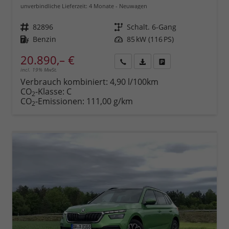
unverbindliche Lieferzeit:
4 Monate
Neuwagen
Fahrzeugnr.
82896
Getriebe
Schalt. 6-Gang
Kraftstoff
Benzin
Leistung
85 kW (116 PS)
20.890,– €
incl. 19% MwSt.
Rückruf
PDF-
Fahrzeug
anfordern
Datei,
drucken,
Verbrauch kombiniert:
4,90 l/100km
Fahrzeugexposé
parken
CO
-Klasse:
C
2
drucken
oder
CO
-Emissionen:
111,00 g/km
2
vergleichen