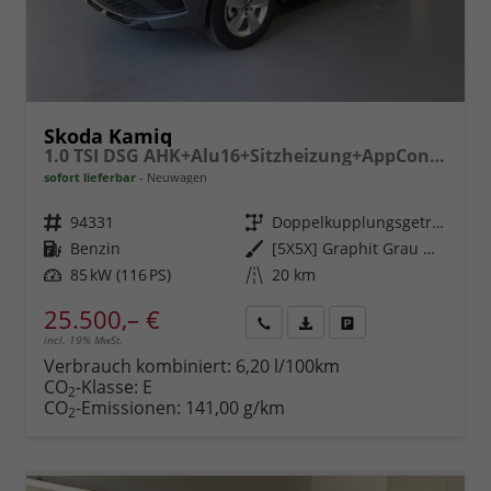
Skoda Kamiq
1.0 TSI DSG AHK+Alu16+Sitzheizung+AppConnect+GV5+LED+Nebel+Klima
sofort lieferbar
Neuwagen
Fahrzeugnr.
94331
Getriebe
Doppelkupplungsgetriebe (DSG)
Kraftstoff
Benzin
Außenfarbe
[5X5X] Graphit Grau Metallic
Leistung
85 kW (116 PS)
Kilometerstand
20 km
25.500,– €
incl. 19% MwSt.
Rückruf
PDF-
Fahrzeug
anfordern
Datei,
drucken,
Verbrauch kombiniert:
6,20 l/100km
Fahrzeugexposé
parken
CO
-Klasse:
E
2
drucken
oder
CO
-Emissionen:
141,00 g/km
2
vergleichen