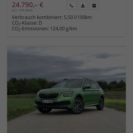
24.790,– €
incl. 19% MwSt.
Rückruf
PDF-
Fahrzeug
anfordern
Datei,
drucken,
Verbrauch kombiniert:
5,50 l/100km
Fahrzeugexposé
parken
CO
-Klasse:
D
2
drucken
oder
CO
-Emissionen:
124,00 g/km
2
vergleichen