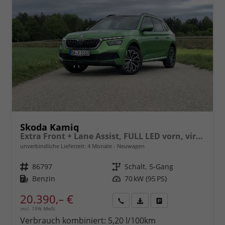
Skoda Kamiq
Extra Front + Lane Assist, FULL LED vorn, virtuelles Cockpit, manuelle Klima, Parksensoren hinten, ISOFIX, el. Fensterheber vorn uvm.
unverbindliche Lieferzeit:
4 Monate
Neuwagen
Fahrzeugnr.
86797
Getriebe
Schalt. 5-Gang
Kraftstoff
Benzin
Leistung
70 kW (95 PS)
20.390,– €
incl. 19% MwSt.
Rückruf
PDF-
Fahrzeug
anfordern
Datei,
drucken,
Verbrauch kombiniert:
5,20 l/100km