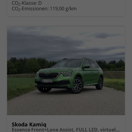
Fahrzeugexposé
parken
CO
-Klasse:
D
2
drucken
oder
CO
-Emissionen:
119,00 g/km
2
vergleichen
Skoda Kamiq
Essence Front+Lane Assist, FULL LED, virtuelles Cockpit, , Klima, Parksensoren, ISOFIX, el. Fensterheber vorn uvm.