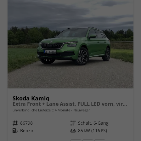
Skoda Kamiq
Extra Front + Lane Assist, FULL LED vorn, virtuelles Cockpit, manuelle Klima, Parksensoren hinten, ISOFIX, el. Fensterheber vorn uvm.
unverbindliche Lieferzeit:
4 Monate
Neuwagen
Fahrzeugnr.
86798
Getriebe
Schalt. 6-Gang
Kraftstoff
Benzin
Leistung
85 kW (116 PS)