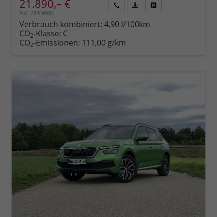
21.890,– €
incl. 19% MwSt.
Rückruf
PDF-
Fahrzeug
anfordern
Datei,
drucken,
Verbrauch kombiniert:
4,90 l/100km
Fahrzeugexposé
parken
CO
-Klasse:
C
2
drucken
oder
CO
-Emissionen:
111,00 g/km
2
vergleichen