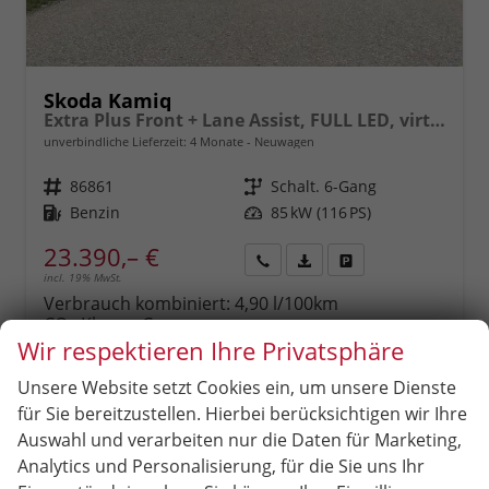
Skoda Kamiq
Extra Plus Front + Lane Assist, FULL LED, virtuelles Cockpit, Climatronic, Parksensoren, Rückfahrkamera, ISOFIX, el. Fensterheber, Tempomat, Sitzhzg. uvm.
unverbindliche Lieferzeit:
4 Monate
Neuwagen
Fahrzeugnr.
86861
Getriebe
Schalt. 6-Gang
Kraftstoff
Benzin
Leistung
85 kW (116 PS)
23.390,– €
incl. 19% MwSt.
Rückruf
PDF-
Fahrzeug
anfordern
Datei,
drucken,
Verbrauch kombiniert:
4,90 l/100km
Fahrzeugexposé
parken
CO
-Klasse:
C
2
drucken
oder
CO
-Emissionen:
111,00 g/km
Wir respektieren Ihre Privatsphäre
2
vergleichen
Unsere Website setzt Cookies ein, um unsere Dienste
für Sie bereitzustellen. Hierbei berücksichtigen wir Ihre
Auswahl und verarbeiten nur die Daten für Marketing,
Analytics und Personalisierung, für die Sie uns Ihr