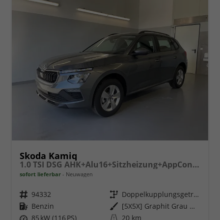
Skoda Kamiq
1.0 TSI DSG AHK+Alu16+Sitzheizung+AppConnect+GV5+LED+Nebel+Klima
sofort lieferbar
Neuwagen
Fahrzeugnr.
94332
Getriebe
Doppelkupplungsgetriebe (DSG)
Kraftstoff
Benzin
Außenfarbe
[5X5X] Graphit Grau Metallic
Leistung
85 kW (116 PS)
Kilometerstand
20 km