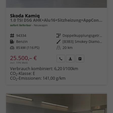
Skoda Kamiq
1.0 TSI DSG AHK+Alu16+Sitzheizung+AppConnect+GV5+LED+Nebel+Klima
sofort lieferbar
Neuwagen
Fahrzeugnr.
94334
Getriebe
Doppelkupplungsgetriebe (DSG)
Kraftstoff
Benzin
Außenfarbe
[B3B3] Smokey Diamond-Silber Metallic
Leistung
85 kW (116 PS)
Kilometerstand
20 km
25.500,– €
incl. 19% MwSt.
Rückruf
PDF-
Fahrzeug
anfordern
Datei,
drucken,
Verbrauch kombiniert:
6,20 l/100km
Fahrzeugexposé
parken
CO
-Klasse:
E
2
drucken
oder
CO
-Emissionen:
141,00 g/km
2
vergleichen