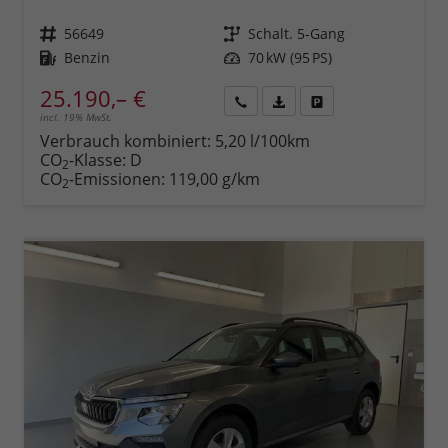
Fahrzeugnr.
56649
Getriebe
Schalt. 5-Gang
Kraftstoff
Benzin
Leistung
70 kW (95 PS)
25.190,– €
incl. 19% MwSt.
Rückruf
PDF-
Fahrzeug
anfordern
Datei,
drucken,
Verbrauch kombiniert:
5,20 l/100km
Fahrzeugexposé
parken
CO
-Klasse:
D
2
drucken
oder
CO
-Emissionen:
119,00 g/km
2
vergleichen