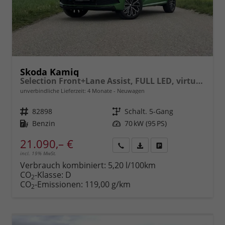
Skoda Kamiq
Selection Front+Lane Assist, FULL LED, virtuelles Cockpit, , Climatronic, Parksensoren, ISOFIX, el. Fensterheber, Tempomat, Sitzhzg. uvm.
unverbindliche Lieferzeit:
4 Monate
Neuwagen
Fahrzeugnr.
82898
Getriebe
Schalt. 5-Gang
Kraftstoff
Benzin
Leistung
70 kW (95 PS)
21.090,– €
incl. 19% MwSt.
Rückruf
PDF-
Fahrzeug
anfordern
Datei,
drucken,
Verbrauch kombiniert:
5,20 l/100km
Fahrzeugexposé
parken
CO
-Klasse:
D
2
drucken
oder
CO
-Emissionen:
119,00 g/km
2
vergleichen