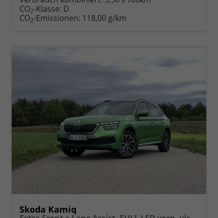
Fahrzeugexposé
parken
CO
-Klasse:
D
2
drucken
oder
CO
-Emissionen:
118,00 g/km
2
vergleichen
Skoda Kamiq