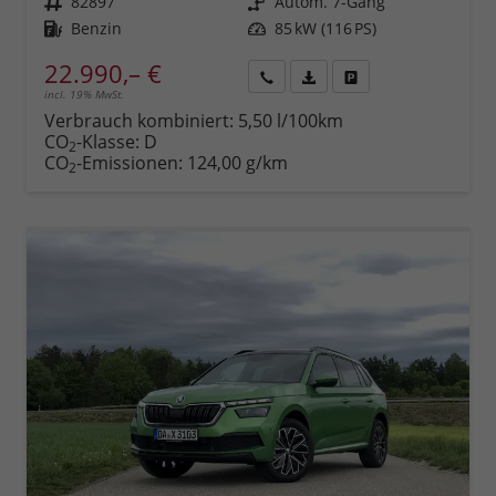
Fahrzeugnr.
82897
Getriebe
Autom. 7-Gang
Kraftstoff
Benzin
Leistung
85 kW (116 PS)
22.990,– €
incl. 19% MwSt.
Rückruf
PDF-
Fahrzeug
anfordern
Datei,
drucken,
Verbrauch kombiniert:
5,50 l/100km
Fahrzeugexposé
parken
CO
-Klasse:
D
2
drucken
oder
CO
-Emissionen:
124,00 g/km
2
vergleichen