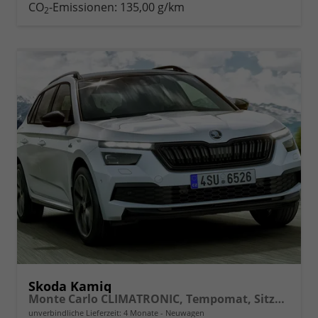
drucken
oder
CO
-Emissionen:
135,00 g/km
2
vergleichen
Skoda Kamiq
Monte Carlo CLIMATRONIC, Tempomat, Sitzhzg., FRONT+LANE+RAIN ASSIST, FULL LED, Bolero, Berganfahrassistent, Rückfahrkamera, KESSY, Panoramadach, Sound System, uvm.
unverbindliche Lieferzeit:
4 Monate
Neuwagen