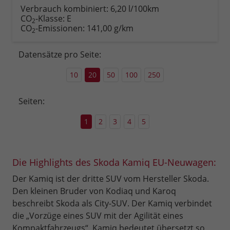
anfordern
Datei,
drucken,
Verbrauch kombiniert:
6,20 l/100km
Fahrzeugexposé
parken
CO
-Klasse:
E
2
drucken
oder
CO
-Emissionen:
141,00 g/km
2
vergleichen
Datensätze pro Seite:
10
20
50
100
250
Seiten:
1
2
3
4
5
Die Highlights des Skoda Kamiq EU-Neuwagen:
Der Kamiq ist der dritte SUV vom Hersteller Skoda.
Den kleinen Bruder von Kodiaq und Karoq
beschreibt Skoda als City-SUV. Der Kamiq verbindet
die „Vorzüge eines SUV mit der Agilität eines
Kompaktfahrzeugs“. Kamiq bedeutet übersetzt so