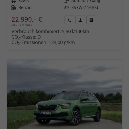
Fahrzeugnr.
82897
Getriebe
Autom. 7-Gang
Kraftstoff
Benzin
Leistung
85 kW (116 PS)
22.990,– €
incl. 19% MwSt.
Rückruf
PDF-
Fahrzeug
anfordern
Datei,
drucken,
Verbrauch kombiniert:
5,50 l/100km
Fahrzeugexposé
parken
CO
-Klasse:
D
2
drucken
oder
CO
-Emissionen:
124,00 g/km
2
vergleichen