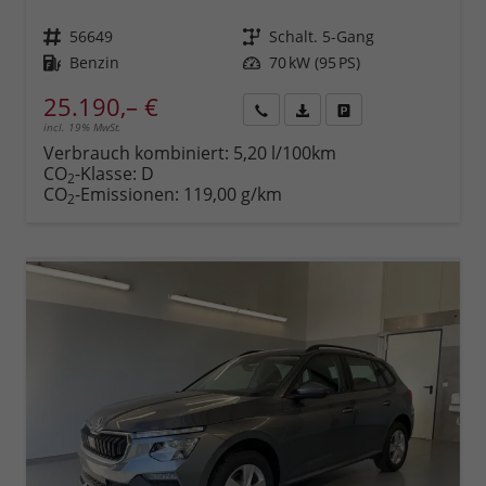
Fahrzeugnr.
56649
Getriebe
Schalt. 5-Gang
Kraftstoff
Benzin
Leistung
70 kW (95 PS)
25.190,– €
incl. 19% MwSt.
Rückruf
PDF-
Fahrzeug
anfordern
Datei,
drucken,
Verbrauch kombiniert:
5,20 l/100km
Fahrzeugexposé
parken
CO
-Klasse:
D
2
drucken
oder
CO
-Emissionen:
119,00 g/km
2
vergleichen