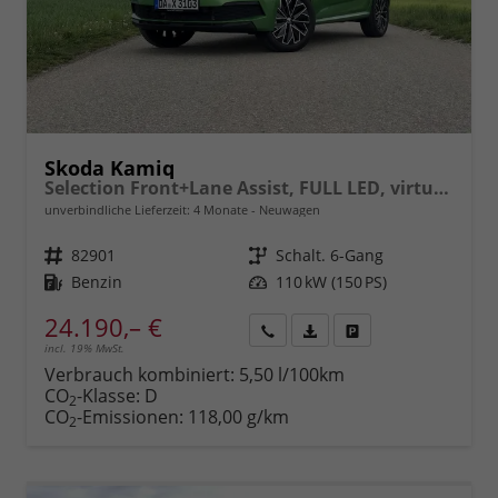
Skoda Kamiq
Selection Front+Lane Assist, FULL LED, virtuelles Cockpit, , Climatronic, Parksensoren, ISOFIX, el. Fensterheber, Tempomat, Sitzhzg. uvm.
unverbindliche Lieferzeit:
4 Monate
Neuwagen
Fahrzeugnr.
82901
Getriebe
Schalt. 6-Gang
Kraftstoff
Benzin
Leistung
110 kW (150 PS)
24.190,– €
incl. 19% MwSt.
Rückruf
PDF-
Fahrzeug
anfordern
Datei,
drucken,
Verbrauch kombiniert:
5,50 l/100km
Fahrzeugexposé
parken
CO
-Klasse:
D
2
drucken
oder
CO
-Emissionen:
118,00 g/km
2
vergleichen