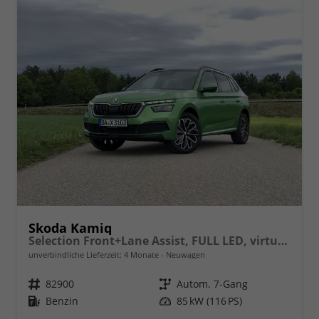
Skoda Kamiq
Selection Front+Lane Assist, FULL LED, virtuelles Cockpit, , Climatronic, Parksensoren, ISOFIX, el. Fensterheber, Tempomat, Sitzhzg. uvm.
unverbindliche Lieferzeit:
4 Monate
Neuwagen
Fahrzeugnr.
82900
Getriebe
Autom. 7-Gang
Kraftstoff
Benzin
Leistung
85 kW (116 PS)