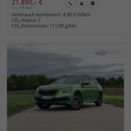
21.890,– €
incl. 19% MwSt.
Rückruf
PDF-
Fahrzeug
anfordern
Datei,
drucken,
Verbrauch kombiniert:
4,90 l/100km
Fahrzeugexposé
parken
CO
-Klasse:
C
2
drucken
oder
CO
-Emissionen:
111,00 g/km
2
vergleichen