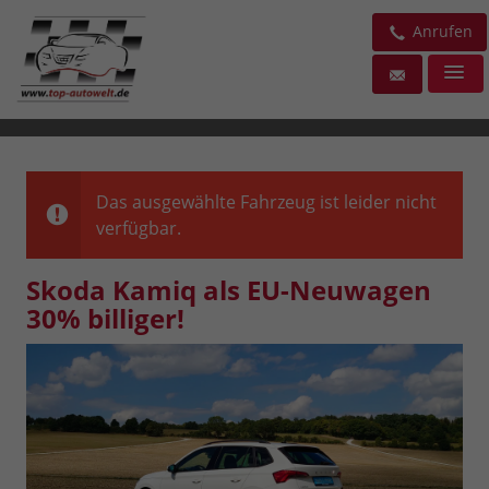
Anrufen
Das ausgewählte Fahrzeug ist leider nicht
verfügbar.
Skoda Kamiq als EU-Neuwagen
30% billiger!