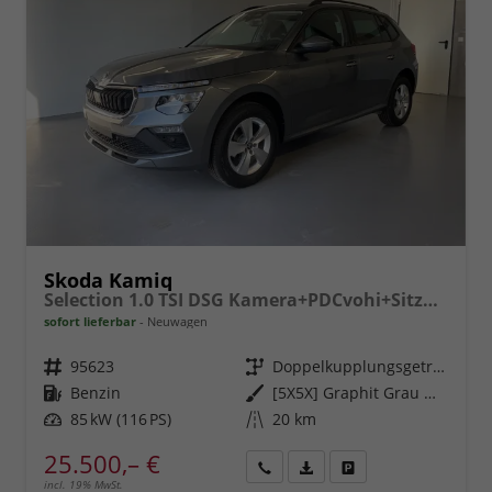
Skoda Kamiq
Selection 1.0 TSI DSG Kamera+PDCvohi+Sitzheizung+AppConnect+Sunset+Alu16
sofort lieferbar
Neuwagen
Fahrzeugnr.
95623
Getriebe
Doppelkupplungsgetriebe (DSG)
Kraftstoff
Benzin
Außenfarbe
[5X5X] Graphit Grau Metallic
Leistung
85 kW (116 PS)
Kilometerstand
20 km
25.500,– €
incl. 19% MwSt.
Rückruf
PDF-
Fahrzeug