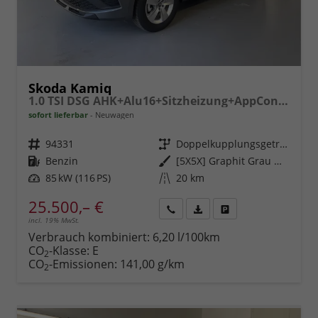
Skoda Kamiq
1.0 TSI DSG AHK+Alu16+Sitzheizung+AppConnect+GV5+LED+Nebel+Klima
sofort lieferbar
Neuwagen
Fahrzeugnr.
94331
Getriebe
Doppelkupplungsgetriebe (DSG)
Kraftstoff
Benzin
Außenfarbe
[5X5X] Graphit Grau Metallic
Leistung
85 kW (116 PS)
Kilometerstand
20 km
25.500,– €
incl. 19% MwSt.
Rückruf
PDF-
Fahrzeug
anfordern
Datei,
drucken,
Verbrauch kombiniert:
6,20 l/100km
Fahrzeugexposé
parken
CO
-Klasse:
E
2
drucken
oder
CO
-Emissionen:
141,00 g/km
2
vergleichen