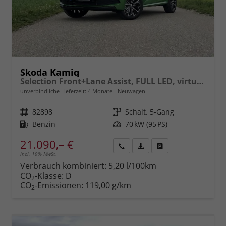
Skoda Kamiq
Selection Front+Lane Assist, FULL LED, virtuelles Cockpit, , Climatronic, Parksensoren, ISOFIX, el. Fensterheber, Tempomat, Sitzhzg. uvm.
unverbindliche Lieferzeit:
4 Monate
Neuwagen
Fahrzeugnr.
82898
Getriebe
Schalt. 5-Gang
Kraftstoff
Benzin
Leistung
70 kW (95 PS)
21.090,– €
incl. 19% MwSt.
Rückruf
PDF-
Fahrzeug
anfordern
Datei,
drucken,
Verbrauch kombiniert:
5,20 l/100km
Fahrzeugexposé
parken
CO
-Klasse:
D
2
drucken
oder
CO
-Emissionen:
119,00 g/km
2
vergleichen