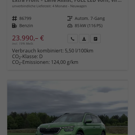
Extra Front + Lane Assist, FULL LED vorn, virtuelles Cockpit, manuelle Klima, Parksensoren hinten, ISOFIX, el. Fensterheber vorn uvm.
unverbindliche Lieferzeit:
4 Monate
Neuwagen
Fahrzeugnr.
86799
Getriebe
Autom. 7-Gang
Kraftstoff
Benzin
Leistung
85 kW (116 PS)
23.990,– €
incl. 19% MwSt.
Rückruf
PDF-
Fahrzeug
anfordern
Datei,
drucken,
Verbrauch kombiniert:
5,50 l/100km
Fahrzeugexposé
parken
CO
-Klasse:
D
2
drucken
oder
CO
-Emissionen:
124,00 g/km
2
vergleichen