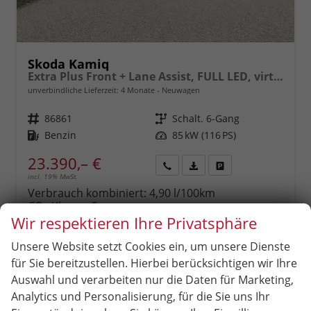
Skoda Kamiq
Extra Plus Front + Lane Assist, FULL LED, virtuelles Cockpit, Climatronic, Parksensoren, Rückfahrkamera, ISOFIX, el. Fensterheber, Tempomat, Sitzhzg. uvm.
unverbindliche Lieferzeit:
4 Monate
Neuwagen
Fahrzeugnr.
86861
Getriebe
Schalt. 6-Gang
Kraftstoff
Benzin
Leistung
85 kW (116 PS)
23.390,– €
incl. 19% MwSt.
Rückruf
PDF-
Fahrzeug
anfordern
Datei,
drucken,
Verbrauch kombiniert:
4,90 l/100km
Fahrzeugexposé
parken
CO
-Klasse:
C
2
drucken
oder
CO
-Emissionen:
111,00 g/km
Wir respektieren Ihre Privatsphäre
2
vergleichen
Unsere Website setzt Cookies ein, um unsere Dienste
für Sie bereitzustellen. Hierbei berücksichtigen wir Ihre
Auswahl und verarbeiten nur die Daten für Marketing,
Analytics und Personalisierung, für die Sie uns Ihr