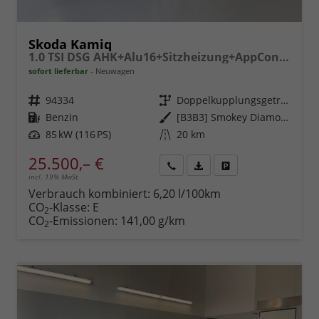
Skoda Kamiq
1.0 TSI DSG AHK+Alu16+Sitzheizung+AppConnect+GV5+LED+Nebel+Klima
sofort lieferbar
Neuwagen
Fahrzeugnr.
94334
Getriebe
Doppelkupplungsgetriebe (DSG)
Kraftstoff
Benzin
Außenfarbe
[B3B3] Smokey Diamond-Silber Metallic
Leistung
85 kW (116 PS)
Kilometerstand
20 km
25.500,– €
incl. 19% MwSt.
Rückruf
PDF-
Fahrzeug
anfordern
Datei,
drucken,
Verbrauch kombiniert:
6,20 l/100km
Fahrzeugexposé
parken
CO
-Klasse:
E
2
drucken
oder
CO
-Emissionen:
141,00 g/km
2
vergleichen