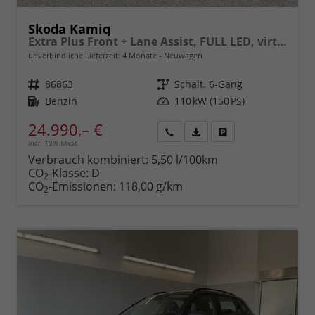
Skoda Kamiq
Extra Plus Front + Lane Assist, FULL LED, virtuelles Cockpit, Climatronic, Parksensoren, Rückfahrkamera, ISOFIX, el. Fensterheber, Tempomat, Sitzhzg. uvm.
unverbindliche Lieferzeit:
4 Monate
Neuwagen
Fahrzeugnr.
86863
Getriebe
Schalt. 6-Gang
Kraftstoff
Benzin
Leistung
110 kW (150 PS)
24.990,– €
incl. 19% MwSt.
Rückruf
PDF-
Fahrzeug
anfordern
Datei,
drucken,
Verbrauch kombiniert:
5,50 l/100km
Fahrzeugexposé
parken
CO
-Klasse:
D
2
drucken
oder
CO
-Emissionen:
118,00 g/km
2
vergleichen