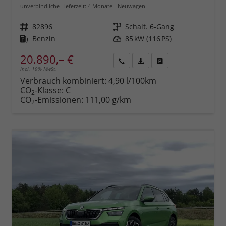
unverbindliche Lieferzeit:
4 Monate
Neuwagen
Fahrzeugnr.
82896
Getriebe
Schalt. 6-Gang
Kraftstoff
Benzin
Leistung
85 kW (116 PS)
20.890,– €
incl. 19% MwSt.
Rückruf
PDF-
Fahrzeug
anfordern
Datei,
drucken,
Verbrauch kombiniert:
4,90 l/100km
Fahrzeugexposé
parken
CO
-Klasse:
C
2
drucken
oder
CO
-Emissionen:
111,00 g/km
2
vergleichen