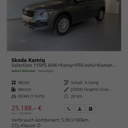
Skoda Kamiq
Selection 115PS AHK+Kessy+PDCvohi+Kamera+Climatronic+AppConnect+Sitzheizung
sofort lieferbar
Neuwagen
Fahrzeugnr.
88242
Getriebe
Schalt. 6-Gang
Kraftstoff
Benzin
Außenfarbe
[5X5X] Graphit Grau Metallic
Leistung
85 kW (116 PS)
Kilometerstand
20 km
25.188,– €
incl. 19% MwSt.
Rückruf
PDF-
Fahrzeug
anfordern
Datei,
drucken,
Verbrauch kombiniert:
5,90 l/100km
Fahrzeugexposé
parken
CO
-Klasse:
D
2