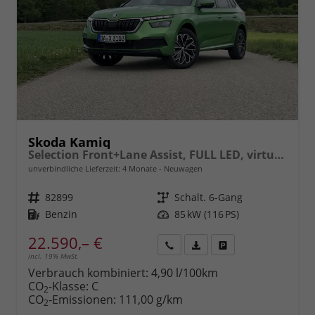
Skoda Kamiq
Selection Front+Lane Assist, FULL LED, virtuelles Cockpit, , Climatronic, Parksensoren, ISOFIX, el. Fensterheber, Tempomat, Sitzhzg. uvm.
unverbindliche Lieferzeit:
4 Monate
Neuwagen
Fahrzeugnr.
82899
Getriebe
Schalt. 6-Gang
Kraftstoff
Benzin
Leistung
85 kW (116 PS)
22.590,– €
incl. 19% MwSt.
Rückruf
PDF-
Fahrzeug
anfordern
Datei,
drucken,
Verbrauch kombiniert:
4,90 l/100km
Fahrzeugexposé
parken
CO
-Klasse:
C
2
drucken
oder
CO
-Emissionen:
111,00 g/km
2
vergleichen