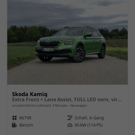
Skoda Kamiq
Extra Front + Lane Assist, FULL LED vorn, virtuelles Cockpit, manuelle Klima, Parksensoren hinten, ISOFIX, el. Fensterheber vorn uvm.
unverbindliche Lieferzeit:
4 Monate
Neuwagen
Fahrzeugnr.
86798
Getriebe
Schalt. 6-Gang
Kraftstoff
Benzin
Leistung
85 kW (116 PS)