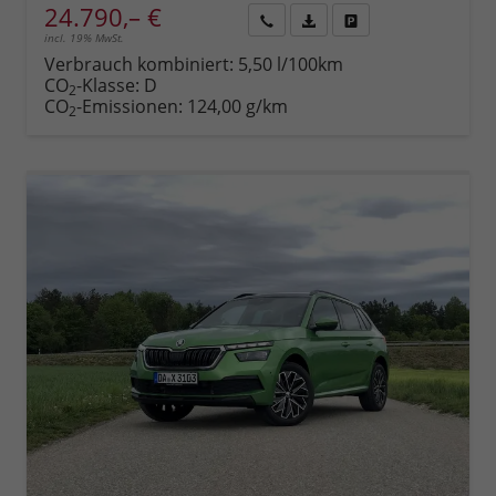
24.790,– €
incl. 19% MwSt.
Rückruf
PDF-
Fahrzeug
anfordern
Datei,
drucken,
Verbrauch kombiniert:
5,50 l/100km
Fahrzeugexposé
parken
CO
-Klasse:
D
2
drucken
oder
CO
-Emissionen:
124,00 g/km
2
vergleichen