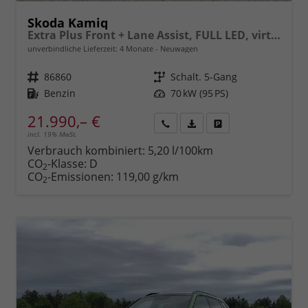
Skoda Kamiq
Extra Plus Front + Lane Assist, FULL LED, virtuelles Cockpit, Climatronic, Parksensoren, Rückfahrkamera, ISOFIX, el. Fensterheber, Tempomat, Sitzhzg. uvm.
unverbindliche Lieferzeit:
4 Monate
Neuwagen
Fahrzeugnr.
86860
Getriebe
Schalt. 5-Gang
Kraftstoff
Benzin
Leistung
70 kW (95 PS)
21.990,– €
incl. 19% MwSt.
Rückruf
PDF-
Fahrzeug
anfordern
Datei,
drucken,
Verbrauch kombiniert:
5,20 l/100km
Fahrzeugexposé
parken
CO
-Klasse:
D
2
drucken
oder
CO
-Emissionen:
119,00 g/km
2
vergleichen