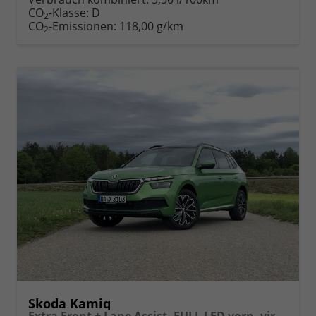
Fahrzeugexposé
parken
CO
-Klasse:
D
2
drucken
oder
CO
-Emissionen:
118,00 g/km
2
vergleichen
Skoda Kamiq