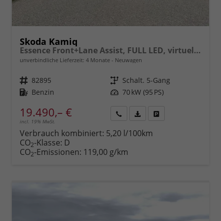
Skoda Kamiq
Essence Front+Lane Assist, FULL LED, virtuelles Cockpit, , Klima, Parksensoren, ISOFIX, el. Fensterheber vorn uvm.
unverbindliche Lieferzeit:
4 Monate
Neuwagen
Fahrzeugnr.
82895
Getriebe
Schalt. 5-Gang
Kraftstoff
Benzin
Leistung
70 kW (95 PS)
19.490,– €
incl. 19% MwSt.
Rückruf
PDF-
Fahrzeug
anfordern
Datei,
drucken,
Verbrauch kombiniert:
5,20 l/100km
Fahrzeugexposé
parken
CO
-Klasse:
D
2
drucken
oder
CO
-Emissionen:
119,00 g/km
2
vergleichen