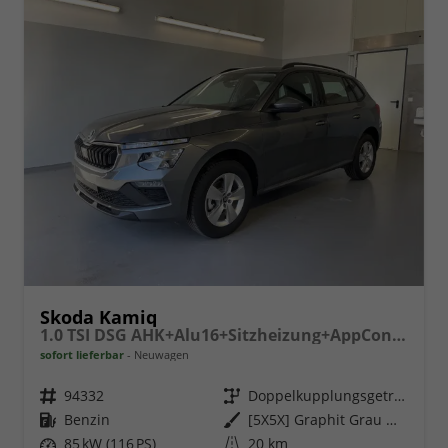
Skoda Kamiq
1.0 TSI DSG AHK+Alu16+Sitzheizung+AppConnect+GV5+LED+Nebel+Klima
sofort lieferbar
Neuwagen
Fahrzeugnr.
94332
Getriebe
Doppelkupplungsgetriebe (DSG)
Kraftstoff
Benzin
Außenfarbe
[5X5X] Graphit Grau Metallic
Leistung
85 kW (116 PS)
Kilometerstand
20 km