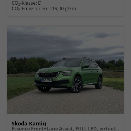
Fahrzeugexposé
parken
CO
-Klasse:
D
2
drucken
oder
CO
-Emissionen:
119,00 g/km
2
vergleichen
Skoda Kamiq
Essence Front+Lane Assist, FULL LED, virtuelles Cockpit, , Klima, Parksensoren, ISOFIX, el. Fensterheber vorn uvm.