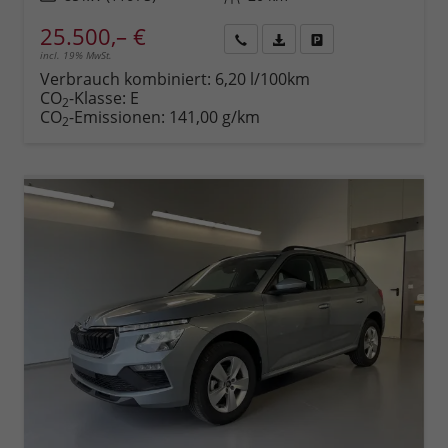
25.500,– €
incl. 19% MwSt.
Rückruf
PDF-
Fahrzeug
anfordern
Datei,
drucken,
Verbrauch kombiniert:
6,20 l/100km
Fahrzeugexposé
parken
CO
-Klasse:
E
2
drucken
oder
CO
-Emissionen:
141,00 g/km
2
vergleichen