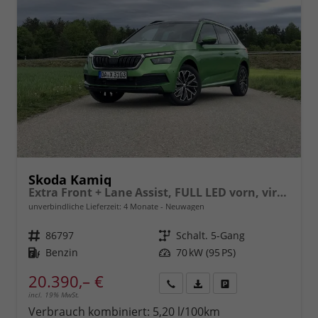
Skoda Kamiq
Extra Front + Lane Assist, FULL LED vorn, virtuelles Cockpit, manuelle Klima, Parksensoren hinten, ISOFIX, el. Fensterheber vorn uvm.
unverbindliche Lieferzeit:
4 Monate
Neuwagen
Fahrzeugnr.
86797
Getriebe
Schalt. 5-Gang
Kraftstoff
Benzin
Leistung
70 kW (95 PS)
20.390,– €
incl. 19% MwSt.
Rückruf
PDF-
Fahrzeug
anfordern
Datei,
drucken,
Verbrauch kombiniert:
5,20 l/100km