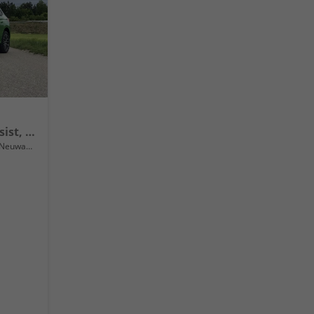
Extra Plus Front + Lane Assist, FULL LED, virtuelles Cockpit, Climatronic, Parksensoren, Rückfahrkamera, ISOFIX, el. Fensterheber, Tempomat, Sitzhzg. uvm.
Neuwagen