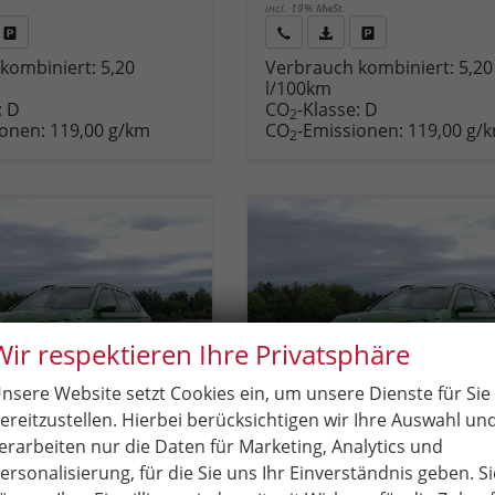
incl. 19% MwSt.
Fahrzeug
Rückruf
PDF-
Fahrzeug
kombiniert:
5,20
Verbrauch kombiniert:
5,20
,
drucken,
anfordern
Datei,
drucken,
l/100km
zeugexposé
parken
Fahrzeugexposé
parken
:
D
CO
-Klasse:
D
ken
oder
drucken
oder
2
ionen:
119,00 g/km
CO
-Emissionen:
119,00 g/
vergleichen
vergleichen
2
Wir respektieren Ihre Privatsphäre
nsere Website setzt Cookies ein, um unsere Dienste für Sie
ereitzustellen. Hierbei berücksichtigen wir Ihre Auswahl un
erarbeiten nur die Daten für Marketing, Analytics und
ersonalisierung, für die Sie uns Ihr Einverständnis geben. Si
amiq
Skoda Kamiq