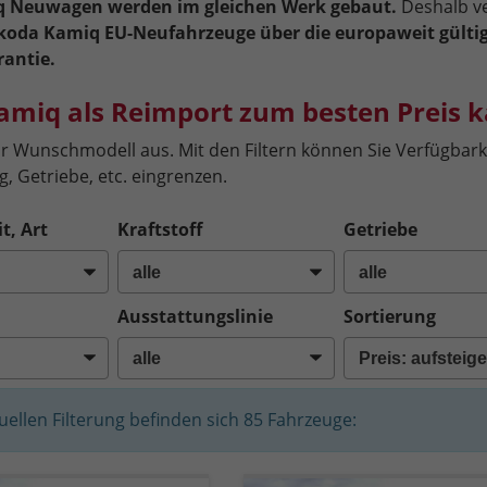
 Neuwagen werden im gleichen Werk gebaut.
Deshalb v
koda Kamiq EU-Neufahrzeuge über die europaweit gülti
rantie.
amiq als Reimport zum besten Preis 
hr Wunschmodell aus. Mit den Filtern können Sie Verfügbarke
, Getriebe, etc. eingrenzen.
t, Art
Kraftstoff
Getriebe
Ausstattungslinie
Sortierung
tuellen Filterung befinden sich
85
Fahrzeuge: