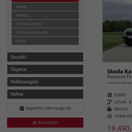
Karoq
Kodiaq
Octavia Combi
Octavia Limousine
Scala
Suzuki
Toyota
Skoda K
Volkswagen
unverbindliche 
Volvo
Fahrzeugnr.
82895
Getriebe
Schalt. 
Geparkte Fahrzeuge (
0
)
Kraftstoff
Benzin
Leistung
70 kW (95
Anmelden
19.490,