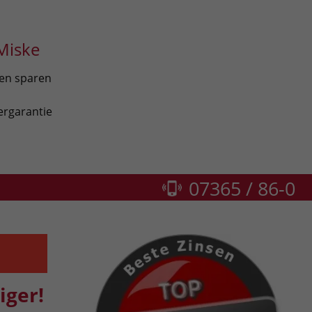
Miske
len sparen
ergarantie
07365 / 86-0
iger!