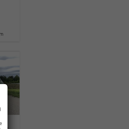
km
d
e