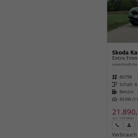
Skoda K
unverbindliche 
Fahrzeugnr.
86798
Getriebe
Schalt. 
Kraftstoff
Benzin
Leistung
85 kW (11
21.890,
incl. 19% MwSt.
Rückruf
PDF-
Verbrauch 
anfordern
Datei