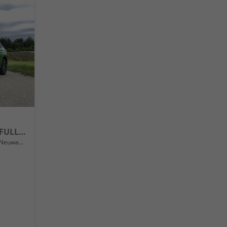
Extra Front + Lane Assist, FULL LED vorn, virtuelles Cockpit, manuelle Klima, Parksensoren hinten, ISOFIX, el. Fensterheber vorn uvm.
Neuwagen