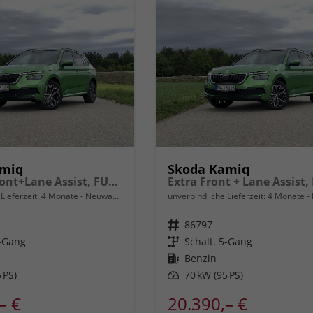
amiq
Skoda Kamiq
Essence Front+Lane Assist, FULL LED, virtuelles Cockpit, , Klima, Parksensoren, ISOFIX, el. Fensterheber vorn uvm.
Lieferzeit:
4 Monate
Neuwagen
unverbindliche Lieferzeit:
4 Monate
Fahrzeugnr.
86797
5-Gang
Getriebe
Schalt. 5-Gang
Kraftstoff
Benzin
 PS)
Leistung
70 kW (95 PS)
– €
20.390,– €