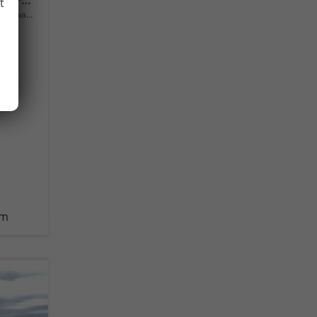
Selection Front+Lane Assist, FULL LED, virtuelles Cockpit, , Climatronic, Parksensoren, ISOFIX, el. Fensterheber, Tempomat, Sitzhzg. uvm.
t
Neuwagen
km