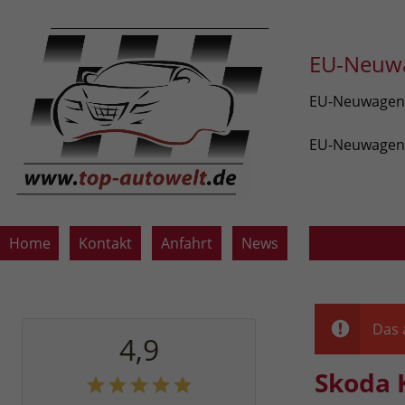
EU-Neuwa
EU-Neuwagen v
EU-Neuwagen z
Home
Kontakt
Anfahrt
News
Das 
4,9
Skoda 