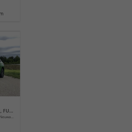
km
Essence Front+Lane Assist, FULL LED, virtuelles Cockpit, , Klima, Parksensoren, ISOFIX, el. Fensterheber vorn uvm.
Neuwagen