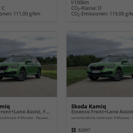
l/100km
zeugexposé
parken
Fahrzeugexposé
parken
:
C
CO
-Klasse:
D
ken
oder
drucken
oder
2
ionen:
111,00 g/km
CO
-Emissionen:
119,00 g/
vergleichen
vergleichen
2
amiq
Skoda Kamiq
Selection Front+Lane Assist, FULL LED, virtuelles Cockpit, , Climatronic, Parksensoren, ISOFIX, el. Fensterheber, Tempomat, Sitzhzg. uvm.
Lieferzeit:
4 Monate
Neuwagen
unverbindliche Lieferzeit:
4 Monate
Fahrzeugnr.
82897