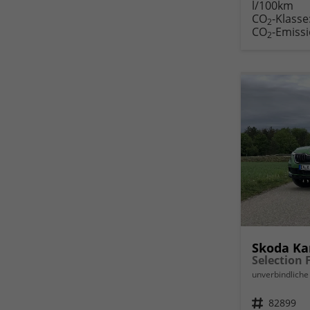
l/100km
Fahr
CO
-Klasse
druc
2
CO
-Emiss
2
Skoda K
unverbindliche 
Fahrzeugnr.
82899