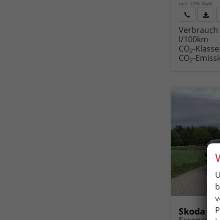
incl. 19% MwSt.
Rückruf
PDF-
Verbrauch 
anfordern
Datei
l/100km
Fahr
CO
-Klasse
druc
2
CO
-Emiss
2
U
b
v
P
Skoda K