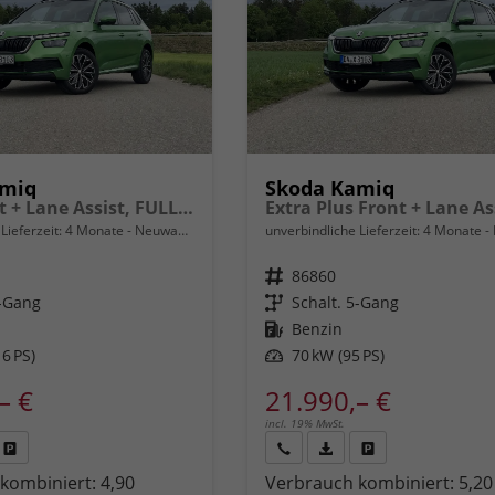
amiq
Skoda Kamiq
Extra Front + Lane Assist, FULL LED vorn, virtuelles Cockpit, manuelle Klima, Parksensoren hinten, ISOFIX, el. Fensterheber vorn uvm.
Lieferzeit:
4 Monate
Neuwagen
unverbindliche Lieferzeit:
4 Monate
Fahrzeugnr.
86860
6-Gang
Getriebe
Schalt. 5-Gang
Kraftstoff
Benzin
6 PS)
Leistung
70 kW (95 PS)
– €
21.990,– €
incl. 19% MwSt.
Fahrzeug
Rückruf
PDF-
Fahrzeug
kombiniert:
4,90
Verbrauch kombiniert:
5,20
,
drucken,
anfordern
Datei,
drucken,