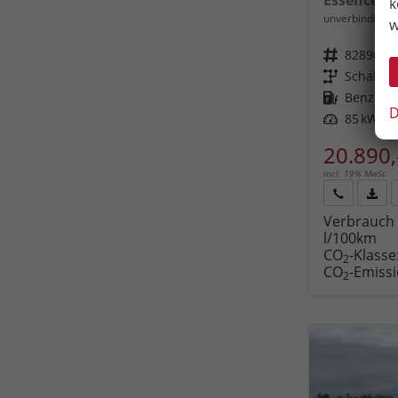
k
unverbindliche 
w
Fahrzeugnr.
82896
Getriebe
Schalt. 
Kraftstoff
Benzin
D
Leistung
85 kW (11
20.890,
incl. 19% MwSt.
Rückruf
PDF-
Verbrauch 
anfordern
Datei
l/100km
Fahr
CO
-Klasse
druc
2
CO
-Emiss
2