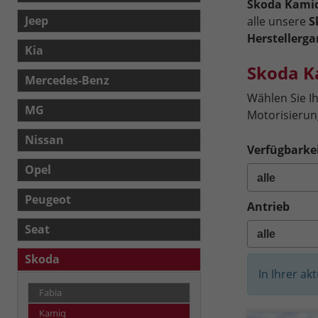
Skoda Kamiq
Jeep
alle unsere
S
Herstellerga
Kia
Skoda K
Mercedes-Benz
Wählen Sie I
MG
Motorisierung
Nissan
Verfügbarkei
Opel
Peugeot
Antrieb
Seat
Skoda
In Ihrer ak
Fabia
Kamiq