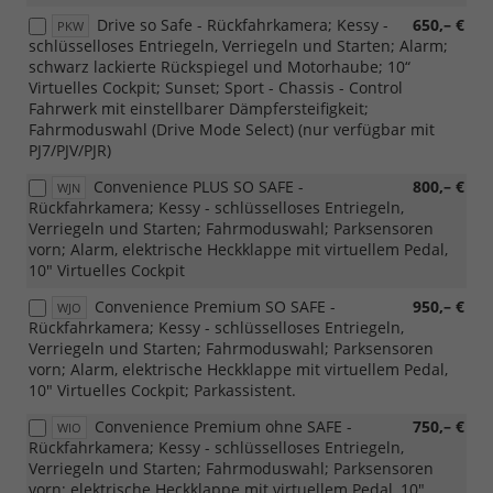
Drive so Safe - Rückfahrkamera; Kessy -
650,– €
PKW
schlüsselloses Entriegeln, Verriegeln und Starten; Alarm;
schwarz lackierte Rückspiegel und Motorhaube; 10“
Virtuelles Cockpit; Sunset; Sport - Chassis - Control
Fahrwerk mit einstellbarer Dämpfersteifigkeit;
Fahrmoduswahl (Drive Mode Select) (nur verfügbar mit
PJ7/PJV/PJR)
Convenience PLUS SO SAFE -
800,– €
WJN
Rückfahrkamera; Kessy - schlüsselloses Entriegeln,
Verriegeln und Starten; Fahrmoduswahl; Parksensoren
vorn; Alarm, elektrische Heckklappe mit virtuellem Pedal,
10" Virtuelles Cockpit
Convenience Premium SO SAFE -
950,– €
WJO
Rückfahrkamera; Kessy - schlüsselloses Entriegeln,
Verriegeln und Starten; Fahrmoduswahl; Parksensoren
vorn; Alarm, elektrische Heckklappe mit virtuellem Pedal,
10" Virtuelles Cockpit; Parkassistent.
Convenience Premium ohne SAFE -
750,– €
WIO
Rückfahrkamera; Kessy - schlüsselloses Entriegeln,
Verriegeln und Starten; Fahrmoduswahl; Parksensoren
vorn; elektrische Heckklappe mit virtuellem Pedal, 10"