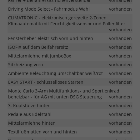
Fahrer + Beifahrersitz höhenverstellbar
vorhanden
Driving Mode Select - Fahrmodus Wahl
vorhanden
CLIMATRONIC - elektronisch geregelte 2-Zonen
Klimaautomatik mit Feuchtigkeitssensor und Pollenfilter
vorhanden
Fensterheber elektrisch vorn und hinten
vorhanden
ISOFIX auf dem Beifahrersitz
vorhanden
Mittelarmlehne mit JumboBox
vorhanden
Sitzheizung vorn
vorhanden
Ambiente Beleuchtung umschaltbar weiß/rot
vorhanden
EASY START - schlüsselloses Starten
vorhanden
Monte Carlo 3-Arm Multifunktions- und Sportlenkrad
beheizbar - für AG mit unten DSG Steuerung
vorhanden
3. Kopfstütze hinten
vorhanden
Pedale aus Edelstahl
vorhanden
Mittelarmlehne hinten
vorhanden
Textilfußmatten vorn und hinten
vorhanden