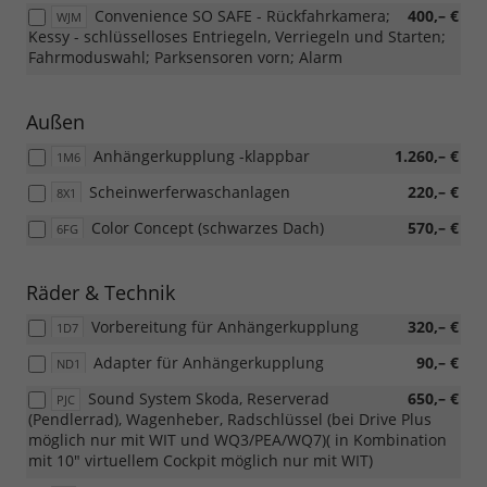
Convenience SO SAFE - Rückfahrkamera;
400,– €
WJM
Kessy - schlüsselloses Entriegeln, Verriegeln und Starten;
Fahrmoduswahl; Parksensoren vorn; Alarm
Außen
Anhängerkupplung -klappbar
1.260,– €
1M6
Scheinwerferwaschanlagen
220,– €
8X1
Color Concept (schwarzes Dach)
570,– €
6FG
Räder & Technik
Vorbereitung für Anhängerkupplung
320,– €
1D7
Adapter für Anhängerkupplung
90,– €
ND1
Sound System Skoda, Reserverad
650,– €
PJC
(Pendlerrad), Wagenheber, Radschlüssel (bei Drive Plus
möglich nur mit WIT und WQ3/PEA/WQ7)( in Kombination
mit 10" virtuellem Cockpit möglich nur mit WIT)