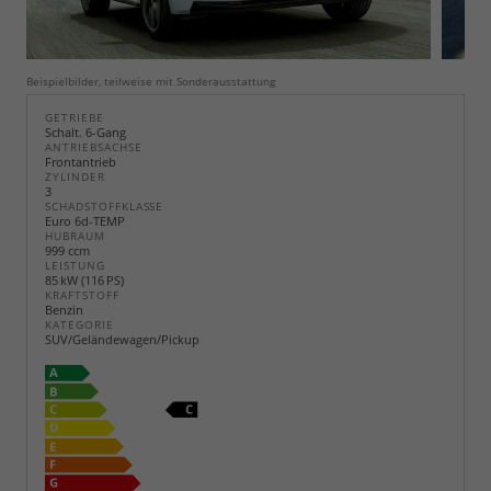
Beispielbilder, teilweise mit Sonderausstattung
GETRIEBE
Schalt. 6-Gang
ANTRIEBSACHSE
Frontantrieb
ZYLINDER
3
SCHADSTOFFKLASSE
Euro 6d-TEMP
HUBRAUM
999 ccm
LEISTUNG
85 kW (116 PS)
KRAFTSTOFF
Benzin
KATEGORIE
SUV/Geländewagen/Pickup