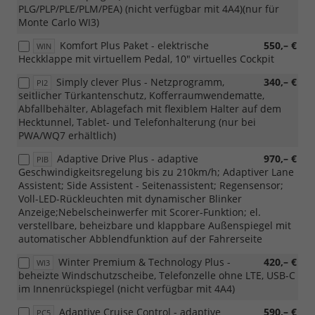
PLG/PLP/PLE/PLM/PEA) (nicht verfügbar mit 4A4)(nur für
Monte Carlo WI3)
Komfort Plus Paket - elektrische
550,– €
WIN
Heckklappe mit virtuellem Pedal, 10" virtuelles Cockpit
Simply clever Plus - Netzprogramm,
340,– €
PI2
seitlicher Türkantenschutz, Kofferraumwendematte,
Abfallbehälter, Ablagefach mit flexiblem Halter auf dem
Hecktunnel, Tablet- und Telefonhalterung (nur bei
PWA/WQ7 erhältlich)
Adaptive Drive Plus - adaptive
970,– €
PIB
Geschwindigkeitsregelung bis zu 210km/h; Adaptiver Lane
Assistent; Side Assistent - Seitenassistent; Regensensor;
Voll-LED-Rückleuchten mit dynamischer Blinker
Anzeige;Nebelscheinwerfer mit Scorer-Funktion; el.
verstellbare, beheizbare und klappbare Außenspiegel mit
automatischer Abblendfunktion auf der Fahrerseite
Winter Premium & Technology Plus -
420,– €
WI3
beheizte Windschutzscheibe, Telefonzelle ohne LTE, USB-C
im Innenrückspiegel (nicht verfügbar mit 4A4)
Adaptive Cruise Control - adaptive
590,– €
PC5