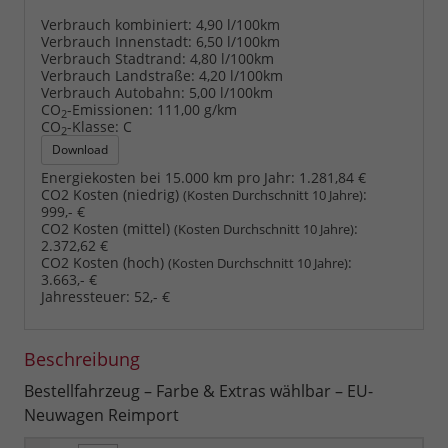
Verbrauch kombiniert:
4,90 l/100km
Verbrauch Innenstadt:
6,50 l/100km
Verbrauch Stadtrand:
4,80 l/100km
Verbrauch Landstraße:
4,20 l/100km
Verbrauch Autobahn:
5,00 l/100km
CO
-Emissionen:
111,00 g/km
2
CO
-Klasse:
C
2
Download
Energiekosten bei 15.000 km pro Jahr:
1.281,84 €
CO2 Kosten (niedrig)
:
(Kosten Durchschnitt 10 Jahre)
999,- €
CO2 Kosten (mittel)
:
(Kosten Durchschnitt 10 Jahre)
2.372,62 €
CO2 Kosten (hoch)
:
(Kosten Durchschnitt 10 Jahre)
3.663,- €
Jahressteuer:
52,- €
Beschreibung
Bestellfahrzeug – Farbe & Extras wählbar – EU-
Neuwagen Reimport