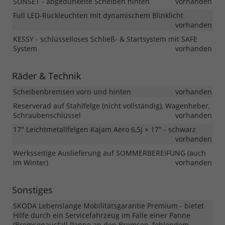
SUNSET - abgedunkelte Scheiben hinten
vorhanden
Full LED-Rückleuchten mit dynamischem Blinklicht
vorhanden
KESSY - schlüsselloses Schließ- & Startsystem mit SAFE
System
vorhanden
Räder & Technik
Scheibenbremsen vorn und hinten
vorhanden
Reserverad auf Stahlfelge (nicht vollständig), Wagenheber,
Schraubenschlüssel
vorhanden
17" Leichtmetallfelgen Kajam Aero 6,5J × 17" - schwarz
vorhanden
Werksseitige Auslieferung auf SOMMERBEREIFUNG (auch
im Winter)
vorhanden
Sonstiges
SKODA Lebenslange Mobilitätsgarantie Premium - bietet
Hilfe durch ein Servicefahrzeug im Falle einer Panne
(Bremsenausfall Panne an den Bremsen, fehlendem