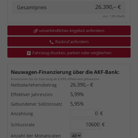
26.390,– €
Gesamtpreis
incl. 19% MwSt.
unverbindliches Angebot anfordern
Rückruf anfordern
Fahrzeug drucken, parken oder vergleichen
Neuwagen-Finanzierung über die AKF-Bank:
Finanzieren Sie Ihr Fahrzeug ab 5,99% effektivem Jahreszins
26.390,– €
Nettodarlehensbetrag
5,99%
Effektiver Jahreszins
5,95%
Gebundener Sollzinssatz
€
Anzahlung
€
Schlussrate
Anzahl der Monatsraten