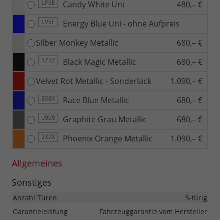
Candy White Uni
480,– €
LF9E
Energy Blue Uni - ohne Aufpreis
LV5F
Silber Monkey Metallic
680,– €
Black Magic Metallic
680,– €
1Z1Z
Velvet Rot Metallic - Sonderlack
1.090,– €
Race Blue Metallic
680,– €
8X8X
Graphite Grau Metallic
680,– €
U9U9
Phoenix Orange Metallic
1.090,– €
2X2X
Allgemeines
Sonstiges
Anzahl Türen
5-türig
Garantieleistung
Fahrzeuggarantie vom Hersteller