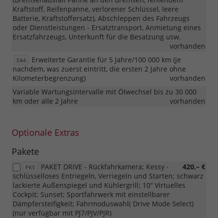
Kraftstoff, Reifenpanne, verlorener Schlüssel, leere
Batterie, Kraftstoffersatz), Abschleppen des Fahrzeugs
oder Dienstleistungen - Ersatztransport, Anmietung eines
Ersatzfahrzeugs, Unterkunft für die Besatzung usw.
vorhanden
Erweiterte Garantie für 5 Jahre/100 000 km (je
EA4
nachdem, was zuerst eintritt, die ersten 2 Jahre ohne
Kilometerbegrenzung)
vorhanden
Variable Wartungsintervalle mit Ölwechsel bis zu 30 000
km oder alle 2 Jahre
vorhanden
Optionale Extras
Pakete
PAKET DRIVE - Rückfahrkamera; Kessy -
420,– €
PKS
schlüsselloses Entriegeln, Verriegeln und Starten; schwarz
lackierte Außenspiegel und Kühlergrill; 10“ Virtuelles
Cockpit; Sunset; Sportfahrwerk mit einstellbarer
Dämpfersteifigkeit; Fahrmoduswahl( Drive Mode Select)
(nur verfügbar mit PJ7/PJV/PJR)