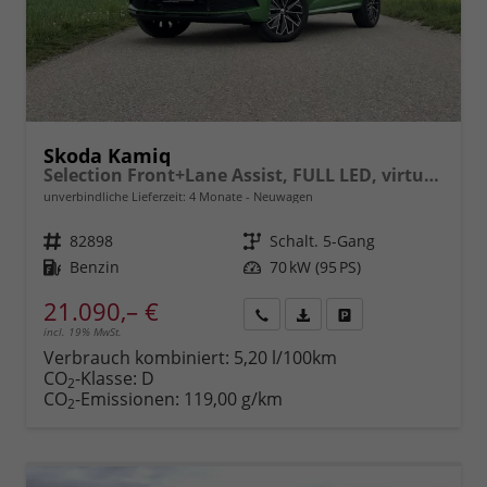
Skoda Kamiq
Selection Front+Lane Assist, FULL LED, virtuelles Cockpit, , Climatronic, Parksensoren, ISOFIX, el. Fensterheber, Tempomat, Sitzhzg. uvm.
unverbindliche Lieferzeit:
4 Monate
Neuwagen
Fahrzeugnr.
82898
Getriebe
Schalt. 5-Gang
Kraftstoff
Benzin
Leistung
70 kW (95 PS)
21.090,– €
incl. 19% MwSt.
Rückruf
PDF-
Fahrzeug
anfordern
Datei,
drucken,
Verbrauch kombiniert:
5,20 l/100km
Fahrzeugexposé
parken
CO
-Klasse:
D
2
drucken
oder
CO
-Emissionen:
119,00 g/km
2
vergleichen