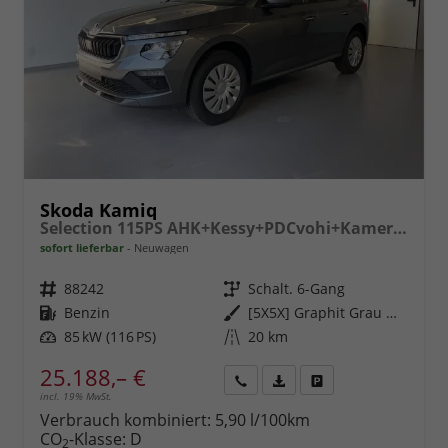
Skoda Kamiq
Selection 115PS AHK+Kessy+PDCvohi+Kamera+Climatronic+AppConnect+Sitzheizung
sofort lieferbar
Neuwagen
Fahrzeugnr.
88242
Getriebe
Schalt. 6-Gang
Kraftstoff
Benzin
Außenfarbe
[5X5X] Graphit Grau Metallic
Leistung
85 kW (116 PS)
Kilometerstand
20 km
25.188,– €
incl. 19% MwSt.
Rückruf
PDF-
Fahrzeug
anfordern
Datei,
drucken,
Verbrauch kombiniert:
5,90 l/100km
Fahrzeugexposé
parken
CO
-Klasse:
D
2