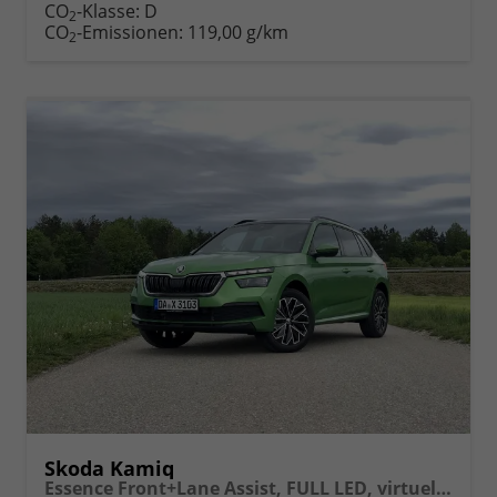
Fahrzeugexposé
parken
CO
-Klasse:
D
2
drucken
oder
CO
-Emissionen:
119,00 g/km
2
vergleichen
Skoda Kamiq
Essence Front+Lane Assist, FULL LED, virtuelles Cockpit, , Klima, Parksensoren, ISOFIX, el. Fensterheber vorn uvm.