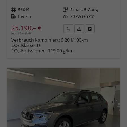
Fahrzeugnr.
56649
Getriebe
Schalt. 5-Gang
Kraftstoff
Benzin
Leistung
70 kW (95 PS)
25.190,– €
incl. 19% MwSt.
Rückruf
PDF-
Fahrzeug
anfordern
Datei,
drucken,
Verbrauch kombiniert:
5,20 l/100km
Fahrzeugexposé
parken
CO
-Klasse:
D
2
drucken
oder
CO
-Emissionen:
119,00 g/km
2
vergleichen