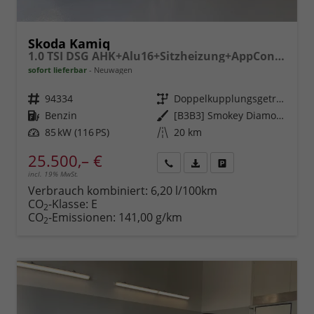
Skoda Kamiq
1.0 TSI DSG AHK+Alu16+Sitzheizung+AppConnect+GV5+LED+Nebel+Klima
sofort lieferbar
Neuwagen
Fahrzeugnr.
94334
Getriebe
Doppelkupplungsgetriebe (DSG)
Kraftstoff
Benzin
Außenfarbe
[B3B3] Smokey Diamond-Silber Metallic
Leistung
85 kW (116 PS)
Kilometerstand
20 km
25.500,– €
incl. 19% MwSt.
Rückruf
PDF-
Fahrzeug
anfordern
Datei,
drucken,
Verbrauch kombiniert:
6,20 l/100km
Fahrzeugexposé
parken
CO
-Klasse:
E
2
drucken
oder
CO
-Emissionen:
141,00 g/km
2
vergleichen