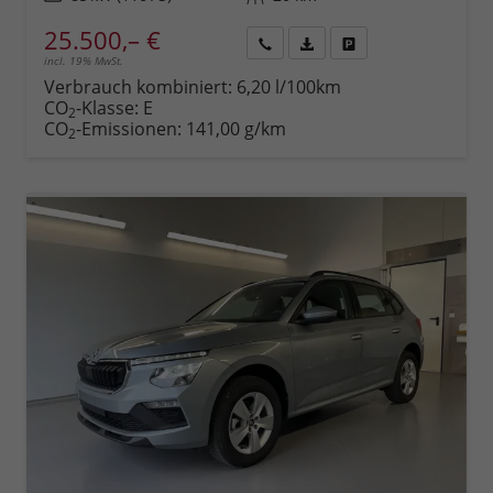
25.500,– €
incl. 19% MwSt.
Rückruf
PDF-
Fahrzeug
anfordern
Datei,
drucken,
Verbrauch kombiniert:
6,20 l/100km
Fahrzeugexposé
parken
CO
-Klasse:
E
2
drucken
oder
CO
-Emissionen:
141,00 g/km
2
vergleichen