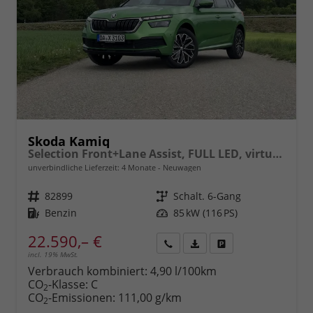
Skoda Kamiq
Selection Front+Lane Assist, FULL LED, virtuelles Cockpit, , Climatronic, Parksensoren, ISOFIX, el. Fensterheber, Tempomat, Sitzhzg. uvm.
unverbindliche Lieferzeit:
4 Monate
Neuwagen
Fahrzeugnr.
82899
Getriebe
Schalt. 6-Gang
Kraftstoff
Benzin
Leistung
85 kW (116 PS)
22.590,– €
incl. 19% MwSt.
Rückruf
PDF-
Fahrzeug
anfordern
Datei,
drucken,
Verbrauch kombiniert:
4,90 l/100km
Fahrzeugexposé
parken
CO
-Klasse:
C
2
drucken
oder
CO
-Emissionen:
111,00 g/km
2
vergleichen