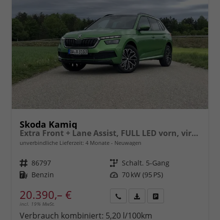
Skoda Kamiq
Extra Front + Lane Assist, FULL LED vorn, virtuelles Cockpit, manuelle Klima, Parksensoren hinten, ISOFIX, el. Fensterheber vorn uvm.
unverbindliche Lieferzeit:
4 Monate
Neuwagen
Fahrzeugnr.
86797
Getriebe
Schalt. 5-Gang
Kraftstoff
Benzin
Leistung
70 kW (95 PS)
20.390,– €
incl. 19% MwSt.
Rückruf
PDF-
Fahrzeug
anfordern
Datei,
drucken,
Verbrauch kombiniert:
5,20 l/100km