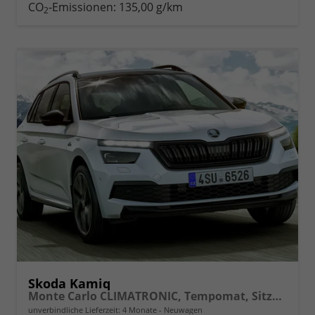
drucken
oder
CO
-Emissionen:
135,00 g/km
2
vergleichen
Skoda Kamiq
Monte Carlo CLIMATRONIC, Tempomat, Sitzhzg., FRONT+LANE+RAIN ASSIST, FULL LED, Bolero, Berganfahrassistent, Rückfahrkamera, KESSY, Panoramadach, Sound System, uvm.
unverbindliche Lieferzeit:
4 Monate
Neuwagen