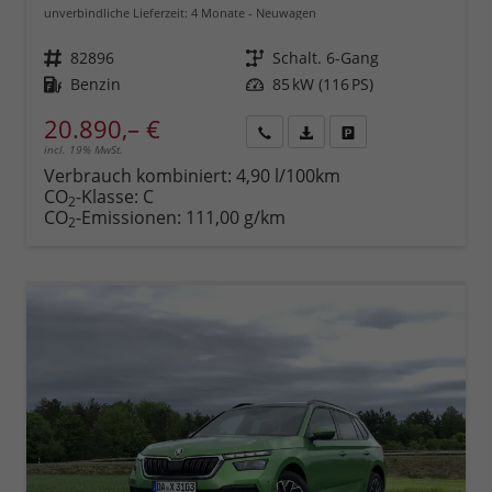
unverbindliche Lieferzeit:
4 Monate
Neuwagen
Fahrzeugnr.
82896
Getriebe
Schalt. 6-Gang
Kraftstoff
Benzin
Leistung
85 kW (116 PS)
20.890,– €
incl. 19% MwSt.
Rückruf
PDF-
Fahrzeug
anfordern
Datei,
drucken,
Verbrauch kombiniert:
4,90 l/100km
Fahrzeugexposé
parken
CO
-Klasse:
C
2
drucken
oder
CO
-Emissionen:
111,00 g/km
2
vergleichen