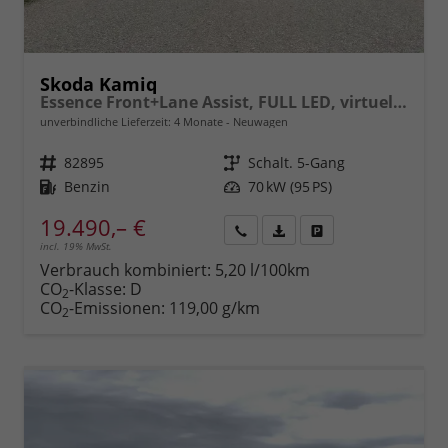
Skoda Kamiq
Essence Front+Lane Assist, FULL LED, virtuelles Cockpit, , Klima, Parksensoren, ISOFIX, el. Fensterheber vorn uvm.
unverbindliche Lieferzeit:
4 Monate
Neuwagen
Fahrzeugnr.
82895
Getriebe
Schalt. 5-Gang
Kraftstoff
Benzin
Leistung
70 kW (95 PS)
19.490,– €
incl. 19% MwSt.
Rückruf
PDF-
Fahrzeug
anfordern
Datei,
drucken,
Verbrauch kombiniert:
5,20 l/100km
Fahrzeugexposé
parken
CO
-Klasse:
D
2
drucken
oder
CO
-Emissionen:
119,00 g/km
2
vergleichen