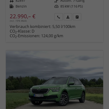
Fahrzeugnr.
82897
Getriebe
Autom. 7-Gang
Kraftstoff
Benzin
Leistung
85 kW (116 PS)
22.990,– €
incl. 19% MwSt.
Rückruf
PDF-
Fahrzeug
anfordern
Datei,
drucken,
Verbrauch kombiniert:
5,50 l/100km
Fahrzeugexposé
parken
CO
-Klasse:
D
2
drucken
oder
CO
-Emissionen:
124,00 g/km
2
vergleichen