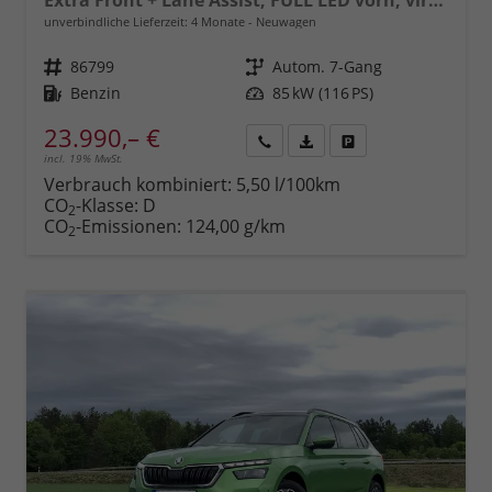
Extra Front + Lane Assist, FULL LED vorn, virtuelles Cockpit, manuelle Klima, Parksensoren hinten, ISOFIX, el. Fensterheber vorn uvm.
unverbindliche Lieferzeit:
4 Monate
Neuwagen
Fahrzeugnr.
86799
Getriebe
Autom. 7-Gang
Kraftstoff
Benzin
Leistung
85 kW (116 PS)
23.990,– €
incl. 19% MwSt.
Rückruf
PDF-
Fahrzeug
anfordern
Datei,
drucken,
Verbrauch kombiniert:
5,50 l/100km
Fahrzeugexposé
parken
CO
-Klasse:
D
2
drucken
oder
CO
-Emissionen:
124,00 g/km
2
vergleichen