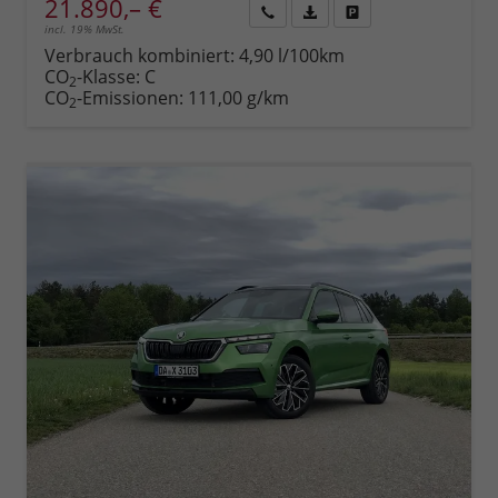
21.890,– €
incl. 19% MwSt.
Rückruf
PDF-
Fahrzeug
anfordern
Datei,
drucken,
Verbrauch kombiniert:
4,90 l/100km
Fahrzeugexposé
parken
CO
-Klasse:
C
2
drucken
oder
CO
-Emissionen:
111,00 g/km
2
vergleichen