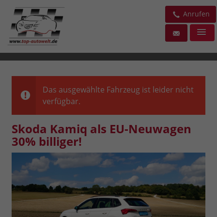
Anrufen
Das ausgewählte Fahrzeug ist leider nicht
verfügbar.
Skoda Kamiq als EU-Neuwagen
30% billiger!