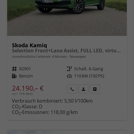
Skoda Kamiq
Selection Front+Lane Assist, FULL LED, virtuelles Cockpit, , Climatronic, Parksensoren, ISOFIX, el. Fensterheber, Tempomat, Sitzhzg. uvm.
unverbindliche Lieferzeit:
4 Monate
Neuwagen
Fahrzeugnr.
82901
Getriebe
Schalt. 6-Gang
Kraftstoff
Benzin
Leistung
110 kW (150 PS)
24.190,– €
incl. 19% MwSt.
Rückruf
PDF-
Fahrzeug
anfordern
Datei,
drucken,
Verbrauch kombiniert:
5,50 l/100km
Fahrzeugexposé
parken
CO
-Klasse:
D
2
drucken
oder
CO
-Emissionen:
118,00 g/km
2
vergleichen