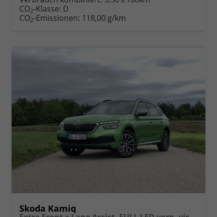
Fahrzeugexposé
parken
CO
-Klasse:
D
2
drucken
oder
CO
-Emissionen:
118,00 g/km
2
vergleichen
Skoda Kamiq