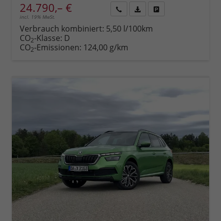
24.790,– €
incl. 19% MwSt.
Rückruf
PDF-
Fahrzeug
anfordern
Datei,
drucken,
Verbrauch kombiniert:
5,50 l/100km
Fahrzeugexposé
parken
CO
-Klasse:
D
2
drucken
oder
CO
-Emissionen:
124,00 g/km
2
vergleichen