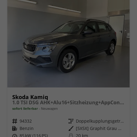
Skoda Kamiq
1.0 TSI DSG AHK+Alu16+Sitzheizung+AppConnect+GV5+LED+Nebel+Klima
sofort lieferbar
Neuwagen
Fahrzeugnr.
94332
Getriebe
Doppelkupplungsgetriebe (DSG)
Kraftstoff
Benzin
Außenfarbe
[5X5X] Graphit Grau Metallic
Leistung
85 kW (116 PS)
Kilometerstand
20 km