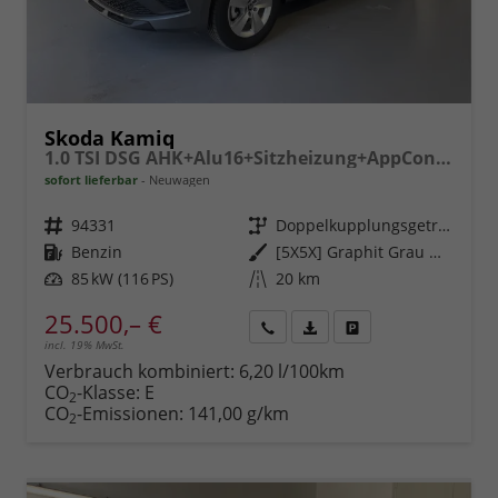
Skoda Kamiq
1.0 TSI DSG AHK+Alu16+Sitzheizung+AppConnect+GV5+LED+Nebel+Klima
sofort lieferbar
Neuwagen
Fahrzeugnr.
94331
Getriebe
Doppelkupplungsgetriebe (DSG)
Kraftstoff
Benzin
Außenfarbe
[5X5X] Graphit Grau Metallic
Leistung
85 kW (116 PS)
Kilometerstand
20 km
25.500,– €
incl. 19% MwSt.
Rückruf
PDF-
Fahrzeug
anfordern
Datei,
drucken,
Verbrauch kombiniert:
6,20 l/100km
Fahrzeugexposé
parken
CO
-Klasse:
E
2
drucken
oder
CO
-Emissionen:
141,00 g/km
2
vergleichen