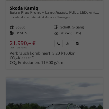
Skoda Kamiq
Extra Plus Front + Lane Assist, FULL LED, virtuelles Cockpit, Climatronic, Parksensoren, Rückfahrkamera, ISOFIX, el. Fensterheber, Tempomat, Sitzhzg. uvm.
unverbindliche Lieferzeit:
4 Monate
Neuwagen
Fahrzeugnr.
86860
Getriebe
Schalt. 5-Gang
Kraftstoff
Benzin
Leistung
70 kW (95 PS)
21.990,– €
incl. 19% MwSt.
Rückruf
PDF-
Fahrzeug
anfordern
Datei,
drucken,
Verbrauch kombiniert:
5,20 l/100km
Fahrzeugexposé
parken
CO
-Klasse:
D
2
drucken
oder
CO
-Emissionen:
119,00 g/km
2
vergleichen