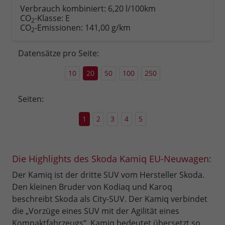
anfordern
Datei,
drucken,
Verbrauch kombiniert:
6,20 l/100km
Fahrzeugexposé
parken
CO
-Klasse:
E
2
drucken
oder
CO
-Emissionen:
141,00 g/km
2
vergleichen
Datensätze pro Seite:
10
20
50
100
250
Seiten:
1
2
3
4
5
Die Highlights des Skoda Kamiq EU-Neuwagen:
Der Kamiq ist der dritte SUV vom Hersteller Skoda.
Den kleinen Bruder von Kodiaq und Karoq
beschreibt Skoda als City-SUV. Der Kamiq verbindet
die „Vorzüge eines SUV mit der Agilität eines
Kompaktfahrzeugs“. Kamiq bedeutet übersetzt so