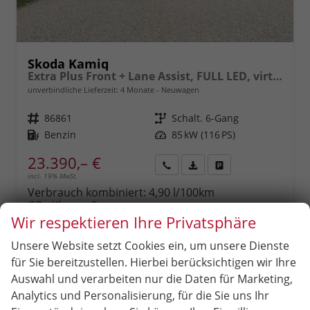
Skoda Kamiq
Extra Plus Front + Lane Assist, FULL LED, virtuelles Cockpit, Climatronic, Parksensoren, Rückfahrkamera, ISOFIX, el. Fensterheber, Tempomat, Sitzhzg. uvm.
unverbindliche Lieferzeit:
4 Monate
Neuwagen
Fahrzeugnr.
86861
Getriebe
Schalt. 6-Gang
Kraftstoff
Benzin
Leistung
85 kW (116 PS)
23.390,– €
incl. 19% MwSt.
Rückruf
PDF-
Fahrzeug
anfordern
Datei,
drucken,
Verbrauch kombiniert:
4,90 l/100km
Fahrzeugexposé
parken
CO
-Klasse:
C
2
drucken
oder
CO
-Emissionen:
111,00 g/km
Wir respektieren Ihre Privatsphäre
2
vergleichen
Unsere Website setzt Cookies ein, um unsere Dienste
für Sie bereitzustellen. Hierbei berücksichtigen wir Ihre
Auswahl und verarbeiten nur die Daten für Marketing,
Analytics und Personalisierung, für die Sie uns Ihr