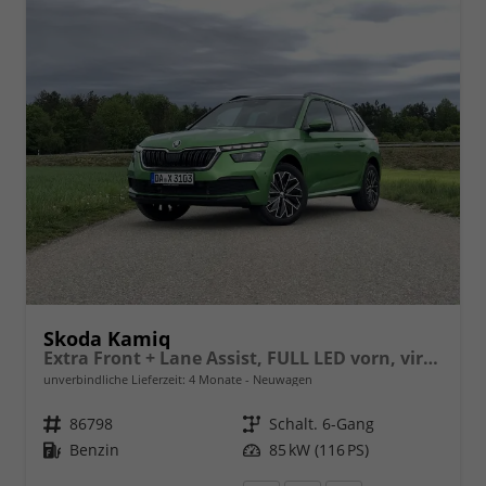
Skoda Kamiq
Extra Front + Lane Assist, FULL LED vorn, virtuelles Cockpit, manuelle Klima, Parksensoren hinten, ISOFIX, el. Fensterheber vorn uvm.
unverbindliche Lieferzeit:
4 Monate
Neuwagen
Fahrzeugnr.
86798
Getriebe
Schalt. 6-Gang
Kraftstoff
Benzin
Leistung
85 kW (116 PS)