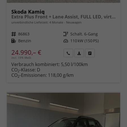
Skoda Kamiq
Extra Plus Front + Lane Assist, FULL LED, virtuelles Cockpit, Climatronic, Parksensoren, Rückfahrkamera, ISOFIX, el. Fensterheber, Tempomat, Sitzhzg. uvm.
unverbindliche Lieferzeit:
4 Monate
Neuwagen
Fahrzeugnr.
86863
Getriebe
Schalt. 6-Gang
Kraftstoff
Benzin
Leistung
110 kW (150 PS)
24.990,– €
incl. 19% MwSt.
Rückruf
PDF-
Fahrzeug
anfordern
Datei,
drucken,
Verbrauch kombiniert:
5,50 l/100km
Fahrzeugexposé
parken
CO
-Klasse:
D
2
drucken
oder
CO
-Emissionen:
118,00 g/km
2
vergleichen