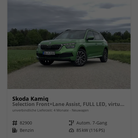
Skoda Kamiq
Selection Front+Lane Assist, FULL LED, virtuelles Cockpit, , Climatronic, Parksensoren, ISOFIX, el. Fensterheber, Tempomat, Sitzhzg. uvm.
unverbindliche Lieferzeit:
4 Monate
Neuwagen
Fahrzeugnr.
82900
Getriebe
Autom. 7-Gang
Kraftstoff
Benzin
Leistung
85 kW (116 PS)