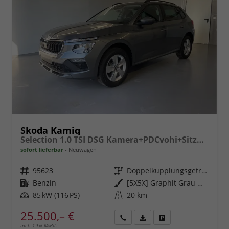
Skoda Kamiq
Selection 1.0 TSI DSG Kamera+PDCvohi+Sitzheizung+AppConnect+Sunset+Alu16
sofort lieferbar
Neuwagen
Fahrzeugnr.
95623
Getriebe
Doppelkupplungsgetriebe (DSG)
Kraftstoff
Benzin
Außenfarbe
[5X5X] Graphit Grau Metallic
Leistung
85 kW (116 PS)
Kilometerstand
20 km
25.500,– €
incl. 19% MwSt.
Rückruf
PDF-
Fahrzeug