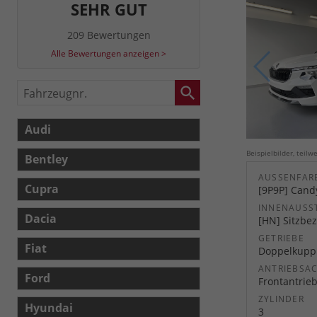
SEHR GUT
209 Bewertungen
Alle Bewertungen anzeigen >
Fahrzeugnr.
Audi
Beispielbilder, teil
Bentley
AUSSENFARB
Cupra
[9P9P] Cand
INNENAUSS
Dacia
[HN] Sitzbez
GETRIEBE
Fiat
Doppelkuppl
ANTRIEBSA
Ford
Frontantrie
ZYLINDER
Hyundai
3