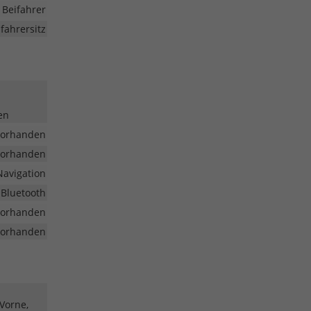
 Beifahrer
fahrersitz
en
vorhanden
vorhanden
Navigation
 Bluetooth
vorhanden
vorhanden
 Vorne,