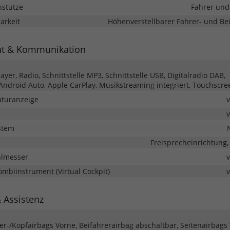
nstütze
Fahrer und
barkeit
Höhenverstellbarer Fahrer- und Bei
nt & Kommunikation
yer, Radio, Schnittstelle MP3, Schnittstelle USB, Digitalradio DAB,
 Android Auto, Apple CarPlay, Musikstreaming integriert, Touchscre
turanzeige
stem
Freisprecheinrichtung,
hlmesser
Kombiinstrument (Virtual Cockpit)
& Assistenz
ter-/Kopfairbags Vorne, Beifahrerairbag abschaltbar, Seitenairbags