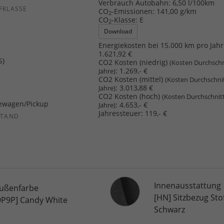
Verbrauch Autobahn:
6,50 l/100km
FKLASSE
CO
-Emissionen:
141,00 g/km
2
CO
-Klasse:
E
2
Download
Energiekosten bei 15.000 km pro Jahr
1.621,92 €
S)
CO2 Kosten (niedrig)
(Kosten Durchschn
:
1.269,- €
Jahre)
CO2 Kosten (mittel)
(Kosten Durchschni
:
3.013,88 €
Jahre)
CO2 Kosten (hoch)
(Kosten Durchschnit
ewagen/Pickup
:
4.653,- €
Jahre)
Jahressteuer:
119,- €
STAND
Innenausstattung
Innenausstattung
ußenfarbe
[HN] Sitzbezug Stof
9P9P] Candy White
Schwarz