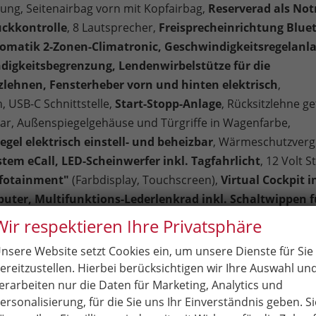
rung, Seitenairbag vorn mit Kopfairbag,
Reserverad als Not
uckkontrolle
, 8 Lautsprecher,
Freisprecheinrichtung Blue
omatik 2-Zonen-Climatronic, Geschwindigkeitsregelanlag
digkeitsbegrenzung, Lendenwirbelstütze für die
zlehnen, Fensterheber vorn und hinten elektrisch
,
h,
USB-C Schnittstelle,
Start-Stopp-Anlage
, Rücksitzlehne get
r, Außenspiegelgehäuse und Türgriffe in Wagenfarbe,
gel elektrisch einstell- und beheizbar
, Wärmeschutzverg
tem eCall, LED-Scheinwerfer inkl. Tagfahrlicht
, 12 Volt 
nfotainment"
(Farbdisplay, Touchscreen),
Virtual Cockpit i
uter, Multifunktions-Lederlenkrad inkl. Schaltwippen 
erre, Servolenkung, Innenraumfilter, Laderaumabdeckung,
Wir respektieren Ihre Privatsphäre
messer,
Verkehrszeichenerkennung
, Isofix Beifahrersitz, 
nsere Website setzt Cookies ein, um unsere Dienste für Sie
tsgurte, Vordersitze höhenverstellbar,
Dachreling in Schwa
ereitzustellen. Hierbei berücksichtigen wir Ihre Auswahl un
itsinnenspiegel automatisch abblendend, Spurhalteassi
erarbeiten nur die Daten für Marketing, Analytics und
sist", Ablenkungserkennung, Müdigkeitserkennung, Digi
ersonalisierung, für die Sie uns Ihr Einverständnis geben. Si
fang, Berganfahrassistent, Fußgängererkennung,