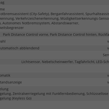
bag
eme
tbremsassistent (City-Safety), Berganfahrassistent, Spurhalteassis
kennung, Verkehrzeichenerkennung, Müdigkeitserkennungs-Senso
m, Autonomes Notbremssystem, Abstandswarner,
keitsbegrenzer
Park Distance Control vorne, Park Distance Control hinten, Rück
wahl
automatisch abblendend
Ser
Lichtsensor, Nebelscheinwerfer, Tagfahrlicht, LED-Sc
omatik
tandsanzeige
elung
egelung, Zentralverriegelung mit Funkfernbedienung, Schlüssellose
egelung (Keyless Go)