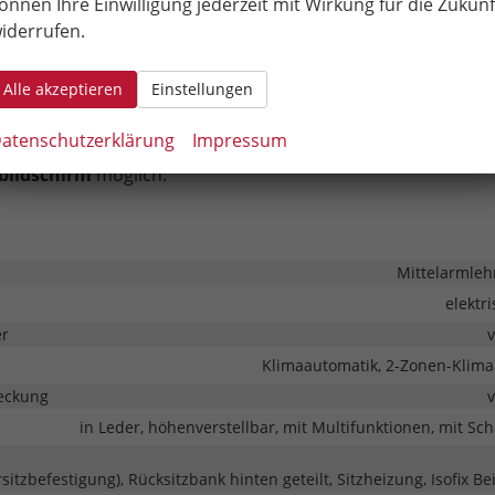
önnen Ihre Einwilligung jederzeit mit Wirkung für die Zukunf
rerkennung
,
Wireless App-Connect
(
Navigation
bequem 
iderrufen.
e-Apps wie Google Maps oder Apple Karten möglich)
eug verfügt über kein fest verbautes Navigationssystem. D
Alle akzeptieren
Einstellungen
Play / Android Auto
ist jedoch eine
Navigation
über komp
atenschutzerklärung
Impressum
e-Apps (z.B. Google Maps oder Apple Karten) über den
bildschirm
möglich.
Mittelarmleh
elektr
er
Klimaautomatik, 2-Zonen-Klima
eckung
in Leder, höhenverstellbar, mit Multifunktionen, mit Sc
rsitzbefestigung), Rücksitzbank hinten geteilt, Sitzheizung, Isofix Be