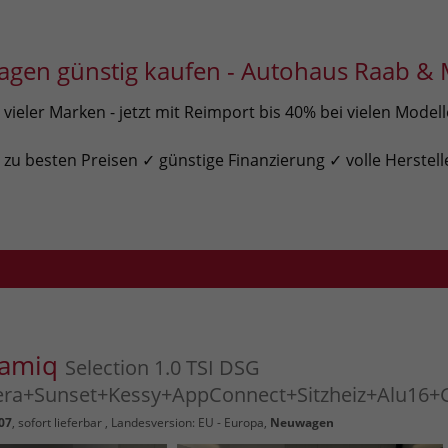
gen günstig kaufen - Autohaus Raab & 
ieler Marken - jetzt mit Reimport bis 40% bei vielen Model
u besten Preisen ✓ günstige Finanzierung ✓ volle Herstell
Kamiq
Selection 1.0 TSI DSG
a+Sunset+Kessy+AppConnect+Sitzheiz+Alu16+
07
,
sofort lieferbar
, Landesversion: EU - Europa,
Neuwagen