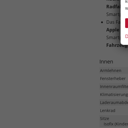
k
Radfahre
w
Smartphon
Das Fahrz
Apple Car
D
Smartphon
Fahrzeug
Innen
Armlehnen
Fensterheber
Innenraumfilt
Klimatisierung
Laderaumabd
Lenkrad
Sitze
Isofix (Kinde