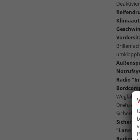
Deaktivie
Reifendr
Klimaaut
Geschwin
Vordersit
Brillenfac
umklappba
Außenspie
Notrufsys
Radio "I
Bordcomp
Wegfahrsp
Drehzahl
U
Sicherhei
b
Sicherhe
v
"Lane As
P
Radioemp