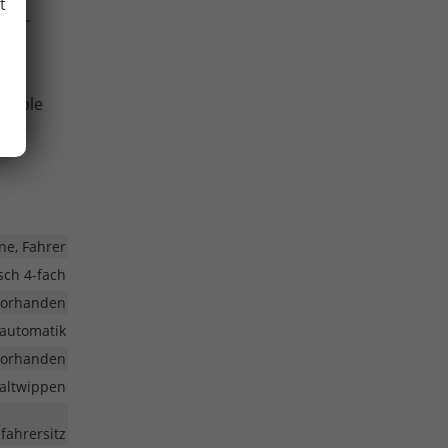
t
über
urch
atible
ne, Fahrer
isch 4-fach
vorhanden
automatik
vorhanden
haltwippen
ifahrersitz