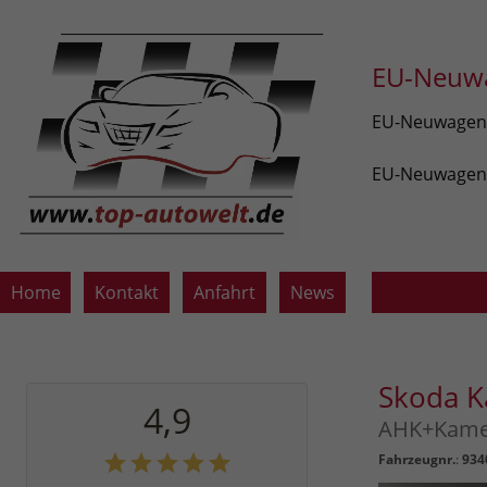
EU-Neuwa
EU-Neuwagen v
EU-Neuwagen z
Home
Kontakt
Anfahrt
News
Skoda 
4,9
AHK+Kamer
Fahrzeugnr.
:
934