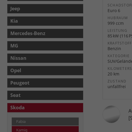
SCHADSTOF
Jeep
Euro 6
HUBRAUM
Kia
999 ccm
LEISTUNG
Mercedes-Benz
85 kW (116 P
KRAFTSTOFF
MG
Benzin
KATEGORIE
Nissan
SUV/Geländ
KILOMETER
Opel
20 km
ZUSTAND
Peugeot
unfallfrei
Seat
Skoda
A
[
Fabia
Kamiq