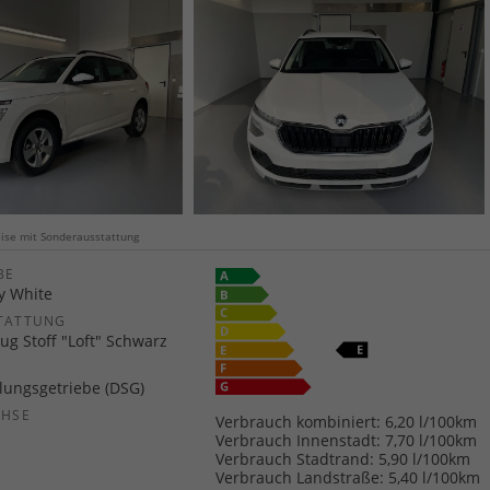
weise mit Sonderausstattung
E
y White
TATTUNG
ug Stoff "Loft" Schwarz
ungsgetriebe (DSG)
CHSE
Verbrauch kombiniert:
6,20 l/100km
b
Verbrauch Innenstadt:
7,70 l/100km
Verbrauch Stadtrand:
5,90 l/100km
Verbrauch Landstraße:
5,40 l/100km