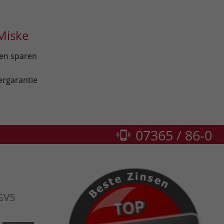
Miske
len sparen
ergarantie
07365 / 86-0
GV5