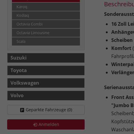
Beschreib
Karoq
Sonderausst
Kodiaq
16 Zoll L
Octavia Combi
Anhängev
Octavia Limousine
Scheiben 
Scala
Komfort
(
Fahrprofi
Suzuki
Winterpa
Toyota
Verlänger
Volkswagen
Serienausst
Volvo
Front Ass
"Jumbo B
Geparkte Fahrzeuge (
0
)
Scheibenb
Kopfstütz
Anmelden
Waschanl