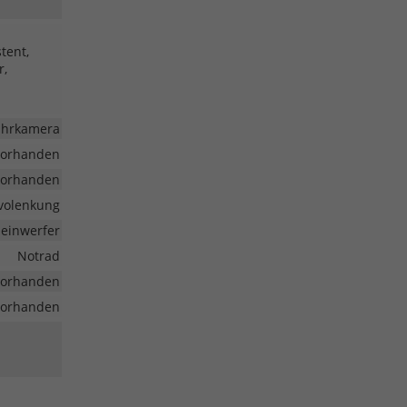
tent,
r,
fahrkamera
vorhanden
vorhanden
volenkung
heinwerfer
Notrad
vorhanden
vorhanden