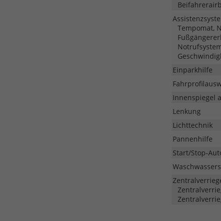
Beifahrerair
Assistenzsyst
Tempomat, No
Fußgängerer
Notrufsyste
Geschwindig
Einparkhilfe
Fahrprofilaus
Innenspiegel 
Lenkung
Lichttechnik
Pannenhilfe
Start/Stop-Aut
Waschwassers
Zentralverrieg
Zentralverri
Zentralverri