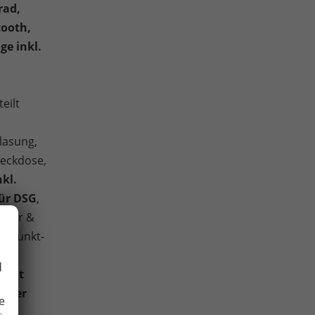
rad,
tooth,
e inkl.
eilt
lasung,
Steckdose,
nkl.
für DSG
,
 Uhr &
Dreipunkt-
rz,
d
stent
taler
e