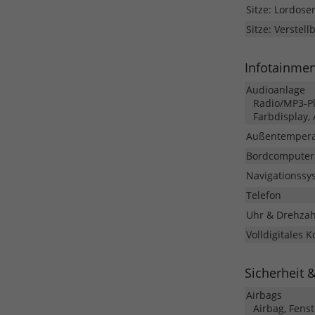
Sitze: Lordose
Sitze: Verstell
Infotainme
Audioanlage
Radio/MP3-Pla
Farbdisplay,
Außentempera
Bordcomputer
Navigationssy
Telefon
Uhr & Drehza
Volldigitales 
Sicherheit 
Airbags
Airbag, Fens