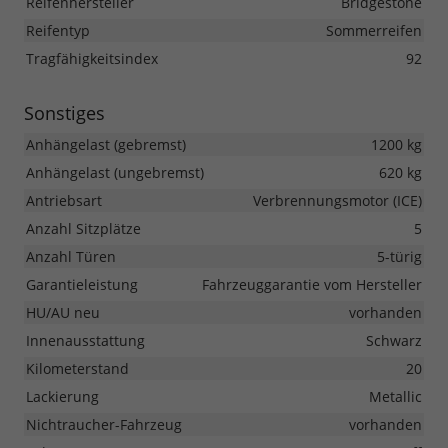
Reifenhersteller
Bridgestone
Reifentyp
Sommerreifen
Tragfähigkeitsindex
92
Sonstiges
Anhängelast (gebremst)
1200 kg
Anhängelast (ungebremst)
620 kg
Antriebsart
Verbrennungsmotor (ICE)
Anzahl Sitzplätze
5
Anzahl Türen
5-türig
Garantieleistung
Fahrzeuggarantie vom Hersteller
HU/AU neu
vorhanden
Innenausstattung
Schwarz
Kilometerstand
20
Lackierung
Metallic
Nichtraucher-Fahrzeug
vorhanden