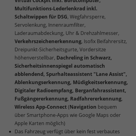
Virtual Cockpit inkl. Bordcomputer,
Multifunktions-Lederlenkrad inkl.
Schaltwippen für DSG
, Wegfahrsperre,
Servolenkung, Innenraumfilter,
Laderaumabdeckung, Uhr & Drehzahlmesser,
Verkehrszeichenerkennung
, Isofix Beifahrersitz,
Dreipunkt-Sicherheitsgurte, Vordersitze
höhenverstellbar,
Dachreling in Schwarz,
Sicherheitsinnenspiegel automatisch
abblendend, Spurhalteassistent "Lane Assist",
Ablenkungserkennung, Müdigkeitserkennung,
Digitaler Radioempfang, Berganfahrassistent,
Fußgängererkennung, Radfahrererkennung
,
Wireless App-Connect
(
Navigation
bequem
über Smartphone-Apps wie Google Maps oder
Apple Karten möglich)
Das Fahrzeug verfügt über kein fest verbautes