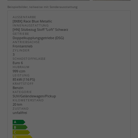
Beispielbilder, teilweise mit Sonderausstattung
AUSSENFARBE
[8X8X] Race Blue Metallic
INNENAUSSTATTUNG
[HN] Sitzbezug Stoff "Loft" Schwarz
GETRIEBE
Doppelkupplungsgetriebe (DSG)
ANTRIEBSACHSE
Frontantrieb
ZYLINDER
3
SCHADSTOFFKLASSE
Euro 6
HUBRAUM
999 ccm
LEISTUNG
85 kW (116 PS)
KRAFTSTOFF
Benzin
KATEGORIE
SUV/Geländewagen/Pickup
KILOMETERSTAND
20 km
ZUSTAND
unfallfrei