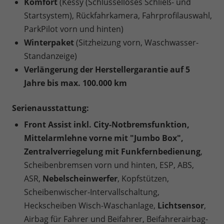
Komfort
(Kessy (Schlüsselloses Schließ- und
Startsystem), Rückfahrkamera, Fahrprofilauswahl,
ParkPilot vorn und hinten)
Winterpaket
(Sitzheizung vorn, Waschwasser-
Standanzeige)
Verlängerung der Herstellergarantie auf 5
Jahre bis max. 100.000 km
Serienausstattung:
Front Assist inkl. City-Notbremsfunktion,
Mittelarmlehne vorne mit "Jumbo Box",
Zentralverriegelung mit Funkfernbedienung
,
Scheibenbremsen vorn und hinten, ESP, ABS,
ASR,
Nebelscheinwerfer
, Kopfstützen,
Scheibenwischer-Intervallschaltung,
Heckscheiben Wisch-Waschanlage,
Lichtsensor
,
Airbag für Fahrer und Beifahrer, Beifahrerairbag-