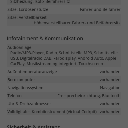
Sitzheizung, Isofix Beifahrersitz
Sitze: Lordosenstütze
Fahrer und Beifahrer
Sitze: Verstellbarkeit
Höhenverstellbarer Fahrer- und Beifahrersitz
Infotainment & Kommunikation
Audioanlage
Radio/MP3-Player, Radio, Schnittstelle MP3, Schnittstelle
USB, Digitalradio DAB, Farbdisplay, Android Auto, Apple
CarPlay, Musikstreaming integriert, Touchscreen
Außentemperaturanzeige
vorhanden
Bordcomputer
vorhanden
Navigationssystem
Navigation
Telefon
Freisprecheinrichtung, Bluetooth
Uhr & Drehzahlmesser
vorhanden
Volldigitales Kombiinstrument (Virtual Cockpit)
vorhanden
Sicherheit & Assistenz