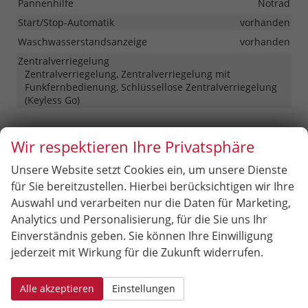
Pannenhilfe
Notrad
Start/Stop-Automatik
vorhanden
Waschwasserstandsanzeige
vorhanden
Zentralverriegelung
Zentralverriegelung, Zentralverriegelung mit
Funkfernbedienung, Schlüssellose Zentralverriegelung
(Keyless Go)
Außen
Wir respektieren Ihre Privatsphäre
Anhängerkupplung
Schwenkbar
Unsere Website setzt Cookies ein, um unsere Dienste
Außenspiegel
für Sie bereitzustellen. Hierbei berücksichtigen wir Ihre
Außenspiegel beheizbar, Außenspiegel elektrisch
Auswahl und verarbeiten nur die Daten für Marketing,
verstellbar
Analytics und Personalisierung, für die Sie uns Ihr
Dachreling
vorhanden, in Schwarz
Einverständnis geben. Sie können Ihre Einwilligung
Herstellerpaket
Winter-Paket
jederzeit mit Wirkung für die Zukunft widerrufen.
Hintertür (Art)
Heckklappe
Scheiben, Verglasung
Alle akzeptieren
Einstellungen
Getönte Scheiben, Privacy Glass (Heckscheibe und
hintere Seitenscheiben abgedunkelt), Wärmeschutzglas