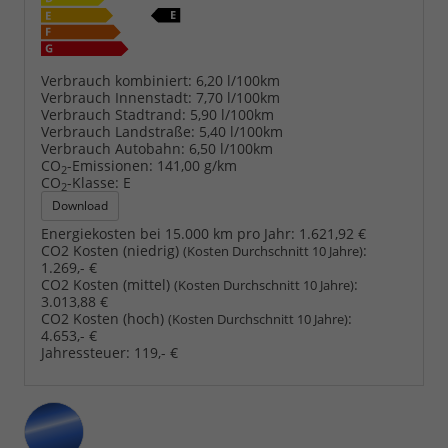
Verbrauch kombiniert:
6,20 l/100km
Verbrauch Innenstadt:
7,70 l/100km
Verbrauch Stadtrand:
5,90 l/100km
Verbrauch Landstraße:
5,40 l/100km
Verbrauch Autobahn:
6,50 l/100km
CO
-Emissionen:
141,00 g/km
2
CO
-Klasse:
E
2
Download
Energiekosten bei 15.000 km pro Jahr:
1.621,92 €
CO2 Kosten (niedrig)
:
(Kosten Durchschnitt 10 Jahre)
1.269,- €
CO2 Kosten (mittel)
:
(Kosten Durchschnitt 10 Jahre)
3.013,88 €
CO2 Kosten (hoch)
:
(Kosten Durchschnitt 10 Jahre)
4.653,- €
Jahressteuer:
119,- €