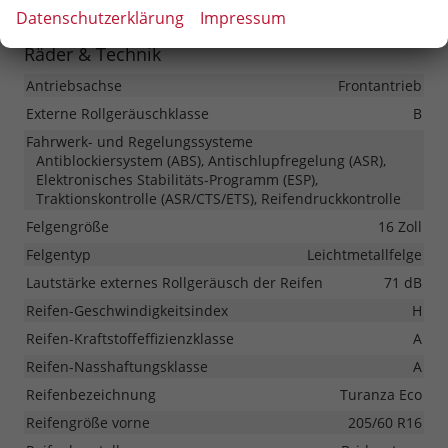
Datenschutzerklärung
Impressum
Räder & Technik
Antriebsachse
Frontantrieb
Externe Rollgeräuschklasse
B
Fahrwerk- und Regelungssysteme
Antiblockiersystem (ABS), Antischlupfregelung (ASR),
Elektronisches Stabilitäts-Programm (ESP),
Traktionskontrolle (ASR/CTS/ETS), Reifendruckkontrolle
Felgengröße
16 Zoll
Felgentyp
Leichtmetallfelge
Lautstärke externes Rollgeräusch der Reifen
71 dB
Reifen-Geschwindigkeitsindex
H
Reifen-Kraftstoffeffizienzklasse
A
Reifen-Nasshaftungsklasse
A
Reifenbezeichnung
Turanza Eco
Reifengröße vorne
205/60 R16