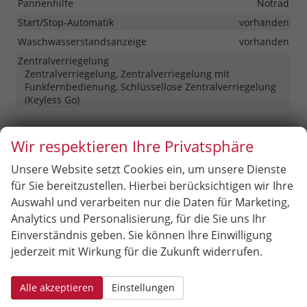
Pannenhilfe
Notrad
Start/Stop-Automatik
vorhanden
Waschwasserstandsanzeige
vorhanden
Zentralverriegelung
Zentralverriegelung, Zentralverriegelung mit
Funkfernbedienung, Schlüssellose Zentralverriegelung
(Keyless Go)
Außen
Wir respektieren Ihre Privatsphäre
Anhängerkupplung
Schwenkbar
Unsere Website setzt Cookies ein, um unsere Dienste
Außenspiegel
für Sie bereitzustellen. Hierbei berücksichtigen wir Ihre
Außenspiegel beheizbar, Außenspiegel elektrisch
Auswahl und verarbeiten nur die Daten für Marketing,
verstellbar
Analytics und Personalisierung, für die Sie uns Ihr
Dachreling
vorhanden, in Schwarz
Einverständnis geben. Sie können Ihre Einwilligung
Herstellerpaket
Winter-Paket
jederzeit mit Wirkung für die Zukunft widerrufen.
Hintertür (Art)
Heckklappe
Scheiben, Verglasung
Alle akzeptieren
Einstellungen
Getönte Scheiben, Privacy Glass (Heckscheibe und
hintere Seitenscheiben abgedunkelt), Wärmeschutzglas