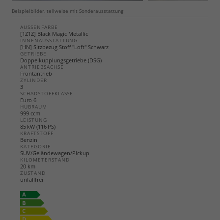
Beispielbilder, teilweise mit Sonderausstattung
AUSSENFARBE
[1Z1Z] Black Magic Metallic
INNENAUSSTATTUNG
[HN] Sitzbezug Stoff "Loft" Schwarz
GETRIEBE
Doppelkupplungsgetriebe (DSG)
ANTRIEBSACHSE
Frontantrieb
ZYLINDER
3
SCHADSTOFFKLASSE
Euro 6
HUBRAUM
999 ccm
LEISTUNG
85 kW (116 PS)
KRAFTSTOFF
Benzin
KATEGORIE
SUV/Geländewagen/Pickup
KILOMETERSTAND
20 km
ZUSTAND
unfallfrei