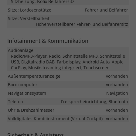
Sitzheizung, Isofix Beifahrersitz
Sitze: Lordosenstütze
Fahrer und Beifahrer
Sitze: Verstellbarkeit
Höhenverstellbarer Fahrer- und Beifahrersitz
Infotainment & Kommunikation
Audioanlage
Radio/MP3-Player, Radio, Schnittstelle MP3, Schnittstelle
USB, Digitalradio DAB, Farbdisplay, Android Auto, Apple
CarPlay, Musikstreaming integriert, Touchscreen
Außentemperaturanzeige
vorhanden
Bordcomputer
vorhanden
Navigationssystem
Navigation
Telefon
Freisprecheinrichtung, Bluetooth
Uhr & Drehzahlmesser
vorhanden
Volldigitales Kombiinstrument (Virtual Cockpit)
vorhanden
Sicherheit & Assistenz