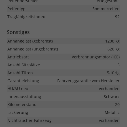
Reifenhersteller
Bridgestone
Reifentyp
Sommerreifen
Tragfähigkeitsindex
92
Sonstiges
Anhängelast (gebremst)
1200 kg
Anhängelast (ungebremst)
620 kg
Antriebsart
Verbrennungsmotor (ICE)
Anzahl Sitzplätze
5
Anzahl Türen
5-türig
Garantieleistung
Fahrzeuggarantie vom Hersteller
HU/AU neu
vorhanden
Innenausstattung
Schwarz
Kilometerstand
20
Lackierung
Metallic
Nichtraucher-Fahrzeug
vorhanden