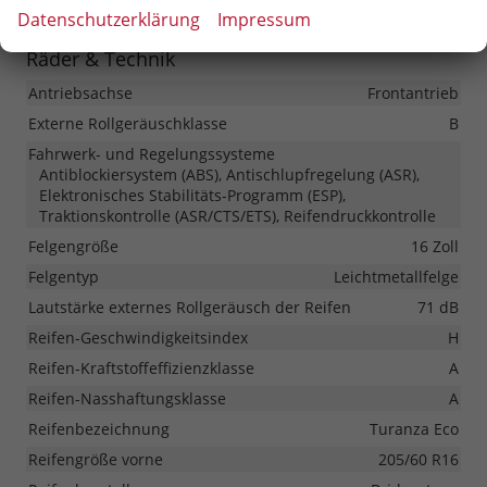
Datenschutzerklärung
Impressum
Räder & Technik
Antriebsachse
Frontantrieb
Externe Rollgeräuschklasse
B
Fahrwerk- und Regelungssysteme
Antiblockiersystem (ABS), Antischlupfregelung (ASR),
Elektronisches Stabilitäts-Programm (ESP),
Traktionskontrolle (ASR/CTS/ETS), Reifendruckkontrolle
Felgengröße
16 Zoll
Felgentyp
Leichtmetallfelge
Lautstärke externes Rollgeräusch der Reifen
71 dB
Reifen-Geschwindigkeitsindex
H
Reifen-Kraftstoffeffizienzklasse
A
Reifen-Nasshaftungsklasse
A
Reifenbezeichnung
Turanza Eco
Reifengröße vorne
205/60 R16