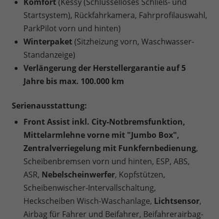
Komfort
(Kessy (Schlüsselloses Schließ- und
Startsystem), Rückfahrkamera, Fahrprofilauswahl,
ParkPilot vorn und hinten)
Winterpaket
(Sitzheizung vorn, Waschwasser-
Standanzeige)
Verlängerung der Herstellergarantie auf 5
Jahre bis max. 100.000 km
Serienausstattung:
Front Assist inkl. City-Notbremsfunktion,
Mittelarmlehne vorne mit "Jumbo Box",
Zentralverriegelung mit Funkfernbedienung
,
Scheibenbremsen vorn und hinten, ESP, ABS,
ASR,
Nebelscheinwerfer
, Kopfstützen,
Scheibenwischer-Intervallschaltung,
Heckscheiben Wisch-Waschanlage,
Lichtsensor
,
Airbag für Fahrer und Beifahrer, Beifahrerairbag-