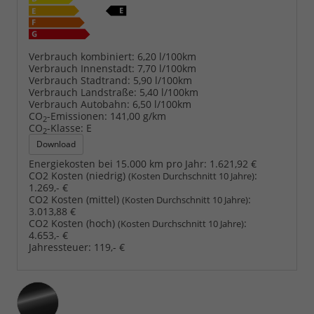
Verbrauch kombiniert:
6,20 l/100km
Verbrauch Innenstadt:
7,70 l/100km
Verbrauch Stadtrand:
5,90 l/100km
Verbrauch Landstraße:
5,40 l/100km
Verbrauch Autobahn:
6,50 l/100km
CO
-Emissionen:
141,00 g/km
2
CO
-Klasse:
E
2
Download
Energiekosten bei 15.000 km pro Jahr:
1.621,92 €
CO2 Kosten (niedrig)
:
(Kosten Durchschnitt 10 Jahre)
1.269,- €
CO2 Kosten (mittel)
:
(Kosten Durchschnitt 10 Jahre)
3.013,88 €
CO2 Kosten (hoch)
:
(Kosten Durchschnitt 10 Jahre)
4.653,- €
Jahressteuer:
119,- €