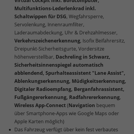
Virtual Cockpit inkl. Bordcomputer,
Multifunktions-Lederlenkrad inkl.
Schaltwippen für DSG
, Wegfahrsperre,
Servolenkung, Innenraumfilter,
Laderaumabdeckung, Uhr & Drehzahlmesser,
Verkehrszeichenerkennung
, Isofix Beifahrersitz,
Dreipunkt-Sicherheitsgurte, Vordersitze
höhenverstellbar,
Dachreling in Schwarz,
Sicherheitsinnenspiegel automatisch
abblendend, Spurhalteassistent "Lane Assist",
Ablenkungserkennung, Müdigkeitserkennung,
Digitaler Radioempfang, Berganfahrassistent,
Fußgängererkennung, Radfahrererkennung
,
Wireless App-Connect
(
Navigation
bequem
über Smartphone-Apps wie Google Maps oder
Apple Karten möglich)
Das Fahrzeug verfügt über kein fest verbautes