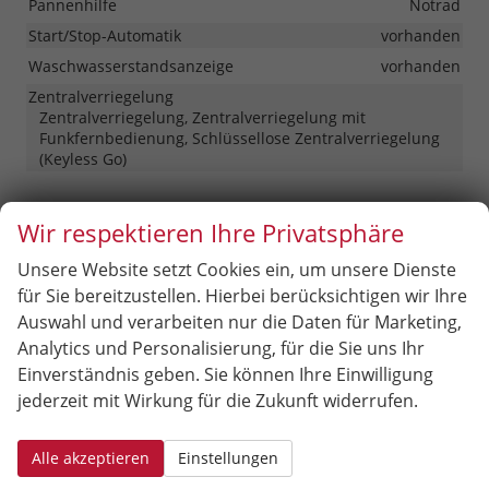
Pannenhilfe
Notrad
Start/Stop-Automatik
vorhanden
Waschwasserstandsanzeige
vorhanden
Zentralverriegelung
Zentralverriegelung, Zentralverriegelung mit
Funkfernbedienung, Schlüssellose Zentralverriegelung
(Keyless Go)
Außen
Wir respektieren Ihre Privatsphäre
Anhängerkupplung
Schwenkbar
Unsere Website setzt Cookies ein, um unsere Dienste
Außenspiegel
für Sie bereitzustellen. Hierbei berücksichtigen wir Ihre
Außenspiegel beheizbar, Außenspiegel elektrisch
Auswahl und verarbeiten nur die Daten für Marketing,
verstellbar
Analytics und Personalisierung, für die Sie uns Ihr
Dachreling
vorhanden, in Schwarz
Einverständnis geben. Sie können Ihre Einwilligung
Herstellerpaket
Winter-Paket
jederzeit mit Wirkung für die Zukunft widerrufen.
Hintertür (Art)
Heckklappe
Scheiben, Verglasung
Alle akzeptieren
Einstellungen
Getönte Scheiben, Privacy Glass (Heckscheibe und
hintere Seitenscheiben abgedunkelt), Wärmeschutzglas