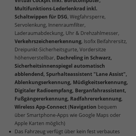
Virtual Cockpit inkl. Bordcomputer,
Multifunktions-Lederlenkrad inkl.
Schaltwippen für DSG
, Wegfahrsperre,
Servolenkung, Innenraumfilter,
Laderaumabdeckung, Uhr & Drehzahlmesser,
Verkehrszeichenerkennung
, Isofix Beifahrersitz,
Dreipunkt-Sicherheitsgurte, Vordersitze
höhenverstellbar,
Dachreling in Schwarz,
Sicherheitsinnenspiegel automatisch
abblendend, Spurhalteassistent "Lane Assist",
Ablenkungserkennung, Müdigkeitserkennung,
Digitaler Radioempfang, Berganfahrassistent,
Fußgängererkennung, Radfahrererkennung
,
Wireless App-Connect
(
Navigation
bequem
über Smartphone-Apps wie Google Maps oder
Apple Karten möglich)
Das Fahrzeug verfügt über kein fest verbautes