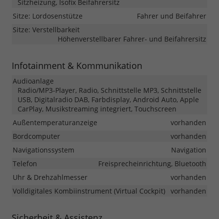
Sitzheizung, Isofix Beifahrersitz
Sitze: Lordosenstütze
Fahrer und Beifahrer
Sitze: Verstellbarkeit
Höhenverstellbarer Fahrer- und Beifahrersitz
Infotainment & Kommunikation
Audioanlage
Radio/MP3-Player, Radio, Schnittstelle MP3, Schnittstelle
USB, Digitalradio DAB, Farbdisplay, Android Auto, Apple
CarPlay, Musikstreaming integriert, Touchscreen
Außentemperaturanzeige
vorhanden
Bordcomputer
vorhanden
Navigationssystem
Navigation
Telefon
Freisprecheinrichtung, Bluetooth
Uhr & Drehzahlmesser
vorhanden
Volldigitales Kombiinstrument (Virtual Cockpit)
vorhanden
Sicherheit & Assistenz