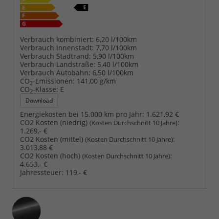
Verbrauch kombiniert:
6,20 l/100km
Verbrauch Innenstadt:
7,70 l/100km
Verbrauch Stadtrand:
5,90 l/100km
Verbrauch Landstraße:
5,40 l/100km
Verbrauch Autobahn:
6,50 l/100km
CO
-Emissionen:
141,00 g/km
2
CO
-Klasse:
E
2
Download
Energiekosten bei 15.000 km pro Jahr:
1.621,92 €
CO2 Kosten (niedrig)
:
(Kosten Durchschnitt 10 Jahre)
1.269,- €
CO2 Kosten (mittel)
:
(Kosten Durchschnitt 10 Jahre)
3.013,88 €
CO2 Kosten (hoch)
:
(Kosten Durchschnitt 10 Jahre)
4.653,- €
Jahressteuer:
119,- €