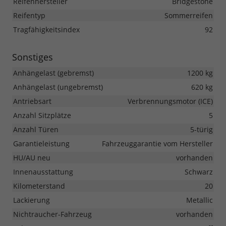
Reifenhersteller
Bridgestone
Reifentyp
Sommerreifen
Tragfähigkeitsindex
92
Sonstiges
Anhängelast (gebremst)
1200 kg
Anhängelast (ungebremst)
620 kg
Antriebsart
Verbrennungsmotor (ICE)
Anzahl Sitzplätze
5
Anzahl Türen
5-türig
Garantieleistung
Fahrzeuggarantie vom Hersteller
HU/AU neu
vorhanden
Innenausstattung
Schwarz
Kilometerstand
20
Lackierung
Metallic
Nichtraucher-Fahrzeug
vorhanden