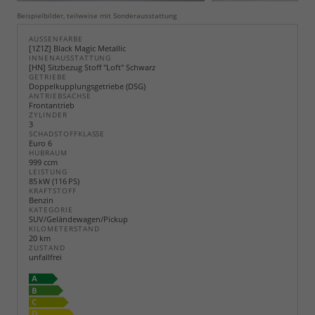
Beispielbilder, teilweise mit Sonderausstattung
AUSSENFARBE
[1Z1Z] Black Magic Metallic
INNENAUSSTATTUNG
[HN] Sitzbezug Stoff "Loft" Schwarz
GETRIEBE
Doppelkupplungsgetriebe (DSG)
ANTRIEBSACHSE
Frontantrieb
ZYLINDER
3
SCHADSTOFFKLASSE
Euro 6
HUBRAUM
999 ccm
LEISTUNG
85 kW (116 PS)
KRAFTSTOFF
Benzin
KATEGORIE
SUV/Geländewagen/Pickup
KILOMETERSTAND
20 km
ZUSTAND
unfallfrei