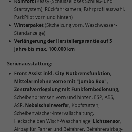
Komfort
(Kessy (Schlüsselloses Schließ- und
Startsystem), Rückfahrkamera, Fahrprofilauswahl,
ParkPilot vorn und hinten)
Winterpaket
(Sitzheizung vorn, Waschwasser-
Standanzeige)
Verlängerung der Herstellergarantie auf 5
Jahre bis max. 100.000 km
Serienausstattung:
Front Assist inkl. City-Notbremsfunktion,
Mittelarmlehne vorne mit "Jumbo Box",
Zentralverriegelung mit Funkfernbedienung
,
Scheibenbremsen vorn und hinten, ESP, ABS,
ASR,
Nebelscheinwerfer
, Kopfstützen,
Scheibenwischer-Intervallschaltung,
Heckscheiben Wisch-Waschanlage,
Lichtsensor
,
Airbag für Fahrer und Beifahrer, Beifahrerairbag-