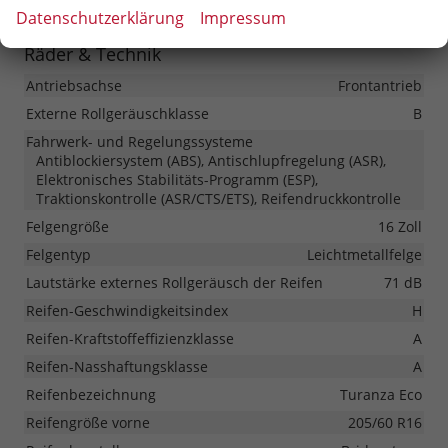
Datenschutzerklärung
Impressum
Räder & Technik
Antriebsachse
Frontantrieb
Externe Rollgeräuschklasse
B
Fahrwerk- und Regelungssysteme
Antiblockiersystem (ABS), Antischlupfregelung (ASR),
Elektronisches Stabilitäts-Programm (ESP),
Traktionskontrolle (ASR/CTS/ETS), Reifendruckkontrolle
Felgengröße
16 Zoll
Felgentyp
Leichtmetallfelge
Lautstärke externes Rollgeräusch der Reifen
71 dB
Reifen-Geschwindigkeitsindex
H
Reifen-Kraftstoffeffizienzklasse
A
Reifen-Nasshaftungsklasse
A
Reifenbezeichnung
Turanza Eco
Reifengröße vorne
205/60 R16