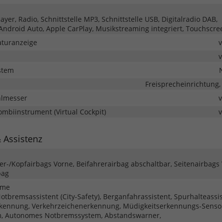
yer, Radio, Schnittstelle MP3, Schnittstelle USB, Digitalradio DAB,
 Android Auto, Apple CarPlay, Musikstreaming integriert, Touchscre
turanzeige
stem
Freisprecheinrichtung,
hlmesser
Kombiinstrument (Virtual Cockpit)
& Assistenz
ter-/Kopfairbags Vorne, Beifahrerairbag abschaltbar, Seitenairbags
bag
eme
tbremsassistent (City-Safety), Berganfahrassistent, Spurhalteassis
kennung, Verkehrzeichenerkennung, Müdigkeitserkennungs-Senso
m, Autonomes Notbremssystem, Abstandswarner,