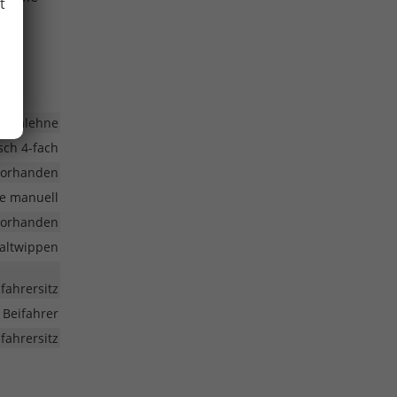
t
larmlehne
isch 4-fach
vorhanden
e manuell
vorhanden
haltwippen
ifahrersitz
 Beifahrer
fahrersitz