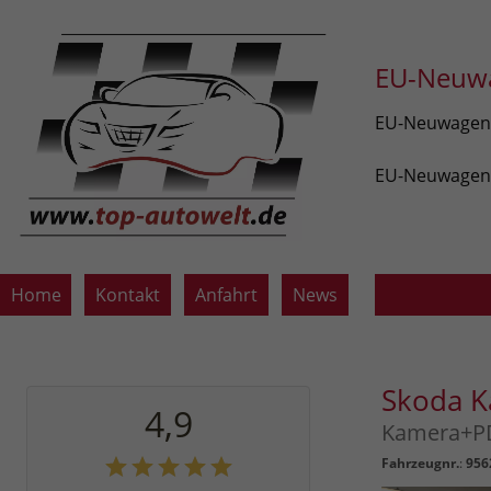
EU-Neuwa
EU-Neuwagen v
EU-Neuwagen z
Home
Kontakt
Anfahrt
News
Skoda 
4,9
Kamera+PD
Fahrzeugnr.
:
956