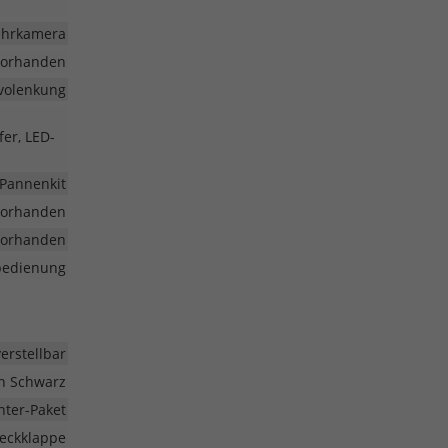
fahrkamera
vorhanden
volenkung
fer, LED-
Pannenkit
vorhanden
vorhanden
nbedienung
erstellbar
in Schwarz
nter-Paket
eckklappe