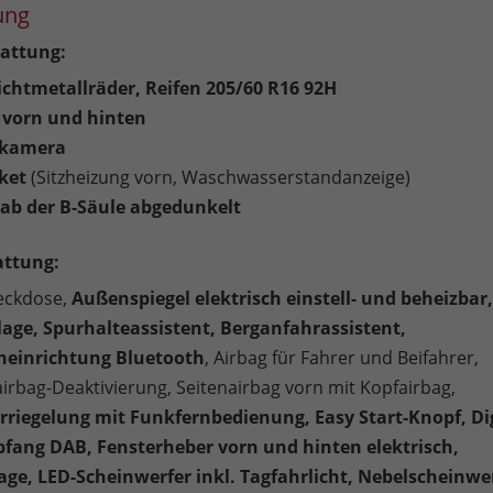
ung
attung:
eichtmetallräder, Reifen 205/60 R16 92H
 vorn und hinten
rkamera
ket
(Sitzheizung vorn, Waschwasserstandanzeige)
ab der B-Säule abgedunkelt
attung:
teckdose,
Außenspiegel elektrisch einstell- und beheizbar,
age, Spurhalteassistent, Berganfahrassistent,
cheinrichtung Bluetooth
, Airbag für Fahrer und Beifahrer,
airbag-Deaktivierung, Seitenairbag vorn mit Kopfairbag,
rriegelung mit Funkfernbedienung, Easy Start-Knopf, Dig
fang DAB, Fensterheber vorn und hinten elektrisch,
ge, LED-Scheinwerfer inkl. Tagfahrlicht, Nebelscheinwe