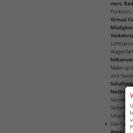
vorn, Rad
Funktion,
Virtual C
Müdigkei
Verkehrsz
Lichtsens
Wagenfarb
höhenver
Make-up-S
und Hand
Schaltwip
Notbrems
Servolenk
U
Sicherhei
b
Smartphon
v
Das Fahrz
P
Apple Car