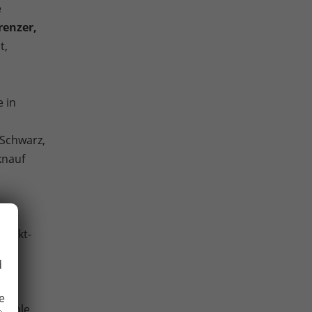
e
renzer,
t,
,
 in
 Schwarz,
knauf
punkt-
d
urch
e
atible