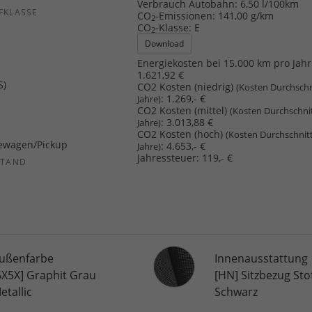
Verbrauch Autobahn:
6,50 l/100km
FKLASSE
CO
-Emissionen:
141,00 g/km
2
CO
-Klasse:
E
2
Download
Energiekosten bei 15.000 km pro Jahr
1.621,92 €
S)
CO2 Kosten (niedrig)
(Kosten Durchschn
:
1.269,- €
Jahre)
CO2 Kosten (mittel)
(Kosten Durchschni
:
3.013,88 €
Jahre)
CO2 Kosten (hoch)
(Kosten Durchschnit
ewagen/Pickup
:
4.653,- €
Jahre)
Jahressteuer:
119,- €
STAND
Innenausstattung
ußenfarbe
Innenausstattung
5X5X] Graphit Grau
[HN] Sitzbezug Stof
etallic
Schwarz