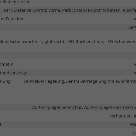
keitsbegrenzer
Park Distance Control vorne, Park Distance Control hinten, Rück
me-Funktion
Ser
 Nebelscheinwerfer, Tagfahrlicht, LED-Rückleuchten, LED-Scheinwer
omatik
tandsanzeige
elung
Zentralverriegelung, Zentralverriegelung mit Funkfer
Außenspiegel beheizbar, Außenspiegel elektrisch v
vorhanden, 
t
Wi
H