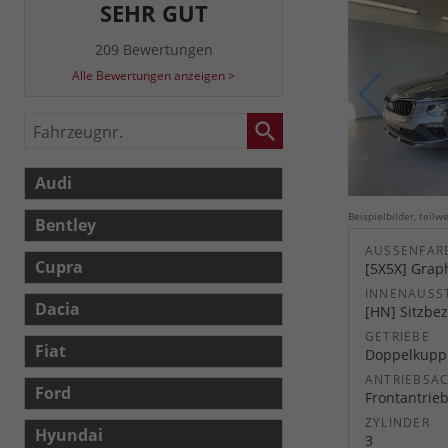
SEHR GUT
209 Bewertungen
Alle Bewertungen anzeigen >
Fahrzeugnr.
Audi
Beispielbilder, teil
Bentley
AUSSENFARB
Cupra
[5X5X] Graph
INNENAUSS
Dacia
[HN] Sitzbez
GETRIEBE
Fiat
Doppelkuppl
ANTRIEBSA
Ford
Frontantrie
ZYLINDER
Hyundai
3