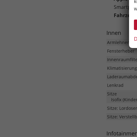
k
Smartphon
w
Fahrzeug
Innen
D
Armlehnen
Fensterheber
Innenraumfilt
Klimatisierung
Laderaumabd
Lenkrad
Sitze
Isofix (Kinde
Sitze: Lordose
Sitze: Verstell
Infotainme