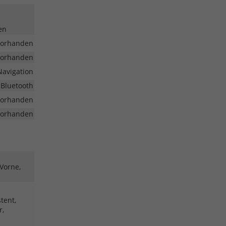
en
vorhanden
vorhanden
Navigation
 Bluetooth
vorhanden
vorhanden
 Vorne,
tent,
r,