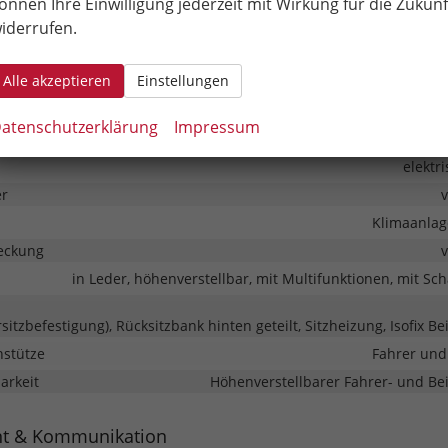
önnen Ihre Einwilligung jederzeit mit Wirkung für die Zukunf
e-Apps (z.B. Google Maps oder Apple Karten) über den
iderrufen.
bildschirm
möglich.
Alle akzeptieren
Einstellungen
atenschutzerklärung
Impressum
Mitte
elektr
er
Klimaanlag
eckung
in Leder, höhenverstellbar, mit Multifunktionen, mit Sc
rsitzbefestigung), Rücksitzbank hinten geteilt, Sitzheizung, Isofix Be
nstütze
Fahrer und
barkeit
Höhenverstellbarer Fahrer- und Bei
nt & Kommunikation