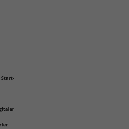
 Start-
italer
rfer