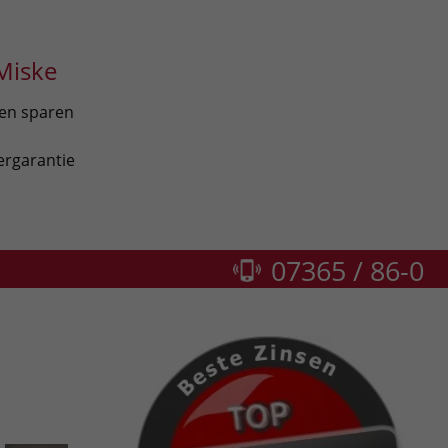
Miske
len sparen
ergarantie
07365 / 86-0