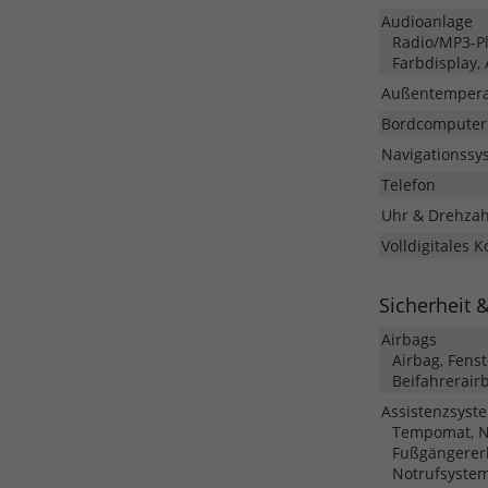
Audioanlage
Radio/MP3-Pla
Farbdisplay,
Außentempera
Bordcomputer
Navigationssy
Telefon
Uhr & Drehza
Volldigitales 
Sicherheit 
Airbags
Airbag, Fens
Beifahrerair
Assistenzsyst
Tempomat, No
Fußgängerer
Notrufsyste