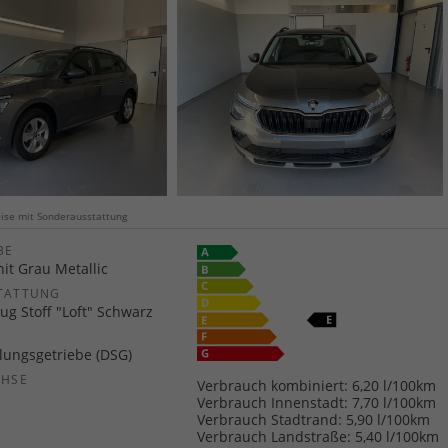
weise mit Sonderausstattung
E
it Grau Metallic
TATTUNG
ug Stoff "Loft" Schwarz
ungsgetriebe (DSG)
CHSE
Verbrauch kombiniert:
6,20 l/100km
b
Verbrauch Innenstadt:
7,70 l/100km
Verbrauch Stadtrand:
5,90 l/100km
Verbrauch Landstraße:
5,40 l/100km