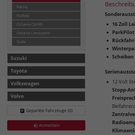
Beschreib
Karoq
Sonderausst
Kodiaq
16 Zoll L
Octavia Combi
ParkPilot
Octavia Limousine
Rückfah
Scala
Winterpa
Scheiben 
Suzuki
Toyota
Serienausst
12 Volt S
Volkswagen
Stopp-Anl
Volvo
Freispre
Beifahrer
Geparkte Fahrzeuge (
0
)
Zentralve
Radioemp
Anmelden
Klimaanla