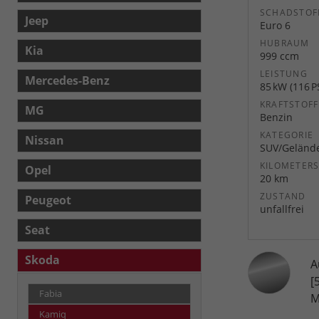
SCHADSTOF
Jeep
Euro 6
HUBRAUM
Kia
999 ccm
LEISTUNG
Mercedes-Benz
85 kW (116 P
KRAFTSTOFF
MG
Benzin
KATEGORIE
Nissan
SUV/Geländ
KILOMETER
Opel
20 km
ZUSTAND
Peugeot
unfallfrei
Seat
Skoda
A
[
Fabia
M
Kamiq