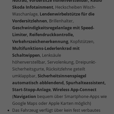
Notrad, Vordersitze höhenverstellbar, Radio
Skoda Infotainment
, Heckscheiben Wisch-
Waschanlage,
Lendenwirbelstütze für die
Vordersitzlehnen
, Brillenhalter,
Geschwindigkeitsregelanlage mit Speed-
Limiter, Reifendruckkontrolle,
Verkehrszeichenerkennung
, Kopfstützen,
Multifunktions-Lederlenkrad mit
Schaltwippen
, Lenksäule
höhenverstellbar,
Servolenkung, Dreipunkt-
Sicherheitsgurte, Rücksitzlehne geteilt
umklappbar,
Sicherheitsinnenspiegel
automatisch abblendend, Spurhalteassistent,
Start-Stopp-Anlage
,
Wireless App-Connect
(
Navigation
bequem über Smartphone-Apps wie
Google Maps oder Apple Karten möglich)
Das Fahrzeug verfügt über kein fest verbautes