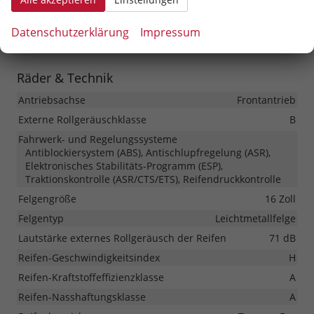
Scheiben, Verglasung
Getönte Scheiben, Privacy Glass (Heckscheibe und
Datenschutzerklärung
Impressum
hintere Seitenscheiben abgedunkelt), Wärmeschutzglas
Räder & Technik
Antriebsachse
Frontantrieb
Externe Rollgeräuschklasse
B
Fahrwerk- und Regelungssysteme
Antiblockiersystem (ABS), Antischlupfregelung (ASR),
Elektronisches Stabilitäts-Programm (ESP),
Traktionskontrolle (ASR/CTS/ETS), Reifendruckkontrolle
Felgengröße
16 Zoll
Felgentyp
Leichtmetallfelge
Lautstärke externes Rollgeräusch der Reifen
71 dB
Reifen-Geschwindigkeitsindex
H
Reifen-Kraftstoffeffizienzklasse
A
Reifen-Nasshaftungsklasse
A