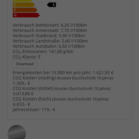
Verbrauch kombiniert:
6,20 l/100km
Verbrauch Innenstadt:
7,70 l/100km
Verbrauch Stadtrand:
5,90 l/100km
Verbrauch Landstraße:
5,40 l/100km
Verbrauch Autobahn:
6,50 l/100km
CO
-Emissionen:
141,00 g/km
2
CO
-Klasse:
E
2
Download
Energiekosten bei 15.000 km pro Jahr:
1.621,92 €
CO2 Kosten (niedrig)
:
(Kosten Durchschnitt 10 Jahre)
1.269,- €
CO2 Kosten (mittel)
:
(Kosten Durchschnitt 10 Jahre)
3.013,88 €
CO2 Kosten (hoch)
:
(Kosten Durchschnitt 10 Jahre)
4.653,- €
Jahressteuer:
119,- €