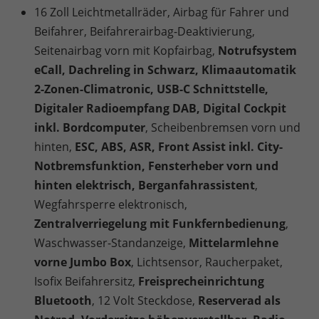
16 Zoll Leichtmetallräder, Airbag für Fahrer und
Beifahrer, Beifahrerairbag-Deaktivierung,
Seitenairbag vorn mit Kopfairbag,
Notrufsystem
eCall, Dachreling in Schwarz, Klimaautomatik
2-Zonen-Climatronic, USB-C Schnittstelle,
Digitaler Radioempfang DAB, Digital Cockpit
inkl. Bordcomputer
, Scheibenbremsen vorn und
hinten,
ESC, ABS, ASR, Front Assist inkl. City-
Notbremsfunktion, Fensterheber vorn und
hinten elektrisch, Berganfahrassistent
,
Wegfahrsperre elektronisch,
Zentralverriegelung mit Funkfernbedienung
,
Waschwasser-Standanzeige,
Mittelarmlehne
vorne Jumbo Box
, Lichtsensor, Raucherpaket,
Isofix Beifahrersitz,
Freisprecheinrichtung
Bluetooth
, 12 Volt Steckdose,
Reserverad als