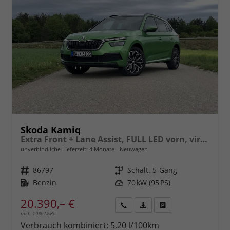
Skoda Kamiq
Extra Front + Lane Assist, FULL LED vorn, virtuelles Cockpit, manuelle Klima, Parksensoren hinten, ISOFIX, el. Fensterheber vorn uvm.
unverbindliche Lieferzeit:
4 Monate
Neuwagen
Fahrzeugnr.
86797
Getriebe
Schalt. 5-Gang
Kraftstoff
Benzin
Leistung
70 kW (95 PS)
20.390,– €
incl. 19% MwSt.
Rückruf
PDF-
Fahrzeug
anfordern
Datei,
drucken,
Verbrauch kombiniert:
5,20 l/100km