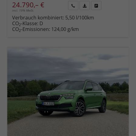
24.790,– €
incl. 19% MwSt.
Rückruf
PDF-
Fahrzeug
anfordern
Datei,
drucken,
Verbrauch kombiniert:
5,50 l/100km
Fahrzeugexposé
parken
CO
-Klasse:
D
2
drucken
oder
CO
-Emissionen:
124,00 g/km
2
vergleichen