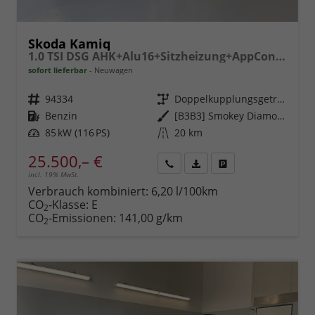
Skoda Kamiq
1.0 TSI DSG AHK+Alu16+Sitzheizung+AppConnect+GV5+LED+Nebel+Klima
sofort lieferbar
Neuwagen
Fahrzeugnr.
94334
Getriebe
Doppelkupplungsgetriebe (DSG)
Kraftstoff
Benzin
Außenfarbe
[B3B3] Smokey Diamond-Silber Metallic
Leistung
85 kW (116 PS)
Kilometerstand
20 km
25.500,– €
incl. 19% MwSt.
Rückruf
PDF-
Fahrzeug
anfordern
Datei,
drucken,
Verbrauch kombiniert:
6,20 l/100km
Fahrzeugexposé
parken
CO
-Klasse:
E
2
drucken
oder
CO
-Emissionen:
141,00 g/km
2
vergleichen