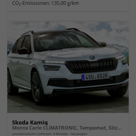
drucken
oder
CO
-Emissionen:
135,00 g/km
2
vergleichen
Skoda Kamiq
Monte Carlo CLIMATRONIC, Tempomat, Sitzhzg., FRONT+LANE+RAIN ASSIST, FULL LED, Bolero, Berganfahrassistent, Rückfahrkamera, KESSY, Panoramadach, Sound System, uvm.
unverbindliche Lieferzeit:
4 Monate
Neuwagen