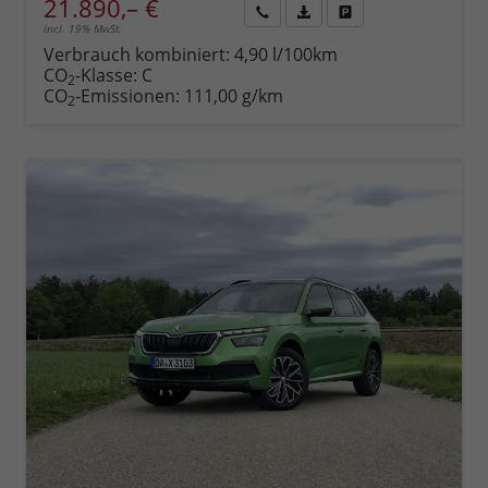
21.890,– €
incl. 19% MwSt.
Rückruf
PDF-
Fahrzeug
anfordern
Datei,
drucken,
Verbrauch kombiniert:
4,90 l/100km
Fahrzeugexposé
parken
CO
-Klasse:
C
2
drucken
oder
CO
-Emissionen:
111,00 g/km
2
vergleichen