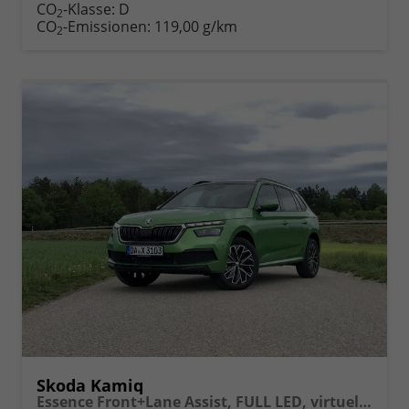
Fahrzeugexposé
parken
CO
-Klasse:
D
2
drucken
oder
CO
-Emissionen:
119,00 g/km
2
vergleichen
Skoda Kamiq
Essence Front+Lane Assist, FULL LED, virtuelles Cockpit, , Klima, Parksensoren, ISOFIX, el. Fensterheber vorn uvm.