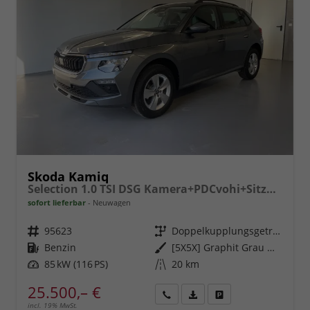
Skoda Kamiq
Selection 1.0 TSI DSG Kamera+PDCvohi+Sitzheizung+AppConnect+Sunset+Alu16
sofort lieferbar
Neuwagen
Fahrzeugnr.
95623
Getriebe
Doppelkupplungsgetriebe (DSG)
Kraftstoff
Benzin
Außenfarbe
[5X5X] Graphit Grau Metallic
Leistung
85 kW (116 PS)
Kilometerstand
20 km
25.500,– €
incl. 19% MwSt.
Rückruf
PDF-
Fahrzeug