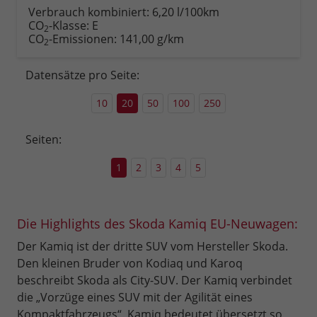
anfordern
Datei,
drucken,
Verbrauch kombiniert:
6,20 l/100km
Fahrzeugexposé
parken
CO
-Klasse:
E
2
drucken
oder
CO
-Emissionen:
141,00 g/km
2
vergleichen
Datensätze pro Seite:
10
20
50
100
250
Seiten:
1
2
3
4
5
Die Highlights des Skoda Kamiq EU-Neuwagen:
Der Kamiq ist der dritte SUV vom Hersteller Skoda.
Den kleinen Bruder von Kodiaq und Karoq
beschreibt Skoda als City-SUV. Der Kamiq verbindet
die „Vorzüge eines SUV mit der Agilität eines
Kompaktfahrzeugs“. Kamiq bedeutet übersetzt so