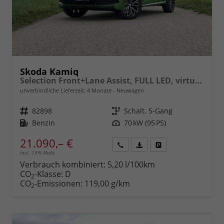
Skoda Kamiq
Selection Front+Lane Assist, FULL LED, virtuelles Cockpit, , Climatronic, Parksensoren, ISOFIX, el. Fensterheber, Tempomat, Sitzhzg. uvm.
unverbindliche Lieferzeit:
4 Monate
Neuwagen
Fahrzeugnr.
82898
Getriebe
Schalt. 5-Gang
Kraftstoff
Benzin
Leistung
70 kW (95 PS)
21.090,– €
incl. 19% MwSt.
Rückruf
PDF-
Fahrzeug
anfordern
Datei,
drucken,
Verbrauch kombiniert:
5,20 l/100km
Fahrzeugexposé
parken
CO
-Klasse:
D
2
drucken
oder
CO
-Emissionen:
119,00 g/km
2
vergleichen