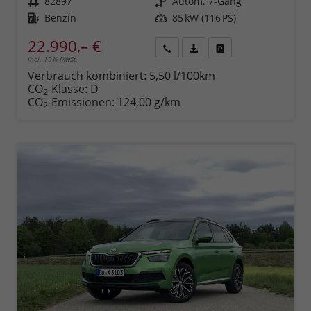
Fahrzeugnr.
82897
Getriebe
Autom. 7-Gang
Kraftstoff
Benzin
Leistung
85 kW (116 PS)
22.990,– €
incl. 19% MwSt.
Rückruf
PDF-
Fahrzeug
anfordern
Datei,
drucken,
Verbrauch kombiniert:
5,50 l/100km
Fahrzeugexposé
parken
CO
-Klasse:
D
2
drucken
oder
CO
-Emissionen:
124,00 g/km
2
vergleichen