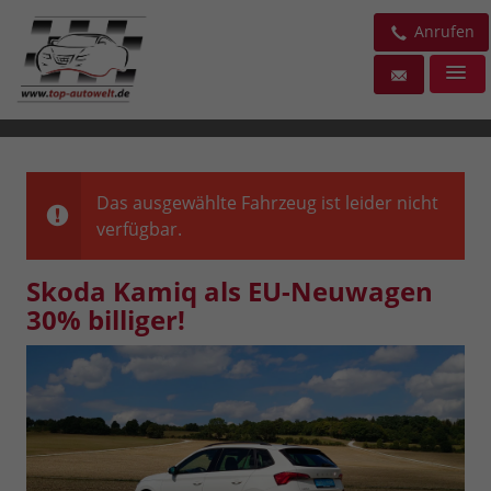
Anrufen
Das ausgewählte Fahrzeug ist leider nicht
verfügbar.
Skoda Kamiq als EU-Neuwagen
30% billiger!