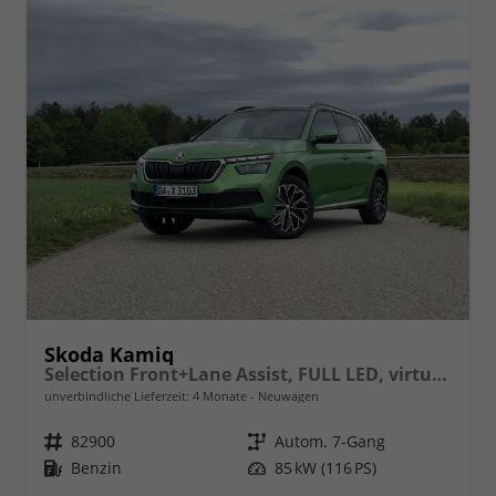
Skoda Kamiq
Selection Front+Lane Assist, FULL LED, virtuelles Cockpit, , Climatronic, Parksensoren, ISOFIX, el. Fensterheber, Tempomat, Sitzhzg. uvm.
unverbindliche Lieferzeit:
4 Monate
Neuwagen
Fahrzeugnr.
82900
Getriebe
Autom. 7-Gang
Kraftstoff
Benzin
Leistung
85 kW (116 PS)