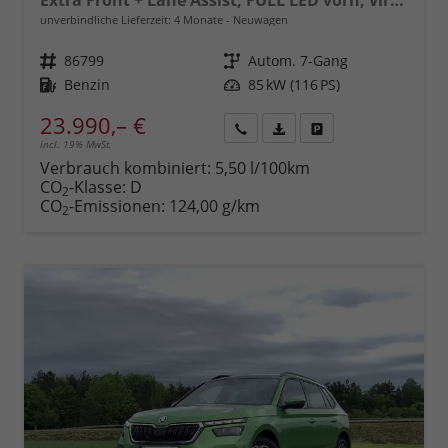
Extra Front + Lane Assist, FULL LED vorn, virtuelles Cockpit, manuelle Klima, Parksensoren hinten, ISOFIX, el. Fensterheber vorn uvm.
unverbindliche Lieferzeit:
4 Monate
Neuwagen
Fahrzeugnr.
86799
Getriebe
Autom. 7-Gang
Kraftstoff
Benzin
Leistung
85 kW (116 PS)
23.990,– €
incl. 19% MwSt.
Rückruf
PDF-
Fahrzeug
anfordern
Datei,
drucken,
Verbrauch kombiniert:
5,50 l/100km
Fahrzeugexposé
parken
CO
-Klasse:
D
2
drucken
oder
CO
-Emissionen:
124,00 g/km
2
vergleichen