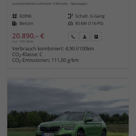
unverbindliche Lieferzeit:
4 Monate
Neuwagen
Fahrzeugnr.
82896
Getriebe
Schalt. 6-Gang
Kraftstoff
Benzin
Leistung
85 kW (116 PS)
20.890,– €
incl. 19% MwSt.
Rückruf
PDF-
Fahrzeug
anfordern
Datei,
drucken,
Verbrauch kombiniert:
4,90 l/100km
Fahrzeugexposé
parken
CO
-Klasse:
C
2
drucken
oder
CO
-Emissionen:
111,00 g/km
2
vergleichen