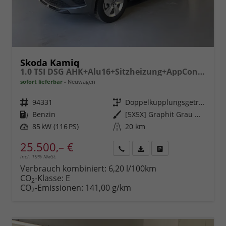
Skoda Kamiq
1.0 TSI DSG AHK+Alu16+Sitzheizung+AppConnect+GV5+LED+Nebel+Klima
sofort lieferbar
Neuwagen
Fahrzeugnr.
94331
Getriebe
Doppelkupplungsgetriebe (DSG)
Kraftstoff
Benzin
Außenfarbe
[5X5X] Graphit Grau Metallic
Leistung
85 kW (116 PS)
Kilometerstand
20 km
25.500,– €
incl. 19% MwSt.
Rückruf
PDF-
Fahrzeug
anfordern
Datei,
drucken,
Verbrauch kombiniert:
6,20 l/100km
Fahrzeugexposé
parken
CO
-Klasse:
E
2
drucken
oder
CO
-Emissionen:
141,00 g/km
2
vergleichen