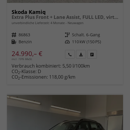
Skoda Kamiq
Extra Plus Front + Lane Assist, FULL LED, virtuelles Cockpit, Climatronic, Parksensoren, Rückfahrkamera, ISOFIX, el. Fensterheber, Tempomat, Sitzhzg. uvm.
unverbindliche Lieferzeit:
4 Monate
Neuwagen
Fahrzeugnr.
86863
Getriebe
Schalt. 6-Gang
Kraftstoff
Benzin
Leistung
110 kW (150 PS)
24.990,– €
incl. 19% MwSt.
Rückruf
PDF-
Fahrzeug
anfordern
Datei,
drucken,
Verbrauch kombiniert:
5,50 l/100km
Fahrzeugexposé
parken
CO
-Klasse:
D
2
drucken
oder
CO
-Emissionen:
118,00 g/km
2
vergleichen