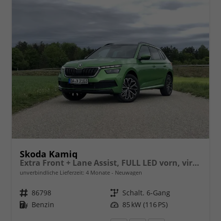
Skoda Kamiq
Extra Front + Lane Assist, FULL LED vorn, virtuelles Cockpit, manuelle Klima, Parksensoren hinten, ISOFIX, el. Fensterheber vorn uvm.
unverbindliche Lieferzeit:
4 Monate
Neuwagen
Fahrzeugnr.
86798
Getriebe
Schalt. 6-Gang
Kraftstoff
Benzin
Leistung
85 kW (116 PS)