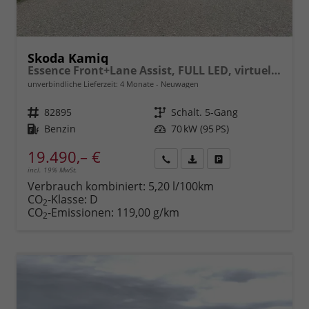
Skoda Kamiq
Essence Front+Lane Assist, FULL LED, virtuelles Cockpit, , Klima, Parksensoren, ISOFIX, el. Fensterheber vorn uvm.
unverbindliche Lieferzeit:
4 Monate
Neuwagen
Fahrzeugnr.
82895
Getriebe
Schalt. 5-Gang
Kraftstoff
Benzin
Leistung
70 kW (95 PS)
19.490,– €
incl. 19% MwSt.
Rückruf
PDF-
Fahrzeug
anfordern
Datei,
drucken,
Verbrauch kombiniert:
5,20 l/100km
Fahrzeugexposé
parken
CO
-Klasse:
D
2
drucken
oder
CO
-Emissionen:
119,00 g/km
2
vergleichen