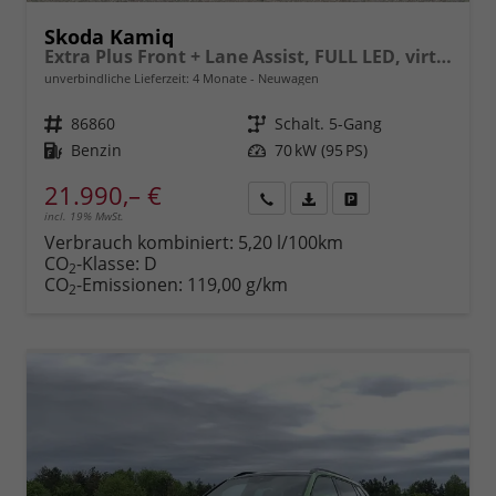
Skoda Kamiq
Extra Plus Front + Lane Assist, FULL LED, virtuelles Cockpit, Climatronic, Parksensoren, Rückfahrkamera, ISOFIX, el. Fensterheber, Tempomat, Sitzhzg. uvm.
unverbindliche Lieferzeit:
4 Monate
Neuwagen
Fahrzeugnr.
86860
Getriebe
Schalt. 5-Gang
Kraftstoff
Benzin
Leistung
70 kW (95 PS)
21.990,– €
incl. 19% MwSt.
Rückruf
PDF-
Fahrzeug
anfordern
Datei,
drucken,
Verbrauch kombiniert:
5,20 l/100km
Fahrzeugexposé
parken
CO
-Klasse:
D
2
drucken
oder
CO
-Emissionen:
119,00 g/km
2
vergleichen