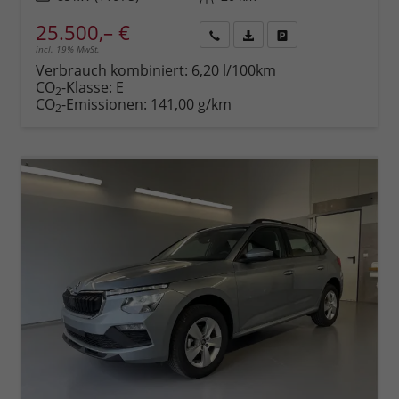
25.500,– €
incl. 19% MwSt.
Rückruf
PDF-
Fahrzeug
anfordern
Datei,
drucken,
Verbrauch kombiniert:
6,20 l/100km
Fahrzeugexposé
parken
CO
-Klasse:
E
2
drucken
oder
CO
-Emissionen:
141,00 g/km
2
vergleichen