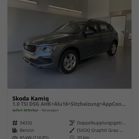
Skoda Kamiq
1.0 TSI DSG AHK+Alu16+Sitzheizung+AppConnect+GV5+LED+Nebel+Klima
sofort lieferbar
Neuwagen
Fahrzeugnr.
94332
Getriebe
Doppelkupplungsgetriebe (DSG)
Kraftstoff
Benzin
Außenfarbe
[5X5X] Graphit Grau Metallic
Leistung
85 kW (116 PS)
Kilometerstand
20 km