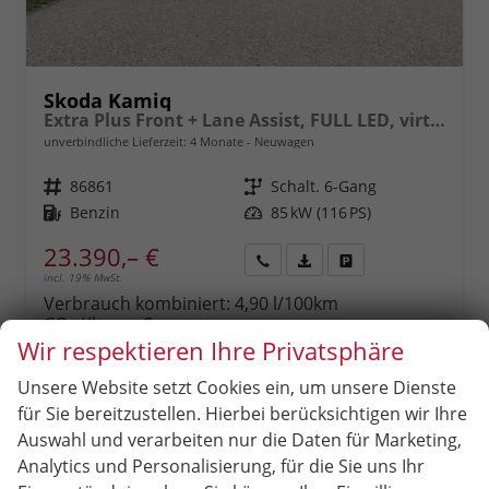
Skoda Kamiq
Extra Plus Front + Lane Assist, FULL LED, virtuelles Cockpit, Climatronic, Parksensoren, Rückfahrkamera, ISOFIX, el. Fensterheber, Tempomat, Sitzhzg. uvm.
unverbindliche Lieferzeit:
4 Monate
Neuwagen
Fahrzeugnr.
86861
Getriebe
Schalt. 6-Gang
Kraftstoff
Benzin
Leistung
85 kW (116 PS)
23.390,– €
incl. 19% MwSt.
Rückruf
PDF-
Fahrzeug
anfordern
Datei,
drucken,
Verbrauch kombiniert:
4,90 l/100km
Fahrzeugexposé
parken
CO
-Klasse:
C
2
drucken
oder
CO
-Emissionen:
111,00 g/km
Wir respektieren Ihre Privatsphäre
2
vergleichen
Unsere Website setzt Cookies ein, um unsere Dienste
für Sie bereitzustellen. Hierbei berücksichtigen wir Ihre
Auswahl und verarbeiten nur die Daten für Marketing,
Analytics und Personalisierung, für die Sie uns Ihr