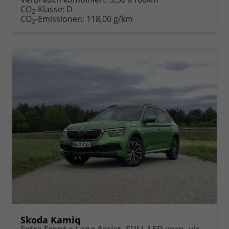
Fahrzeugexposé
parken
CO
-Klasse:
D
2
drucken
oder
CO
-Emissionen:
118,00 g/km
2
vergleichen
Skoda Kamiq