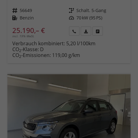
Fahrzeugnr.
56649
Getriebe
Schalt. 5-Gang
Kraftstoff
Benzin
Leistung
70 kW (95 PS)
25.190,– €
incl. 19% MwSt.
Rückruf
PDF-
Fahrzeug
anfordern
Datei,
drucken,
Verbrauch kombiniert:
5,20 l/100km
Fahrzeugexposé
parken
CO
-Klasse:
D
2
drucken
oder
CO
-Emissionen:
119,00 g/km
2
vergleichen