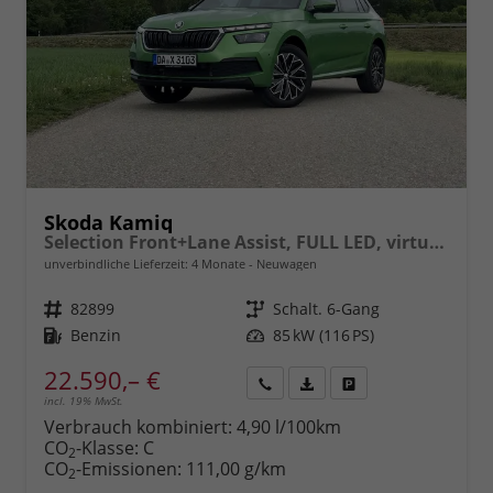
Skoda Kamiq
Selection Front+Lane Assist, FULL LED, virtuelles Cockpit, , Climatronic, Parksensoren, ISOFIX, el. Fensterheber, Tempomat, Sitzhzg. uvm.
unverbindliche Lieferzeit:
4 Monate
Neuwagen
Fahrzeugnr.
82899
Getriebe
Schalt. 6-Gang
Kraftstoff
Benzin
Leistung
85 kW (116 PS)
22.590,– €
incl. 19% MwSt.
Rückruf
PDF-
Fahrzeug
anfordern
Datei,
drucken,
Verbrauch kombiniert:
4,90 l/100km
Fahrzeugexposé
parken
CO
-Klasse:
C
2
drucken
oder
CO
-Emissionen:
111,00 g/km
2
vergleichen