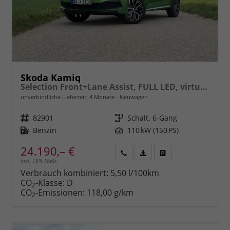
Skoda Kamiq
Selection Front+Lane Assist, FULL LED, virtuelles Cockpit, , Climatronic, Parksensoren, ISOFIX, el. Fensterheber, Tempomat, Sitzhzg. uvm.
unverbindliche Lieferzeit:
4 Monate
Neuwagen
Fahrzeugnr.
82901
Getriebe
Schalt. 6-Gang
Kraftstoff
Benzin
Leistung
110 kW (150 PS)
24.190,– €
incl. 19% MwSt.
Rückruf
PDF-
Fahrzeug
anfordern
Datei,
drucken,
Verbrauch kombiniert:
5,50 l/100km
Fahrzeugexposé
parken
CO
-Klasse:
D
2
drucken
oder
CO
-Emissionen:
118,00 g/km
2
vergleichen