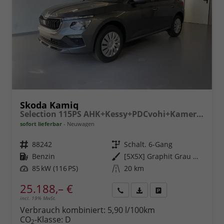
Skoda Kamiq
Selection 115PS AHK+Kessy+PDCvohi+Kamera+Climatronic+AppConnect+Sitzheizung
sofort lieferbar
Neuwagen
Fahrzeugnr.
88242
Getriebe
Schalt. 6-Gang
Kraftstoff
Benzin
Außenfarbe
[5X5X] Graphit Grau Metallic
Leistung
85 kW (116 PS)
Kilometerstand
20 km
25.188,– €
incl. 19% MwSt.
Rückruf
PDF-
Fahrzeug
anfordern
Datei,
drucken,
Verbrauch kombiniert:
5,90 l/100km
Fahrzeugexposé
parken
CO
-Klasse:
D
2