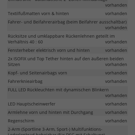
vorhanden
Textilfußmatten vorn & hinten
vorhanden
Fahrer- und Beifahrerairbag (beim Beifahrer ausschaltbar)
vorhanden
Rücksitze und umklappbare Rückenlehnen geteilt im
Verhältnis 40 : 60
vorhanden
Fensterheber elektrisch vorn und hinten
vorhanden
2x ISOFIX und Top Tether hinten auf den äußeren beiden
Sitzen
vorhanden
Kopf- und Seitenairbags vorn
vorhanden
Fahrerknieairbag
vorhanden
FULL LED Rückleuchten mit dynamischen Blinkern
vorhanden
LED Hauptscheinwerfer
vorhanden
Armlehne vorn und hinten mit Durchgang
vorhanden
Regenschirm
vorhanden
2-Arm (Sportline 3-Arm, Sport-) Multifunktions-
Lederlenkrad beheizbar (für DSG mit Schaltung)