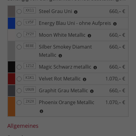
Steel Grau Uni
660,– €
XX11
Energy Blau Uni - ohne Aufpreis
LV5F
Moon White Metallic
660,– €
2Y2Y
Silber Smokey Diamant
660,– €
8E8E
Metallic
Magic Schwarz metallic
660,– €
1Z1Z
Velvet Rot Metallic
1.070,– €
K1K1
Graphit Grau Metallic
660,– €
U9U9
Phoenix Orange Metallic
1.070,– €
2X2X
Allgemeines