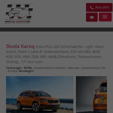
Anrufen
Skoda Karoq
Extra Plus LED Scheinwerfer, Light +Rain
Assist, Front + Lane 8" Entertainment, ESP mit ABS, MSR,
ASR, EDS, HBA, DSR, RBS, MKB,Climatronic, Parksensoren,
Sitzhzg., 17" ALU uvm.
Fahrzeugnr.
:
86786
, unverbindliche Lieferzeit:
4 Monate
, Landesversion: EU
- Europa,
Neuwagen