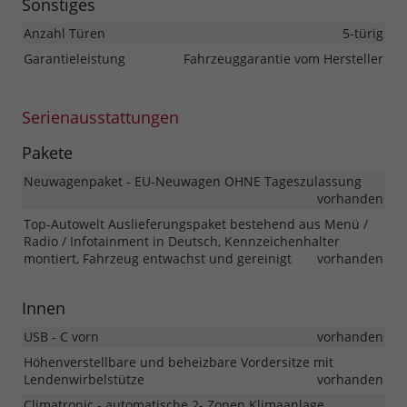
Sonstiges
Anzahl Türen
5-türig
Garantieleistung
Fahrzeuggarantie vom Hersteller
Serienausstattungen
Pakete
Neuwagenpaket - EU-Neuwagen OHNE Tageszulassung
vorhanden
Top-Autowelt Auslieferungspaket bestehend aus Menü /
Radio / Infotainment in Deutsch, Kennzeichenhalter
montiert, Fahrzeug entwachst und gereinigt
vorhanden
Innen
USB - C vorn
vorhanden
Höhenverstellbare und beheizbare Vordersitze mit
Lendenwirbelstütze
vorhanden
Climatronic - automatische 2- Zonen Klimaanlage