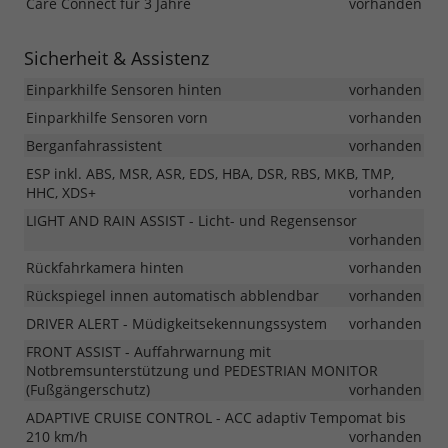
Care Connect für 3 Jahre
vorhanden
Sicherheit & Assistenz
Einparkhilfe Sensoren hinten
vorhanden
Einparkhilfe Sensoren vorn
vorhanden
Berganfahrassistent
vorhanden
ESP inkl. ABS, MSR, ASR, EDS, HBA, DSR, RBS, MKB, TMP,
HHC, XDS+
vorhanden
LIGHT AND RAIN ASSIST - Licht- und Regensensor
vorhanden
Rückfahrkamera hinten
vorhanden
Rückspiegel innen automatisch abblendbar
vorhanden
DRIVER ALERT - Müdigkeitsekennungssystem
vorhanden
FRONT ASSIST - Auffahrwarnung mit
Notbremsunterstützung und PEDESTRIAN MONITOR
(Fußgängerschutz)
vorhanden
ADAPTIVE CRUISE CONTROL - ACC adaptiv Tempomat bis
210 km/h
vorhanden