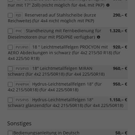
Drive
nur mit 17" Zoll) (nicht möglich für 4x4, mit PKP)
Reserverad auf Stahlscheibe (kurze
290,– €
PJD
Reichweite) (für 4x4 nicht möglich mit PKP)
Standheizung mit Fernbedienung für
1.320,– €
PHC
Diesel
Dieselmotoren (nur mit P5D/P6E verfügbar)
18 " Leichtmetallfelgen PROCYON mit
920,– €
PV1/PX1
AERO Abdeckungen in schwarz (für 4x2 215/50 R18) (für
4x4 225/50 R18)
18" Leichtmetallfelgen MIRAN
960,– €
PV3/PX3
schwarz (für 4x2 215/50R18) (für 4x4 225/50R18)
Hydrus-Leichtmetallfelgen 18" (für
950,– €
PV4/PX4
4x2 215/50R18) (für 4x4 225/50R18)
Hydrus-Leichtmetallfelgen 18"
1.150,– €
PV5/PX5
schwarz glänzend(für 4x2 215/50R18) (für 4x4 225/50R18)
Sonstiges
Bedienungsanleitung in Deutsch
50,– €