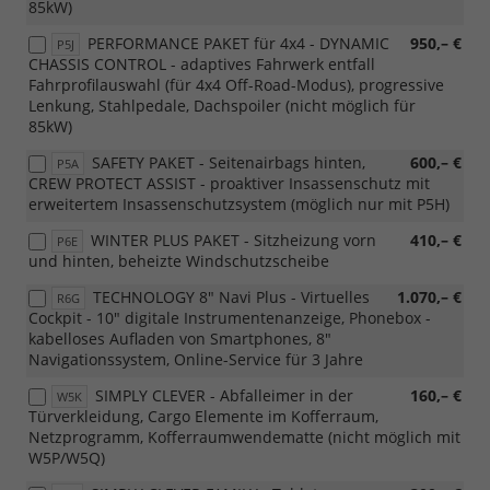
85kW)
PERFORMANCE PAKET für 4x4 - DYNAMIC
950,– €
P5J
CHASSIS CONTROL - adaptives Fahrwerk entfall
Fahrprofilauswahl (für 4x4 Off-Road-Modus), progressive
Lenkung, Stahlpedale, Dachspoiler (nicht möglich für
85kW)
SAFETY PAKET - Seitenairbags hinten,
600,– €
P5A
CREW PROTECT ASSIST - proaktiver Insassenschutz mit
erweitertem Insassenschutzsystem (möglich nur mit P5H)
WINTER PLUS PAKET - Sitzheizung vorn
410,– €
P6E
und hinten, beheizte Windschutzscheibe
TECHNOLOGY 8" Navi Plus - Virtuelles
1.070,– €
R6G
Cockpit - 10" digitale Instrumentenanzeige, Phonebox -
kabelloses Aufladen von Smartphones, 8"
Navigationssystem, Online-Service für 3 Jahre
SIMPLY CLEVER - Abfalleimer in der
160,– €
W5K
Türverkleidung, Cargo Elemente im Kofferraum,
Netzprogramm, Kofferraumwendematte (nicht möglich mit
W5P/W5Q)