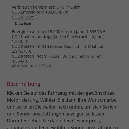
Verbrauch kombiniert:
6,10 l/100km
CO
-Emissionen:
138,00 g/km
2
CO
-Klasse:
E
2
Download
Energiekosten bei 15.000 km pro Jahr:
1.595,76 €
CO2 Kosten (niedrig)
:
(Kosten Durchschnitt 10 Jahre)
1.242,- €
CO2 Kosten (mittel)
:
(Kosten Durchschnitt 10 Jahre)
2.949,75 €
CO2 Kosten (hoch)
:
(Kosten Durchschnitt 10 Jahre)
4.554,- €
Jahressteuer:
122,- €
Beschreibung
Klicken Sie auf das Fahrzeug mit der gewünschten
Motorisierung. Wählen Sie dann Ihre Wunschfarbe
und scrollen Sie weiter nach unten, um sich Serien-
und Sonderausstattungen anzeigen zu lassen.
Darunter sehen Sie dann den Gesamtpreis,
abhängig von den gewählten Sonderausstattungen.