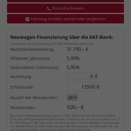
Rückruf anfordern
Fahrzeug drucken, parken oder vergleichen
Neuwagen-Finanzierung über die AKF-Bank:
Finanzieren Sie Ihr Fahrzeug ab 5,99% effektivem Jahreszins
31.190,– €
Nettodarlehensbetrag
5,99%
Effektiver Jahreszins
5,95%
Gebundener Sollzinssatz
€
Anzahlung
€
Schlussrate
Anzahl der Monatsraten
500,– €
Monatsraten
Bei einem Nettodarlehensbetrag ab 7.500,- EUR erhalten Sie einen Effektiv-
Zins ab 5,99% (gebundener Sollzinssatz 5,95% p.a. %) mit einer Laufzeit von 12
bis 84 Monaten. Mit oder ohne Anzahlung, oder auch als Budget-Finanzierung
mit Schluss-Rate für eine möglichst geringe Monatsrate. Kontaktieren Sie uns,
wir berechnen Ihnen gerne Ihren individuellen Autokredit.