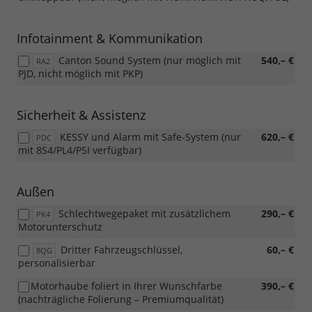
Infotainment & Kommunikation
Canton Sound System (nur möglich mit
540,– €
RA2
PJD, nicht möglich mit PKP)
Sicherheit & Assistenz
KESSY und Alarm mit Safe-System (nur
620,– €
PDC
mit 8S4/PL4/P5I verfügbar)
Außen
Schlechtwegepaket mit zusätzlichem
290,– €
PK4
Motorunterschutz
Dritter Fahrzeugschlüssel,
60,– €
8QG
personalisierbar
Motorhaube foliert in Ihrer Wunschfarbe
390,– €
(nachträgliche Folierung – Premiumqualität)