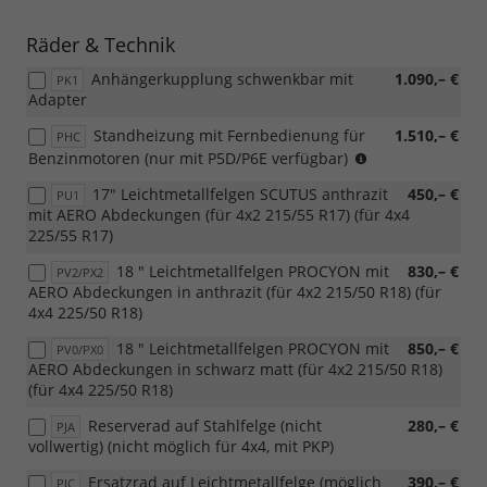
Räder & Technik
Anhängerkupplung schwenkbar mit
1.090,– €
PK1
Adapter
Standheizung mit Fernbedienung für
1.510,– €
PHC
Benziner
Benzinmotoren (nur mit P5D/P6E verfügbar)
17" Leichtmetallfelgen SCUTUS anthrazit
450,– €
PU1
mit AERO Abdeckungen (für 4x2 215/55 R17) (für 4x4
225/55 R17)
18 " Leichtmetallfelgen PROCYON mit
830,– €
PV2/PX2
AERO Abdeckungen in anthrazit (für 4x2 215/50 R18) (für
4x4 225/50 R18)
18 " Leichtmetallfelgen PROCYON mit
850,– €
PV0/PX0
AERO Abdeckungen in schwarz matt (für 4x2 215/50 R18)
(für 4x4 225/50 R18)
Reserverad auf Stahlfelge (nicht
280,– €
PJA
vollwertig) (nicht möglich für 4x4, mit PKP)
Ersatzrad auf Leichtmetallfelge (möglich
390,– €
PJC