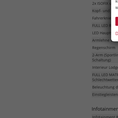
k
2x ISOFIX und
w
Kopf- und Sei
Fahrerknieair
FULL LED Rück
LED Hauptsche
D
Armlehne vorn
Regenschirm
2-Arm (Sportli
Schaltung)
Interieur Lodg
FULL LED MATRI
Schlechtwetter
Beleuchtung d
Einstiegleiste
Infotainme
Infotainment 8