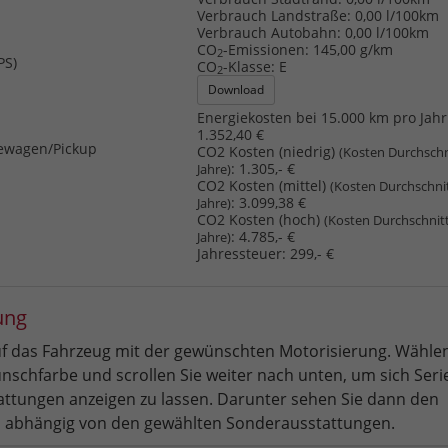
Verbrauch Landstraße:
0,00 l/100km
Verbrauch Autobahn:
0,00 l/100km
CO
-Emissionen:
145,00 g/km
2
PS)
CO
-Klasse:
E
2
Download
Energiekosten bei 15.000 km pro Jahr
1.352,40 €
ewagen/Pickup
CO2 Kosten (niedrig)
(Kosten Durchschn
:
1.305,- €
Jahre)
CO2 Kosten (mittel)
(Kosten Durchschni
:
3.099,38 €
Jahre)
CO2 Kosten (hoch)
(Kosten Durchschnit
:
4.785,- €
Jahre)
Jahressteuer:
299,- €
ung
auf das Fahrzeug mit der gewünschten Motorisierung. Wählen
nschfarbe und scrollen Sie weiter nach unten, um sich Seri
ttungen anzeigen zu lassen. Darunter sehen Sie dann den
 abhängig von den gewählten Sonderausstattungen.