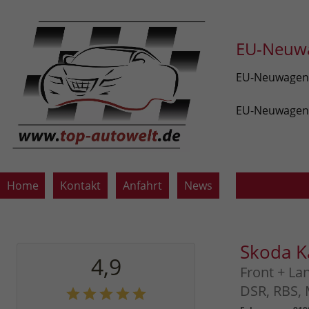
EU-Neuwa
EU-Neuwagen v
EU-Neuwagen z
Home
Kontakt
Anfahrt
News
Skoda 
4,9
Front + La
DSR, RBS, 