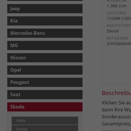
HUBRAUM
1.968 ccm
Jeep
LEISTUNG
110 kW (150 
Kia
KRAFTSTOFF
Diesel
Mercedes-Benz
KATEGORIE
SUV/Geländ
MG
Nissan
Opel
Peugeot
Beschreib
Seat
Klicken Sie 
Skoda
dann Ihre Wu
Sonderaussta
Fabia
Gesamtpreis,
Kamiq