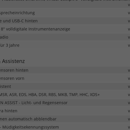
isprecheinrichtung
e und USB-C hinten
t 8" volldigitale Instrumentenanzeige
Radio
ür 3 Jahre
& Assistenz
ensoren hinten
ensoren vorn
istent
 MSR, ASR, EDS, HBA, DSR, RBS, MKB, TMP, HHC, XDS+
N ASSIST - Licht- und Regensensor
a hinten
nnen automatisch abblendbar
- Müdigkeitsekennungssystem