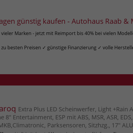
gen günstig kaufen - Autohaus Raab & 
ieler Marken - jetzt mit Reimport bis 40% bei vielen Model
u besten Preisen ✓ günstige Finanzierung ✓ volle Herstell
Karoq
Extra Plus LED Scheinwerfer, Light +Rain A
ne 8" Entertainment, ESP mit ABS, MSR, ASR, EDS
MKB,Climatronic, Parksensoren, Sitzhzg., 17" AL