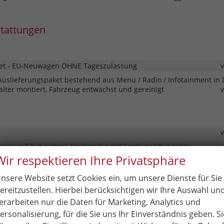
stattungen
t - EU-Neuwagen OHNE Tageszulassung
Auslieferungspaket bestehend aus Menü / Radio / Infotainment in 
lter montiert, Fahrzeug entwachst und gereinigt
bare und beheizbare Vordersitze mit Lendenwirbelstütze
Wir respektieren Ihre Privatsphäre
 automatische 2- Zonen Klimaanlage
n vorn & hinten
nsere Website setzt Cookies ein, um unsere Dienste für Sie
ifahrerairbag (beim Beifahrer ausschaltbar)
ereitzustellen. Hierbei berücksichtigen wir Ihre Auswahl un
erarbeiten nur die Daten für Marketing, Analytics und
umklappbare Rückenlehnen geteilt im Verhältnis 40 : 60
ersonalisierung, für die Sie uns Ihr Einverständnis geben. Si
lektrisch vorn und hinten