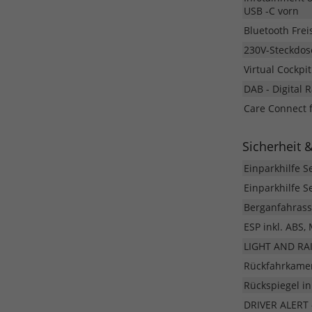
USB -C vorn
Bluetooth Fre
230V-Steckdos
Virtual Cockpi
DAB - Digital 
Care Connect f
Sicherheit 
Einparkhilfe S
Einparkhilfe S
Berganfahrass
ESP inkl. ABS,
LIGHT AND RAI
Rückfahrkamer
Rückspiegel i
DRIVER ALERT 