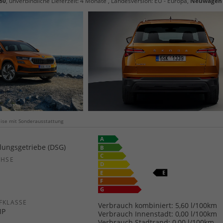
80
, unverbindliche Lieferzeit:
4 Monate
, Landesversion: EU - Europa,
Neuwagen
weise mit Sonderausstattung
ungsgetriebe (DSG)
CHSE
b
FKLASSE
Verbrauch kombiniert:
5,60 l/100km
MP
Verbrauch Innenstadt:
0,00 l/100km
Verbrauch Stadtrand:
0,00 l/100km