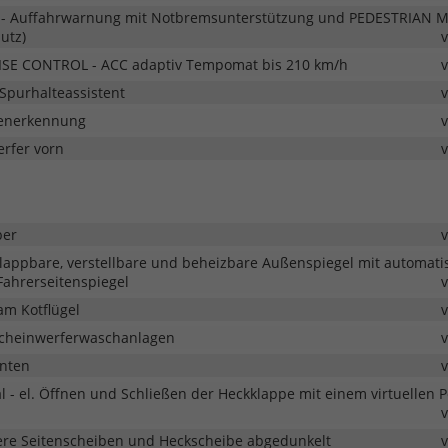
 - Auffahrwarnung mit Notbremsunterstützung und PEDESTRIAN
utz)
ISE CONTROL - ACC adaptiv Tempomat bis 210 km/h
Spurhalteassistent
henerkennung
rfer vorn
ber
klappbare, verstellbare und beheizbare Außenspiegel mit automati
ahrerseitenspiegel
am Kotflügel
Scheinwerferwaschanlagen
inten
al - el. Öffnen und Schließen der Heckklappe mit einem virtuellen 
ere Seitenscheiben und Heckscheibe abgedunkelt