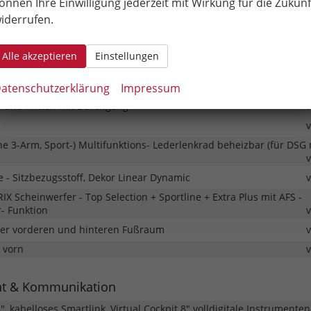
önnen Ihre Einwilligung jederzeit mit Wirkung für die Zukunf
 Top Tether hinten auf den äußeren beiden Sitzen
iderrufen.
tenairbags vorn
bag
Alle akzeptieren
Einstellungen
leuchten mit dynamischen Blinkern
inwerfer
atenschutzerklärung
Impressum
 und hinten mit Durchgang
ne 3-Arm, Sport-) Multifunktions- Lederlenkrad beheizbar (für DSG 
e - Sitzbezugsstoff, Dekor Linear Dynamic
X Scheinwerfer - Top Selection + Sportline + Extra Plus mit AFS -
- Funktion
er vorderen und hinteren Fußraum
n vorn
nt & Kommunikation
", kabelloses Smartlink, Virtual Cockpit 8" volldigitale Instrumente