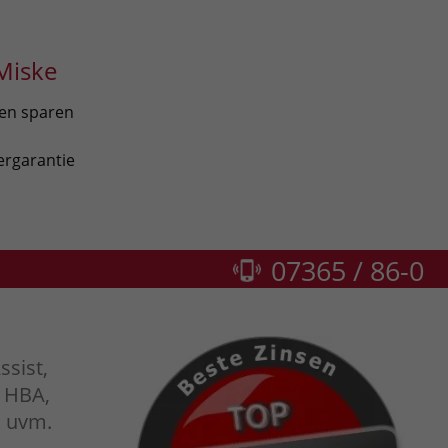
Miske
len sparen
ergarantie
07365 / 86-0
ssist,
, HBA,
U uvm.