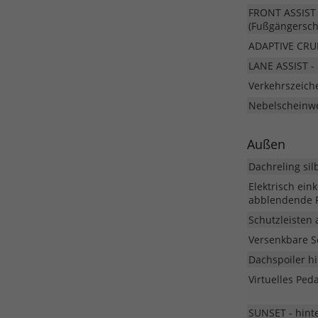
FRONT ASSIST
(Fußgängersch
ADAPTIVE CRU
LANE ASSIST - 
Verkehrszeic
Nebelscheinwe
Außen
Dachreling sil
Elektrisch ein
abblendende F
Schutzleisten 
Versenkbare 
Dachspoiler h
Virtuelles Ped
SUNSET - hint