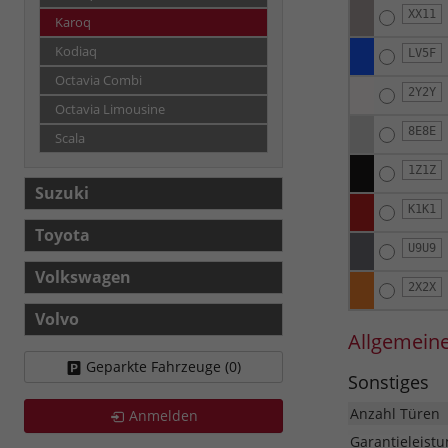
XX11
Karoq
Kodiaq
LV5F
Octavia Combi
2Y2Y
Octavia Limousine
8E8E
Scala
1Z1Z
Suzuki
K1K1
Toyota
U9U9
Volkswagen
2X2X
Volvo
Allgemein
Geparkte Fahrzeuge (
0
)
Sonstiges
Anzahl Türen
Anmelden
Garantieleistu