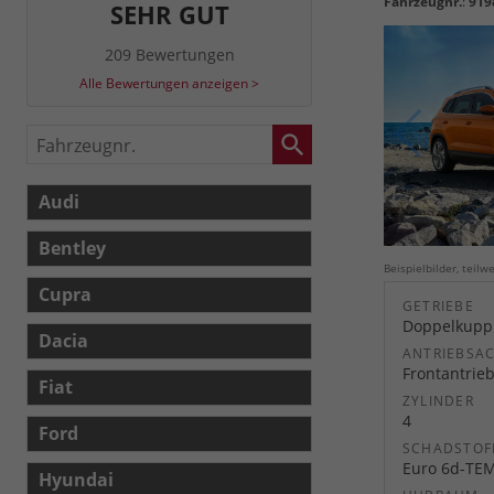
Fahrzeugnr.
:
919
SEHR GUT
209 Bewertungen
Alle Bewertungen anzeigen >
Fahrzeugnr.
Audi
Bentley
Beispielbilder, teil
Cupra
GETRIEBE
Doppelkuppl
Dacia
ANTRIEBSA
Frontantrie
Fiat
ZYLINDER
4
Ford
SCHADSTOF
Euro 6d-TE
Hyundai