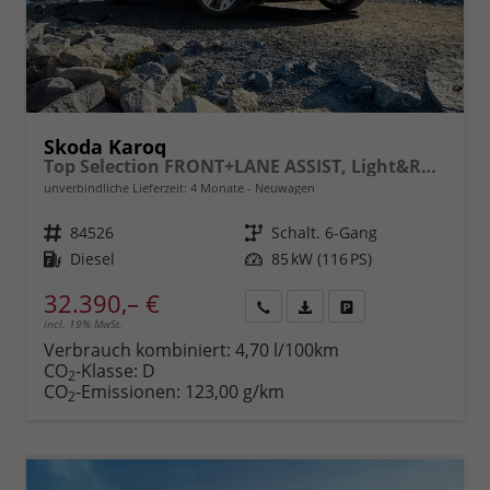
Skoda Karoq
Top Selection FRONT+LANE ASSIST, Light&Rain FULL LED, KESSY, 8" Entertainment, virtuelles Cockpit, Climatronic, Parksensoren, Sitzhzg., 17" ALU uvm.
unverbindliche Lieferzeit:
4 Monate
Neuwagen
Fahrzeugnr.
84526
Getriebe
Schalt. 6-Gang
Kraftstoff
Diesel
Leistung
85 kW (116 PS)
32.390,– €
incl. 19% MwSt.
Rückruf
PDF-
Fahrzeug
anfordern
Datei,
drucken,
Verbrauch kombiniert:
4,70 l/100km
Fahrzeugexposé
parken
CO
-Klasse:
D
2
drucken
oder
CO
-Emissionen:
123,00 g/km
2
vergleichen