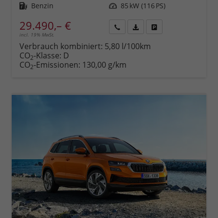
Kraftstoff
Benzin
Leistung
85 kW (116 PS)
29.490,– €
incl. 19% MwSt.
Rückruf
PDF-
Fahrzeug
anfordern
Datei,
drucken,
Verbrauch kombiniert:
5,80 l/100km
Fahrzeugexposé
parken
CO
-Klasse:
D
2
drucken
oder
CO
-Emissionen:
130,00 g/km
2
vergleichen