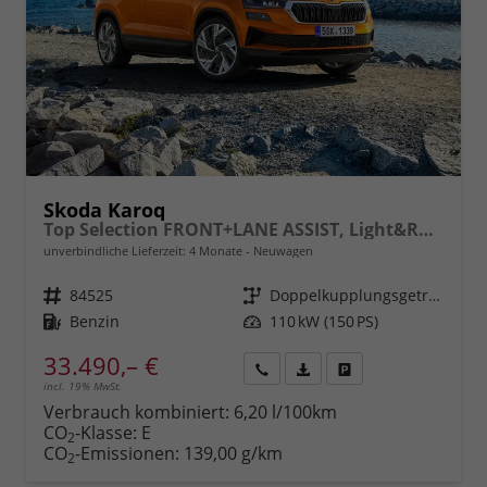
Skoda Karoq
Top Selection FRONT+LANE ASSIST, Light&Rain FULL LED, KESSY, 8" Entertainment, virtuelles Cockpit, Climatronic, Parksensoren, Sitzhzg., 17" ALU uvm.
unverbindliche Lieferzeit:
4 Monate
Neuwagen
Fahrzeugnr.
84525
Getriebe
Doppelkupplungsgetriebe (DSG)
Kraftstoff
Benzin
Leistung
110 kW (150 PS)
33.490,– €
incl. 19% MwSt.
Rückruf
PDF-
Fahrzeug
anfordern
Datei,
drucken,
Verbrauch kombiniert:
6,20 l/100km
Fahrzeugexposé
parken
CO
-Klasse:
E
2
drucken
oder
CO
-Emissionen:
139,00 g/km
2
vergleichen