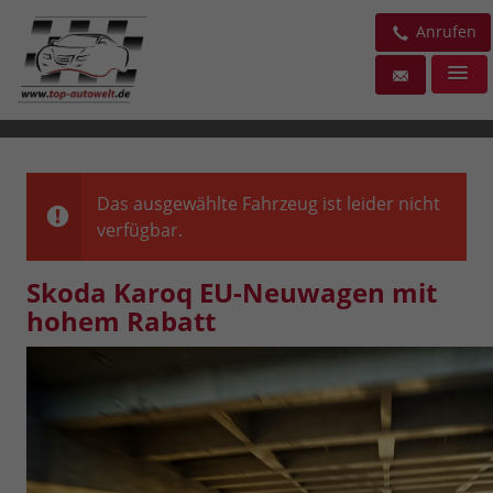
Anrufen
Das ausgewählte Fahrzeug ist leider nicht
verfügbar.
Skoda Karoq EU-Neuwagen mit
hohem Rabatt