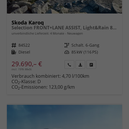
Skoda Karoq
Selection FRONT+LANE ASSIST, Light&Rain 8" Entertainment, virtuelles Cockpit, Climatronic, Parksensoren, Sitzhzg., 16" ALU uvm.
unverbindliche Lieferzeit:
4 Monate
Neuwagen
Fahrzeugnr.
84522
Getriebe
Schalt. 6-Gang
Kraftstoff
Diesel
Leistung
85 kW (116 PS)
29.690,– €
incl. 19% MwSt.
Rückruf
PDF-
Fahrzeug
anfordern
Datei,
drucken,
Verbrauch kombiniert:
4,70 l/100km
Fahrzeugexposé
parken
CO
-Klasse:
D
2
drucken
oder
CO
-Emissionen:
123,00 g/km
2
vergleichen