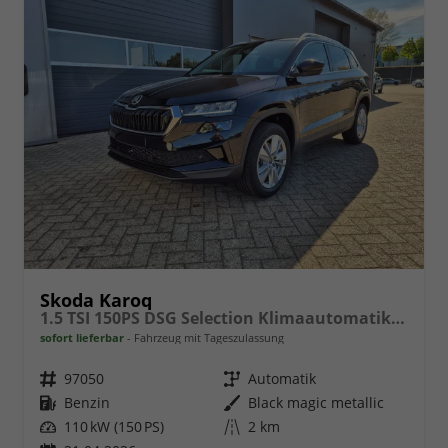
Skoda Karoq
1.5 TSI 150PS DSG Selection Klimaautomatik Sitzheizung Lenkradheizung ACC PDC v+h Rückf.Kamera abg.Scheiben Apple CarPlay Android Auto 17"LM
sofort lieferbar
Fahrzeug mit Tageszulassung
Fahrzeugnr.
97050
Getriebe
Automatik
Kraftstoff
Benzin
Außenfarbe
Black magic metallic
Leistung
110 kW (150 PS)
Kilometerstand
2 km