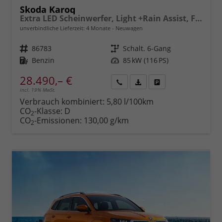
Skoda Karoq
Extra LED Scheinwerfer, Light +Rain Assist, Front + Lane 8" Entertainment, ESP mit ABS, MSR, ASR, EDS, HBA, DSR, RBS, MKB,Climatronic, Parksensoren, Sitzhzg., 17" ALU uvm.
unverbindliche Lieferzeit:
4 Monate
Neuwagen
Fahrzeugnr.
86783
Getriebe
Schalt. 6-Gang
Kraftstoff
Benzin
Leistung
85 kW (116 PS)
28.490,– €
incl. 19% MwSt.
Rückruf
PDF-
Fahrzeug
anfordern
Datei,
drucken,
Verbrauch kombiniert:
5,80 l/100km
Fahrzeugexposé
parken
CO
-Klasse:
D
2
drucken
oder
CO
-Emissionen:
130,00 g/km
2
vergleichen