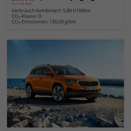
incl. 19% MwSt.
Rückruf
PDF-
Fahrzeug
anfordern
Datei,
drucken,
Verbrauch kombiniert:
5,80 l/100km
Fahrzeugexposé
parken
CO
-Klasse:
D
2
drucken
oder
CO
-Emissionen:
130,00 g/km
2
vergleichen