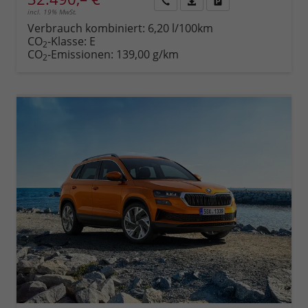
incl. 19% MwSt.
Rückruf
PDF-
Fahrzeug
anfordern
Datei,
drucken,
Verbrauch kombiniert:
6,20 l/100km
Fahrzeugexposé
parken
CO
-Klasse:
E
2
drucken
oder
CO
-Emissionen:
139,00 g/km
2
vergleichen