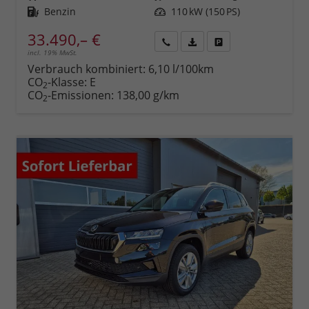
Kraftstoff
Benzin
Leistung
110 kW (150 PS)
33.490,– €
incl. 19% MwSt.
Rückruf
PDF-
Fahrzeug
anfordern
Datei,
drucken,
Verbrauch kombiniert:
6,10 l/100km
Fahrzeugexposé
parken
CO
-Klasse:
E
2
drucken
oder
CO
-Emissionen:
138,00 g/km
2
vergleichen