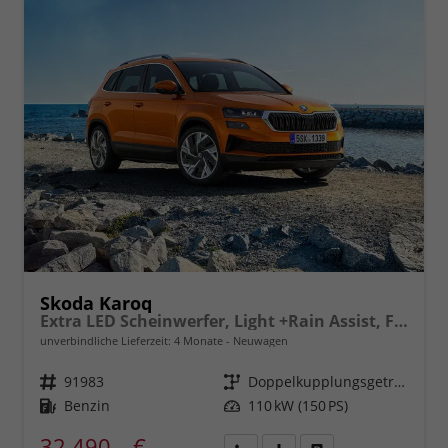
Skoda Karoq
Extra LED Scheinwerfer, Light +Rain Assist, Front + Lane 8" Entertainment, ESP mit ABS, MSR, ASR, EDS, HBA, DSR, RBS, MKB,Climatronic, Parksensoren, Sitzhzg., 17" ALU uvm.
unverbindliche Lieferzeit:
4 Monate
Neuwagen
Fahrzeugnr.
91983
Getriebe
Doppelkupplungsgetriebe (DSG)
Kraftstoff
Benzin
Leistung
110 kW (150 PS)
32.490,– €