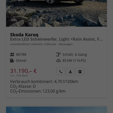
Skoda Karoq
Extra LED Scheinwerfer, Light +Rain Assist, Front + Lane 8" Entertainment, ESP mit ABS, MSR, ASR, EDS, HBA, DSR, RBS, MKB,Climatronic, Parksensoren, Sitzhzg., 17" ALU uvm.
unverbindliche Lieferzeit:
4 Monate
Neuwagen
Fahrzeugnr.
86788
Getriebe
Schalt. 6-Gang
Kraftstoff
Diesel
Leistung
85 kW (116 PS)
31.190,– €
incl. 19% MwSt.
Rückruf
PDF-
Fahrzeug
anfordern
Datei,
drucken,
Verbrauch kombiniert:
4,70 l/100km
Fahrzeugexposé
parken
CO
-Klasse:
D
2
drucken
oder
CO
-Emissionen:
123,00 g/km
2
vergleichen