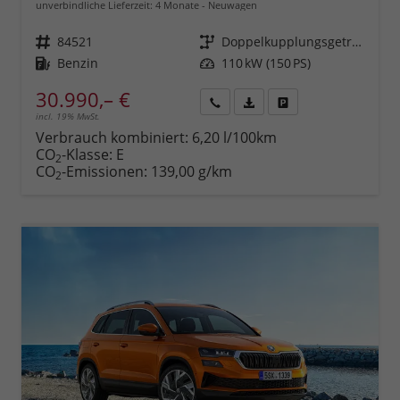
unverbindliche Lieferzeit:
4 Monate
Neuwagen
Fahrzeugnr.
84521
Getriebe
Doppelkupplungsgetriebe (DSG)
Kraftstoff
Benzin
Leistung
110 kW (150 PS)
30.990,– €
incl. 19% MwSt.
Rückruf
PDF-
Fahrzeug
anfordern
Datei,
drucken,
Verbrauch kombiniert:
6,20 l/100km
Fahrzeugexposé
parken
CO
-Klasse:
E
2
drucken
oder
CO
-Emissionen:
139,00 g/km
2
vergleichen