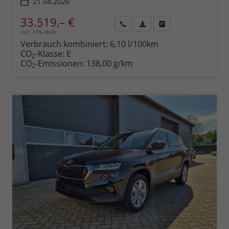
21.04.2026
33.519,– €
incl. 19% MwSt.
Rückruf
PDF-
Fahrzeug
anfordern
Datei,
drucken,
Verbrauch kombiniert:
6,10 l/100km
Fahrzeugexposé
parken
CO
-Klasse:
E
2
drucken
oder
CO
-Emissionen:
138,00 g/km
2
vergleichen