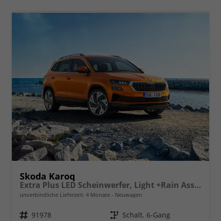
Skoda Karoq
Extra Plus LED Scheinwerfer, Light +Rain Assist, Front + Lane 8" Entertainment, ESP mit ABS, MSR, ASR, EDS, HBA, DSR, RBS, MKB,Climatronic, Parksensoren, Sitzhzg., 17" ALU uvm.
unverbindliche Lieferzeit:
4 Monate
Neuwagen
Fahrzeugnr.
91978
Getriebe
Schalt. 6-Gang