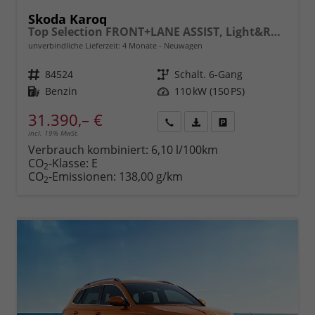
Skoda Karoq
Top Selection FRONT+LANE ASSIST, Light&Rain FULL LED, KESSY, 8" Entertainment, virtuelles Cockpit, Climatronic, Parksensoren, Sitzhzg., 17" ALU uvm.
unverbindliche Lieferzeit:
4 Monate
Neuwagen
Fahrzeugnr.
84524
Getriebe
Schalt. 6-Gang
Kraftstoff
Benzin
Leistung
110 kW (150 PS)
31.390,– €
incl. 19% MwSt.
Rückruf
PDF-
Fahrzeug
anfordern
Datei,
drucken,
Verbrauch kombiniert:
6,10 l/100km
Fahrzeugexposé
parken
CO
-Klasse:
E
2
drucken
oder
CO
-Emissionen:
138,00 g/km
2
vergleichen