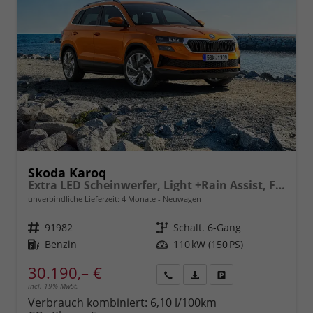
Skoda Karoq
Extra LED Scheinwerfer, Light +Rain Assist, Front + Lane 8" Entertainment, ESP mit ABS, MSR, ASR, EDS, HBA, DSR, RBS, MKB,Climatronic, Parksensoren, Sitzhzg., 17" ALU uvm.
unverbindliche Lieferzeit:
4 Monate
Neuwagen
Fahrzeugnr.
91982
Getriebe
Schalt. 6-Gang
Kraftstoff
Benzin
Leistung
110 kW (150 PS)
30.190,– €
incl. 19% MwSt.
Rückruf
PDF-
Fahrzeug
anfordern
Datei,
drucken,
Verbrauch kombiniert:
6,10 l/100km
Fahrzeugexposé
parken