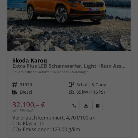
Skoda Karoq
Extra Plus LED Scheinwerfer, Light +Rain Assist, Front + Lane 8" Entertainment, ESP mit ABS, MSR, ASR, EDS, HBA, DSR, RBS, MKB,Climatronic, Parksensoren, Sitzhzg., 17" ALU uvm.
unverbindliche Lieferzeit:
4 Monate
Neuwagen
Fahrzeugnr.
91979
Getriebe
Schalt. 6-Gang
Kraftstoff
Diesel
Leistung
85 kW (116 PS)
32.190,– €
incl. 19% MwSt.
Rückruf
PDF-
Fahrzeug
anfordern
Datei,
drucken,
Verbrauch kombiniert:
4,70 l/100km
Fahrzeugexposé
parken
CO
-Klasse:
D
2
drucken
oder
CO
-Emissionen:
123,00 g/km
2
vergleichen