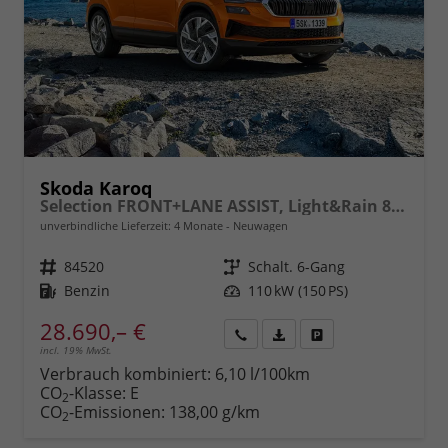
Skoda Karoq
Selection FRONT+LANE ASSIST, Light&Rain 8" Entertainment, virtuelles Cockpit, Climatronic, Parksensoren, Sitzhzg., 16" ALU uvm.
unverbindliche Lieferzeit:
4 Monate
Neuwagen
Fahrzeugnr.
84520
Getriebe
Schalt. 6-Gang
Kraftstoff
Benzin
Leistung
110 kW (150 PS)
28.690,– €
incl. 19% MwSt.
Rückruf
PDF-
Fahrzeug
anfordern
Datei,
drucken,
Verbrauch kombiniert:
6,10 l/100km
Fahrzeugexposé
parken
CO
-Klasse:
E
2
drucken
oder
CO
-Emissionen:
138,00 g/km
2
vergleichen