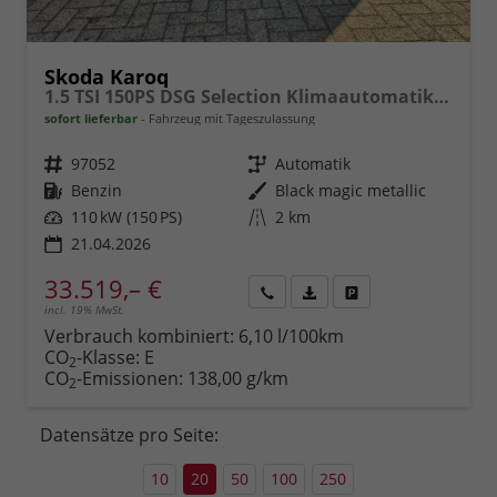
Skoda Karoq
1.5 TSI 150PS DSG Selection Klimaautomatik Sitzheizung Lenkradheizung ACC PDC v+h Rückf.Kamera abg.Scheiben Apple CarPlay Android Auto 17"LM
sofort lieferbar
Fahrzeug mit Tageszulassung
Fahrzeugnr.
97052
Getriebe
Automatik
Kraftstoff
Benzin
Außenfarbe
Black magic metallic
Leistung
110 kW (150 PS)
Kilometerstand
2 km
21.04.2026
33.519,– €
incl. 19% MwSt.
Rückruf
PDF-
Fahrzeug
anfordern
Datei,
drucken,
Verbrauch kombiniert:
6,10 l/100km
Fahrzeugexposé
parken
CO
-Klasse:
E
2
drucken
oder
CO
-Emissionen:
138,00 g/km
2
vergleichen
Datensätze pro Seite:
10
20
50
100
250