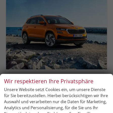
Skoda Karoq
Wir respektieren Ihre Privatsphäre
Extra Plus LED Scheinwerfer, Light +Rain Assist, Front + Lane 8" Entertainment, ESP mit ABS, MSR, ASR, EDS, HBA, DSR, RBS, MKB,Climatronic, Parksensoren, Sitzhzg., 17" ALU uvm.
unverbindliche Lieferzeit:
4 Monate
Neuwagen
Unsere Website setzt Cookies ein, um unsere Dienste
für Sie bereitzustellen. Hierbei berücksichtigen wir Ihre
Fahrzeugnr.
86786
Getriebe
Schalt. 6-Gang
Auswahl und verarbeiten nur die Daten für Marketing,
Kraftstoff
Benzin
Leistung
110 kW (150 PS)
Analytics und Personalisierung, für die Sie uns Ihr