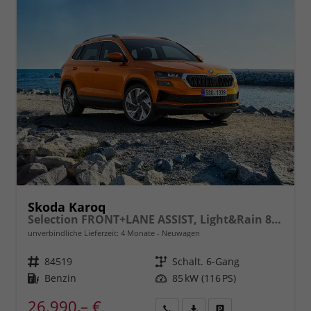
Skoda Karoq
Selection FRONT+LANE ASSIST, Light&Rain 8" Entertainment, virtuelles Cockpit, Climatronic, Parksensoren, Sitzhzg., 16" ALU uvm.
unverbindliche Lieferzeit:
4 Monate
Neuwagen
Fahrzeugnr.
84519
Getriebe
Schalt. 6-Gang
Kraftstoff
Benzin
Leistung
85 kW (116 PS)
26.990,– €