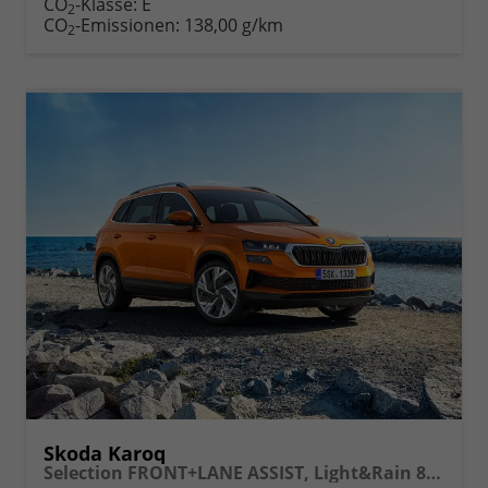
CO
-Klasse:
E
2
drucken
oder
CO
-Emissionen:
138,00 g/km
2
vergleichen
Skoda Karoq
Selection FRONT+LANE ASSIST, Light&Rain 8" Entertainment, virtuelles Cockpit, Climatronic, Parksensoren, Sitzhzg., 16" ALU uvm.