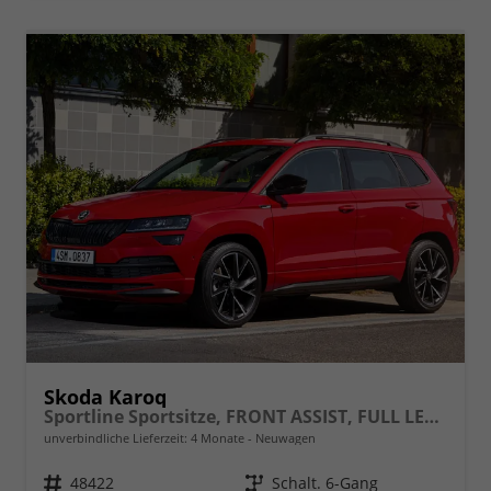
Skoda Karoq
Sportline Sportsitze, FRONT ASSIST, FULL LED, AMUNDSEN, Phonebox, CLIMATRONIC, ACC, Alarm, Virtual Pedal, SmartLink, Bluetooth, Sitzhzg., Rückfahrkamera, SUNSET, 19" ALU, uvm.
unverbindliche Lieferzeit:
4 Monate
Neuwagen
Fahrzeugnr.
48422
Getriebe
Schalt. 6-Gang