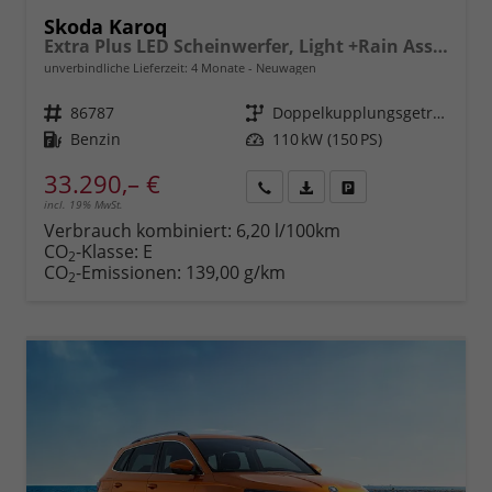
Skoda Karoq
Extra Plus LED Scheinwerfer, Light +Rain Assist, Front + Lane 8" Entertainment, ESP mit ABS, MSR, ASR, EDS, HBA, DSR, RBS, MKB,Climatronic, Parksensoren, Sitzhzg., 17" ALU uvm.
unverbindliche Lieferzeit:
4 Monate
Neuwagen
Fahrzeugnr.
86787
Getriebe
Doppelkupplungsgetriebe (DSG)
Kraftstoff
Benzin
Leistung
110 kW (150 PS)
33.290,– €
incl. 19% MwSt.
Rückruf
PDF-
Fahrzeug
anfordern
Datei,
drucken,
Verbrauch kombiniert:
6,20 l/100km
Fahrzeugexposé
parken
CO
-Klasse:
E
2
drucken
oder
CO
-Emissionen:
139,00 g/km
2
vergleichen