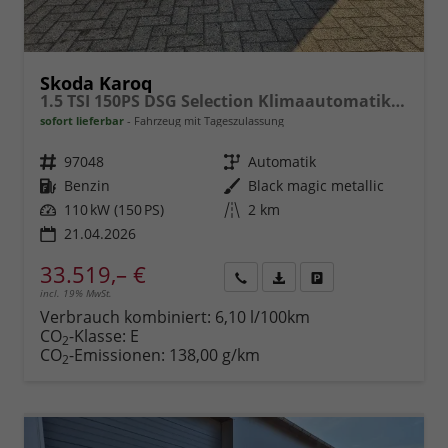
Skoda Karoq
1.5 TSI 150PS DSG Selection Klimaautomatik Sitzheizung Lenkradheizung ACC PDC v+h Rückf.Kamera abg.Scheiben Apple CarPlay Android Auto 17"LM
sofort lieferbar
Fahrzeug mit Tageszulassung
Fahrzeugnr.
97048
Getriebe
Automatik
Kraftstoff
Benzin
Außenfarbe
Black magic metallic
Leistung
110 kW (150 PS)
Kilometerstand
2 km
21.04.2026
33.519,– €
incl. 19% MwSt.
Rückruf
PDF-
Fahrzeug
anfordern
Datei,
drucken,
Verbrauch kombiniert:
6,10 l/100km
Fahrzeugexposé
parken
CO
-Klasse:
E
2
drucken
oder
CO
-Emissionen:
138,00 g/km
2
vergleichen