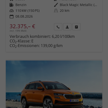
Kraftstoff
Benzin
Außenfarbe
Black Magic Metallic (1Z)
Leistung
110 kW (150 PS)
Kilometerstand
20 km
08.08.2026
32.375,– €
incl. 19% MwSt.
Rückruf
PDF-
Fahrzeug
anfordern
Datei,
drucken,
Verbrauch kombiniert:
6,20 l/100km
Fahrzeugexposé
parken
CO
-Klasse:
E
2
drucken
oder
CO
-Emissionen:
139,00 g/km
2
vergleichen