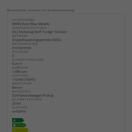
Beispielbilder, teilweise mit Sonderausstattung
AUSSENFARBE
[8X8X] Race Blau Metallic
INNENAUSSTATTUNG
[5L] Sitzbezug Stoff "Lodge" Schwarz
GETRIEBE
Doppelkupplungsgetriebe (DSG)
ANTRIEBSACHSE
Frontantrieb
ZYLINDER
4
SCHADSTOFFKLASSE
Euro 6
HUBRAUM
1.498 ccm
LEISTUNG
110 kW (150 PS)
KRAFTSTOFF
Benzin
KATEGORIE
SUV/Geländewagen/Pickup
KILOMETERSTAND
20 km
ZUSTAND
unfallfrei