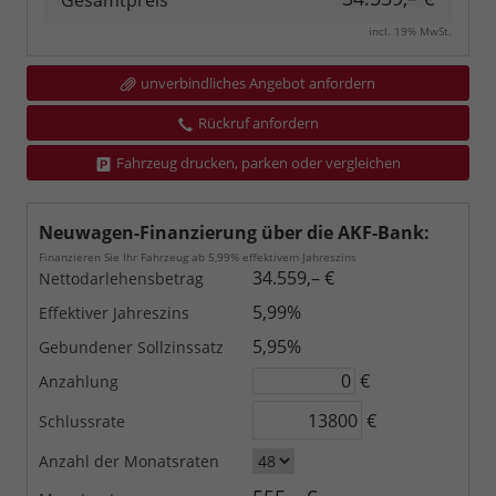
Gesamtpreis
incl. 19% MwSt.
unverbindliches Angebot anfordern
Rückruf anfordern
Fahrzeug drucken, parken oder vergleichen
Neuwagen-Finanzierung über die AKF-Bank:
Finanzieren Sie Ihr Fahrzeug ab 5,99% effektivem Jahreszins
34.559,– €
Nettodarlehensbetrag
5,99%
Effektiver Jahreszins
5,95%
Gebundener Sollzinssatz
€
Anzahlung
€
Schlussrate
Anzahl der Monatsraten