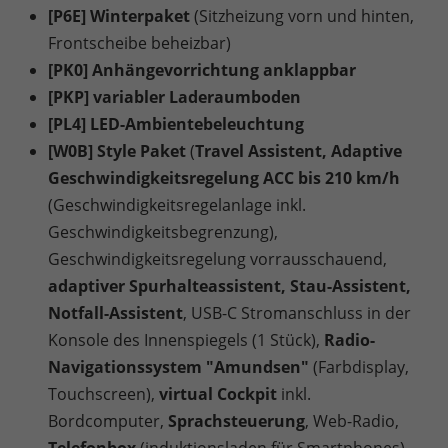
[P6E] Winterpaket
(Sitzheizung vorn und hinten,
Frontscheibe beheizbar)
[PK0] Anhängevorrichtung anklappbar
[PKP] variabler Laderaumboden
[PL4] LED-Ambientebeleuchtung
[W0B] Style Paket
(
Travel Assistent, Adaptive
Geschwindigkeitsregelung ACC bis 210 km/h
(Geschwindigkeitsregelanlage inkl.
Geschwindigkeitsbegrenzung),
Geschwindigkeitsregelung vorrausschauend,
adaptiver Spurhalteassistent, Stau-Assistent,
Notfall-Assistent
, USB-C Stromanschluss in der
Konsole des Innenspiegels (1 Stück),
Radio-
Navigationssystem "Amundsen"
(Farbdisplay,
Touchscreen),
virtual Cockpit
inkl.
Bordcomputer,
Sprachsteuerung
, Web-Radio,