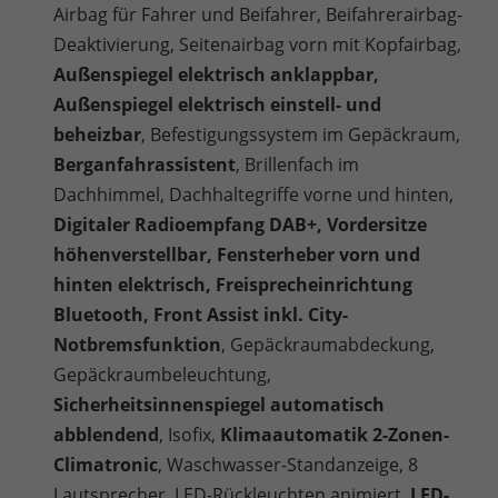
Airbag für Fahrer und Beifahrer, Beifahrerairbag-
Deaktivierung, Seitenairbag vorn mit Kopfairbag,
Außenspiegel elektrisch anklappbar,
Außenspiegel elektrisch einstell- und
beheizbar
, Befestigungssystem im Gepäckraum,
Berganfahrassistent
, Brillenfach im
Dachhimmel, Dachhaltegriffe vorne und hinten,
Digitaler Radioempfang DAB+, Vordersitze
höhenverstellbar, Fensterheber vorn und
hinten elektrisch, Freisprecheinrichtung
Bluetooth, Front Assist inkl. City-
Notbremsfunktion
, Gepäckraumabdeckung,
Gepäckraumbeleuchtung,
Sicherheitsinnenspiegel automatisch
abblendend
, Isofix,
Klimaautomatik 2-Zonen-
Climatronic
, Waschwasser-Standanzeige, 8
Lautsprecher, LED-Rückleuchten animiert,
LED-