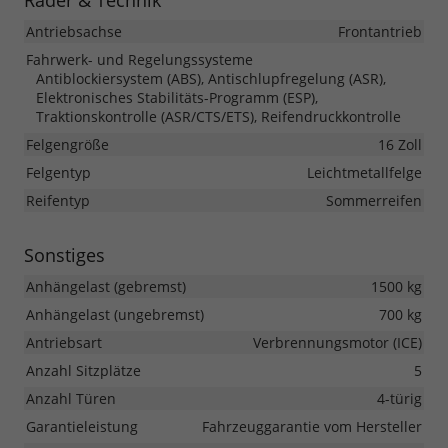
Räder & Technik
Antriebsachse
Frontantrieb
Fahrwerk- und Regelungssysteme
Antiblockiersystem (ABS), Antischlupfregelung (ASR),
Elektronisches Stabilitäts-Programm (ESP),
Traktionskontrolle (ASR/CTS/ETS), Reifendruckkontrolle
Felgengröße
16 Zoll
Felgentyp
Leichtmetallfelge
Reifentyp
Sommerreifen
Sonstiges
Anhängelast (gebremst)
1500 kg
Anhängelast (ungebremst)
700 kg
Antriebsart
Verbrennungsmotor (ICE)
Anzahl Sitzplätze
5
Anzahl Türen
4-türig
Garantieleistung
Fahrzeuggarantie vom Hersteller