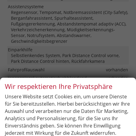
Assistenzsysteme
Regensensor, Tempomat, Notbremsassistent (City-Safety),
Berganfahrassistent, Spurhalteassistent,
Fußgängererkennung, Abstandstempomat adaptiv (ACC),
Verkehrzeichenerkennung, Müdigkeitserkennungs-
Sensor, Notrufsystem, Abstandswarner,
Geschwindigkeitsbegrenzer
Einparkhilfe
Selbstlenkendes System, Park Distance Control vorne,
Park Distance Control hinten, Rückfahrkamera
Fahrprofilauswahl
vorhanden
Innenspiegel automatisch abblendend
vorhanden
Wir respektieren Ihre Privatsphäre
Lenkung
Servolenkung
Lichttechnik
Unsere Website setzt Cookies ein, um unsere Dienste
Lichtsensor, Nebelscheinwerfer, Tagfahrlicht, LED-
für Sie bereitzustellen. Hierbei berücksichtigen wir Ihre
Rückleuchten, LED-Scheinwerfer, LED-Tagfahrlicht
Auswahl und verarbeiten nur die Daten für Marketing,
Pannenhilfe
Pannenkit
Analytics und Personalisierung, für die Sie uns Ihr
Start/Stop-Automatik
vorhanden
Einverständnis geben. Sie können Ihre Einwilligung
Zentralverriegelung
jederzeit mit Wirkung für die Zukunft widerrufen.