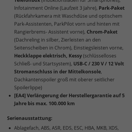
Telefonbox
(induktionsladen für Smartphones),
Infotainment Online (Laufzeit 3 Jahre),
Park-Paket
(Rückfahrkamera mit Waschdüse und optischem
Park-Assistenten, ParkPilot vorn und hinten mit
Rangierbrems- Assistent vorne),
Chrom-Paket
(Dachreling in silber, Zierleisten an den
Seitenscheiben in Chrom), Einstiegsleisten vorne,
Heckklappe elektrisch, Kessy
(schlüsselloses
Schließ- und Startsystem),
USB-C / 230 V / 12 Volt
Stromanschluss in der Mittelkonsole
,
Dachkantenspoiler groß mit oberer seitlicher
Spoilerlippe)
[EA4] Verlängerung der Herstellergarantie auf 5
Jahre bis max. 100.000 km
Serienausstattung:
Ablagefach, ABS, ASR, EDS, ESC, HBA, MKB, XDS,