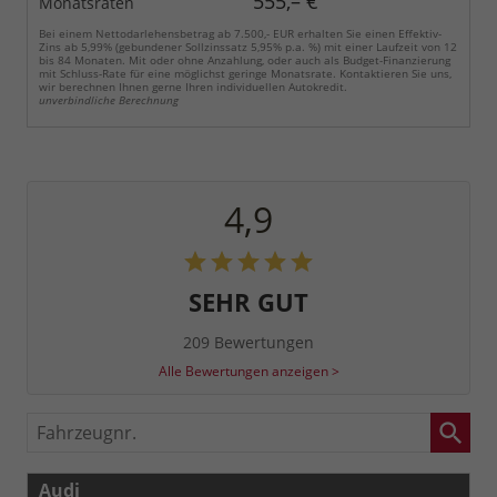
555,– €
Monatsraten
Bei einem Nettodarlehensbetrag ab 7.500,- EUR erhalten Sie einen Effektiv-
Zins ab 5,99% (gebundener Sollzinssatz 5,95% p.a. %) mit einer Laufzeit von 12
bis 84 Monaten. Mit oder ohne Anzahlung, oder auch als Budget-Finanzierung
mit Schluss-Rate für eine möglichst geringe Monatsrate. Kontaktieren Sie uns,
wir berechnen Ihnen gerne Ihren individuellen Autokredit.
unverbindliche Berechnung
4,9
SEHR GUT
209 Bewertungen
Alle Bewertungen anzeigen >
Fahrzeugnr.
Audi