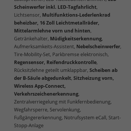
Scheinwerfer inkl. LED-Tagfahrlicht
,
Lichtsensor,
Multifunktions-Lederlenkrad
beheizbar, 16 Zoll Leichtmetallräder,
Mittelarmlehne vorn und hinten
,
Getränkehalter,
Müdigkeitserkennung
,
Aufmerksamkeits-Assistent,
Nebelscheinwerfer
,
Tire-Mobility-Set, Parkbremse elektronisch,
Regensensor, Reifendruckkontrolle
,
Rücksitzlehne geteilt umklappbar,
Scheiben ab
der B-Säule abgedunkelt
,
Sitzheizung vorn,
Wireless App-Connect,
Verkehrszeichenerkennung
,
Zentralverriegelung mit Funkfernbedienung,
Wegfahrsperre, Servolenkung,
Fußgängererkennung, Notrufsystem eCall, Start-
Stopp-Anlage