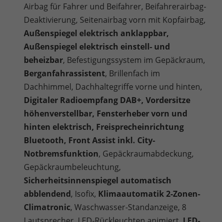
Airbag für Fahrer und Beifahrer, Beifahrerairbag-
Deaktivierung, Seitenairbag vorn mit Kopfairbag,
Außenspiegel elektrisch anklappbar,
Außenspiegel elektrisch einstell- und
beheizbar
, Befestigungssystem im Gepäckraum,
Berganfahrassistent
, Brillenfach im
Dachhimmel, Dachhaltegriffe vorne und hinten,
Digitaler Radioempfang DAB+, Vordersitze
höhenverstellbar, Fensterheber vorn und
hinten elektrisch, Freisprecheinrichtung
Bluetooth, Front Assist inkl. City-
Notbremsfunktion
, Gepäckraumabdeckung,
Gepäckraumbeleuchtung,
Sicherheitsinnenspiegel automatisch
abblendend
, Isofix,
Klimaautomatik 2-Zonen-
Climatronic
, Waschwasser-Standanzeige, 8
Lautsprecher, LED-Rückleuchten animiert,
LED-