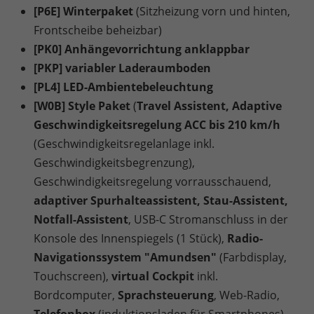
[P6E] Winterpaket
(Sitzheizung vorn und hinten,
Frontscheibe beheizbar)
[PK0] Anhängevorrichtung anklappbar
[PKP] variabler Laderaumboden
[PL4] LED-Ambientebeleuchtung
[W0B] Style Paket
(
Travel Assistent, Adaptive
Geschwindigkeitsregelung ACC bis 210 km/h
(Geschwindigkeitsregelanlage inkl.
Geschwindigkeitsbegrenzung),
Geschwindigkeitsregelung vorrausschauend,
adaptiver Spurhalteassistent, Stau-Assistent,
Notfall-Assistent
, USB-C Stromanschluss in der
Konsole des Innenspiegels (1 Stück),
Radio-
Navigationssystem "Amundsen"
(Farbdisplay,
Touchscreen),
virtual Cockpit
inkl.
Bordcomputer,
Sprachsteuerung
, Web-Radio,