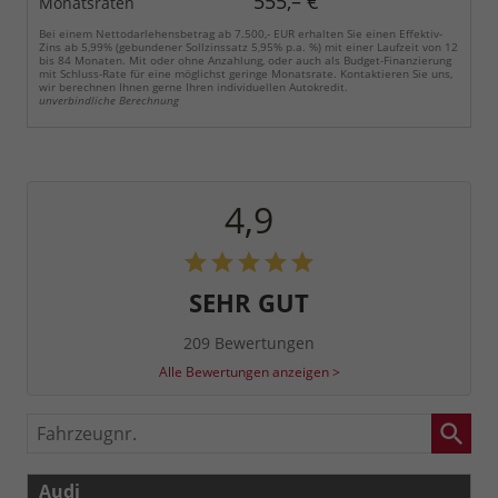
555,– €
Monatsraten
Bei einem Nettodarlehensbetrag ab 7.500,- EUR erhalten Sie einen Effektiv-
Zins ab 5,99% (gebundener Sollzinssatz 5,95% p.a. %) mit einer Laufzeit von 12
bis 84 Monaten. Mit oder ohne Anzahlung, oder auch als Budget-Finanzierung
mit Schluss-Rate für eine möglichst geringe Monatsrate. Kontaktieren Sie uns,
wir berechnen Ihnen gerne Ihren individuellen Autokredit.
unverbindliche Berechnung
4,9
SEHR GUT
209 Bewertungen
Alle Bewertungen anzeigen >
Fahrzeugnr.
Audi