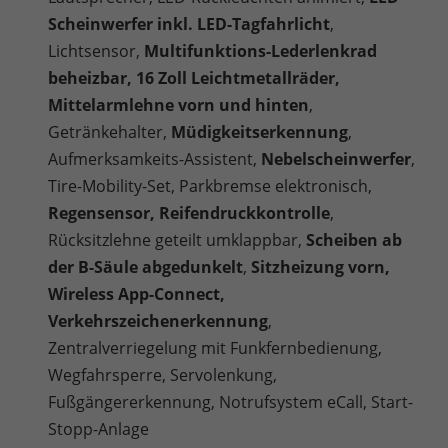
Scheinwerfer inkl. LED-Tagfahrlicht
,
Lichtsensor,
Multifunktions-Lederlenkrad
beheizbar, 16 Zoll Leichtmetallräder,
Mittelarmlehne vorn und hinten
,
Getränkehalter,
Müdigkeitserkennung
,
Aufmerksamkeits-Assistent,
Nebelscheinwerfer
,
Tire-Mobility-Set, Parkbremse elektronisch,
Regensensor, Reifendruckkontrolle
,
Rücksitzlehne geteilt umklappbar,
Scheiben ab
der B-Säule abgedunkelt
,
Sitzheizung vorn,
Wireless App-Connect,
Verkehrszeichenerkennung
,
Zentralverriegelung mit Funkfernbedienung,
Wegfahrsperre, Servolenkung,
Fußgängererkennung, Notrufsystem eCall, Start-
Stopp-Anlage