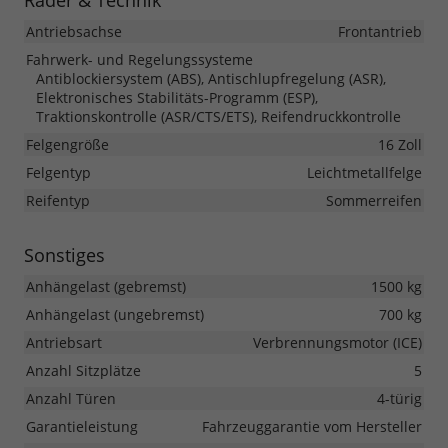
Räder & Technik
Antriebsachse
Frontantrieb
Fahrwerk- und Regelungssysteme
Antiblockiersystem (ABS), Antischlupfregelung (ASR),
Elektronisches Stabilitäts-Programm (ESP),
Traktionskontrolle (ASR/CTS/ETS), Reifendruckkontrolle
Felgengröße
16 Zoll
Felgentyp
Leichtmetallfelge
Reifentyp
Sommerreifen
Sonstiges
Anhängelast (gebremst)
1500 kg
Anhängelast (ungebremst)
700 kg
Antriebsart
Verbrennungsmotor (ICE)
Anzahl Sitzplätze
5
Anzahl Türen
4-türig
Garantieleistung
Fahrzeuggarantie vom Hersteller