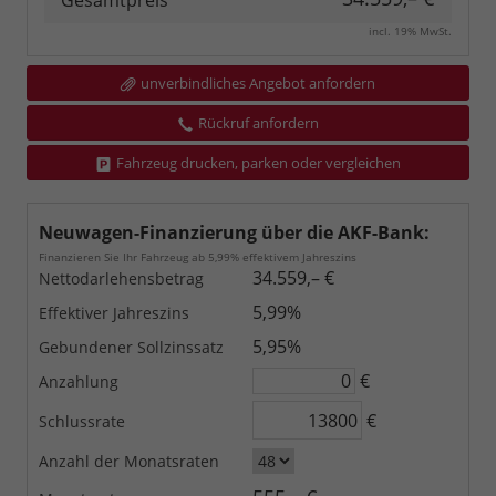
Gesamtpreis
incl. 19% MwSt.
unverbindliches Angebot anfordern
Rückruf anfordern
Fahrzeug drucken, parken oder vergleichen
Neuwagen-Finanzierung über die AKF-Bank:
Finanzieren Sie Ihr Fahrzeug ab 5,99% effektivem Jahreszins
34.559,– €
Nettodarlehensbetrag
5,99%
Effektiver Jahreszins
5,95%
Gebundener Sollzinssatz
€
Anzahlung
€
Schlussrate
Anzahl der Monatsraten