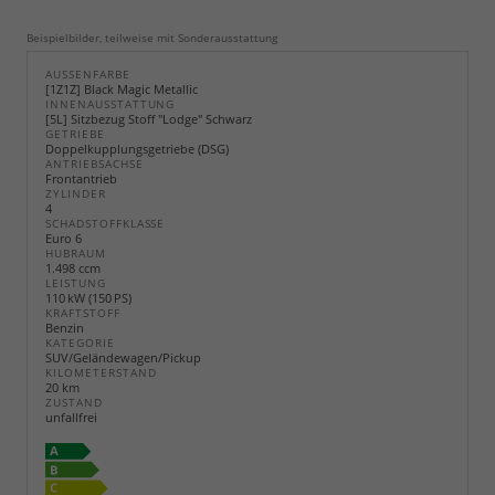
Beispielbilder, teilweise mit Sonderausstattung
AUSSENFARBE
[1Z1Z] Black Magic Metallic
INNENAUSSTATTUNG
[5L] Sitzbezug Stoff "Lodge" Schwarz
GETRIEBE
Doppelkupplungsgetriebe (DSG)
ANTRIEBSACHSE
Frontantrieb
ZYLINDER
4
SCHADSTOFFKLASSE
Euro 6
HUBRAUM
1.498 ccm
LEISTUNG
110 kW (150 PS)
KRAFTSTOFF
Benzin
KATEGORIE
SUV/Geländewagen/Pickup
KILOMETERSTAND
20 km
ZUSTAND
unfallfrei