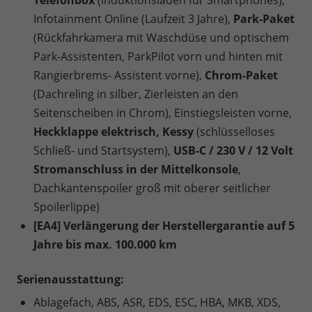
Telefonbox
(induktionsladen für Smartphones),
Infotainment Online (Laufzeit 3 Jahre),
Park-Paket
(Rückfahrkamera mit Waschdüse und optischem
Park-Assistenten, ParkPilot vorn und hinten mit
Rangierbrems- Assistent vorne),
Chrom-Paket
(Dachreling in silber, Zierleisten an den
Seitenscheiben in Chrom), Einstiegsleisten vorne,
Heckklappe elektrisch, Kessy
(schlüsselloses
Schließ- und Startsystem),
USB-C / 230 V / 12 Volt
Stromanschluss in der Mittelkonsole
,
Dachkantenspoiler groß mit oberer seitlicher
Spoilerlippe)
[EA4] Verlängerung der Herstellergarantie auf 5
Jahre bis max. 100.000 km
Serienausstattung:
Ablagefach, ABS, ASR, EDS, ESC, HBA, MKB, XDS,