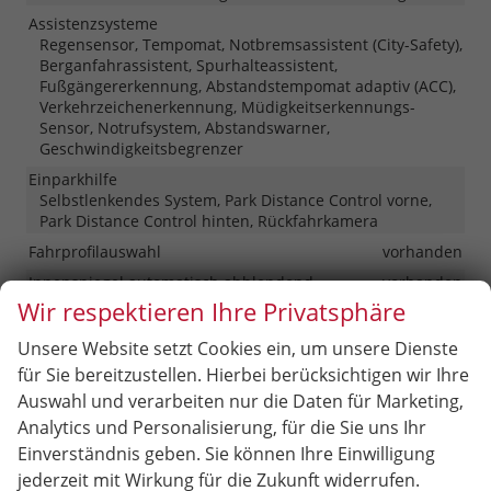
Assistenzsysteme
Regensensor, Tempomat, Notbremsassistent (City-Safety),
Berganfahrassistent, Spurhalteassistent,
Fußgängererkennung, Abstandstempomat adaptiv (ACC),
Verkehrzeichenerkennung, Müdigkeitserkennungs-
Sensor, Notrufsystem, Abstandswarner,
Geschwindigkeitsbegrenzer
Einparkhilfe
Selbstlenkendes System, Park Distance Control vorne,
Park Distance Control hinten, Rückfahrkamera
Fahrprofilauswahl
vorhanden
Innenspiegel automatisch abblendend
vorhanden
Wir respektieren Ihre Privatsphäre
Lenkung
Servolenkung
Lichttechnik
Unsere Website setzt Cookies ein, um unsere Dienste
Lichtsensor, Nebelscheinwerfer, Tagfahrlicht, LED-
für Sie bereitzustellen. Hierbei berücksichtigen wir Ihre
Rückleuchten, LED-Scheinwerfer, LED-Tagfahrlicht
Auswahl und verarbeiten nur die Daten für Marketing,
Pannenhilfe
Pannenkit
Analytics und Personalisierung, für die Sie uns Ihr
Start/Stop-Automatik
vorhanden
Einverständnis geben. Sie können Ihre Einwilligung
Zentralverriegelung
jederzeit mit Wirkung für die Zukunft widerrufen.