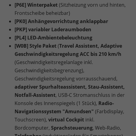
[P6E] Winterpaket
(Sitzheizung vorn und hinten,
Frontscheibe beheizbar)
[PK0] Anhängevorrichtung anklappbar
[PKP] variabler Laderaumboden
[PL4] LED-Ambientebeleuchtung
[W0B] Style Paket
(
Travel Assistent, Adaptive
Geschwindigkeitsregelung ACC bis 210 km/h
(Geschwindigkeitsregelanlage inkl.
Geschwindigkeitsbegrenzung),
Geschwindigkeitsregelung vorrausschauend,
adaptiver Spurhalteassistent, Stau-Assistent,
Notfall-Assistent
, USB-C Stromanschluss in der
Konsole des Innenspiegels (1 Stück),
Radio-
Navigationssystem "Amundsen"
(Farbdisplay,
Touchscreen),
virtual Cockpit
inkl.
Bordcomputer,
Sprachsteuerung
, Web-Radio,