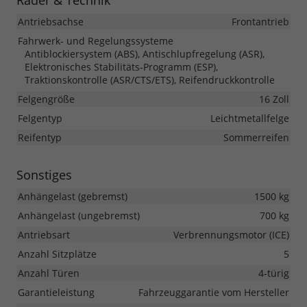
Räder & Technik
Antriebsachse
Frontantrieb
Fahrwerk- und Regelungssysteme
Antiblockiersystem (ABS), Antischlupfregelung (ASR),
Elektronisches Stabilitäts-Programm (ESP),
Traktionskontrolle (ASR/CTS/ETS), Reifendruckkontrolle
Felgengröße
16 Zoll
Felgentyp
Leichtmetallfelge
Reifentyp
Sommerreifen
Sonstiges
Anhängelast (gebremst)
1500 kg
Anhängelast (ungebremst)
700 kg
Antriebsart
Verbrennungsmotor (ICE)
Anzahl Sitzplätze
5
Anzahl Türen
4-türig
Garantieleistung
Fahrzeuggarantie vom Hersteller