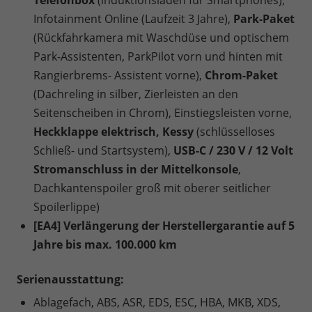
Telefonbox
(induktionsladen für Smartphones),
Infotainment Online (Laufzeit 3 Jahre),
Park-Paket
(Rückfahrkamera mit Waschdüse und optischem
Park-Assistenten, ParkPilot vorn und hinten mit
Rangierbrems- Assistent vorne),
Chrom-Paket
(Dachreling in silber, Zierleisten an den
Seitenscheiben in Chrom), Einstiegsleisten vorne,
Heckklappe elektrisch, Kessy
(schlüsselloses
Schließ- und Startsystem),
USB-C / 230 V / 12 Volt
Stromanschluss in der Mittelkonsole
,
Dachkantenspoiler groß mit oberer seitlicher
Spoilerlippe)
[EA4] Verlängerung der Herstellergarantie auf 5
Jahre bis max. 100.000 km
Serienausstattung:
Ablagefach, ABS, ASR, EDS, ESC, HBA, MKB, XDS,