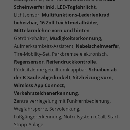
Scheinwerfer inkl. LED-Tagfahrlicht
,
Lichtsensor,
Multifunktions-Lederlenkrad
beheizbar, 16 Zoll Leichtmetallräder,
Mittelarmlehne vorn und hinten
,
Getränkehalter,
Müdigkeitserkennung
,
Aufmerksamkeits-Assistent,
Nebelscheinwerfer
,
Tire-Mobility-Set, Parkbremse elektronisch,
Regensensor, Reifendruckkontrolle
,
Rücksitzlehne geteilt umklappbar,
Scheiben ab
der B-Säule abgedunkelt
,
Sitzheizung vorn,
Wireless App-Connect,
Verkehrszeichenerkennung
,
Zentralverriegelung mit Funkfernbedienung,
Wegfahrsperre, Servolenkung,
Fußgängererkennung, Notrufsystem eCall, Start-
Stopp-Anlage