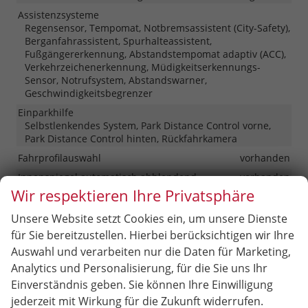
Assistenzsysteme
Regensensor, Tempomat, Notbremsassistent (City-Safety),
Berganfahrassistent, Spurhalteassistent,
Fußgängererkennung, Abstandstempomat adaptiv (ACC),
Verkehrzeichenerkennung, Müdigkeitserkennungs-
Sensor, Notrufsystem, Abstandswarner,
Geschwindigkeitsbegrenzer
Einparkhilfe
Selbstlenkendes System, Park Distance Control vorne,
Park Distance Control hinten, Rückfahrkamera
Fahrprofilauswahl
vorhanden
Innenspiegel automatisch abblendend
vorhanden
Wir respektieren Ihre Privatsphäre
Lenkung
Servolenkung
Lichttechnik
Unsere Website setzt Cookies ein, um unsere Dienste
Lichtsensor, Nebelscheinwerfer, Tagfahrlicht, LED-
für Sie bereitzustellen. Hierbei berücksichtigen wir Ihre
Rückleuchten, LED-Scheinwerfer, LED-Tagfahrlicht
Auswahl und verarbeiten nur die Daten für Marketing,
Pannenhilfe
Pannenkit
Analytics und Personalisierung, für die Sie uns Ihr
Start/Stop-Automatik
vorhanden
Einverständnis geben. Sie können Ihre Einwilligung
Zentralverriegelung
jederzeit mit Wirkung für die Zukunft widerrufen.