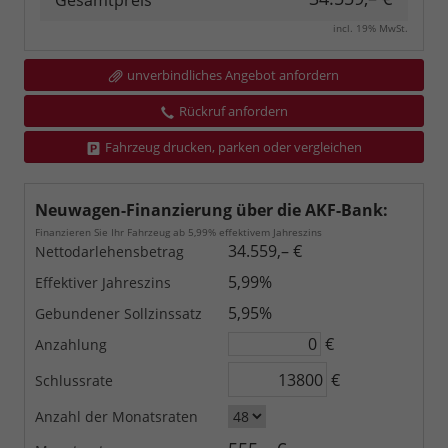
Gesamtpreis
incl. 19% MwSt.
unverbindliches Angebot anfordern
Rückruf anfordern
Fahrzeug drucken, parken oder vergleichen
Neuwagen-Finanzierung über die AKF-Bank:
Finanzieren Sie Ihr Fahrzeug ab 5,99% effektivem Jahreszins
34.559,– €
Nettodarlehensbetrag
5,99%
Effektiver Jahreszins
5,95%
Gebundener Sollzinssatz
€
Anzahlung
€
Schlussrate
Anzahl der Monatsraten