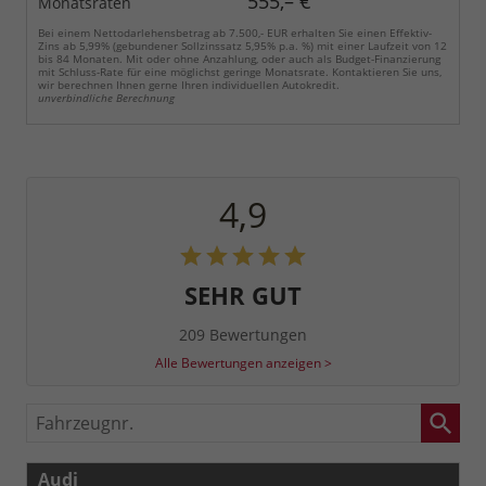
555,– €
Monatsraten
Bei einem Nettodarlehensbetrag ab 7.500,- EUR erhalten Sie einen Effektiv-
Zins ab 5,99% (gebundener Sollzinssatz 5,95% p.a. %) mit einer Laufzeit von 12
bis 84 Monaten. Mit oder ohne Anzahlung, oder auch als Budget-Finanzierung
mit Schluss-Rate für eine möglichst geringe Monatsrate. Kontaktieren Sie uns,
wir berechnen Ihnen gerne Ihren individuellen Autokredit.
unverbindliche Berechnung
4,9
SEHR GUT
209 Bewertungen
Alle Bewertungen anzeigen >
Fahrzeugnr.
Audi