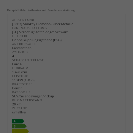
Beispielbilder, teilweise mit Sonderausstattung
AUSSENFARBE
[B3B3] Smokey Diamond-Silber Metallic
INNENAUSSTATTUNG
[5L] Sitzbezug Stoff "Lodge" Schwarz
GETRIEBE
Doppelkupplungsgetriebe (DSG)
ANTRIEBSACHSE
Frontantrieb
ZYLINDER
4
SCHADSTOFFKLASSE
Euro 6
HUBRAUM
1.498 ccm
LEISTUNG
110 kW (150 PS)
KRAFTSTOFF
Benzin
KATEGORIE
SUV/Geländewagen/Pickup
KILOMETERSTAND
20 km
ZUSTAND
unfallfrei