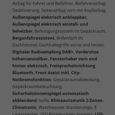
Airbag für Fahrer und Beifahrer, Beifahrerairbag-
Deaktivierung, Seitenairbag vorn mit Kopfairbag,
Außenspiegel elektrisch anklappbar,
Außenspiegel elektrisch einstell- und
beheizbar
, Befestigungssystem im Gepäckraum,
Berganfahrassistent
, Brillenfach im
Dachhimmel, Dachhaltegriffe vorne und hinten,
Digitaler Radioempfang DAB+, Vordersitze
höhenverstellbar, Fensterheber vorn und
hinten elektrisch, Freisprecheinrichtung
Bluetooth, Front Assist inkl. City-
Notbremsfunktion
, Gepäckraumabdeckung,
Gepäckraumbeleuchtung,
Sicherheitsinnenspiegel automatisch
abblendend
, Isofix,
Klimaautomatik 2-Zonen-
Climatronic
, Waschwasser-Standanzeige, 8
Lautsprecher, LED-Rückleuchten animiert,
LED-