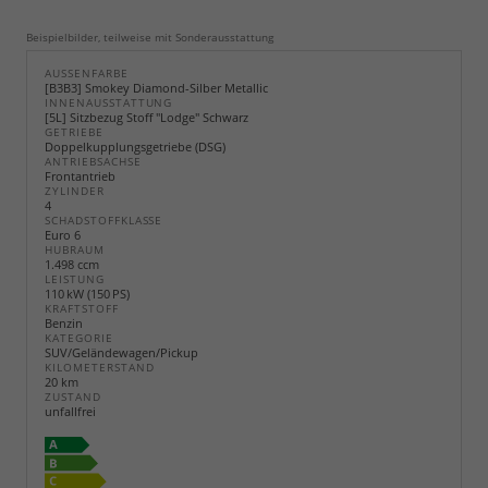
Beispielbilder, teilweise mit Sonderausstattung
AUSSENFARBE
[B3B3] Smokey Diamond-Silber Metallic
INNENAUSSTATTUNG
[5L] Sitzbezug Stoff "Lodge" Schwarz
GETRIEBE
Doppelkupplungsgetriebe (DSG)
ANTRIEBSACHSE
Frontantrieb
ZYLINDER
4
SCHADSTOFFKLASSE
Euro 6
HUBRAUM
1.498 ccm
LEISTUNG
110 kW (150 PS)
KRAFTSTOFF
Benzin
KATEGORIE
SUV/Geländewagen/Pickup
KILOMETERSTAND
20 km
ZUSTAND
unfallfrei