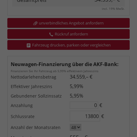
Gesamtpreis
incl. 19% MwSt.
unverbindliches Angebot anfordern
Rückruf anfordern
Fahrzeug drucken, parken oder vergleichen
Neuwagen-Finanzierung über die AKF-Bank:
Finanzieren Sie Ihr Fahrzeug ab 5,99% effektivem Jahreszins
34.559,– €
Nettodarlehensbetrag
5,99%
Effektiver Jahreszins
5,95%
Gebundener Sollzinssatz
€
Anzahlung
€
Schlussrate
Anzahl der Monatsraten