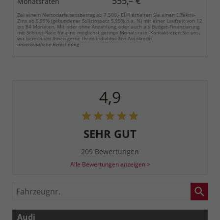
555,– €
Monatsraten
Bei einem Nettodarlehensbetrag ab 7.500,- EUR erhalten Sie einen Effektiv-
Zins ab 5,99% (gebundener Sollzinssatz 5,95% p.a. %) mit einer Laufzeit von 12
bis 84 Monaten. Mit oder ohne Anzahlung, oder auch als Budget-Finanzierung
mit Schluss-Rate für eine möglichst geringe Monatsrate. Kontaktieren Sie uns,
wir berechnen Ihnen gerne Ihren individuellen Autokredit.
unverbindliche Berechnung
4,9
SEHR GUT
209 Bewertungen
Alle Bewertungen anzeigen >
Fahrzeugnr.
Audi