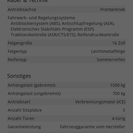
Räder & Technik
Antriebsachse
Frontantrieb
Fahrwerk- und Regelungssysteme
Antiblockiersystem (ABS), Antischlupfregelung (ASR),
Elektronisches Stabilitäts-Programm (ESP),
Traktionskontrolle (ASR/CTS/ETS), Reifendruckkontrolle
Felgengröße
16 Zoll
Felgentyp
Leichtmetallfelge
Reifentyp
Sommerreifen
Sonstiges
Anhängelast (gebremst)
1500 kg
Anhängelast (ungebremst)
700 kg
Antriebsart
Verbrennungsmotor (ICE)
Anzahl Sitzplätze
5
Anzahl Türen
4-türig
Garantieleistung
Fahrzeuggarantie vom Hersteller