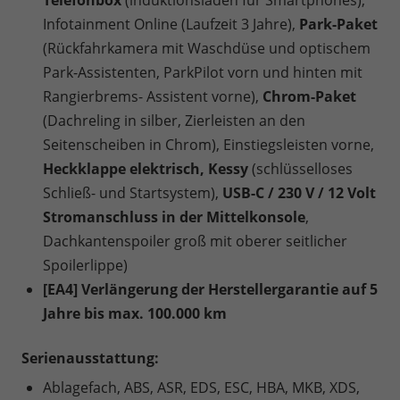
Telefonbox
(induktionsladen für Smartphones),
Infotainment Online (Laufzeit 3 Jahre),
Park-Paket
(Rückfahrkamera mit Waschdüse und optischem
Park-Assistenten, ParkPilot vorn und hinten mit
Rangierbrems- Assistent vorne),
Chrom-Paket
(Dachreling in silber, Zierleisten an den
Seitenscheiben in Chrom), Einstiegsleisten vorne,
Heckklappe elektrisch, Kessy
(schlüsselloses
Schließ- und Startsystem),
USB-C / 230 V / 12 Volt
Stromanschluss in der Mittelkonsole
,
Dachkantenspoiler groß mit oberer seitlicher
Spoilerlippe)
[EA4] Verlängerung der Herstellergarantie auf 5
Jahre bis max. 100.000 km
Serienausstattung:
Ablagefach, ABS, ASR, EDS, ESC, HBA, MKB, XDS,