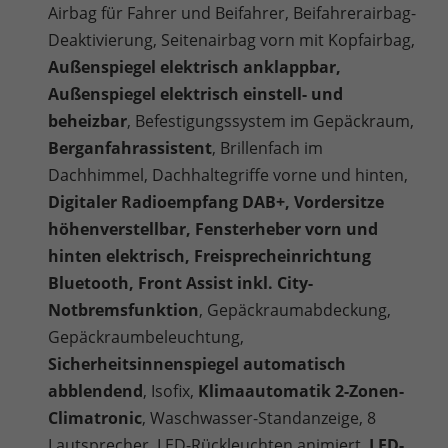
Airbag für Fahrer und Beifahrer, Beifahrerairbag-
Deaktivierung, Seitenairbag vorn mit Kopfairbag,
Außenspiegel elektrisch anklappbar,
Außenspiegel elektrisch einstell- und
beheizbar
, Befestigungssystem im Gepäckraum,
Berganfahrassistent
, Brillenfach im
Dachhimmel, Dachhaltegriffe vorne und hinten,
Digitaler Radioempfang DAB+, Vordersitze
höhenverstellbar, Fensterheber vorn und
hinten elektrisch, Freisprecheinrichtung
Bluetooth, Front Assist inkl. City-
Notbremsfunktion
, Gepäckraumabdeckung,
Gepäckraumbeleuchtung,
Sicherheitsinnenspiegel automatisch
abblendend
, Isofix,
Klimaautomatik 2-Zonen-
Climatronic
, Waschwasser-Standanzeige, 8
Lautsprecher, LED-Rückleuchten animiert,
LED-