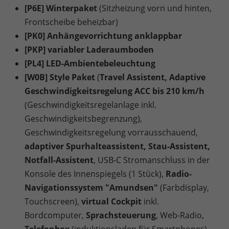
[P6E] Winterpaket
(Sitzheizung vorn und hinten,
Frontscheibe beheizbar)
[PK0] Anhängevorrichtung anklappbar
[PKP] variabler Laderaumboden
[PL4] LED-Ambientebeleuchtung
[W0B] Style Paket
(
Travel Assistent, Adaptive
Geschwindigkeitsregelung ACC bis 210 km/h
(Geschwindigkeitsregelanlage inkl.
Geschwindigkeitsbegrenzung),
Geschwindigkeitsregelung vorrausschauend,
adaptiver Spurhalteassistent, Stau-Assistent,
Notfall-Assistent
, USB-C Stromanschluss in der
Konsole des Innenspiegels (1 Stück),
Radio-
Navigationssystem "Amundsen"
(Farbdisplay,
Touchscreen),
virtual Cockpit
inkl.
Bordcomputer,
Sprachsteuerung
, Web-Radio,