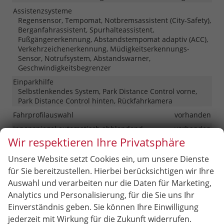
Assistenzsysteme
Regensensor, Tempomat, Notbremsassistent (City-Safety),
Berganfahrassistent, Spurhalteassistent,
Fußgängererkennung, Abstandstempomat adaptiv (ACC),
Verkehrzeichenerkennung, Müdigkeitserkennungs-
Sensor, Notrufsystem, Abstandswarner,
Geschwindigkeitsbegrenzer
Einparkhilfe
Selbstlenkendes System, Park Distance Control vorne,
Park Distance Control hinten, Rückfahrkamera
Fahrprofilauswahl
vorhanden
Innenspiegel automatisch abblendend
vorhanden
Wir respektieren Ihre Privatsphäre
Lenkung
Servolenkung
Lichttechnik
Unsere Website setzt Cookies ein, um unsere Dienste
Lichtsensor, Nebelscheinwerfer, Tagfahrlicht, LED-
für Sie bereitzustellen. Hierbei berücksichtigen wir Ihre
Rückleuchten, LED-Scheinwerfer, LED-Tagfahrlicht
Auswahl und verarbeiten nur die Daten für Marketing,
Pannenhilfe
Pannenkit
Analytics und Personalisierung, für die Sie uns Ihr
Start/Stop-Automatik
vorhanden
Einverständnis geben. Sie können Ihre Einwilligung
Zentralverriegelung
jederzeit mit Wirkung für die Zukunft widerrufen.