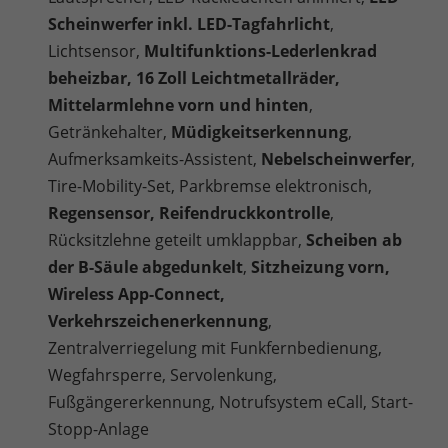
Scheinwerfer inkl. LED-Tagfahrlicht
,
Lichtsensor,
Multifunktions-Lederlenkrad
beheizbar, 16 Zoll Leichtmetallräder,
Mittelarmlehne vorn und hinten
,
Getränkehalter,
Müdigkeitserkennung
,
Aufmerksamkeits-Assistent,
Nebelscheinwerfer
,
Tire-Mobility-Set, Parkbremse elektronisch,
Regensensor, Reifendruckkontrolle
,
Rücksitzlehne geteilt umklappbar,
Scheiben ab
der B-Säule abgedunkelt
,
Sitzheizung vorn,
Wireless App-Connect,
Verkehrszeichenerkennung
,
Zentralverriegelung mit Funkfernbedienung,
Wegfahrsperre, Servolenkung,
Fußgängererkennung, Notrufsystem eCall, Start-
Stopp-Anlage