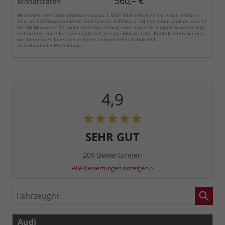
560,– €
Monatsraten
Bei einem Nettodarlehensbetrag ab 7.500,- EUR erhalten Sie einen Effektiv-
Zins ab 5,99% (gebundener Sollzinssatz 5,95% p.a. %) mit einer Laufzeit von 12
bis 84 Monaten. Mit oder ohne Anzahlung, oder auch als Budget-Finanzierung
mit Schluss-Rate für eine möglichst geringe Monatsrate. Kontaktieren Sie uns,
wir berechnen Ihnen gerne Ihren individuellen Autokredit.
unverbindliche Berechnung
4,9
SEHR GUT
209 Bewertungen
Alle Bewertungen anzeigen >
Fahrzeugnr.
Audi