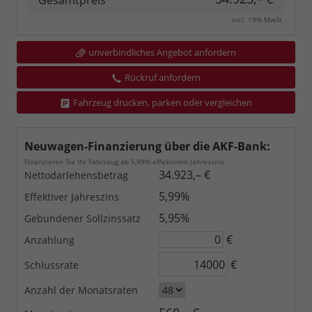
Gesamtpreis
incl. 19% MwSt.
unverbindliches Angebot anfordern
Rückruf anfordern
Fahrzeug drucken, parken oder vergleichen
Neuwagen-Finanzierung über die AKF-Bank:
Finanzieren Sie Ihr Fahrzeug ab 5,99% effektivem Jahreszins
34.923,– €
Nettodarlehensbetrag
5,99%
Effektiver Jahreszins
5,95%
Gebundener Sollzinssatz
€
Anzahlung
€
Schlussrate
Anzahl der Monatsraten