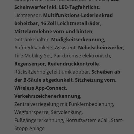
Scheinwerfer inkl. LED-Tagfahrlicht
,
Lichtsensor,
Multifunktions-Lederlenkrad
beheizbar, 16 Zoll Leichtmetallräder,
Mittelarmlehne vorn und hinten
,
Getränkehalter,
Müdigkeitserkennung
,
Aufmerksamkeits-Assistent,
Nebelscheinwerfer
,
Tire-Mobility-Set, Parkbremse elektronisch,
Regensensor, Reifendruckkontrolle
,
Rücksitzlehne geteilt umklappbar,
Scheiben ab
der B-Säule abgedunkelt
,
Sitzheizung vorn,
Wireless App-Connect,
Verkehrszeichenerkennung
,
Zentralverriegelung mit Funkfernbedienung,
Wegfahrsperre, Servolenkung,
Fußgängererkennung, Notrufsystem eCall, Start-
Stopp-Anlage