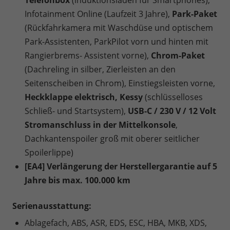
Telefonbox
(induktionsladen für Smartphones),
Infotainment Online (Laufzeit 3 Jahre),
Park-Paket
(Rückfahrkamera mit Waschdüse und optischem
Park-Assistenten, ParkPilot vorn und hinten mit
Rangierbrems- Assistent vorne),
Chrom-Paket
(Dachreling in silber, Zierleisten an den
Seitenscheiben in Chrom), Einstiegsleisten vorne,
Heckklappe elektrisch, Kessy
(schlüsselloses
Schließ- und Startsystem),
USB-C / 230 V / 12 Volt
Stromanschluss in der Mittelkonsole
,
Dachkantenspoiler groß mit oberer seitlicher
Spoilerlippe)
[EA4] Verlängerung der Herstellergarantie auf 5
Jahre bis max. 100.000 km
Serienausstattung:
Ablagefach, ABS, ASR, EDS, ESC, HBA, MKB, XDS,