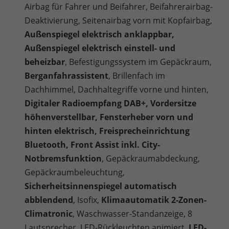
Airbag für Fahrer und Beifahrer, Beifahrerairbag-
Deaktivierung, Seitenairbag vorn mit Kopfairbag,
Außenspiegel elektrisch anklappbar,
Außenspiegel elektrisch einstell- und
beheizbar
, Befestigungssystem im Gepäckraum,
Berganfahrassistent
, Brillenfach im
Dachhimmel, Dachhaltegriffe vorne und hinten,
Digitaler Radioempfang DAB+, Vordersitze
höhenverstellbar, Fensterheber vorn und
hinten elektrisch, Freisprecheinrichtung
Bluetooth, Front Assist inkl. City-
Notbremsfunktion
, Gepäckraumabdeckung,
Gepäckraumbeleuchtung,
Sicherheitsinnenspiegel automatisch
abblendend
, Isofix,
Klimaautomatik 2-Zonen-
Climatronic
, Waschwasser-Standanzeige, 8
Lautsprecher, LED-Rückleuchten animiert,
LED-