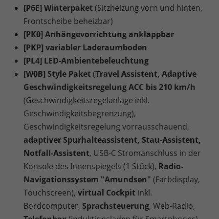
[P6E] Winterpaket
(Sitzheizung vorn und hinten,
Frontscheibe beheizbar)
[PK0] Anhängevorrichtung anklappbar
[PKP] variabler Laderaumboden
[PL4] LED-Ambientebeleuchtung
[W0B] Style Paket
(
Travel Assistent, Adaptive
Geschwindigkeitsregelung ACC bis 210 km/h
(Geschwindigkeitsregelanlage inkl.
Geschwindigkeitsbegrenzung),
Geschwindigkeitsregelung vorrausschauend,
adaptiver Spurhalteassistent, Stau-Assistent,
Notfall-Assistent
, USB-C Stromanschluss in der
Konsole des Innenspiegels (1 Stück),
Radio-
Navigationssystem "Amundsen"
(Farbdisplay,
Touchscreen),
virtual Cockpit
inkl.
Bordcomputer,
Sprachsteuerung
, Web-Radio,