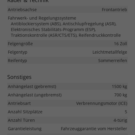
Räder & Technik
Antriebsachse
Frontantrieb
Fahrwerk- und Regelungssysteme
Antiblockiersystem (ABS), Antischlupfregelung (ASR),
Elektronisches Stabilitäts-Programm (ESP),
Traktionskontrolle (ASR/CTS/ETS), Reifendruckkontrolle
Felgengröße
16 Zoll
Felgentyp
Leichtmetallfelge
Reifentyp
Sommerreifen
Sonstiges
Anhängelast (gebremst)
1500 kg
Anhängelast (ungebremst)
700 kg
Antriebsart
Verbrennungsmotor (ICE)
Anzahl Sitzplätze
5
Anzahl Türen
4-türig
Garantieleistung
Fahrzeuggarantie vom Hersteller