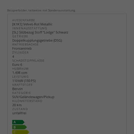
Beispielbilder, teilweise mit Sonderausstattung
AUSSENFARBE
[K1K1] Velvet-Rot Metallic
INNENAUSSTATTUNG
[5L] Sitzbezug Stoff "Lodge" Schwarz
GETRIEBE
Doppelkupplungsgetriebe (DSG)
ANTRIEBSACHSE
Frontantrieb
ZYLINDER
4
SCHADSTOFFKLASSE
Euro 6
HUBRAUM
1.498 ccm
LEISTUNG
110 kW (150 PS)
KRAFTSTOFF
Benzin
KATEGORIE
SUV/Geländewagen/Pickup
KILOMETERSTAND
20 km
ZUSTAND
unfallfrei