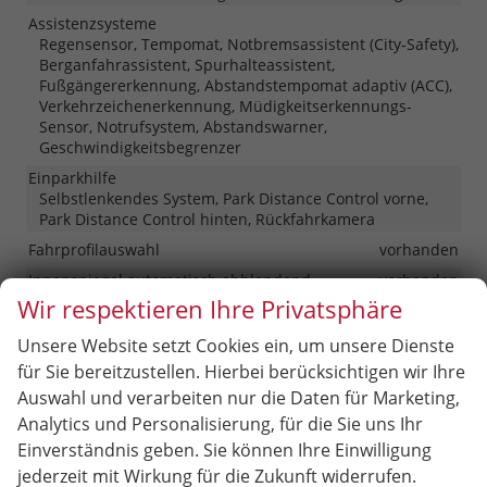
Assistenzsysteme
Regensensor, Tempomat, Notbremsassistent (City-Safety),
Berganfahrassistent, Spurhalteassistent,
Fußgängererkennung, Abstandstempomat adaptiv (ACC),
Verkehrzeichenerkennung, Müdigkeitserkennungs-
Sensor, Notrufsystem, Abstandswarner,
Geschwindigkeitsbegrenzer
Einparkhilfe
Selbstlenkendes System, Park Distance Control vorne,
Park Distance Control hinten, Rückfahrkamera
Fahrprofilauswahl
vorhanden
Innenspiegel automatisch abblendend
vorhanden
Wir respektieren Ihre Privatsphäre
Lenkung
Servolenkung
Lichttechnik
Unsere Website setzt Cookies ein, um unsere Dienste
Lichtsensor, Nebelscheinwerfer, Tagfahrlicht, LED-
für Sie bereitzustellen. Hierbei berücksichtigen wir Ihre
Rückleuchten, LED-Scheinwerfer, LED-Tagfahrlicht
Auswahl und verarbeiten nur die Daten für Marketing,
Pannenhilfe
Pannenkit
Analytics und Personalisierung, für die Sie uns Ihr
Start/Stop-Automatik
vorhanden
Einverständnis geben. Sie können Ihre Einwilligung
Zentralverriegelung
jederzeit mit Wirkung für die Zukunft widerrufen.