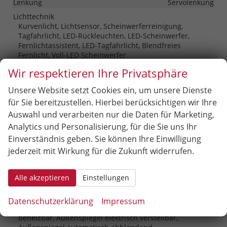
Lenkung
Servolenkung
Lichttechnik
Kurvenlicht, Lichtsensor, Scheinwerferreinigung,
Tagfahrlicht, LED-Rückleuchten, LED-Scheinwerfer,
Fernlichtassistent, LED-Tagfahrlicht, Blendfreies
Fernlicht, Voll-LED Scheinwerfer
Pannenhilfe
Pannenkit
Wir respektieren Ihre Privatsphäre
Start/Stop-Automatik
vorhanden
Unsere Website setzt Cookies ein, um unsere Dienste
Waschwasserstandsanzeige
vorhanden
für Sie bereitzustellen. Hierbei berücksichtigen wir Ihre
Zentralverriegelung
Auswahl und verarbeiten nur die Daten für Marketing,
Zentralverriegelung, Zentralverriegelung mit
Analytics und Personalisierung, für die Sie uns Ihr
Funkfernbedienung, Schlüssellose Zentralverriegelung
Einverständnis geben. Sie können Ihre Einwilligung
(Keyless Go)
jederzeit mit Wirkung für die Zukunft widerrufen.
Außen
Alle akzeptieren
Einstellungen
Anhängerkupplung
Schwenkbar
Außenspiegel
Datenschutzerklärung
Impressum
Außenspiegel elektrisch anklappbar, Außenspiegel
beheizbar, Außenspiegel elektrisch verstellbar,