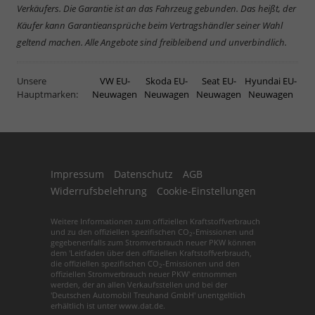
Verkäufers. Die Garantie ist an das Fahrzeug gebunden. Das heißt, der
Käufer kann Garantieansprüche beim Vertragshändler seiner Wahl
geltend machen. Alle Angebote sind freibleibend und unverbindlich.
Unsere
VW EU-
Skoda EU-
Seat EU-
Hyundai EU-
Hauptmarken:
Neuwagen
Neuwagen
Neuwagen
Neuwagen
Impressum
Datenschutz
AGB
Widerrufsbelehrung
Cookie-Einstellungen
Weitere Informationen zum offiziellen Kraftstoffverbrauch
und zu den offiziellen spezifischen CO
-Emissionen und
2
gegebenenfalls zum Stromverbrauch neuer PKW können
dem 'Leitfaden über den offiziellen Kraftstoffverbrauch,
die offiziellen spezifischen CO
-Emissionen und den
2
offiziellen Stromverbrauch neuer PKW' entnommen
werden, der an allen Verkaufsstellen und bei der
'Deutschen Automobil Treuhand GmbH' unentgeltlich
erhältlich ist unter www.dat.de.