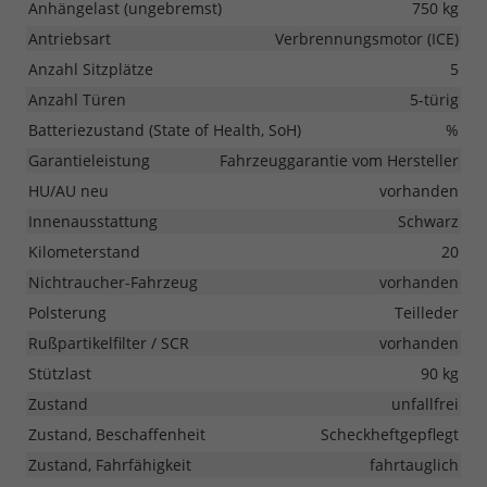
Anhängelast (ungebremst)
750 kg
Antriebsart
Verbrennungsmotor (ICE)
Anzahl Sitzplätze
5
Anzahl Türen
5-türig
Batteriezustand (State of Health, SoH)
%
Garantieleistung
Fahrzeuggarantie vom Hersteller
HU/AU neu
vorhanden
Innenausstattung
Schwarz
Kilometerstand
20
Nichtraucher-Fahrzeug
vorhanden
Polsterung
Teilleder
Rußpartikelfilter / SCR
vorhanden
Stützlast
90 kg
Zustand
unfallfrei
Zustand, Beschaffenheit
Scheckheftgepflegt
Zustand, Fahrfähigkeit
fahrtauglich