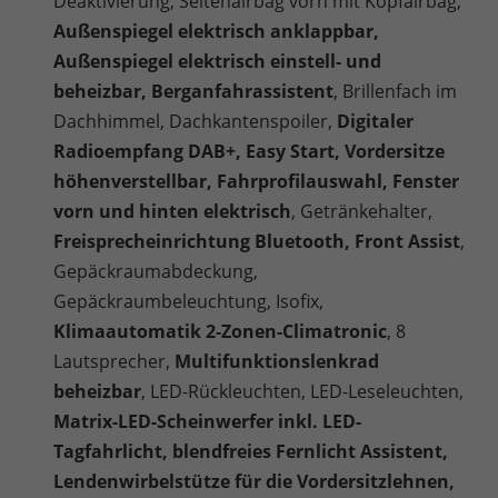
Deaktivierung, Seitenairbag vorn mit Kopfairbag,
Außenspiegel elektrisch anklappbar,
Außenspiegel elektrisch einstell- und
beheizbar, Berganfahrassistent
, Brillenfach im
Dachhimmel, Dachkantenspoiler,
Digitaler
Radioempfang DAB+, Easy Start, Vordersitze
höhenverstellbar, Fahrprofilauswahl, Fenster
vorn und hinten elektrisch
, Getränkehalter,
Freisprecheinrichtung Bluetooth, Front Assist
,
Gepäckraumabdeckung,
Gepäckraumbeleuchtung, Isofix,
Klimaautomatik 2-Zonen-Climatronic
, 8
Lautsprecher,
Multifunktionslenkrad
beheizbar
, LED-Rückleuchten, LED-Leseleuchten,
Matrix-LED-Scheinwerfer inkl. LED-
Tagfahrlicht, blendfreies Fernlicht Assistent,
Lendenwirbelstütze für die Vordersitzlehnen,