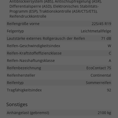
Antiblockiersystem (ABS), Antischlupfregelung (ASR),
Differentialsperre (ASD), Elektronisches Stabilitäts-
Programm (ESP), Traktionskontrolle (ASR/CTS/ETS),
Reifendruckkontrolle
Reifengröße vorne
225/45 R19
Felgentyp
Leichtmetallfelge
Lautstärke externes Rollgeräusch der Reifen
71 dB
Reifen-Geschwindigkeitsindex
W
Reifen-Kraftstoffeffizienzklasse
C
Reifen-Nasshaftungsklasse
A
Reifenbezeichnung
EcoContact 7S
Reifenhersteller
Continental
Reifentyp
Sommerreifen
Tragfähigkeitsindex
92
Sonstiges
Anhängelast (gebremst)
2100 kg