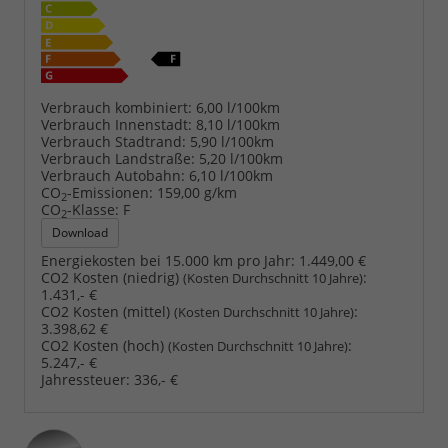
Verbrauch kombiniert:
6,00 l/100km
Verbrauch Innenstadt:
8,10 l/100km
Verbrauch Stadtrand:
5,90 l/100km
Verbrauch Landstraße:
5,20 l/100km
Verbrauch Autobahn:
6,10 l/100km
CO
-Emissionen:
159,00 g/km
2
CO
-Klasse:
F
2
Download
Energiekosten bei 15.000 km pro Jahr:
1.449,00 €
CO2 Kosten (niedrig)
:
(Kosten Durchschnitt 10 Jahre)
1.431,- €
CO2 Kosten (mittel)
:
(Kosten Durchschnitt 10 Jahre)
3.398,62 €
CO2 Kosten (hoch)
:
(Kosten Durchschnitt 10 Jahre)
5.247,- €
Jahressteuer:
336,- €