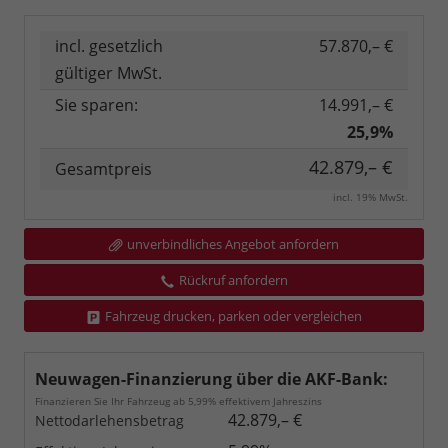
incl. gesetzlich
57.870,– €
gültiger MwSt.
Sie sparen:
14.991,– €
25,9%
42.879,– €
Gesamtpreis
incl. 19% MwSt.
unverbindliches Angebot anfordern
Rückruf anfordern
Fahrzeug drucken, parken oder vergleichen
Neuwagen-Finanzierung über die AKF-Bank:
Finanzieren Sie Ihr Fahrzeug ab 5,99% effektivem Jahreszins
42.879,– €
Nettodarlehensbetrag