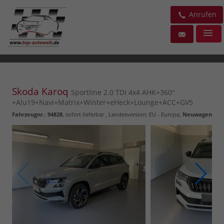
Anrufen
Skoda Karoq
Sportline 2.0 TDI 4x4 AHK+360°
+Alu19+Navi+Matrix+Winter+eHeck+Lounge+ACC+GV5
Fahrzeugnr.
:
94828
,
sofort lieferbar
, Landesversion: EU - Europa,
Neuwagen