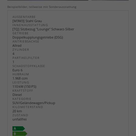
Beispielbilder, teilweise mit Sonderausstattung
AUSSENFARBE
[M3M3] Stahl Grau
INNENAUSSTATTUNG
[TQ] Sitzbezug "Lounge" Schwarz-Silber
GETRIEBE
Doppelkupplungsgetriebe (DSG)
ANTRIEBSACHSE
Allrad
ZYLINDER
4
PARTIKELFILTER
1
SCHADSTOFFKLASSE
Euro 6
HUBRAUM
1.968 ccm
LEISTUNG
110 kW (150 PS)
KRAFTSTOFF
Diesel
KATEGORIE
SUV/Geländewagen/Pickup
KILOMETERSTAND
20 km
ZUSTAND
unfallfrei