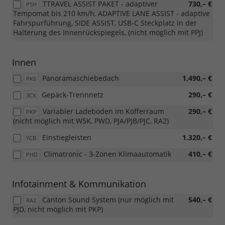
TTRAVEL ASSIST PAKET - adaptiver
730,– €
P5H
Tempomat bis 210 km/h, ADAPTIVE LANE ASSIST - adaptive
Fahrspurführung, SIDE ASSIST, USB-C Steckplatz in der
Halterung des Innenrückspiegels, (nicht möglich mit PPJ)
Innen
Panoramaschiebedach
1.490,– €
PK6
Gepäck-Trennnetz
290,– €
3CX
Variabler Ladeboden im Kofferraum
290,– €
PKP
(nicht möglich mit W5K, PWD, PJA/PJB/PJC, RA2)
Einstiegleisten
1.320,– €
YCB
Climatronic - 3-Zonen Klimaautomatik
410,– €
PHD
Infotainment & Kommunikation
Canton Sound System (nur möglich mit
540,– €
RA2
PJD, nicht möglich mit PKP)