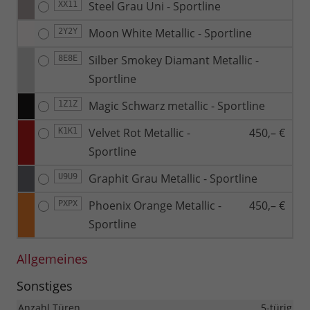
Steel Grau Uni - Sportline
XX11
Moon White Metallic - Sportline
2Y2Y
Silber Smokey Diamant Metallic -
8E8E
Sportline
Magic Schwarz metallic - Sportline
1Z1Z
Velvet Rot Metallic -
450,– €
K1K1
Sportline
Graphit Grau Metallic - Sportline
U9U9
Phoenix Orange Metallic -
450,– €
PXPX
Sportline
Allgemeines
Sonstiges
Anzahl Türen
5-türig