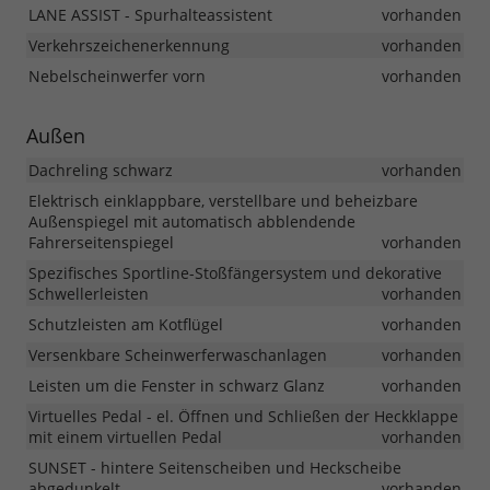
LANE ASSIST - Spurhalteassistent
vorhanden
Verkehrszeichenerkennung
vorhanden
Nebelscheinwerfer vorn
vorhanden
Außen
Dachreling schwarz
vorhanden
Elektrisch einklappbare, verstellbare und beheizbare
Außenspiegel mit automatisch abblendende
Fahrerseitenspiegel
vorhanden
Spezifisches Sportline-Stoßfängersystem und dekorative
Schwellerleisten
vorhanden
Schutzleisten am Kotflügel
vorhanden
Versenkbare Scheinwerferwaschanlagen
vorhanden
Leisten um die Fenster in schwarz Glanz
vorhanden
Virtuelles Pedal - el. Öffnen und Schließen der Heckklappe
mit einem virtuellen Pedal
vorhanden
SUNSET - hintere Seitenscheiben und Heckscheibe
abgedunkelt
vorhanden