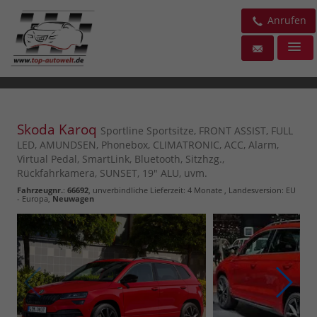
Anrufen
Skoda Karoq
Sportline Sportsitze, FRONT ASSIST, FULL
LED, AMUNDSEN, Phonebox, CLIMATRONIC, ACC, Alarm,
Virtual Pedal, SmartLink, Bluetooth, Sitzhzg.,
Rückfahrkamera, SUNSET, 19" ALU, uvm.
Fahrzeugnr.
:
66692
, unverbindliche Lieferzeit:
4 Monate
, Landesversion: EU
- Europa,
Neuwagen