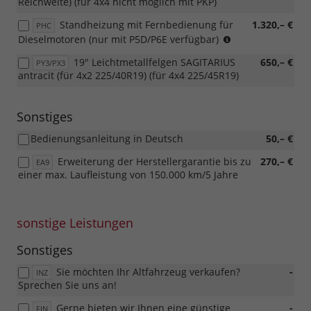
Reichweite) (für 4x4 nicht möglich mit PKP)
Standheizung mit Fernbedienung für
1.320,– €
PHC
Diesel
Dieselmotoren (nur mit P5D/P6E verfügbar)
19" Leichtmetallfelgen SAGITARIUS
650,– €
PY3/PX3
antracit (für 4x2 225/40R19) (für 4x4 225/45R19)
Sonstiges
Bedienungsanleitung in Deutsch
50,– €
Erweiterung der Herstellergarantie bis zu
270,– €
EA9
einer max. Laufleistung von 150.000 km/5 Jahre
sonstige Leistungen
Sonstiges
Sie möchten Ihr Altfahrzeug verkaufen?
-
INZ
Sprechen Sie uns an!
Gerne bieten wir Ihnen eine günstige
-
FIN