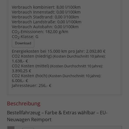
Verbrauch kombiniert:
8,00 l/100km
Verbrauch Innenstadt:
0,00 l/100km
Verbrauch Stadtrand:
0,00 l/100km
Verbrauch Landstraße:
0,00 l/100km
Verbrauch Autobahn:
0,00 l/100km
CO
-Emissionen:
182,00 g/km
2
CO
-Klasse:
G
2
Download
Energiekosten bei 15.000 km pro Jahr:
2.092,80 €
CO2 Kosten (niedrig)
:
(Kosten Durchschnitt 10 Jahre)
1.638,- €
CO2 Kosten (mittel)
:
(Kosten Durchschnitt 10 Jahre)
3.890,25 €
CO2 Kosten (hoch)
:
(Kosten Durchschnitt 10 Jahre)
6.006,- €
Jahressteuer:
256,- €
Beschreibung
Bestellfahrzeug – Farbe & Extras wählbar – EU-
Neuwagen Reimport