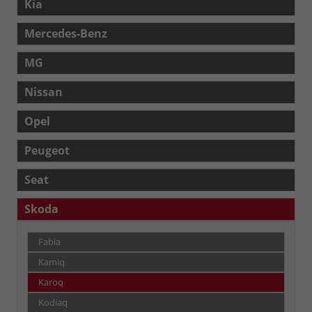
Kia
Mercedes-Benz
MG
Nissan
Opel
Peugeot
Seat
Skoda
Fabia
Kamiq
Karoq
Kodiaq