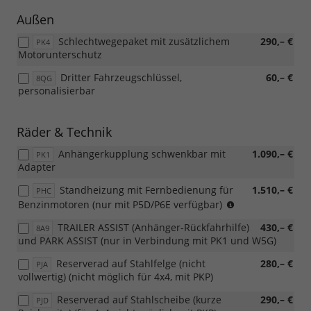
Außen
Schlechtwegepaket mit zusätzlichem
290,– €
PK4
Motorunterschutz
Dritter Fahrzeugschlüssel,
60,– €
8QG
personalisierbar
Räder & Technik
Anhängerkupplung schwenkbar mit
1.090,– €
PK1
Adapter
Standheizung mit Fernbedienung für
1.510,– €
PHC
Benziner
Benzinmotoren (nur mit P5D/P6E verfügbar)
TRAILER ASSIST (Anhänger-Rückfahrhilfe)
430,– €
8A9
und PARK ASSIST (nur in Verbindung mit PK1 und W5G)
Reserverad auf Stahlfelge (nicht
280,– €
PJA
vollwertig) (nicht möglich für 4x4, mit PKP)
Reserverad auf Stahlscheibe (kurze
290,– €
PJD