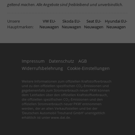
geltend machen. Alle Angebote sind freibleibend und unverbindlich.
Unsere
VW EU-
Skoda EU-
Seat EU-
Hyundai EU-
Hauptmarken:
Neuwagen
Neuwagen
Neuwagen
Neuwagen
Impressum
Datenschutz
AGB
Widerrufsbelehrung
Cookie-Einstellungen
Weitere Informationen zum offiziellen Kraftstoffverbrauch
und zu den offiziellen spezifischen CO
-Emissionen und
2
gegebenenfalls zum Stromverbrauch neuer PKW können
dem 'Leitfaden über den offiziellen Kraftstoffverbrauch,
die offiziellen spezifischen CO
-Emissionen und den
2
offiziellen Stromverbrauch neuer PKW' entnommen
werden, der an allen Verkaufsstellen und bei der
'Deutschen Automobil Treuhand GmbH' unentgeltlich
erhältlich ist unter www.dat.de.