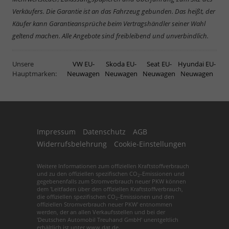
Verkäufers. Die Garantie ist an das Fahrzeug gebunden. Das heißt, der
Käufer kann Garantieansprüche beim Vertragshändler seiner Wahl
geltend machen. Alle Angebote sind freibleibend und unverbindlich.
Unsere
VW EU-
Skoda EU-
Seat EU-
Hyundai EU-
Hauptmarken:
Neuwagen
Neuwagen
Neuwagen
Neuwagen
Impressum
Datenschutz
AGB
Widerrufsbelehrung
Cookie-Einstellungen
Weitere Informationen zum offiziellen Kraftstoffverbrauch
und zu den offiziellen spezifischen CO
-Emissionen und
2
gegebenenfalls zum Stromverbrauch neuer PKW können
dem 'Leitfaden über den offiziellen Kraftstoffverbrauch,
die offiziellen spezifischen CO
-Emissionen und den
2
offiziellen Stromverbrauch neuer PKW' entnommen
werden, der an allen Verkaufsstellen und bei der
'Deutschen Automobil Treuhand GmbH' unentgeltlich
erhältlich ist unter www.dat.de.