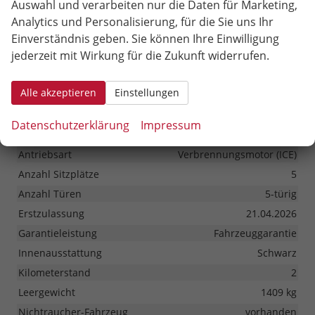
Auswahl und verarbeiten nur die Daten für Marketing,
Bremsen
Elektronische Parkbremse
Analytics und Personalisierung, für die Sie uns Ihr
Fahrwerk- und Regelungssysteme
Einverständnis geben. Sie können Ihre Einwilligung
Antiblockiersystem (ABS), Elektronisches Stabilitäts-
jederzeit mit Wirkung für die Zukunft widerrufen.
Programm (ESP), Reifendruckkontrolle
Felgengröße
17 Zoll
Alle akzeptieren
Einstellungen
Felgentyp
Leichtmetallfelge
Datenschutzerklärung
Impressum
Sonstiges
Antriebsart
Verbrennungsmotor (ICE)
Anzahl Sitzplätze
5
Anzahl Türen
5-türig
Erstzulassung
21.04.2026
Garantieleistung
Fahrzeuggarantie
Innenausstattung
Schwarz
Kilometerstand
2
Leergewicht
1409 kg
Nichtraucher-Fahrzeug
vorhanden