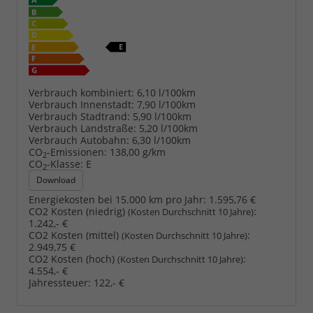
Verbrauch kombiniert:
6,10 l/100km
Verbrauch Innenstadt:
7,90 l/100km
Verbrauch Stadtrand:
5,90 l/100km
Verbrauch Landstraße:
5,20 l/100km
Verbrauch Autobahn:
6,30 l/100km
CO
-Emissionen:
138,00 g/km
2
CO
-Klasse:
E
2
Download
Energiekosten bei 15.000 km pro Jahr:
1.595,76 €
CO2 Kosten (niedrig)
:
(Kosten Durchschnitt 10 Jahre)
1.242,- €
CO2 Kosten (mittel)
:
(Kosten Durchschnitt 10 Jahre)
2.949,75 €
CO2 Kosten (hoch)
:
(Kosten Durchschnitt 10 Jahre)
4.554,- €
Jahressteuer:
122,- €