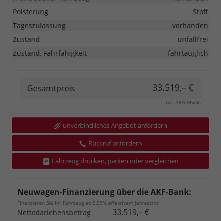
Polsterung
Stoff
Tageszulassung
vorhanden
Zustand
unfallfrei
Zustand, Fahrfähigkeit
fahrtauglich
33.519,– €
Gesamtpreis
incl. 19% MwSt.
unverbindliches Angebot anfordern
Rückruf anfordern
Fahrzeug drucken, parken oder vergleichen
Neuwagen-Finanzierung über die AKF-Bank:
Finanzieren Sie Ihr Fahrzeug ab 5,99% effektivem Jahreszins
33.519,– €
Nettodarlehensbetrag