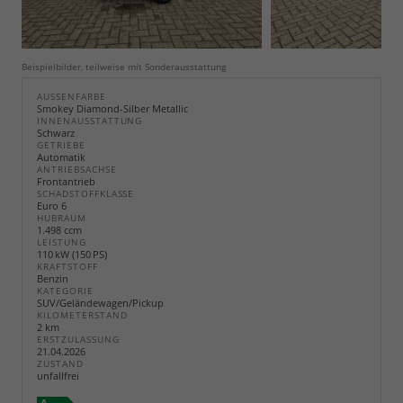
Beispielbilder, teilweise mit Sonderausstattung
AUSSENFARBE
Smokey Diamond-Silber Metallic
INNENAUSSTATTUNG
Schwarz
GETRIEBE
Automatik
ANTRIEBSACHSE
Frontantrieb
SCHADSTOFFKLASSE
Euro 6
HUBRAUM
1.498 ccm
LEISTUNG
110 kW (150 PS)
KRAFTSTOFF
Benzin
KATEGORIE
SUV/Geländewagen/Pickup
KILOMETERSTAND
2 km
ERSTZULASSUNG
21.04.2026
ZUSTAND
unfallfrei