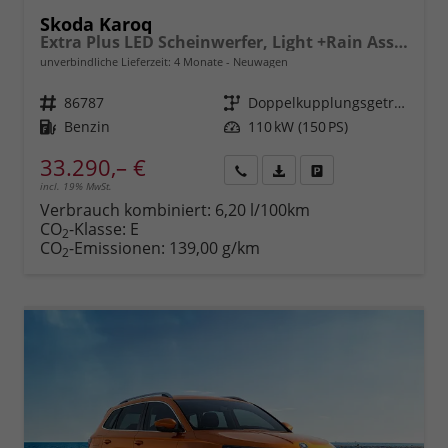
Skoda Karoq
Extra Plus LED Scheinwerfer, Light +Rain Assist, Front + Lane 8" Entertainment, ESP mit ABS, MSR, ASR, EDS, HBA, DSR, RBS, MKB,Climatronic, Parksensoren, Sitzhzg., 17" ALU uvm.
unverbindliche Lieferzeit:
4 Monate
Neuwagen
Fahrzeugnr.
86787
Getriebe
Doppelkupplungsgetriebe (DSG)
Kraftstoff
Benzin
Leistung
110 kW (150 PS)
33.290,– €
incl. 19% MwSt.
Rückruf
PDF-
Fahrzeug
anfordern
Datei,
drucken,
Verbrauch kombiniert:
6,20 l/100km
Fahrzeugexposé
parken
CO
-Klasse:
E
2
drucken
oder
CO
-Emissionen:
139,00 g/km
2
vergleichen