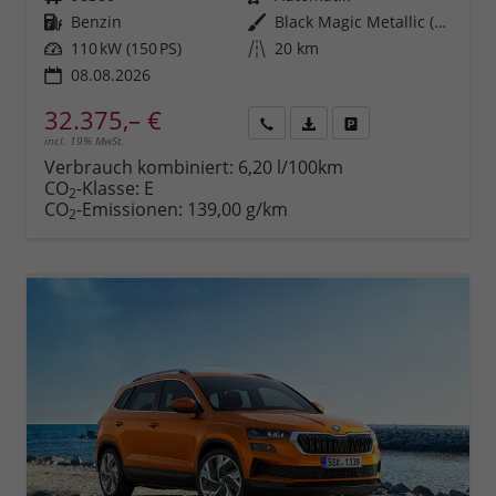
Kraftstoff
Benzin
Außenfarbe
Black Magic Metallic (1Z)
Leistung
110 kW (150 PS)
Kilometerstand
20 km
08.08.2026
32.375,– €
incl. 19% MwSt.
Rückruf
PDF-
Fahrzeug
anfordern
Datei,
drucken,
Verbrauch kombiniert:
6,20 l/100km
Fahrzeugexposé
parken
CO
-Klasse:
E
2
drucken
oder
CO
-Emissionen:
139,00 g/km
2
vergleichen