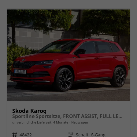
Skoda Karoq
Sportline Sportsitze, FRONT ASSIST, FULL LED, AMUNDSEN, Phonebox, CLIMATRONIC, ACC, Alarm, Virtual Pedal, SmartLink, Bluetooth, Sitzhzg., Rückfahrkamera, SUNSET, 19" ALU, uvm.
unverbindliche Lieferzeit:
4 Monate
Neuwagen
Fahrzeugnr.
48422
Getriebe
Schalt. 6-Gang