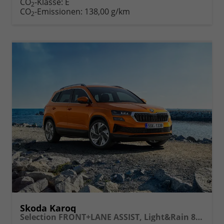
CO
-Klasse:
E
2
drucken
oder
CO
-Emissionen:
138,00 g/km
2
vergleichen
Skoda Karoq
Selection FRONT+LANE ASSIST, Light&Rain 8" Entertainment, virtuelles Cockpit, Climatronic, Parksensoren, Sitzhzg., 16" ALU uvm.