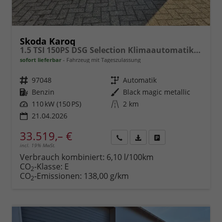
Skoda Karoq
1.5 TSI 150PS DSG Selection Klimaautomatik Sitzheizung Lenkradheizung ACC PDC v+h Rückf.Kamera abg.Scheiben Apple CarPlay Android Auto 17"LM
sofort lieferbar
Fahrzeug mit Tageszulassung
Fahrzeugnr.
97048
Getriebe
Automatik
Kraftstoff
Benzin
Außenfarbe
Black magic metallic
Leistung
110 kW (150 PS)
Kilometerstand
2 km
21.04.2026
33.519,– €
incl. 19% MwSt.
Rückruf
PDF-
Fahrzeug
anfordern
Datei,
drucken,
Verbrauch kombiniert:
6,10 l/100km
Fahrzeugexposé
parken
CO
-Klasse:
E
2
drucken
oder
CO
-Emissionen:
138,00 g/km
2
vergleichen