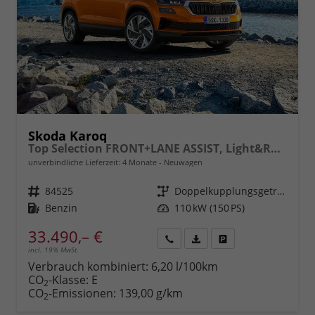
Skoda Karoq
Top Selection FRONT+LANE ASSIST, Light&Rain FULL LED, KESSY, 8" Entertainment, virtuelles Cockpit, Climatronic, Parksensoren, Sitzhzg., 17" ALU uvm.
unverbindliche Lieferzeit:
4 Monate
Neuwagen
Fahrzeugnr.
84525
Getriebe
Doppelkupplungsgetriebe (DSG)
Kraftstoff
Benzin
Leistung
110 kW (150 PS)
33.490,– €
incl. 19% MwSt.
Rückruf
PDF-
Fahrzeug
anfordern
Datei,
drucken,
Verbrauch kombiniert:
6,20 l/100km
Fahrzeugexposé
parken
CO
-Klasse:
E
2
drucken
oder
CO
-Emissionen:
139,00 g/km
2
vergleichen