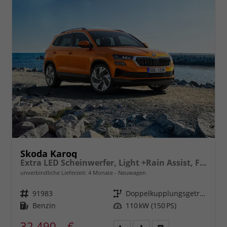
Skoda Karoq
Extra LED Scheinwerfer, Light +Rain Assist, Front + Lane 8" Entertainment, ESP mit ABS, MSR, ASR, EDS, HBA, DSR, RBS, MKB,Climatronic, Parksensoren, Sitzhzg., 17" ALU uvm.
unverbindliche Lieferzeit:
4 Monate
Neuwagen
Fahrzeugnr.
91983
Getriebe
Doppelkupplungsgetriebe (DSG)
Kraftstoff
Benzin
Leistung
110 kW (150 PS)
32.490,– €