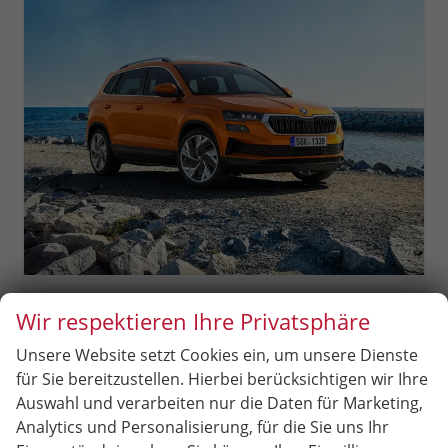
Skoda Karoq
Wir respektieren Ihre Privatsphäre
Extra Plus LED Scheinwerfer, Light +Rain Assist, Front + Lane 8" Entertainment, ESP mit ABS, MSR, ASR, EDS, HBA, DSR, RBS, MKB,Climatronic, Parksensoren, Sitzhzg., 17" ALU uvm.
unverbindliche Lieferzeit:
4 Monate
Neuwagen
Unsere Website setzt Cookies ein, um unsere Dienste
für Sie bereitzustellen. Hierbei berücksichtigen wir Ihre
Fahrzeugnr.
86786
Getriebe
Schalt. 6-Gang
Auswahl und verarbeiten nur die Daten für Marketing,
Kraftstoff
Benzin
Leistung
110 kW (150 PS)
Analytics und Personalisierung, für die Sie uns Ihr