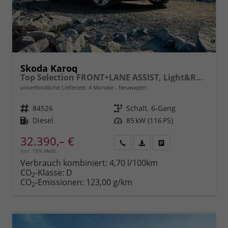
Skoda Karoq
Top Selection FRONT+LANE ASSIST, Light&Rain FULL LED, KESSY, 8" Entertainment, virtuelles Cockpit, Climatronic, Parksensoren, Sitzhzg., 17" ALU uvm.
unverbindliche Lieferzeit:
4 Monate
Neuwagen
Fahrzeugnr.
84526
Getriebe
Schalt. 6-Gang
Kraftstoff
Diesel
Leistung
85 kW (116 PS)
32.390,– €
incl. 19% MwSt.
Rückruf
PDF-
Fahrzeug
anfordern
Datei,
drucken,
Verbrauch kombiniert:
4,70 l/100km
Fahrzeugexposé
parken
CO
-Klasse:
D
2
drucken
oder
CO
-Emissionen:
123,00 g/km
2
vergleichen