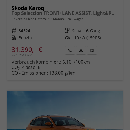
Skoda Karoq
Top Selection FRONT+LANE ASSIST, Light&Rain FULL LED, KESSY, 8" Entertainment, virtuelles Cockpit, Climatronic, Parksensoren, Sitzhzg., 17" ALU uvm.
unverbindliche Lieferzeit:
4 Monate
Neuwagen
Fahrzeugnr.
84524
Getriebe
Schalt. 6-Gang
Kraftstoff
Benzin
Leistung
110 kW (150 PS)
31.390,– €
incl. 19% MwSt.
Rückruf
PDF-
Fahrzeug
anfordern
Datei,
drucken,
Verbrauch kombiniert:
6,10 l/100km
Fahrzeugexposé
parken
CO
-Klasse:
E
2
drucken
oder
CO
-Emissionen:
138,00 g/km
2
vergleichen