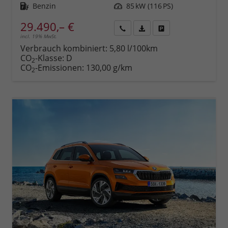
Kraftstoff
Benzin
Leistung
85 kW (116 PS)
29.490,– €
incl. 19% MwSt.
Rückruf
PDF-
Fahrzeug
anfordern
Datei,
drucken,
Verbrauch kombiniert:
5,80 l/100km
Fahrzeugexposé
parken
CO
-Klasse:
D
2
drucken
oder
CO
-Emissionen:
130,00 g/km
2
vergleichen