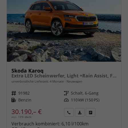
Skoda Karoq
Extra LED Scheinwerfer, Light +Rain Assist, Front + Lane 8" Entertainment, ESP mit ABS, MSR, ASR, EDS, HBA, DSR, RBS, MKB,Climatronic, Parksensoren, Sitzhzg., 17" ALU uvm.
unverbindliche Lieferzeit:
4 Monate
Neuwagen
Fahrzeugnr.
91982
Getriebe
Schalt. 6-Gang
Kraftstoff
Benzin
Leistung
110 kW (150 PS)
30.190,– €
incl. 19% MwSt.
Rückruf
PDF-
Fahrzeug
anfordern
Datei,
drucken,
Verbrauch kombiniert:
6,10 l/100km
Fahrzeugexposé
parken