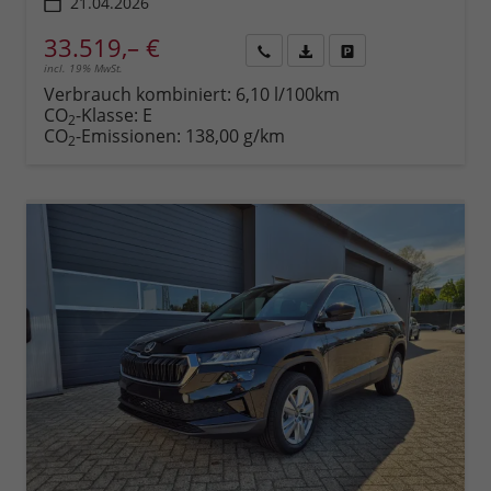
21.04.2026
33.519,– €
incl. 19% MwSt.
Rückruf
PDF-
Fahrzeug
anfordern
Datei,
drucken,
Verbrauch kombiniert:
6,10 l/100km
Fahrzeugexposé
parken
CO
-Klasse:
E
2
drucken
oder
CO
-Emissionen:
138,00 g/km
2
vergleichen