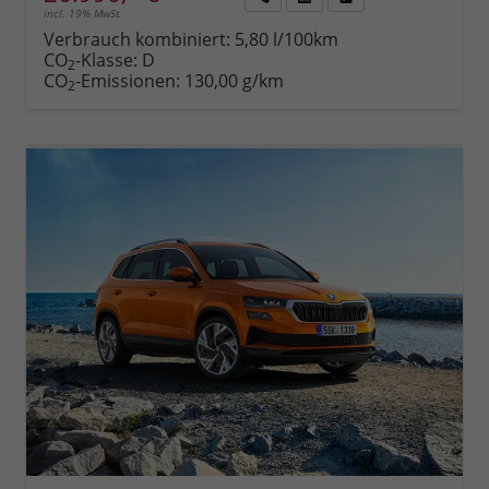
incl. 19% MwSt.
Rückruf
PDF-
Fahrzeug
anfordern
Datei,
drucken,
Verbrauch kombiniert:
5,80 l/100km
Fahrzeugexposé
parken
CO
-Klasse:
D
2
drucken
oder
CO
-Emissionen:
130,00 g/km
2
vergleichen