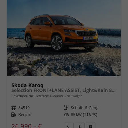
Skoda Karoq
Selection FRONT+LANE ASSIST, Light&Rain 8" Entertainment, virtuelles Cockpit, Climatronic, Parksensoren, Sitzhzg., 16" ALU uvm.
unverbindliche Lieferzeit:
4 Monate
Neuwagen
Fahrzeugnr.
84519
Getriebe
Schalt. 6-Gang
Kraftstoff
Benzin
Leistung
85 kW (116 PS)
26.990,– €