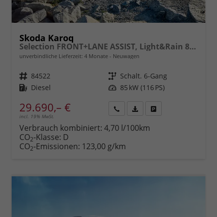
Skoda Karoq
Selection FRONT+LANE ASSIST, Light&Rain 8" Entertainment, virtuelles Cockpit, Climatronic, Parksensoren, Sitzhzg., 16" ALU uvm.
unverbindliche Lieferzeit:
4 Monate
Neuwagen
Fahrzeugnr.
84522
Getriebe
Schalt. 6-Gang
Kraftstoff
Diesel
Leistung
85 kW (116 PS)
29.690,– €
incl. 19% MwSt.
Rückruf
PDF-
Fahrzeug
anfordern
Datei,
drucken,
Verbrauch kombiniert:
4,70 l/100km
Fahrzeugexposé
parken
CO
-Klasse:
D
2
drucken
oder
CO
-Emissionen:
123,00 g/km
2
vergleichen