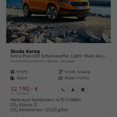
Skoda Karoq
Extra Plus LED Scheinwerfer, Light +Rain Assist, Front + Lane 8" Entertainment, ESP mit ABS, MSR, ASR, EDS, HBA, DSR, RBS, MKB,Climatronic, Parksensoren, Sitzhzg., 17" ALU uvm.
unverbindliche Lieferzeit:
4 Monate
Neuwagen
Fahrzeugnr.
91979
Getriebe
Schalt. 6-Gang
Kraftstoff
Diesel
Leistung
85 kW (116 PS)
32.190,– €
incl. 19% MwSt.
Rückruf
PDF-
Fahrzeug
anfordern
Datei,
drucken,
Verbrauch kombiniert:
4,70 l/100km
Fahrzeugexposé
parken
CO
-Klasse:
D
2
drucken
oder
CO
-Emissionen:
123,00 g/km
2
vergleichen