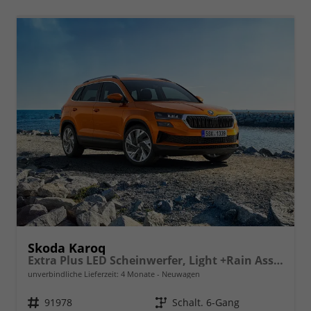
Skoda Karoq
Extra Plus LED Scheinwerfer, Light +Rain Assist, Front + Lane 8" Entertainment, ESP mit ABS, MSR, ASR, EDS, HBA, DSR, RBS, MKB,Climatronic, Parksensoren, Sitzhzg., 17" ALU uvm.
unverbindliche Lieferzeit:
4 Monate
Neuwagen
Fahrzeugnr.
91978
Getriebe
Schalt. 6-Gang