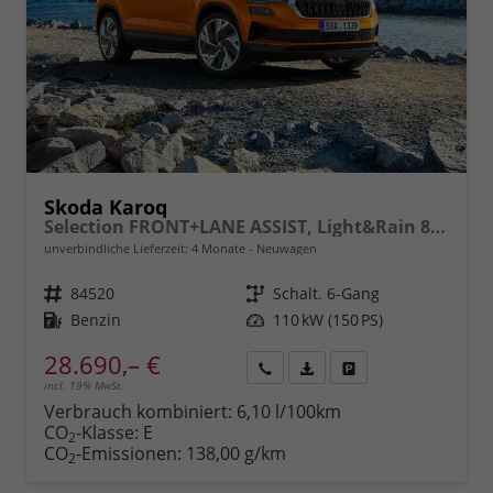
Skoda Karoq
Selection FRONT+LANE ASSIST, Light&Rain 8" Entertainment, virtuelles Cockpit, Climatronic, Parksensoren, Sitzhzg., 16" ALU uvm.
unverbindliche Lieferzeit:
4 Monate
Neuwagen
Fahrzeugnr.
84520
Getriebe
Schalt. 6-Gang
Kraftstoff
Benzin
Leistung
110 kW (150 PS)
28.690,– €
incl. 19% MwSt.
Rückruf
PDF-
Fahrzeug
anfordern
Datei,
drucken,
Verbrauch kombiniert:
6,10 l/100km
Fahrzeugexposé
parken
CO
-Klasse:
E
2
drucken
oder
CO
-Emissionen:
138,00 g/km
2
vergleichen