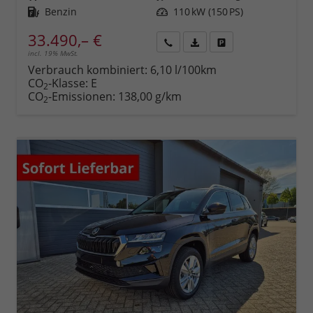
Kraftstoff
Benzin
Leistung
110 kW (150 PS)
33.490,– €
incl. 19% MwSt.
Rückruf
PDF-
Fahrzeug
anfordern
Datei,
drucken,
Verbrauch kombiniert:
6,10 l/100km
Fahrzeugexposé
parken
CO
-Klasse:
E
2
drucken
oder
CO
-Emissionen:
138,00 g/km
2
vergleichen