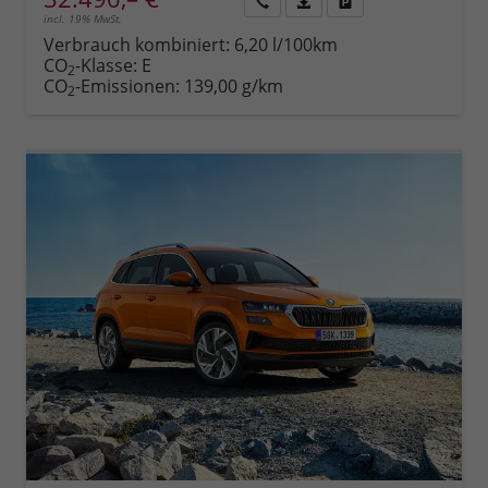
incl. 19% MwSt.
Rückruf
PDF-
Fahrzeug
anfordern
Datei,
drucken,
Verbrauch kombiniert:
6,20 l/100km
Fahrzeugexposé
parken
CO
-Klasse:
E
2
drucken
oder
CO
-Emissionen:
139,00 g/km
2
vergleichen