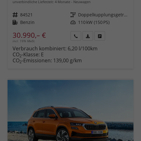
unverbindliche Lieferzeit:
4 Monate
Neuwagen
Fahrzeugnr.
84521
Getriebe
Doppelkupplungsgetriebe (DSG)
Kraftstoff
Benzin
Leistung
110 kW (150 PS)
30.990,– €
incl. 19% MwSt.
Rückruf
PDF-
Fahrzeug
anfordern
Datei,
drucken,
Verbrauch kombiniert:
6,20 l/100km
Fahrzeugexposé
parken
CO
-Klasse:
E
2
drucken
oder
CO
-Emissionen:
139,00 g/km
2
vergleichen