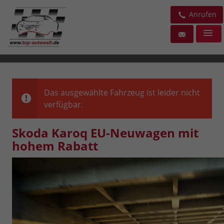
Anrufen
Das ausgewählte Fahrzeug ist leider nicht
verfügbar.
Skoda Karoq EU-Neuwagen mit
hohem Rabatt