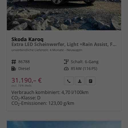
Skoda Karoq
Extra LED Scheinwerfer, Light +Rain Assist, Front + Lane 8" Entertainment, ESP mit ABS, MSR, ASR, EDS, HBA, DSR, RBS, MKB,Climatronic, Parksensoren, Sitzhzg., 17" ALU uvm.
unverbindliche Lieferzeit:
4 Monate
Neuwagen
Fahrzeugnr.
86788
Getriebe
Schalt. 6-Gang
Kraftstoff
Diesel
Leistung
85 kW (116 PS)
31.190,– €
incl. 19% MwSt.
Rückruf
PDF-
Fahrzeug
anfordern
Datei,
drucken,
Verbrauch kombiniert:
4,70 l/100km
Fahrzeugexposé
parken
CO
-Klasse:
D
2
drucken
oder
CO
-Emissionen:
123,00 g/km
2
vergleichen