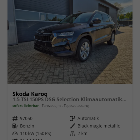
Skoda Karoq
1.5 TSI 150PS DSG Selection Klimaautomatik Sitzheizung Lenkradheizung ACC PDC v+h Rückf.Kamera abg.Scheiben Apple CarPlay Android Auto 17"LM
sofort lieferbar
Fahrzeug mit Tageszulassung
Fahrzeugnr.
97050
Getriebe
Automatik
Kraftstoff
Benzin
Außenfarbe
Black magic metallic
Leistung
110 kW (150 PS)
Kilometerstand
2 km