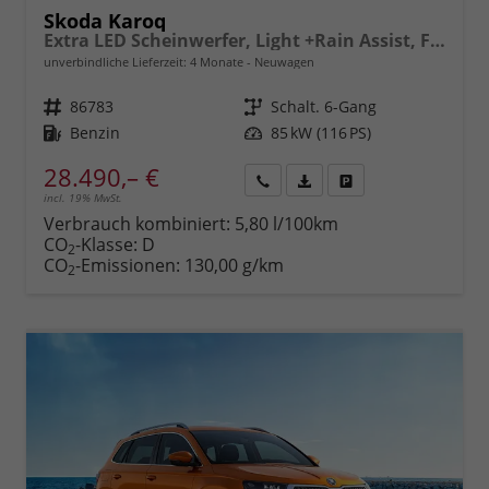
Skoda Karoq
Extra LED Scheinwerfer, Light +Rain Assist, Front + Lane 8" Entertainment, ESP mit ABS, MSR, ASR, EDS, HBA, DSR, RBS, MKB,Climatronic, Parksensoren, Sitzhzg., 17" ALU uvm.
unverbindliche Lieferzeit:
4 Monate
Neuwagen
Fahrzeugnr.
86783
Getriebe
Schalt. 6-Gang
Kraftstoff
Benzin
Leistung
85 kW (116 PS)
28.490,– €
incl. 19% MwSt.
Rückruf
PDF-
Fahrzeug
anfordern
Datei,
drucken,
Verbrauch kombiniert:
5,80 l/100km
Fahrzeugexposé
parken
CO
-Klasse:
D
2
drucken
oder
CO
-Emissionen:
130,00 g/km
2
vergleichen