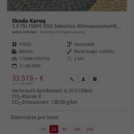
Skoda Karoq
1.5 TSI 150PS DSG Selection Klimaautomatik Sitzheizung Lenkradheizung ACC PDC v+h Rückf.Kamera abg.Scheiben Apple CarPlay Android Auto 17"LM
sofort lieferbar
Fahrzeug mit Tageszulassung
Fahrzeugnr.
97052
Getriebe
Automatik
Kraftstoff
Benzin
Außenfarbe
Black magic metallic
Leistung
110 kW (150 PS)
Kilometerstand
2 km
21.04.2026
33.519,– €
incl. 19% MwSt.
Rückruf
PDF-
Fahrzeug
anfordern
Datei,
drucken,
Verbrauch kombiniert:
6,10 l/100km
Fahrzeugexposé
parken
CO
-Klasse:
E
2
drucken
oder
CO
-Emissionen:
138,00 g/km
2
vergleichen
Datensätze pro Seite:
10
20
50
100
250