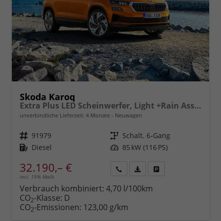
Skoda Karoq
Extra Plus LED Scheinwerfer, Light +Rain Assist, Front + Lane 8" Entertainment, ESP mit ABS, MSR, ASR, EDS, HBA, DSR, RBS, MKB,Climatronic, Parksensoren, Sitzhzg., 17" ALU uvm.
unverbindliche Lieferzeit:
4 Monate
Neuwagen
Fahrzeugnr.
91979
Getriebe
Schalt. 6-Gang
Kraftstoff
Diesel
Leistung
85 kW (116 PS)
32.190,– €
incl. 19% MwSt.
Rückruf
PDF-
Fahrzeug
anfordern
Datei,
drucken,
Verbrauch kombiniert:
4,70 l/100km
Fahrzeugexposé
parken
CO
-Klasse:
D
2
drucken
oder
CO
-Emissionen:
123,00 g/km
2
vergleichen