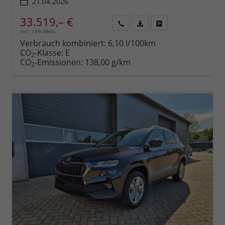
21.04.2026
33.519,– €
incl. 19% MwSt.
Rückruf
PDF-
Fahrzeug
anfordern
Datei,
drucken,
Verbrauch kombiniert:
6,10 l/100km
Fahrzeugexposé
parken
CO
-Klasse:
E
2
drucken
oder
CO
-Emissionen:
138,00 g/km
2
vergleichen