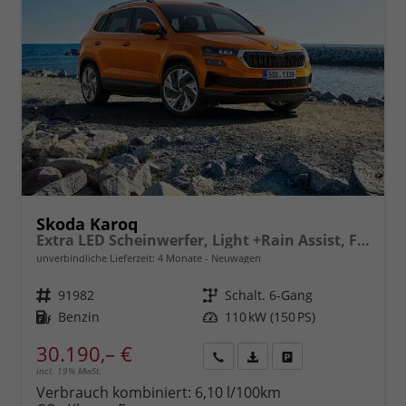
Skoda Karoq
Extra LED Scheinwerfer, Light +Rain Assist, Front + Lane 8" Entertainment, ESP mit ABS, MSR, ASR, EDS, HBA, DSR, RBS, MKB,Climatronic, Parksensoren, Sitzhzg., 17" ALU uvm.
unverbindliche Lieferzeit:
4 Monate
Neuwagen
Fahrzeugnr.
91982
Getriebe
Schalt. 6-Gang
Kraftstoff
Benzin
Leistung
110 kW (150 PS)
30.190,– €
incl. 19% MwSt.
Rückruf
PDF-
Fahrzeug
anfordern
Datei,
drucken,
Verbrauch kombiniert:
6,10 l/100km
Fahrzeugexposé
parken