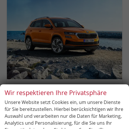
Skoda Karoq
Wir respektieren Ihre Privatsphäre
Extra Plus LED Scheinwerfer, Light +Rain Assist, Front + Lane 8" Entertainment, ESP mit ABS, MSR, ASR, EDS, HBA, DSR, RBS, MKB,Climatronic, Parksensoren, Sitzhzg., 17" ALU uvm.
unverbindliche Lieferzeit:
4 Monate
Neuwagen
Unsere Website setzt Cookies ein, um unsere Dienste
für Sie bereitzustellen. Hierbei berücksichtigen wir Ihre
Fahrzeugnr.
86786
Getriebe
Schalt. 6-Gang
Auswahl und verarbeiten nur die Daten für Marketing,
Kraftstoff
Benzin
Leistung
110 kW (150 PS)
Analytics und Personalisierung, für die Sie uns Ihr