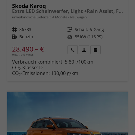
Skoda Karoq
Extra LED Scheinwerfer, Light +Rain Assist, Front + Lane 8" Entertainment, ESP mit ABS, MSR, ASR, EDS, HBA, DSR, RBS, MKB,Climatronic, Parksensoren, Sitzhzg., 17" ALU uvm.
unverbindliche Lieferzeit:
4 Monate
Neuwagen
Fahrzeugnr.
86783
Getriebe
Schalt. 6-Gang
Kraftstoff
Benzin
Leistung
85 kW (116 PS)
28.490,– €
incl. 19% MwSt.
Rückruf
PDF-
Fahrzeug
anfordern
Datei,
drucken,
Verbrauch kombiniert:
5,80 l/100km
Fahrzeugexposé
parken
CO
-Klasse:
D
2
drucken
oder
CO
-Emissionen:
130,00 g/km
2
vergleichen