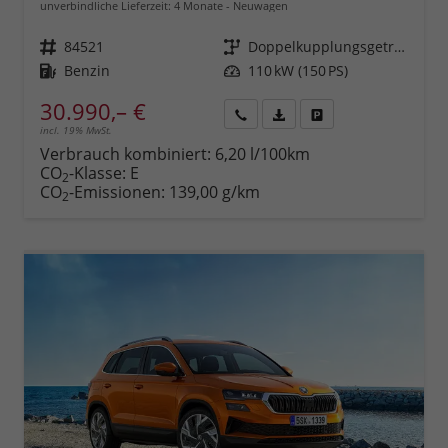
unverbindliche Lieferzeit:
4 Monate
Neuwagen
Fahrzeugnr.
84521
Getriebe
Doppelkupplungsgetriebe (DSG)
Kraftstoff
Benzin
Leistung
110 kW (150 PS)
30.990,– €
incl. 19% MwSt.
Rückruf
PDF-
Fahrzeug
anfordern
Datei,
drucken,
Verbrauch kombiniert:
6,20 l/100km
Fahrzeugexposé
parken
CO
-Klasse:
E
2
drucken
oder
CO
-Emissionen:
139,00 g/km
2
vergleichen