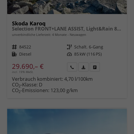
Skoda Karoq
Selection FRONT+LANE ASSIST, Light&Rain 8" Entertainment, virtuelles Cockpit, Climatronic, Parksensoren, Sitzhzg., 16" ALU uvm.
unverbindliche Lieferzeit:
4 Monate
Neuwagen
Fahrzeugnr.
84522
Getriebe
Schalt. 6-Gang
Kraftstoff
Diesel
Leistung
85 kW (116 PS)
29.690,– €
incl. 19% MwSt.
Rückruf
PDF-
Fahrzeug
anfordern
Datei,
drucken,
Verbrauch kombiniert:
4,70 l/100km
Fahrzeugexposé
parken
CO
-Klasse:
D
2
drucken
oder
CO
-Emissionen:
123,00 g/km
2
vergleichen