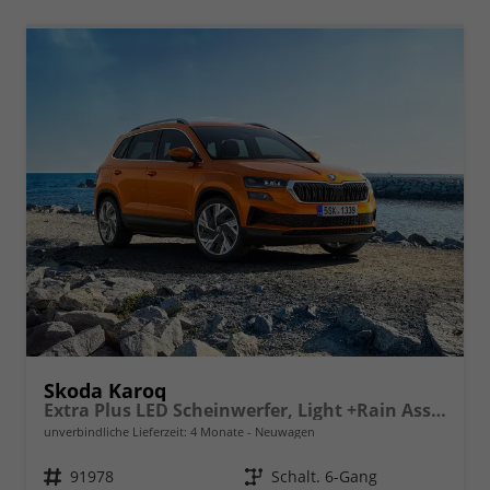
Skoda Karoq
Extra Plus LED Scheinwerfer, Light +Rain Assist, Front + Lane 8" Entertainment, ESP mit ABS, MSR, ASR, EDS, HBA, DSR, RBS, MKB,Climatronic, Parksensoren, Sitzhzg., 17" ALU uvm.
unverbindliche Lieferzeit:
4 Monate
Neuwagen
Fahrzeugnr.
91978
Getriebe
Schalt. 6-Gang