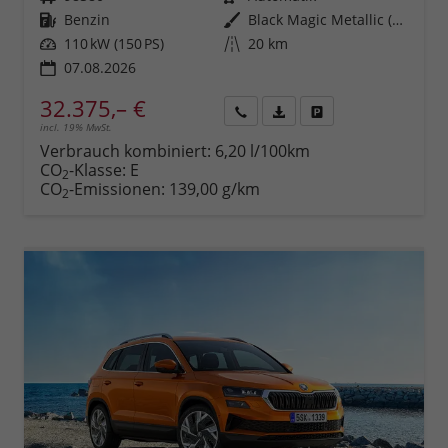
Kraftstoff
Benzin
Außenfarbe
Black Magic Metallic (1Z)
Leistung
110 kW (150 PS)
Kilometerstand
20 km
07.08.2026
32.375,– €
incl. 19% MwSt.
Rückruf
PDF-
Fahrzeug
anfordern
Datei,
drucken,
Verbrauch kombiniert:
6,20 l/100km
Fahrzeugexposé
parken
CO
-Klasse:
E
2
drucken
oder
CO
-Emissionen:
139,00 g/km
2
vergleichen