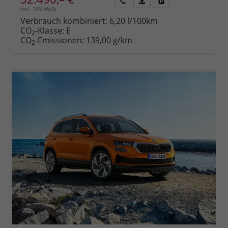
incl. 19% MwSt.
Rückruf
PDF-
Fahrzeug
anfordern
Datei,
drucken,
Verbrauch kombiniert:
6,20 l/100km
Fahrzeugexposé
parken
CO
-Klasse:
E
2
drucken
oder
CO
-Emissionen:
139,00 g/km
2
vergleichen