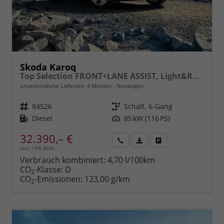
Skoda Karoq
Top Selection FRONT+LANE ASSIST, Light&Rain FULL LED, KESSY, 8" Entertainment, virtuelles Cockpit, Climatronic, Parksensoren, Sitzhzg., 17" ALU uvm.
unverbindliche Lieferzeit:
4 Monate
Neuwagen
Fahrzeugnr.
84526
Getriebe
Schalt. 6-Gang
Kraftstoff
Diesel
Leistung
85 kW (116 PS)
32.390,– €
incl. 19% MwSt.
Rückruf
PDF-
Fahrzeug
anfordern
Datei,
drucken,
Verbrauch kombiniert:
4,70 l/100km
Fahrzeugexposé
parken
CO
-Klasse:
D
2
drucken
oder
CO
-Emissionen:
123,00 g/km
2
vergleichen