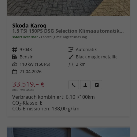
Skoda Karoq
1.5 TSI 150PS DSG Selection Klimaautomatik Sitzheizung Lenkradheizung ACC PDC v+h Rückf.Kamera abg.Scheiben Apple CarPlay Android Auto 17"LM
sofort lieferbar
Fahrzeug mit Tageszulassung
Fahrzeugnr.
97048
Getriebe
Automatik
Kraftstoff
Benzin
Außenfarbe
Black magic metallic
Leistung
110 kW (150 PS)
Kilometerstand
2 km
21.04.2026
33.519,– €
incl. 19% MwSt.
Rückruf
PDF-
Fahrzeug
anfordern
Datei,
drucken,
Verbrauch kombiniert:
6,10 l/100km
Fahrzeugexposé
parken
CO
-Klasse:
E
2
drucken
oder
CO
-Emissionen:
138,00 g/km
2
vergleichen