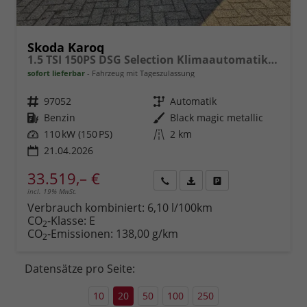
Skoda Karoq
1.5 TSI 150PS DSG Selection Klimaautomatik Sitzheizung Lenkradheizung ACC PDC v+h Rückf.Kamera abg.Scheiben Apple CarPlay Android Auto 17"LM
sofort lieferbar
Fahrzeug mit Tageszulassung
Fahrzeugnr.
97052
Getriebe
Automatik
Kraftstoff
Benzin
Außenfarbe
Black magic metallic
Leistung
110 kW (150 PS)
Kilometerstand
2 km
21.04.2026
33.519,– €
incl. 19% MwSt.
Rückruf
PDF-
Fahrzeug
anfordern
Datei,
drucken,
Verbrauch kombiniert:
6,10 l/100km
Fahrzeugexposé
parken
CO
-Klasse:
E
2
drucken
oder
CO
-Emissionen:
138,00 g/km
2
vergleichen
Datensätze pro Seite:
10
20
50
100
250