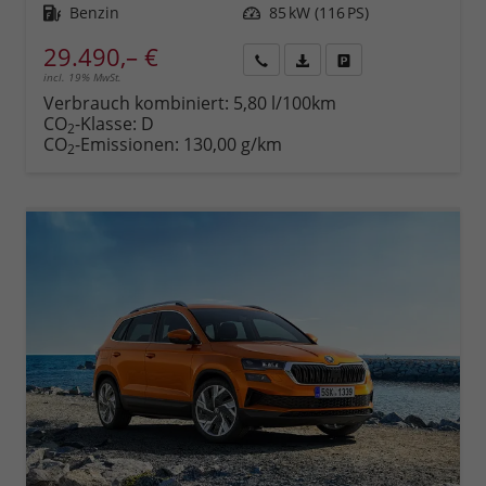
Kraftstoff
Benzin
Leistung
85 kW (116 PS)
29.490,– €
incl. 19% MwSt.
Rückruf
PDF-
Fahrzeug
anfordern
Datei,
drucken,
Verbrauch kombiniert:
5,80 l/100km
Fahrzeugexposé
parken
CO
-Klasse:
D
2
drucken
oder
CO
-Emissionen:
130,00 g/km
2
vergleichen