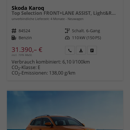
Skoda Karoq
Top Selection FRONT+LANE ASSIST, Light&Rain FULL LED, KESSY, 8" Entertainment, virtuelles Cockpit, Climatronic, Parksensoren, Sitzhzg., 17" ALU uvm.
unverbindliche Lieferzeit:
4 Monate
Neuwagen
Fahrzeugnr.
84524
Getriebe
Schalt. 6-Gang
Kraftstoff
Benzin
Leistung
110 kW (150 PS)
31.390,– €
incl. 19% MwSt.
Rückruf
PDF-
Fahrzeug
anfordern
Datei,
drucken,
Verbrauch kombiniert:
6,10 l/100km
Fahrzeugexposé
parken
CO
-Klasse:
E
2
drucken
oder
CO
-Emissionen:
138,00 g/km
2
vergleichen