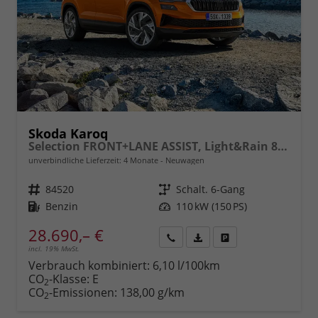
Skoda Karoq
Selection FRONT+LANE ASSIST, Light&Rain 8" Entertainment, virtuelles Cockpit, Climatronic, Parksensoren, Sitzhzg., 16" ALU uvm.
unverbindliche Lieferzeit:
4 Monate
Neuwagen
Fahrzeugnr.
84520
Getriebe
Schalt. 6-Gang
Kraftstoff
Benzin
Leistung
110 kW (150 PS)
28.690,– €
incl. 19% MwSt.
Rückruf
PDF-
Fahrzeug
anfordern
Datei,
drucken,
Verbrauch kombiniert:
6,10 l/100km
Fahrzeugexposé
parken
CO
-Klasse:
E
2
drucken
oder
CO
-Emissionen:
138,00 g/km
2
vergleichen