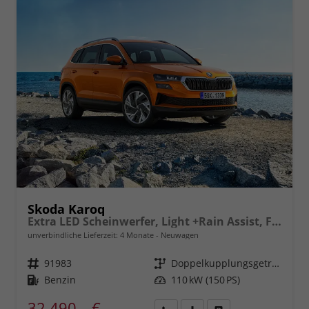
Skoda Karoq
Extra LED Scheinwerfer, Light +Rain Assist, Front + Lane 8" Entertainment, ESP mit ABS, MSR, ASR, EDS, HBA, DSR, RBS, MKB,Climatronic, Parksensoren, Sitzhzg., 17" ALU uvm.
unverbindliche Lieferzeit:
4 Monate
Neuwagen
Fahrzeugnr.
91983
Getriebe
Doppelkupplungsgetriebe (DSG)
Kraftstoff
Benzin
Leistung
110 kW (150 PS)
32.490,– €