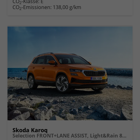
CO
-Klasse:
E
2
drucken
oder
CO
-Emissionen:
138,00 g/km
2
vergleichen
Skoda Karoq
Selection FRONT+LANE ASSIST, Light&Rain 8" Entertainment, virtuelles Cockpit, Climatronic, Parksensoren, Sitzhzg., 16" ALU uvm.