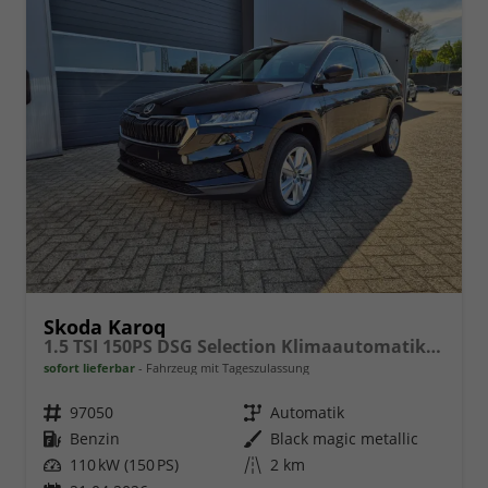
Skoda Karoq
1.5 TSI 150PS DSG Selection Klimaautomatik Sitzheizung Lenkradheizung ACC PDC v+h Rückf.Kamera abg.Scheiben Apple CarPlay Android Auto 17"LM
sofort lieferbar
Fahrzeug mit Tageszulassung
Fahrzeugnr.
97050
Getriebe
Automatik
Kraftstoff
Benzin
Außenfarbe
Black magic metallic
Leistung
110 kW (150 PS)
Kilometerstand
2 km