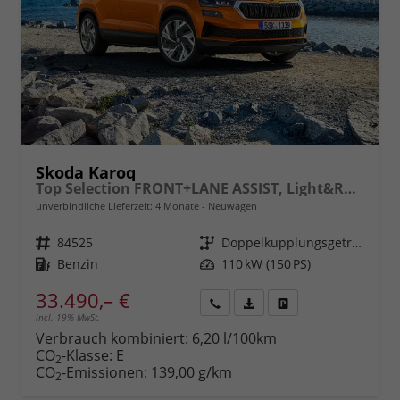
Skoda Karoq
Top Selection FRONT+LANE ASSIST, Light&Rain FULL LED, KESSY, 8" Entertainment, virtuelles Cockpit, Climatronic, Parksensoren, Sitzhzg., 17" ALU uvm.
unverbindliche Lieferzeit:
4 Monate
Neuwagen
Fahrzeugnr.
84525
Getriebe
Doppelkupplungsgetriebe (DSG)
Kraftstoff
Benzin
Leistung
110 kW (150 PS)
33.490,– €
incl. 19% MwSt.
Rückruf
PDF-
Fahrzeug
anfordern
Datei,
drucken,
Verbrauch kombiniert:
6,20 l/100km
Fahrzeugexposé
parken
CO
-Klasse:
E
2
drucken
oder
CO
-Emissionen:
139,00 g/km
2
vergleichen