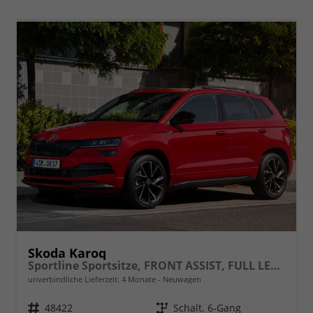
Skoda Karoq
Sportline Sportsitze, FRONT ASSIST, FULL LED, AMUNDSEN, Phonebox, CLIMATRONIC, ACC, Alarm, Virtual Pedal, SmartLink, Bluetooth, Sitzhzg., Rückfahrkamera, SUNSET, 19" ALU, uvm.
unverbindliche Lieferzeit:
4 Monate
Neuwagen
Fahrzeugnr.
48422
Getriebe
Schalt. 6-Gang