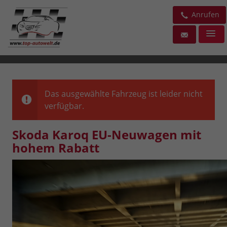
Anrufen
Das ausgewählte Fahrzeug ist leider nicht
verfügbar.
Skoda Karoq EU-Neuwagen mit
hohem Rabatt