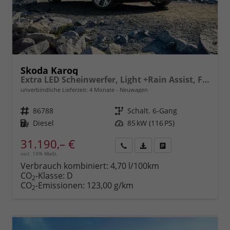
Skoda Karoq
Extra LED Scheinwerfer, Light +Rain Assist, Front + Lane 8" Entertainment, ESP mit ABS, MSR, ASR, EDS, HBA, DSR, RBS, MKB,Climatronic, Parksensoren, Sitzhzg., 17" ALU uvm.
unverbindliche Lieferzeit:
4 Monate
Neuwagen
Fahrzeugnr.
86788
Getriebe
Schalt. 6-Gang
Kraftstoff
Diesel
Leistung
85 kW (116 PS)
31.190,– €
incl. 19% MwSt.
Rückruf
PDF-
Fahrzeug
anfordern
Datei,
drucken,
Verbrauch kombiniert:
4,70 l/100km
Fahrzeugexposé
parken
CO
-Klasse:
D
2
drucken
oder
CO
-Emissionen:
123,00 g/km
2
vergleichen