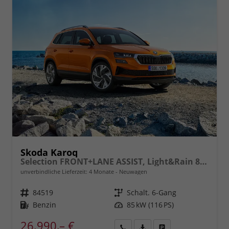
Skoda Karoq
Selection FRONT+LANE ASSIST, Light&Rain 8" Entertainment, virtuelles Cockpit, Climatronic, Parksensoren, Sitzhzg., 16" ALU uvm.
unverbindliche Lieferzeit:
4 Monate
Neuwagen
Fahrzeugnr.
84519
Getriebe
Schalt. 6-Gang
Kraftstoff
Benzin
Leistung
85 kW (116 PS)
26.990,– €