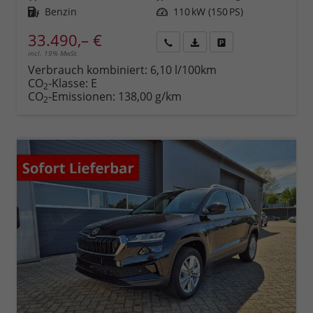
Kraftstoff
Benzin
Leistung
110 kW (150 PS)
33.490,– €
incl. 19% MwSt.
Rückruf
PDF-
Fahrzeug
anfordern
Datei,
drucken,
Verbrauch kombiniert:
6,10 l/100km
Fahrzeugexposé
parken
CO
-Klasse:
E
2
drucken
oder
CO
-Emissionen:
138,00 g/km
2
vergleichen