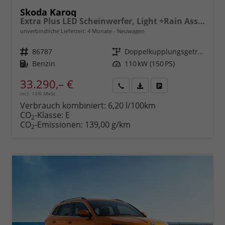
Skoda Karoq
Extra Plus LED Scheinwerfer, Light +Rain Assist, Front + Lane 8" Entertainment, ESP mit ABS, MSR, ASR, EDS, HBA, DSR, RBS, MKB,Climatronic, Parksensoren, Sitzhzg., 17" ALU uvm.
unverbindliche Lieferzeit:
4 Monate
Neuwagen
Fahrzeugnr.
86787
Getriebe
Doppelkupplungsgetriebe (DSG)
Kraftstoff
Benzin
Leistung
110 kW (150 PS)
33.290,– €
incl. 19% MwSt.
Rückruf
PDF-
Fahrzeug
anfordern
Datei,
drucken,
Verbrauch kombiniert:
6,20 l/100km
Fahrzeugexposé
parken
CO
-Klasse:
E
2
drucken
oder
CO
-Emissionen:
139,00 g/km
2
vergleichen