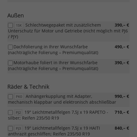
Außen
Schlechtwegepaket mit zusätzlichem
390,– €
1SK
Unterschutz für Motor und Getriebe (nicht möglich mit PJ6
/ PJY)
Dachfolierung in Ihrer Wunschfarbe
490,– €
(nachträgliche Folierung – Premiumqualität)
Motorhaube foliert in Ihrer Wunschfarbe
390,– €
(nachträgliche Folierung – Premiumqualität)
Räder & Technik
Anhängerkupplung mit Adapter,
990,– €
PK0
mechanisch klappbar und elektronisch abschließbar
19" Leichtmetallfelgen 7,5J x 19 RAPETO -
710,– €
PJ2
silber; Reifen 235/50 R19
19" Leichtmetallfelgen 7,5J x 19 HAITI
840,– €
PJ3
anthrazit geschliffen; Reifen 235/50 R19