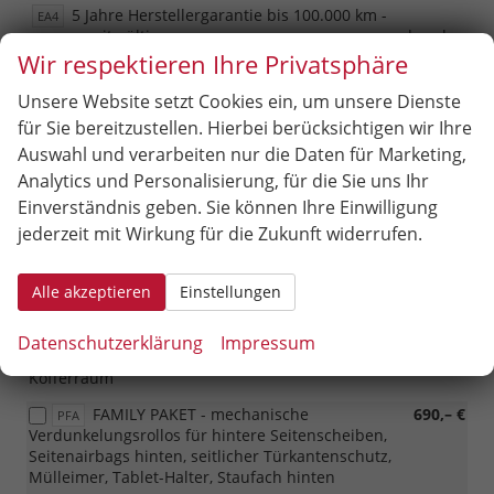
5 Jahre Herstellergarantie bis 100.000 km -
EA4
europaweit gültig
vorhanden
Wir respektieren Ihre Privatsphäre
12 Jahre Garantie gegen Durchrostung
vorhanden
Unsere Website setzt Cookies ein, um unsere Dienste
für Sie bereitzustellen. Hierbei berücksichtigen wir Ihre
Optionale Extras
Auswahl und verarbeiten nur die Daten für Marketing,
Pakete
Analytics und Personalisierung, für die Sie uns Ihr
Einverständnis geben. Sie können Ihre Einwilligung
Performance Paket (außer PHEV) - DCC
1.040,– €
PPP
jederzeit mit Wirkung für die Zukunft widerrufen.
Plus - adaptives Fahrwerk, Driving Mode Select -
Fahrprofilauswahl, progressives Lenken, Off-road Modus
(nur für4x4)
Alle akzeptieren
Einstellungen
CARGO PAKET - Kofferraumwendematte
270,– €
PSC
(Gummi/Stoff), Netzprogramm (3 Netze im Kofferraum),
Datenschutzerklärung
Impressum
Cargo Elemente, 4 Haken (3 Haken für PHEV) im
Kofferraum
FAMILY PAKET - mechanische
690,– €
PFA
Verdunkelungsrollos für hintere Seitenscheiben,
Seitenairbags hinten, seitlicher Türkantenschutz,
Mülleimer, Tablet-Halter, Staufach hinten