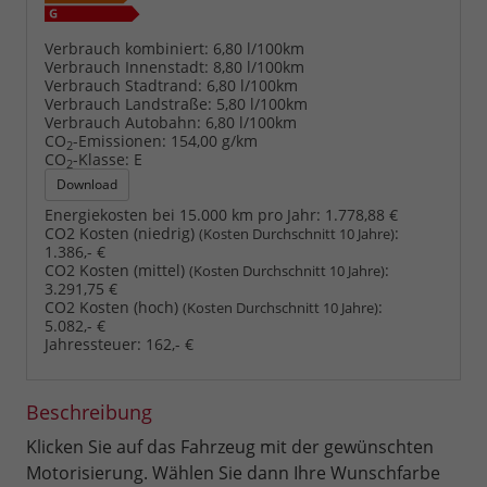
Verbrauch kombiniert:
6,80 l/100km
Verbrauch Innenstadt:
8,80 l/100km
Verbrauch Stadtrand:
6,80 l/100km
Verbrauch Landstraße:
5,80 l/100km
Verbrauch Autobahn:
6,80 l/100km
CO
-Emissionen:
154,00 g/km
2
CO
-Klasse:
E
2
Download
Energiekosten bei 15.000 km pro Jahr:
1.778,88 €
CO2 Kosten (niedrig)
:
(Kosten Durchschnitt 10 Jahre)
1.386,- €
CO2 Kosten (mittel)
:
(Kosten Durchschnitt 10 Jahre)
3.291,75 €
CO2 Kosten (hoch)
:
(Kosten Durchschnitt 10 Jahre)
5.082,- €
Jahressteuer:
162,- €
Beschreibung
Klicken Sie auf das Fahrzeug mit der gewünschten
Motorisierung. Wählen Sie dann Ihre Wunschfarbe