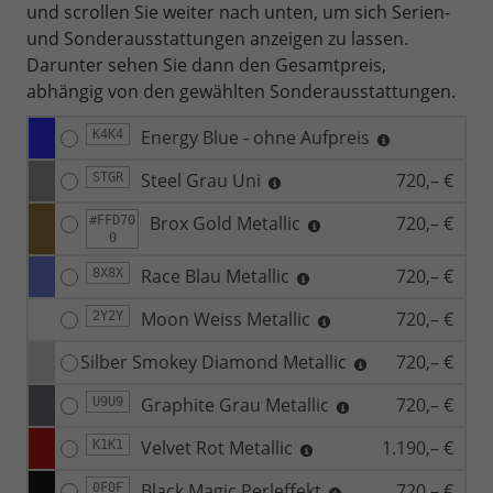
und scrollen Sie weiter nach unten, um sich Serien-
und Sonderausstattungen anzeigen zu lassen.
Darunter sehen Sie dann den Gesamtpreis,
abhängig von den gewählten Sonderausstattungen.
Energy Blue - ohne Aufpreis
K4K4
Steel Grau Uni
720,– €
STGR
Brox Gold Metallic
720,– €
#FFD70
0
Race Blau Metallic
720,– €
8X8X
Moon Weiss Metallic
720,– €
2Y2Y
Silber Smokey Diamond Metallic
720,– €
Graphite Grau Metallic
720,– €
U9U9
Velvet Rot Metallic
1.190,– €
K1K1
Black Magic Perleffekt
720,– €
0F0F