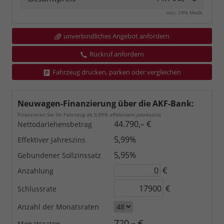
incl. 19% MwSt.
unverbindliches Angebot anfordern
Rückruf anfordern
Fahrzeug drucken, parken oder vergleichen
Neuwagen-Finanzierung über die AKF-Bank:
Finanzieren Sie Ihr Fahrzeug ab 5,99% effektivem Jahreszins
44.790,– €
Nettodarlehensbetrag
5,99%
Effektiver Jahreszins
5,95%
Gebundener Sollzinssatz
€
Anzahlung
€
Schlussrate
Anzahl der Monatsraten
720,– €
Monatsraten