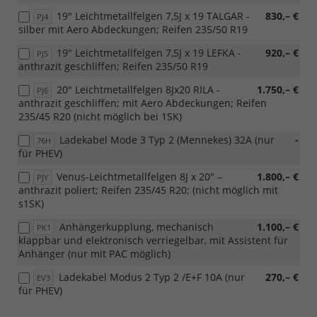
19" Leichtmetallfelgen 7,5J x 19 TALGAR -
830,– €
PJ4
silber mit Aero Abdeckungen; Reifen 235/50 R19
19" Leichtmetallfelgen 7,5J x 19 LEFKA -
920,– €
PJ5
anthrazit geschliffen; Reifen 235/50 R19
20" Leichtmetallfelgen 8Jx20 RILA -
1.750,– €
PJ6
anthrazit geschliffen; mit Aero Abdeckungen; Reifen
235/45 R20 (nicht möglich bei 1SK)
Ladekabel Mode 3 Typ 2 (Mennekes) 32A (nur
-
76H
für PHEV)
Venus-Leichtmetallfelgen 8J x 20" –
1.800,– €
PJY
anthrazit poliert; Reifen 235/45 R20; (nicht möglich mit
s1SK)
Anhängerkupplung, mechanisch
1.100,– €
PK1
klappbar und elektronisch verriegelbar, mit Assistent für
Anhänger (nur mit PAC möglich)
Ladekabel Modus 2 Typ 2 /E+F 10A (nur
270,– €
EV3
für PHEV)