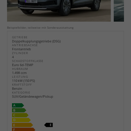
Beispielbilder, teilweise mit Sonderausstattung
GETRIEBE
Doppelkupplungsgetriebe (DSG)
ANTRIEBSACHSE
Frontantrieb
ZYLINDER
4
SCHADSTOFFKLASSE
Euro 6d-TEMP
HUBRAUM
1.498 ccm
LEISTUNG
110 kW (150 PS)
KRAFTSTOFF
Benzin
KATEGORIE
SUV/Geländewagen/Pickup