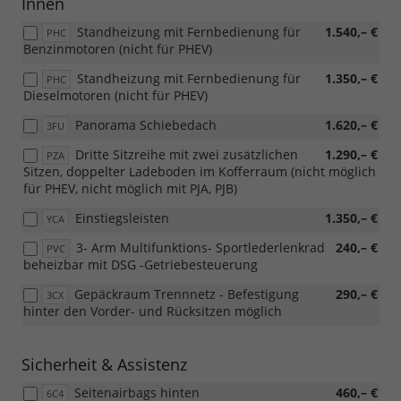
Innen
Standheizung mit Fernbedienung für
1.540,– €
PHC
Benzinmotoren (nicht für PHEV)
Standheizung mit Fernbedienung für
1.350,– €
PHC
Dieselmotoren (nicht für PHEV)
Panorama Schiebedach
1.620,– €
3FU
Dritte Sitzreihe mit zwei zusätzlichen
1.290,– €
PZA
Sitzen, doppelter Ladeboden im Kofferraum (nicht möglich
für PHEV, nicht möglich mit PJA, PJB)
Einstiegsleisten
1.350,– €
YCA
3- Arm Multifunktions- Sportlederlenkrad
240,– €
PVC
beheizbar mit DSG -Getriebesteuerung
Gepäckraum Trennnetz - Befestigung
290,– €
3CX
hinter den Vorder- und Rücksitzen möglich
Sicherheit & Assistenz
Seitenairbags hinten
460,– €
6C4