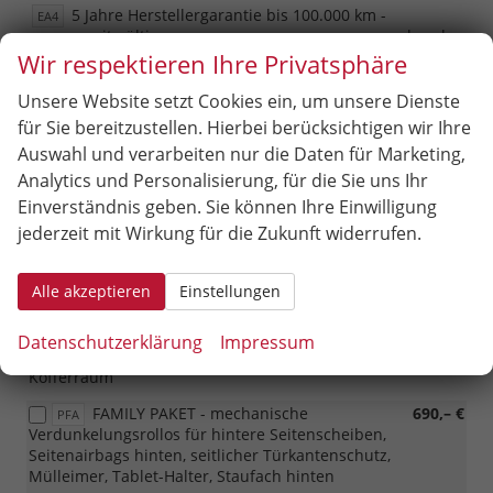
5 Jahre Herstellergarantie bis 100.000 km -
EA4
europaweit gültig
vorhanden
Wir respektieren Ihre Privatsphäre
12 Jahre Garantie gegen Durchrostung
vorhanden
Unsere Website setzt Cookies ein, um unsere Dienste
für Sie bereitzustellen. Hierbei berücksichtigen wir Ihre
Optionale Extras
Auswahl und verarbeiten nur die Daten für Marketing,
Pakete
Analytics und Personalisierung, für die Sie uns Ihr
Einverständnis geben. Sie können Ihre Einwilligung
Performance Paket (außer PHEV) - DCC
1.040,– €
PPP
jederzeit mit Wirkung für die Zukunft widerrufen.
Plus - adaptives Fahrwerk, Driving Mode Select -
Fahrprofilauswahl, progressives Lenken, Off-road Modus
(nur für4x4)
Alle akzeptieren
Einstellungen
CARGO PAKET - Kofferraumwendematte
270,– €
PSC
(Gummi/Stoff), Netzprogramm (3 Netze im Kofferraum),
Datenschutzerklärung
Impressum
Cargo Elemente, 4 Haken (3 Haken für PHEV) im
Kofferraum
FAMILY PAKET - mechanische
690,– €
PFA
Verdunkelungsrollos für hintere Seitenscheiben,
Seitenairbags hinten, seitlicher Türkantenschutz,
Mülleimer, Tablet-Halter, Staufach hinten