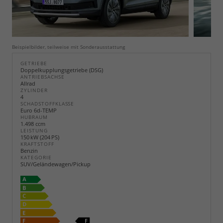
Beispielbilder, teilweise mit Sonderausstattung
GETRIEBE
Doppelkupplungsgetriebe (DSG)
ANTRIEBSACHSE
Allrad
ZYLINDER
4
SCHADSTOFFKLASSE
Euro 6d-TEMP
HUBRAUM
1.498 ccm
LEISTUNG
150 kW (204 PS)
KRAFTSTOFF
Benzin
KATEGORIE
SUV/Geländewagen/Pickup