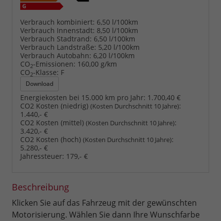
Verbrauch kombiniert:
6,50 l/100km
Verbrauch Innenstadt:
8,50 l/100km
Verbrauch Stadtrand:
6,50 l/100km
Verbrauch Landstraße:
5,20 l/100km
Verbrauch Autobahn:
6,20 l/100km
CO
-Emissionen:
160,00 g/km
2
CO
-Klasse:
F
2
Download
Energiekosten bei 15.000 km pro Jahr:
1.700,40 €
CO2 Kosten (niedrig)
:
(Kosten Durchschnitt 10 Jahre)
1.440,- €
CO2 Kosten (mittel)
:
(Kosten Durchschnitt 10 Jahre)
3.420,- €
CO2 Kosten (hoch)
:
(Kosten Durchschnitt 10 Jahre)
5.280,- €
Jahressteuer:
179,- €
Beschreibung
Klicken Sie auf das Fahrzeug mit der gewünschten
Motorisierung. Wählen Sie dann Ihre Wunschfarbe