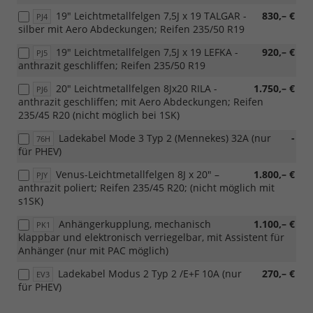
19" Leichtmetallfelgen 7,5J x 19 TALGAR -
830,– €
PJ4
silber mit Aero Abdeckungen; Reifen 235/50 R19
19" Leichtmetallfelgen 7,5J x 19 LEFKA -
920,– €
PJ5
anthrazit geschliffen; Reifen 235/50 R19
20" Leichtmetallfelgen 8Jx20 RILA -
1.750,– €
PJ6
anthrazit geschliffen; mit Aero Abdeckungen; Reifen
235/45 R20 (nicht möglich bei 1SK)
Ladekabel Mode 3 Typ 2 (Mennekes) 32A (nur
-
76H
für PHEV)
Venus-Leichtmetallfelgen 8J x 20" –
1.800,– €
PJY
anthrazit poliert; Reifen 235/45 R20; (nicht möglich mit
s1SK)
Anhängerkupplung, mechanisch
1.100,– €
PK1
klappbar und elektronisch verriegelbar, mit Assistent für
Anhänger (nur mit PAC möglich)
Ladekabel Modus 2 Typ 2 /E+F 10A (nur
270,– €
EV3
für PHEV)