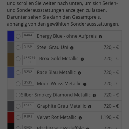
und scrollen Sie weiter nach unten, um sich Serien-
und Sonderausstattungen anzeigen zu lassen.
Darunter sehen Sie dann den Gesamtpreis,
abhängig von den gewählten Sonderausstattungen.
Energy Blue - ohne Aufpreis
K4K4
Steel Grau Uni
720,– €
STGR
Brox Gold Metallic
720,– €
#FFD70
0
Race Blau Metallic
720,– €
8X8X
Moon Weiss Metallic
720,– €
2Y2Y
Silber Smokey Diamond Metallic
720,– €
Graphite Grau Metallic
720,– €
U9U9
Velvet Rot Metallic
1.190,– €
K1K1
Black Magic Perleffekt
720,– €
0F0F