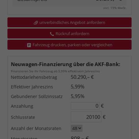
incl. 19% MwSt.
unverbindliches Angebot anfordern
Rückruf anfordern
Fahrzeug drucken, parken oder vergleichen
Neuwagen-Finanzierung über die AKF-Bank:
Finanzieren Sie Ihr Fahrzeug ab 5,99% effektivem Jahreszins
50.290,– €
Nettodarlehensbetrag
5,99%
Effektiver Jahreszins
5,95%
Gebundener Sollzinssatz
€
Anzahlung
€
Schlussrate
Anzahl der Monatsraten
808,– €
Monatsraten