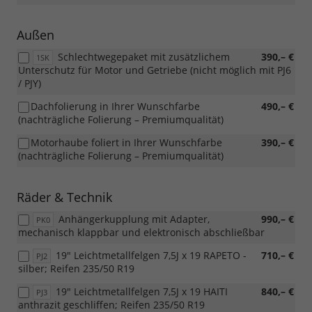
Außen
Schlechtwegepaket mit zusätzlichem
390,– €
1SK
Unterschutz für Motor und Getriebe (nicht möglich mit PJ6
/ PJY)
Dachfolierung in Ihrer Wunschfarbe
490,– €
(nachträgliche Folierung – Premiumqualität)
Motorhaube foliert in Ihrer Wunschfarbe
390,– €
(nachträgliche Folierung – Premiumqualität)
Räder & Technik
Anhängerkupplung mit Adapter,
990,– €
PK0
mechanisch klappbar und elektronisch abschließbar
19" Leichtmetallfelgen 7,5J x 19 RAPETO -
710,– €
PJ2
silber; Reifen 235/50 R19
19" Leichtmetallfelgen 7,5J x 19 HAITI
840,– €
PJ3
anthrazit geschliffen; Reifen 235/50 R19