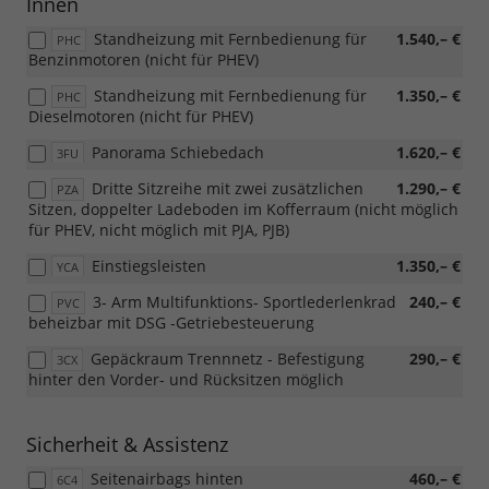
Innen
Standheizung mit Fernbedienung für
1.540,– €
PHC
Benzinmotoren (nicht für PHEV)
Standheizung mit Fernbedienung für
1.350,– €
PHC
Dieselmotoren (nicht für PHEV)
Panorama Schiebedach
1.620,– €
3FU
Dritte Sitzreihe mit zwei zusätzlichen
1.290,– €
PZA
Sitzen, doppelter Ladeboden im Kofferraum (nicht möglich
für PHEV, nicht möglich mit PJA, PJB)
Einstiegsleisten
1.350,– €
YCA
3- Arm Multifunktions- Sportlederlenkrad
240,– €
PVC
beheizbar mit DSG -Getriebesteuerung
Gepäckraum Trennnetz - Befestigung
290,– €
3CX
hinter den Vorder- und Rücksitzen möglich
Sicherheit & Assistenz
Seitenairbags hinten
460,– €
6C4