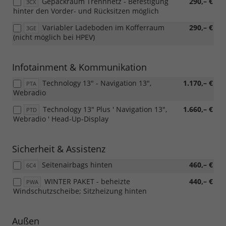
Gepäckraum Trennnetz - Befestigung
290,– €
3CX
hinter den Vorder- und Rücksitzen möglich
Variabler Ladeboden im Kofferraum
290,– €
3GE
(nicht möglich bei HPEV)
Infotainment & Kommunikation
Technology 13" - Navigation 13",
1.170,– €
PTA
Webradio
Technology 13" Plus ' Navigation 13",
1.660,– €
PTD
Webradio ' Head-Up-Display
Sicherheit & Assistenz
Seitenairbags hinten
460,– €
6C4
WINTER PAKET - beheizte
440,– €
PWA
Windschutzscheibe; Sitzheizung hinten
Außen