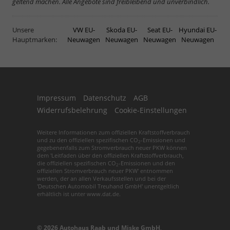
geltend machen. Alle Angebote sind freibleibend und unverbindlich.
Unsere
VW EU-
Skoda EU-
Seat EU-
Hyundai EU-
Hauptmarken:
Neuwagen
Neuwagen
Neuwagen
Neuwagen
Impressum
Datenschutz
AGB
Widerrufsbelehrung
Cookie-Einstellungen
Weitere Informationen zum offiziellen Kraftstoffverbrauch
und zu den offiziellen spezifischen CO
-Emissionen und
2
gegebenenfalls zum Stromverbrauch neuer PKW können
dem 'Leitfaden über den offiziellen Kraftstoffverbrauch,
die offiziellen spezifischen CO
-Emissionen und den
2
offiziellen Stromverbrauch neuer PKW' entnommen
werden, der an allen Verkaufsstellen und bei der
'Deutschen Automobil Treuhand GmbH' unentgeltlich
erhältlich ist unter www.dat.de.
© 2026
Autohaus Raab und Miske GmbH
,