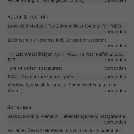
Vorbereitung für Anhängevorrichtung
vorhanden
Räder & Technik
Ladekabel Modus 3 Typ 2 (Mennekes) 16A (nur für PHEV)
vorhanden
Elektrische Parkbremse inkl. Berganfahrassistent
vorhanden
17" Leichtmetallfelgen 7Jx17 PAGET - silber; Reifen 215/65
R17
vorhanden
Tyre Fit Reifenreparaturset
vorhanden
RKA+ - Reifendruckkontrollsystem
vorhanden
Werksseitige Auslieferung auf Sommerreifen (auch im
Winter)
vorhanden
Sonstiges
SKODA Mobility Premium - lebenslange Mobilitätsgarantie
vorhanden
Variables Ölwechselintervall bis zu 30 000 km oder alle 2