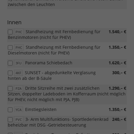
zwischen den Leuchten
Innen
Standheizung mit Fernbedienung für
1.540,– €
PHC
Benzinmotoren (nicht für PHEV)
Standheizung mit Fernbedienung für
1.350,– €
PHC
Dieselmotoren (nicht für PHEV)
Panorama Schiebedach
1.620,– €
3FU
SUNSET - abgedunkelte Verglasung
300,– €
4KF
hinten ab der B-Säule
Dritte Sitzreihe mit zwei zusätzlichen
1.290,– €
PZA
Sitzen, doppelter Ladeboden im Kofferraum (nicht möglich
für PHEV, nicht möglich mit PJA, PJB)
Einstiegsleisten
1.350,– €
YCA
3- Arm Multifunktions- Sportlederlenkrad
240,– €
PVC
beheizbar mit DSG -Getriebesteuerung