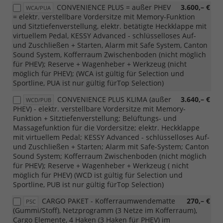
CONVENIENCE PLUS = außer PHEV
3.600,– €
WCA/PUA
= elektr. verstellbare Vordersitze mit Memory-Funktion
und Sitztiefenverstellung, elektr. betätigte Heckklappe mit
virtuellem Pedal, KESSY Advanced - schlüsselloses Auf-
und Zuschließen + Starten, Alarm mit Safe System, Canton
Sound System, Kofferraum Zwischenboden (nicht möglich
für PHEV); Reserve + Wagenheber + Werkzeug (nicht
möglich für PHEV); (WCA ist gültig für Selection und
Sportline, PUA ist nur gültig fürTop Selection)
CONVENIENCE PLUS KLIMA (außer
3.640,– €
WCD/PUB
PHEV) - elektr. verstellbare Vordersitze mit Memory-
Funktion + Sitztiefenverstellung; Belüftungs- und
Massagefunktion für die Vordersitze; elektr. Heckklappe
mit virtuellem Pedal; KESSY Advanced - schlüsselloses Auf-
und Zuschließen + Starten; Alarm mit Safe-System; Canton
Sound System; Kofferraum Zwischenboden (nicht möglich
für PHEV); Reserve + Wagenheber + Werkzeug ( nicht
möglich für PHEV) (WCD ist gültig für Selection und
Sportline, PUB ist nur gültig fürTop Selection)
CARGO PAKET - Kofferraumwendematte
270,– €
PSC
(Gummi/Stoff), Netzprogramm (3 Netze im Kofferraum),
Cargo Elemente, 4 Haken (3 Haken für PHEV) im