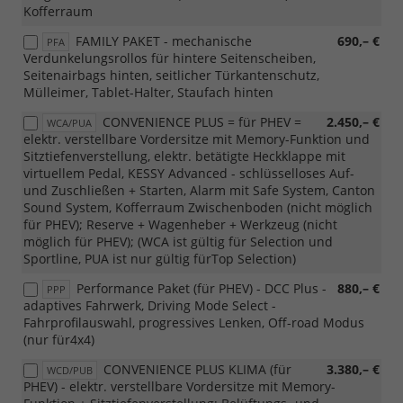
Kofferraum
FAMILY PAKET - mechanische
690,– €
PFA
Verdunkelungsrollos für hintere Seitenscheiben,
Seitenairbags hinten, seitlicher Türkantenschutz,
Mülleimer, Tablet-Halter, Staufach hinten
CONVENIENCE PLUS = für PHEV =
2.450,– €
WCA/PUA
elektr. verstellbare Vordersitze mit Memory-Funktion und
Sitztiefenverstellung, elektr. betätigte Heckklappe mit
virtuellem Pedal, KESSY Advanced - schlüsselloses Auf-
und Zuschließen + Starten, Alarm mit Safe System, Canton
Sound System, Kofferraum Zwischenboden (nicht möglich
für PHEV); Reserve + Wagenheber + Werkzeug (nicht
möglich für PHEV); (WCA ist gültig für Selection und
Sportline, PUA ist nur gültig fürTop Selection)
Performance Paket (für PHEV) - DCC Plus -
880,– €
PPP
adaptives Fahrwerk, Driving Mode Select -
Fahrprofilauswahl, progressives Lenken, Off-road Modus
(nur für4x4)
CONVENIENCE PLUS KLIMA (für
3.380,– €
WCD/PUB
PHEV) - elektr. verstellbare Vordersitze mit Memory-