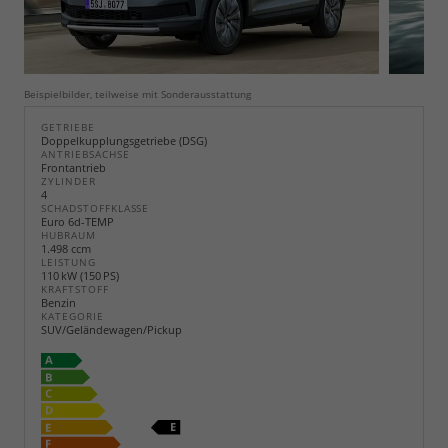
Beispielbilder, teilweise mit Sonderausstattung
GETRIEBE
Doppelkupplungsgetriebe (DSG)
ANTRIEBSACHSE
Frontantrieb
ZYLINDER
4
SCHADSTOFFKLASSE
Euro 6d-TEMP
HUBRAUM
1.498 ccm
LEISTUNG
110 kW (150 PS)
KRAFTSTOFF
Benzin
KATEGORIE
SUV/Geländewagen/Pickup