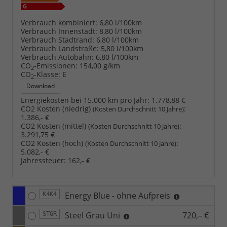
Verbrauch kombiniert:
6,80 l/100km
Verbrauch Innenstadt:
8,80 l/100km
Verbrauch Stadtrand:
6,80 l/100km
Verbrauch Landstraße:
5,80 l/100km
Verbrauch Autobahn:
6,80 l/100km
CO
-Emissionen:
154,00 g/km
2
CO
-Klasse:
E
2
Download
Energiekosten bei 15.000 km pro Jahr:
1.778,88 €
CO2 Kosten (niedrig)
:
(Kosten Durchschnitt 10 Jahre)
1.386,- €
CO2 Kosten (mittel)
:
(Kosten Durchschnitt 10 Jahre)
3.291,75 €
CO2 Kosten (hoch)
:
(Kosten Durchschnitt 10 Jahre)
5.082,- €
Jahressteuer:
162,- €
Energy Blue - ohne Aufpreis
K4K4
Steel Grau Uni
720,– €
STGR