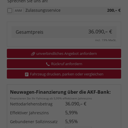
Sprechen Sie uns an!
Zulassungsservice
200,– €
ANM
36.090,– €
Gesamtpreis
incl. 19% MwSt.
unverbindliches Angebot anfordern
Rückruf anfordern
Fahrzeug drucken, parken oder vergleichen
Neuwagen-Finanzierung über die AKF-Bank:
Finanzieren Sie Ihr Fahrzeug ab 5,99% effektivem Jahreszins
36.090,– €
Nettodarlehensbetrag
5,99%
Effektiver Jahreszins
5,95%
Gebundener Sollzinssatz