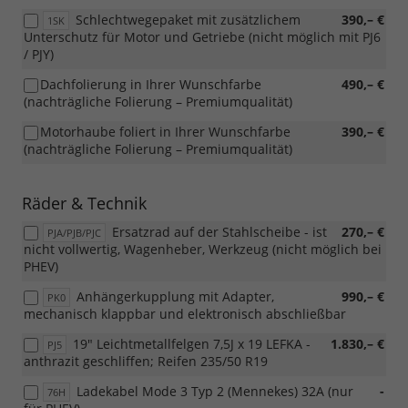
Schlechtwegepaket mit zusätzlichem
390,– €
1SK
Unterschutz für Motor und Getriebe (nicht möglich mit PJ6
/ PJY)
Dachfolierung in Ihrer Wunschfarbe
490,– €
(nachträgliche Folierung – Premiumqualität)
Motorhaube foliert in Ihrer Wunschfarbe
390,– €
(nachträgliche Folierung – Premiumqualität)
Räder & Technik
Ersatzrad auf der Stahlscheibe - ist
270,– €
PJA/PJB/PJC
nicht vollwertig, Wagenheber, Werkzeug (nicht möglich bei
PHEV)
Anhängerkupplung mit Adapter,
990,– €
PK0
mechanisch klappbar und elektronisch abschließbar
19" Leichtmetallfelgen 7,5J x 19 LEFKA -
1.830,– €
PJ5
anthrazit geschliffen; Reifen 235/50 R19
Ladekabel Mode 3 Typ 2 (Mennekes) 32A (nur
-
76H