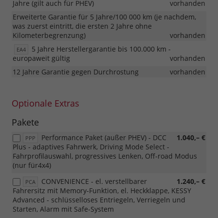
Jahre (gilt auch für PHEV)
vorhanden
Erweiterte Garantie für 5 Jahre/100 000 km (je nachdem,
was zuerst eintritt, die ersten 2 Jahre ohne
Kilometerbegrenzung)
vorhanden
5 Jahre Herstellergarantie bis 100.000 km -
EA4
europaweit gültig
vorhanden
12 Jahre Garantie gegen Durchrostung
vorhanden
Optionale Extras
Pakete
Performance Paket (außer PHEV) - DCC
1.040,– €
PPP
Plus - adaptives Fahrwerk, Driving Mode Select -
Fahrprofilauswahl, progressives Lenken, Off-road Modus
(nur für4x4)
CONVENIENCE - el. verstellbarer
1.240,– €
PCA
Fahrersitz mit Memory-Funktion, el. Heckklappe, KESSY
Advanced - schlüsselloses Entriegeln, Verriegeln und
Starten, Alarm mit Safe-System