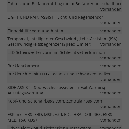
Fahrer- und Beifahrerairbag (beim Beifahrer ausschaltbar)
vorhanden
LIGHT UND RAIN ASSIST - Licht- und Regensensor
vorhanden
Einparkhilfe vorn und hinten
vorhanden
Tempomat, Intelligenter Geschwindigkeits-Assistent (ISA) -
Geschwindigkeitsbegrenzer (Speed Limiter)
vorhanden
LED Scheinwerfer vorn mit Schlechtwetterfunktion
vorhanden
Rückfahrkamera
vorhanden
Rückleuchte mit LED - Technik und schwarzem Balken
vorhanden
SIDE ASSIST - Spurwechselassistent + Exit Warning -
Ausstiegswarnung
vorhanden
Kopf- und Seitenairbags vorn, Zentralairbag vorn
vorhanden
ESP inkl. ABS, EBD, MSR, ASR, EDL, HBA, DSR, RBS, ESBS,
MCB, TSA, XDS+
vorhanden
Driver Alert - Müdigkeitserkennungssystem
vorhanden