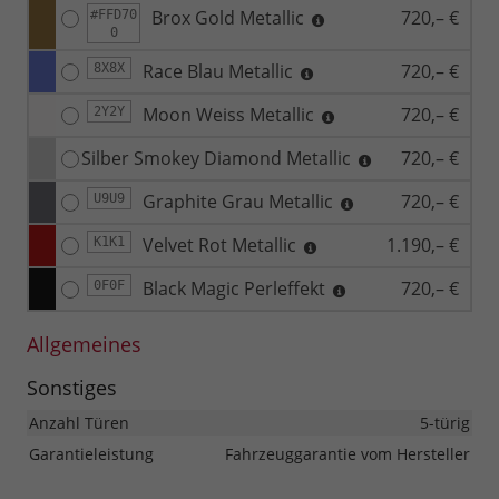
Brox Gold Metallic
720,– €
#FFD70
0
Race Blau Metallic
720,– €
8X8X
Moon Weiss Metallic
720,– €
2Y2Y
Silber Smokey Diamond Metallic
720,– €
Graphite Grau Metallic
720,– €
U9U9
Velvet Rot Metallic
1.190,– €
K1K1
Black Magic Perleffekt
720,– €
0F0F
Allgemeines
Sonstiges
Anzahl Türen
5-türig
Garantieleistung
Fahrzeuggarantie vom Hersteller