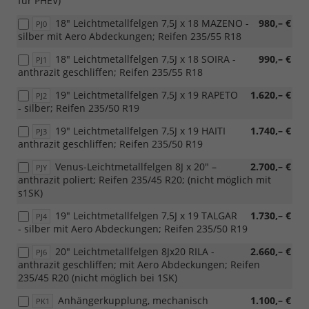
für PHEV)
18" Leichtmetallfelgen 7,5J x 18 MAZENO -
980,– €
PJ0
silber mit Aero Abdeckungen; Reifen 235/55 R18
18" Leichtmetallfelgen 7,5J x 18 SOIRA -
990,– €
PJ1
anthrazit geschliffen; Reifen 235/55 R18
19" Leichtmetallfelgen 7,5J x 19 RAPETO
1.620,– €
PJ2
- silber; Reifen 235/50 R19
19" Leichtmetallfelgen 7,5J x 19 HAITI
1.740,– €
PJ3
anthrazit geschliffen; Reifen 235/50 R19
Venus-Leichtmetallfelgen 8J x 20" –
2.700,– €
PJY
anthrazit poliert; Reifen 235/45 R20; (nicht möglich mit
s1SK)
19" Leichtmetallfelgen 7,5J x 19 TALGAR
1.730,– €
PJ4
- silber mit Aero Abdeckungen; Reifen 235/50 R19
20" Leichtmetallfelgen 8Jx20 RILA -
2.660,– €
PJ6
anthrazit geschliffen; mit Aero Abdeckungen; Reifen
235/45 R20 (nicht möglich bei 1SK)
Anhängerkupplung, mechanisch
1.100,– €
PK1