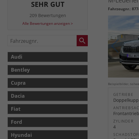
M-Lederlen
SEHR GUT
Fahrzeugnr.
:
877
209 Bewertungen
Alle Bewertungen anzeigen >
Fahrzeugnr.
Audi
Bentley
Cupra
Beispielbilder, teil
GETRIEBE
Dacia
Doppelkuppl
ANTRIEBSA
Fiat
Frontantrie
Ford
ZYLINDER
4
Hyundai
SCHADSTOF