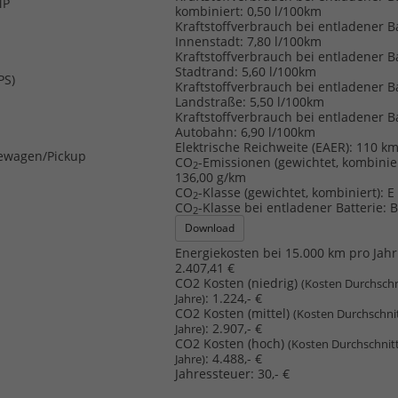
MP
kombiniert:
0,50 l/100km
Kraftstoffverbrauch bei entladener B
Innenstadt:
7,80 l/100km
Kraftstoffverbrauch bei entladener B
Stadtrand:
5,60 l/100km
PS)
Kraftstoffverbrauch bei entladener B
Landstraße:
5,50 l/100km
Kraftstoffverbrauch bei entladener B
Autobahn:
6,90 l/100km
Elektrische Reichweite (EAER):
110 k
ewagen/Pickup
CO
-Emissionen (gewichtet, kombinier
2
136,00 g/km
CO
-Klasse (gewichtet, kombiniert):
E
2
CO
-Klasse bei entladener Batterie:
2
Download
Energiekosten bei 15.000 km pro Jahr
2.407,41 €
CO2 Kosten (niedrig)
(Kosten Durchschn
:
1.224,- €
Jahre)
CO2 Kosten (mittel)
(Kosten Durchschni
:
2.907,- €
Jahre)
CO2 Kosten (hoch)
(Kosten Durchschnit
:
4.488,- €
Jahre)
Jahressteuer:
30,- €