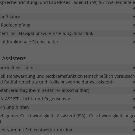
isprecheinrichtung) und kabelloses Laden (15 W) für zwei Mobiltel
ür 3 Jahre
er Radioempfang
ment inkl. Navigationsvoreinstellung, Smartlink
multifunktionale Drehschalter
& Assistenz
Spurhalteassistent
- Kollisionswarnung und Notbremsfunktion (einschließlich voraus
d Radfahrerschutz und Kollisionsvermeidungsassistent)
ifahrerairbag (beim Beifahrer ausschaltbar)
N ASSIST - Licht- und Regensensor
orn und hinten
lligenter Geschwindigkeits-Assistent (ISA) - Geschwindigkeitsbegr
)
fer vorn mit Schlechtwetterfunktion