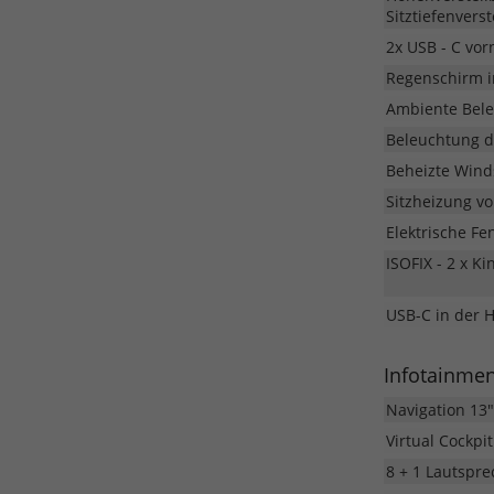
Sitztiefenvers
2x USB - C vor
Regenschirm i
Ambiente Bel
Beleuchtung d
Beheizte Wind
Sitzheizung vo
Elektrische Fe
ISOFIX - 2 x K
USB-C in der 
Infotainme
Navigation 13"
Virtual Cockpi
8 + 1 Lautspre