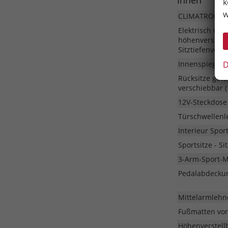
k
w
CLIMATRONIC 
Elektrisch ver
höhenverstellb
Sitztiefenvers
D
Innenspiegel 
Rücksitze gete
verschiebbar 
12V-Steckdose
Türschwellenl
Interieur Sport
Sportsitze - S
3-Arm-Sport-M
Pedalabdeckun
Mittelarmlehn
Fußmatten vor
Höhenverstell