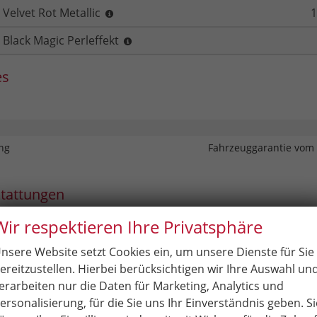
Velvet Rot Metallic
1
Black Magic Perleffekt
es
ng
Fahrzeuggarantie vom 
stattungen
Wir respektieren Ihre Privatsphäre
t - EU-Neuwagen OHNE Tageszulassung
nsere Website setzt Cookies ein, um unsere Dienste für Sie
Auslieferungspaket bestehend aus Menü / Radio / Infotainment in 
ereitzustellen. Hierbei berücksichtigen wir Ihre Auswahl un
lter montiert, Fahrzeug entwachst und gereinigt
erarbeiten nur die Daten für Marketing, Analytics und
ersonalisierung, für die Sie uns Ihr Einverständnis geben. Si