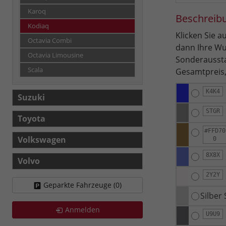
Karoq
Beschreib
Kodiaq
Klicken Sie 
Octavia Combi
dann Ihre Wu
Octavia Limousine
Sonderaussta
Scala
Gesamtpreis,
K4K4
Suzuki
STGR
Toyota
#FFD70
Volkswagen
0
8X8X
Volvo
2Y2Y
Geparkte Fahrzeuge (
0
)
Silber
Anmelden
U9U9