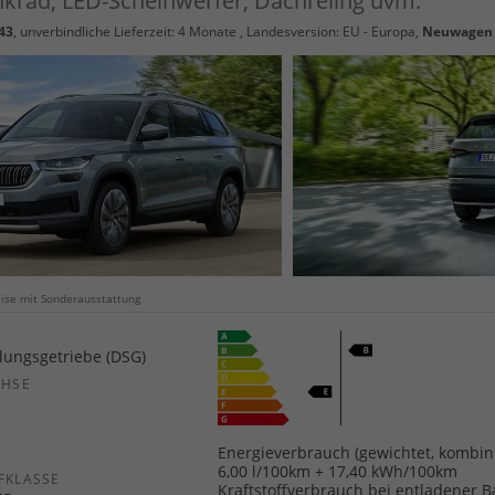
krad, LED-Scheinwerfer, Dachreling uvm.
43
, unverbindliche Lieferzeit:
4 Monate
, Landesversion: EU - Europa,
Neuwagen
weise mit Sonderausstattung
ungsgetriebe (DSG)
CHSE
b
Energieverbrauch (gewichtet, kombini
6,00 l/100km + 17,40 kWh/100km
FKLASSE
Kraftstoffverbrauch bei entladener B