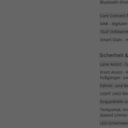
Bluetooth (Fre
Care Connect f
DAB - digital
10,4"-Infotain
Smart Dials - 
Sicherheit 
Lane Assist - 
Front Assist 
Fußgänger- un
Fahrer- und Be
LIGHT UND RAI
Einparkhilfe v
Tempomat, Inte
(Speed Limiter
LED Scheinwer