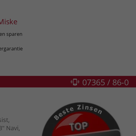
Miske
len sparen
ergarantie
07365 / 86-0
ist,
3" Navi,