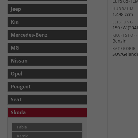
Euro 6d-TE
Jeep
HUBRAUM
1.498 ccm
Kia
LEISTUNG
150 kW (204 
Mercedes-Benz
KRAFTSTOFF
Benzin
MG
KATEGORIE
SUV/Geländ
Nissan
Opel
Peugeot
Seat
Skoda
Fabia
Kamiq