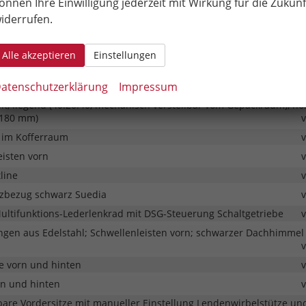
önnen Ihre Einwilligung jederzeit mit Wirkung für die Zukunf
iderrufen.
Klimaautomatik mit 3-Zonen Regelung
stellbarer Fahrersitz mit Memory und Sitztiefenverstellung,
arer Beifahrersitz mit manueller einstellbarer Lendenwirbelstütz
Alle akzeptieren
Einstellungen
tellung
atenschutzerklärung
Impressum
automatisch abblendbar
ilt, liegend (40:20:40, mechanisch verstellbar vom Gepäckraum), ho
(180 mm)
 im Kofferraum
eisten vorn
line
itzbezug schwarz Suedia
ultifunktions-Lederlenkrad mit DSG-Steuerung Schaltgetriebe
gen aus Edelstahl; Schwellenleisten vorn; schwarzer Dachhimmel
e vorn und hinten
n und hinten
bare Vordersitze mit manueller Einstellung Lendenwirbelstütze un