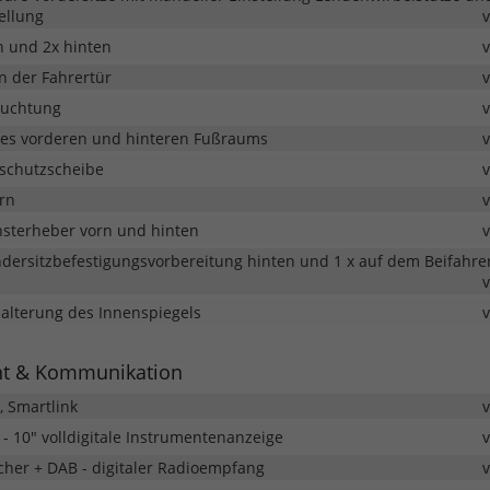
tellung
n und 2x hinten
n der Fahrertür
euchtung
es vorderen und hinteren Fußraums
schutzscheibe
rn
nsterheber vorn und hinten
indersitzbefestigungsvorbereitung hinten und 1 x auf dem Beifahrer
Halterung des Innenspiegels
nt & Kommunikation
, Smartlink
t - 10" volldigitale Instrumentenanzeige
cher + DAB - digitaler Radioempfang