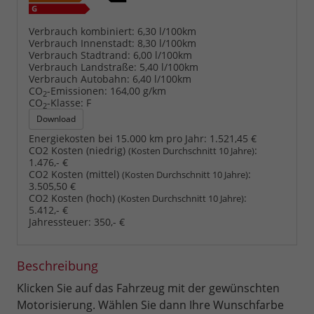
Verbrauch kombiniert:
6,30 l/100km
Verbrauch Innenstadt:
8,30 l/100km
Verbrauch Stadtrand:
6,00 l/100km
Verbrauch Landstraße:
5,40 l/100km
Verbrauch Autobahn:
6,40 l/100km
CO
-Emissionen:
164,00 g/km
2
CO
-Klasse:
F
2
Download
Energiekosten bei 15.000 km pro Jahr:
1.521,45 €
CO2 Kosten (niedrig)
:
(Kosten Durchschnitt 10 Jahre)
1.476,- €
CO2 Kosten (mittel)
:
(Kosten Durchschnitt 10 Jahre)
3.505,50 €
CO2 Kosten (hoch)
:
(Kosten Durchschnitt 10 Jahre)
5.412,- €
Jahressteuer:
350,- €
Beschreibung
Klicken Sie auf das Fahrzeug mit der gewünschten
Motorisierung. Wählen Sie dann Ihre Wunschfarbe