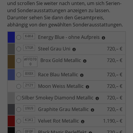
und scrollen Sie weiter nach unten, um sich Serien-
und Sonderausstattungen anzeigen zu lassen.
Darunter sehen Sie dann den Gesamtpreis,
abhängig von den gewählten Sonderausstattungen.
Energy Blue - ohne Aufpreis
K4K4
Steel Grau Uni
720,– €
STGR
Brox Gold Metallic
720,– €
#FFD70
0
Race Blau Metallic
720,– €
8X8X
Moon Weiss Metallic
720,– €
2Y2Y
Silber Smokey Diamond Metallic
720,– €
Graphite Grau Metallic
720,– €
U9U9
Velvet Rot Metallic
1.190,– €
K1K1
Black Magic Perleffekt
720,– €
0F0F