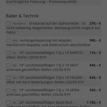
(nachträgliche Folierung – Premiumqualität)
Räder & Technik
Ersatzrad auf der Stahlscheibe - ist
270,– €
PJA/PJB/PJC
nicht vollwertig, Wagenheber, Werkzeug (nicht möglich bei
PHEV)
Anhängerkupplung mit Adapter,
990,– €
PK0
mechanisch klappbar und elektronisch abschließbar
19" Leichtmetallfelgen 7,5J x 19 RAPETO -
710,– €
PJ2
silber; Reifen 235/50 R19
19" Leichtmetallfelgen 7,5J x 19 HAITI
840,– €
PJ3
anthrazit geschliffen; Reifen 235/50 R19
19" Leichtmetallfelgen 7,5J x 19 TALGAR -
830,– €
PJ4
silber mit Aero Abdeckungen; Reifen 235/50 R19
19" Leichtmetallfelgen 7,5J x 19 LEFKA -
920,– €
PJ5
anthrazit geschliffen; Reifen 235/50 R19
20" Leichtmetallfelgen 8Jx20 RILA -
1.750,– €
PJ6
anthrazit geschliffen; mit Aero Abdeckungen; Reifen