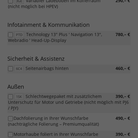
Variabler Ladeboden im Kofferraum
290,– €
3GE
(nicht möglich bei HPEV)
Infotainment & Kommunikation
Technology 13" Plus ' Navigation 13",
780,– €
PTD
Webradio ' Head-Up-Display
Sicherheit & Assistenz
Seitenairbags hinten
460,– €
6C4
Außen
Schlechtwegepaket mit zusätzlichem
390,– €
1SK
Unterschutz für Motor und Getriebe (nicht möglich mit PJ6
/ PJY)
Dachfolierung in Ihrer Wunschfarbe
490,– €
(nachträgliche Folierung – Premiumqualität)
Motorhaube foliert in Ihrer Wunschfarbe
390,– €