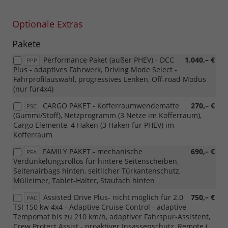
Optionale Extras
Pakete
Performance Paket (außer PHEV) - DCC
1.040,– €
PPP
Plus - adaptives Fahrwerk, Driving Mode Select -
Fahrprofilauswahl, progressives Lenken, Off-road Modus
(nur für4x4)
CARGO PAKET - Kofferraumwendematte
270,– €
PSC
(Gummi/Stoff), Netzprogramm (3 Netze im Kofferraum),
Cargo Elemente, 4 Haken (3 Haken für PHEV) im
Kofferraum
FAMILY PAKET - mechanische
690,– €
PFA
Verdunkelungsrollos für hintere Seitenscheiben,
Seitenairbags hinten, seitlicher Türkantenschutz,
Mülleimer, Tablet-Halter, Staufach hinten
Assisted Drive Plus- nicht möglich für 2.0
750,– €
PAC
TSI 150 kw 4x4 - Adaptive Cruise Control - adaptive
Tempomat bis zu 210 km/h, adaptiver Fahrspur-Assistent,
Crew Protect Assist - proaktiver Insassenschutz, Remote (