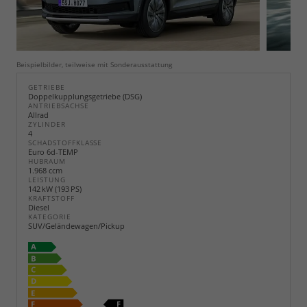
Beispielbilder, teilweise mit Sonderausstattung
GETRIEBE
Doppelkupplungsgetriebe (DSG)
ANTRIEBSACHSE
Allrad
ZYLINDER
4
SCHADSTOFFKLASSE
Euro 6d-TEMP
HUBRAUM
1.968 ccm
LEISTUNG
142 kW (193 PS)
KRAFTSTOFF
Diesel
KATEGORIE
SUV/Geländewagen/Pickup