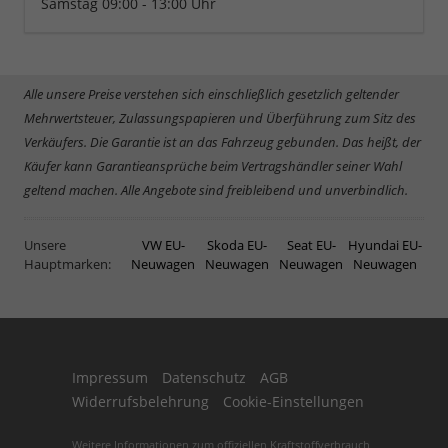
Samstag 09:00 - 13:00 Uhr
Alle unsere Preise verstehen sich einschließlich gesetzlich geltender
Mehrwertsteuer, Zulassungspapieren und Überführung zum Sitz des
Verkäufers. Die Garantie ist an das Fahrzeug gebunden. Das heißt, der
Käufer kann Garantieansprüche beim Vertragshändler seiner Wahl
geltend machen. Alle Angebote sind freibleibend und unverbindlich.
Unsere
VW EU-
Skoda EU-
Seat EU-
Hyundai EU-
Hauptmarken:
Neuwagen
Neuwagen
Neuwagen
Neuwagen
Impressum
Datenschutz
AGB
Widerrufsbelehrung
Cookie-Einstellungen
Weitere Informationen zum offiziellen Kraftstoffverbrauch