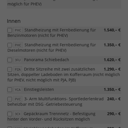
möglich für PHEV)
Innen
Standheizung mit Fernbedienung für
1.540,– €
PHC
Benzinmotoren (nicht für PHEV)
Standheizung mit Fernbedienung für
1.350,– €
PHC
Dieselmotoren (nicht für PHEV)
Panorama Schiebedach
1.620,– €
3FU
Dritte Sitzreihe mit zwei zusätzlichen
1.290,– €
PZA
Sitzen, doppelter Ladeboden im Kofferraum (nicht möglich
für PHEV, nicht möglich mit PJA, PJB)
Einstiegsleisten
1.350,– €
YCA
3- Arm Multifunktions- Sportlederlenkrad
240,– €
PVC
beheizbar mit DSG -Getriebesteuerung
Gepäckraum Trennnetz - Befestigung
290,– €
3CX
hinter den Vorder- und Rücksitzen möglich