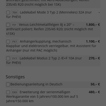
235/45 R20 (nicht möglich bei 1SK)
Ladekabel Mode 3 Typ 2 (Mennekes) 32A (nur
-
76H
für PHEV)
Venus-Leichtmetallfelgen 8J x 20" –
1.800,– €
PJY
anthrazit poliert; Reifen 235/45 R20; (nicht möglich mit
s1SK)
Anhängerkupplung, mechanisch
1.100,– €
PK1
klappbar und elektronisch verriegelbar, mit Assistent für
Anhänger (nur mit PAC möglich)
Ladekabel Modus 2 Typ 2 /E+F 10A (nur
270,– €
EV3
für PHEV)
Sonstiges
Bedienungsanleitung in Deutsch
50,– €
Erweiterung der serienmäßigen
480,– €
EA9
Werksgarantie von 5 Jahren/100.000 km auf 5
Jahre/150.000 km