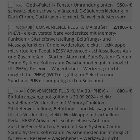
Optik-Paket I - Fenster Umrandung unten
550,– €
PXC
schwarz, oben schwarz glänzend, D-Säulenverkleidung in
Dark Chrom, Dachträger - eloxiert, Schwellenleisten vorn
CONVENIENCE PLUS KLIMA (außer
2.100,– €
WCD/PUB
PHEV) - elektr. verstellbare Vordersitze mit Memory-
Funktion + Sitztiefenverstellung; Belüftungs- und
Massagefunktion für die Vordersitze; elektr. Heckklappe
mit virtuellem Pedal; KESSY Advanced - schlüsselloses Auf-
und Zuschließen + Starten; Alarm mit Safe-System; Canton
Sound System; Kofferraum Zwischenboden (nicht möglich
für PHEV); Reserve + Wagenheber + Werkzeug ( nicht
möglich für PHEV) (WCD ist gültig für Selection und
Sportline, PUB ist nur gültig fürTop Selection)
CONVENIENCE PLUS KLIMA (für PHEV) -
600,– €
PUA
Einführungsangebot gültig bis 30.09.2024 - elektr.
verstellbare Vordersitze mit Memory-Funktion +
Sitztiefenverstellung; Belüftungs- und Massagefunktion
für die Vordersitze; elektr. Heckklappe mit virtuellem
Pedal; KESSY Advanced - schlüsselloses Auf- und
Zuschließen + Starten; Alarm mit Safe-System; Canton
Sound System; Kofferraum Zwischenboden (nicht möglich
für PHEV); Reserve + Wagenheber + Werkzeug ( nicht