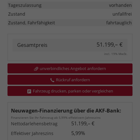
Tageszulassung
vorhanden
Zustand
unfallfrei
Zustand, Fahrfähigkeit
fahrtauglich
51.199,– €
Gesamtpreis
incl. 19% MwSt.
unverbindliches Angebot anfordern
Rückruf anfordern
Fahrzeug drucken, parken oder vergleichen
Neuwagen-Finanzierung über die AKF-Bank:
Finanzieren Sie Ihr Fahrzeug ab 5,99% effektivem Jahreszins
51.199,– €
Nettodarlehensbetrag
5,99%
Effektiver Jahreszins