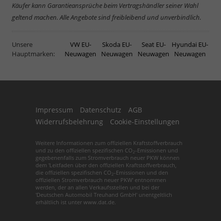
Käufer kann Garantieansprüche beim Vertragshändler seiner Wahl
geltend machen. Alle Angebote sind freibleibend und unverbindlich.
Unsere
VW EU-
Skoda EU-
Seat EU-
Hyundai EU-
Hauptmarken:
Neuwagen
Neuwagen
Neuwagen
Neuwagen
Impressum
Datenschutz
AGB
Widerrufsbelehrung
Cookie-Einstellungen
Weitere Informationen zum offiziellen Kraftstoffverbrauch
und zu den offiziellen spezifischen CO
-Emissionen und
2
gegebenenfalls zum Stromverbrauch neuer PKW können
dem 'Leitfaden über den offiziellen Kraftstoffverbrauch,
die offiziellen spezifischen CO
-Emissionen und den
2
offiziellen Stromverbrauch neuer PKW' entnommen
werden, der an allen Verkaufsstellen und bei der
'Deutschen Automobil Treuhand GmbH' unentgeltlich
erhältlich ist unter www.dat.de.