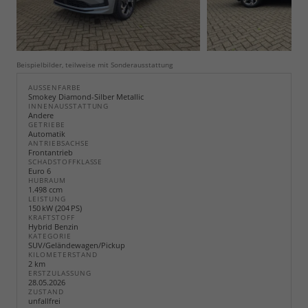
Beispielbilder, teilweise mit Sonderausstattung
AUSSENFARBE
Smokey Diamond-Silber Metallic
INNENAUSSTATTUNG
Andere
GETRIEBE
Automatik
ANTRIEBSACHSE
Frontantrieb
SCHADSTOFFKLASSE
Euro 6
HUBRAUM
1.498 ccm
LEISTUNG
150 kW (204 PS)
KRAFTSTOFF
Hybrid Benzin
KATEGORIE
SUV/Geländewagen/Pickup
KILOMETERSTAND
2 km
ERSTZULASSUNG
28.05.2026
ZUSTAND
unfallfrei