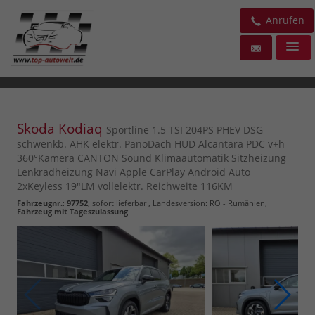
Anrufen
Skoda Kodiaq
Sportline 1.5 TSI 204PS PHEV DSG
schwenkb. AHK elektr. PanoDach HUD Alcantara PDC v+h
360°Kamera CANTON Sound Klimaautomatik Sitzheizung
Lenkradheizung Navi Apple CarPlay Android Auto
2xKeyless 19"LM vollelektr. Reichweite 116KM
Fahrzeugnr.
:
97752
,
sofort lieferbar
, Landesversion: RO - Rumänien,
Fahrzeug mit Tageszulassung