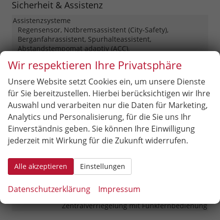
Sicherheit & Assistenz
Assistenzsysteme
Regensensor, Notbremsassistent (City-Safety),
Berganfahrassistent, Spurhalteassistent,
Abstandstempomat adaptiv (ACC),
Verkehrzeichenerkennung, Müdigkeitserkennungs-
Wir respektieren Ihre Privatsphäre
Sensor
Unsere Website setzt Cookies ein, um unsere Dienste
Einparkhilfe
Selbstlenkendes System, Park Distance Control vorne,
für Sie bereitzustellen. Hierbei berücksichtigen wir Ihre
Park Distance Control hinten, 360°-Kamera (Surround
Auswahl und verarbeiten nur die Daten für Marketing,
View)
Analytics und Personalisierung, für die Sie uns Ihr
Innenspiegel automatisch abblendend
vorhanden
Einverständnis geben. Sie können Ihre Einwilligung
Lenkung
Servolenkung
jederzeit mit Wirkung für die Zukunft widerrufen.
Lichttechnik
Lichtsensor, LED-Scheinwerfer, LED-Tagfahrlicht, Voll-LED
Alle akzeptieren
Einstellungen
Scheinwerfer
Pannenhilfe
Pannenkit
Datenschutzerklärung
Impressum
Zentralverriegelung
Zentralverriegelung mit Funkfernbedienung