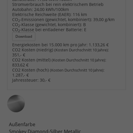
Stromverbrauch bei rein elektrischem Betrieb
Autobahn:
24,00 kWh/100km
Elektrische Reichweite (EAER):
116 km
CO
-Emissionen (gewichtet, kombiniert):
39,00 g/km
2
CO
-Klasse (gewichtet, kombiniert):
B
2
CO
-Klasse bei entladener Batterie:
E
2
Download
Energiekosten bei 15.000 km pro Jahr:
1.133,26 €
CO2 Kosten (niedrig)
:
(Kosten Durchschnitt 10 Jahre)
351,- €
CO2 Kosten (mittel)
:
(Kosten Durchschnitt 10 Jahre)
833,62 €
CO2 Kosten (hoch)
:
(Kosten Durchschnitt 10 Jahre)
1.287,- €
Jahressteuer:
30,- €
Außenfarbe
Smokey Diamond-Silber Metallic