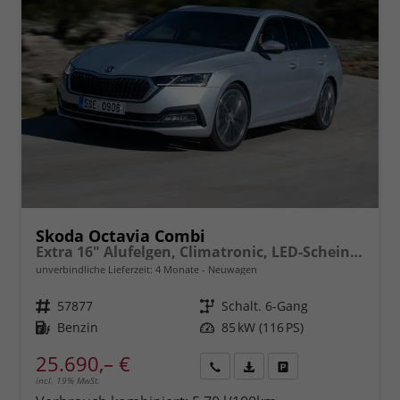
Skoda Octavia Combi
Extra 16" Alufelgen, Climatronic, LED-Scheinwerfer, Parksensoren hinten, Radio 10" + Wireless Smartlink, Tempomat, Multifunktions-Lederlenkrad, Dachreling uvm.
unverbindliche Lieferzeit:
4 Monate
Neuwagen
Fahrzeugnr.
57877
Getriebe
Schalt. 6-Gang
Kraftstoff
Benzin
Leistung
85 kW (116 PS)
25.690,– €
incl. 19% MwSt.
Rückruf
PDF-
Fahrzeug
anfordern
Datei,
drucken,