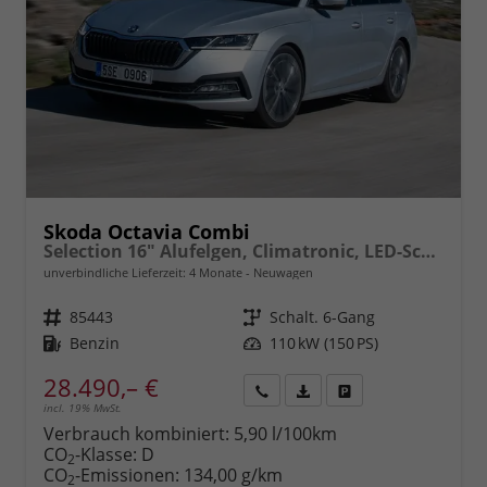
Skoda Octavia Combi
Selection 16" Alufelgen, Climatronic, LED-Scheinwerfer, Parksensoren hinten, Radio 10" + Wireless Smartlink, Tempomat, Multifunktions-Lederlenkrad, Dachreling uvm.
unverbindliche Lieferzeit:
4 Monate
Neuwagen
Fahrzeugnr.
85443
Getriebe
Schalt. 6-Gang
Kraftstoff
Benzin
Leistung
110 kW (150 PS)
28.490,– €
incl. 19% MwSt.
Rückruf
PDF-
Fahrzeug
anfordern
Datei,
drucken,
Verbrauch kombiniert:
5,90 l/100km
Fahrzeugexposé
parken
CO
-Klasse:
D
2
drucken
oder
CO
-Emissionen:
134,00 g/km
2