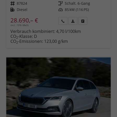
Fahrzeugnr.
87824
Getriebe
Schalt. 6-Gang
Kraftstoff
Diesel
Leistung
85 kW (116 PS)
28.690,– €
incl. 19% MwSt.
Rückruf
PDF-
Fahrzeug
anfordern
Datei,
drucken,
Verbrauch kombiniert:
4,70 l/100km
Fahrzeugexposé
parken
CO
-Klasse:
D
2
drucken
oder
CO
-Emissionen:
123,00 g/km
2
vergleichen