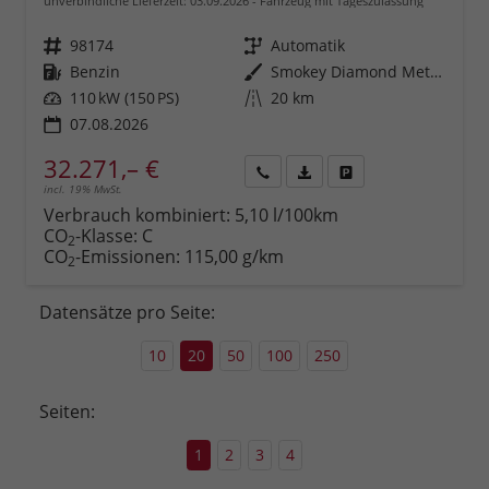
unverbindliche Lieferzeit:
03.09.2026
Fahrzeug mit Tageszulassung
Fahrzeugnr.
98174
Getriebe
Automatik
Kraftstoff
Benzin
Außenfarbe
Smokey Diamond Metallic ()
Leistung
110 kW (150 PS)
Kilometerstand
20 km
07.08.2026
32.271,– €
incl. 19% MwSt.
Rückruf
PDF-
Fahrzeug
anfordern
Datei,
drucken,
Verbrauch kombiniert:
5,10 l/100km
Fahrzeugexposé
parken
CO
-Klasse:
C
2
drucken
oder
CO
-Emissionen:
115,00 g/km
2
vergleichen
Datensätze pro Seite:
10
20
50
100
250
Seiten:
1
2
3
4