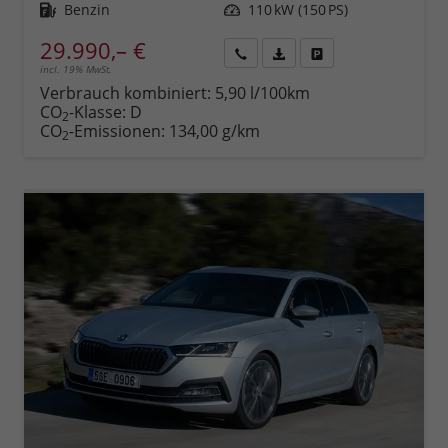
Kraftstoff
Benzin
Leistung
110 kW (150 PS)
29.990,– €
incl. 19% MwSt.
Rückruf
PDF-
Fahrzeug
anfordern
Datei,
drucken,
Verbrauch kombiniert:
5,90 l/100km
Fahrzeugexposé
parken
CO
-Klasse:
D
2
drucken
oder
CO
-Emissionen:
134,00 g/km
2
vergleichen