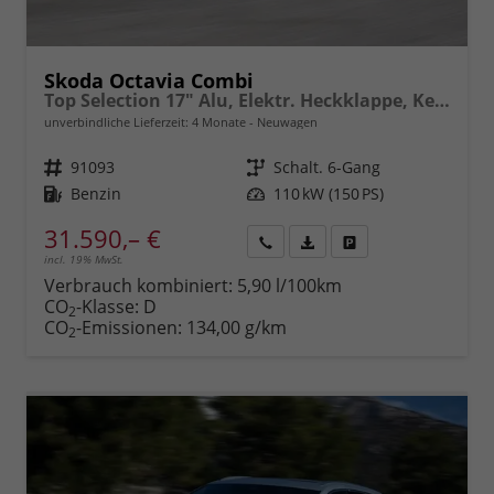
Skoda Octavia Combi
Top Selection 17" Alu, Elektr. Heckklappe, Kessy+Alarm, Beheizte Frontscheibe, Winterpaket, SunSet, Climatronic, LED-Scheinwerfer, Parksensoren vorn/hinten, Rückfahrkamera, Radio 10" + Wireless Smartlink, ACC uvm.
unverbindliche Lieferzeit:
4 Monate
Neuwagen
Fahrzeugnr.
91093
Getriebe
Schalt. 6-Gang
Kraftstoff
Benzin
Leistung
110 kW (150 PS)
31.590,– €
incl. 19% MwSt.
Rückruf
PDF-
Fahrzeug
anfordern
Datei,
drucken,
Verbrauch kombiniert:
5,90 l/100km
Fahrzeugexposé
parken
CO
-Klasse:
D
2
drucken
oder
CO
-Emissionen:
134,00 g/km
2
vergleichen