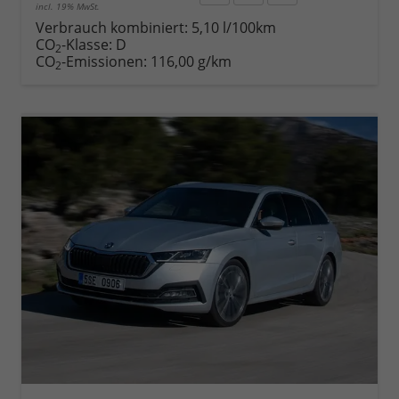
incl. 19% MwSt.
Rückruf
PDF-
Fahrzeug
anfordern
Datei,
drucken,
Verbrauch kombiniert:
5,10 l/100km
Fahrzeugexposé
parken
CO
-Klasse:
D
2
drucken
oder
CO
-Emissionen:
116,00 g/km
2
vergleichen