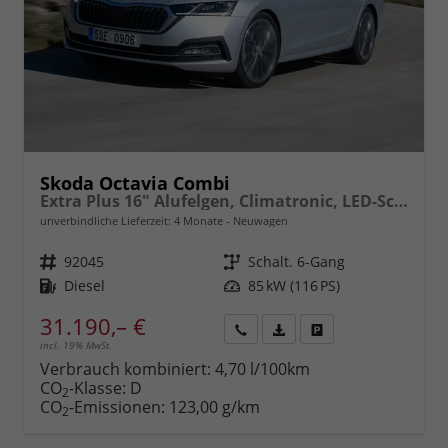
Skoda Octavia Combi
Extra Plus 16" Alufelgen, Climatronic, LED-Scheinwerfer, Parksensoren hinten, Radio 10" + Wireless Smartlink, Tempomat, Multifunktions-Lederlenkrad, Dachreling uvm.
unverbindliche Lieferzeit:
4 Monate
Neuwagen
Fahrzeugnr.
92045
Getriebe
Schalt. 6-Gang
Kraftstoff
Diesel
Leistung
85 kW (116 PS)
31.190,– €
incl. 19% MwSt.
Rückruf
PDF-
Fahrzeug
anfordern
Datei,
drucken,
Verbrauch kombiniert:
4,70 l/100km
Fahrzeugexposé
parken
CO
-Klasse:
D
2
drucken
oder
CO
-Emissionen:
123,00 g/km
2
vergleichen