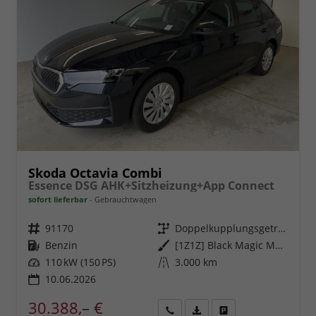
Skoda Octavia Combi
Essence DSG AHK+Sitzheizung+App Connect
sofort lieferbar
Gebrauchtwagen
Fahrzeugnr.
91170
Getriebe
Doppelkupplungsgetriebe (DSG)
Kraftstoff
Benzin
Außenfarbe
[1Z1Z] Black Magic Metallic
Leistung
110 kW (150 PS)
Kilometerstand
3.000 km
10.06.2026
30.388,– €