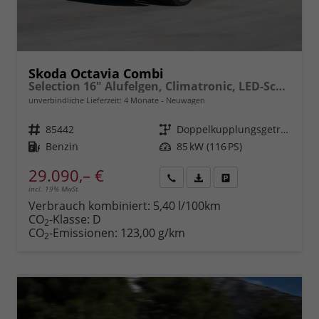
Skoda Octavia Combi
Selection 16" Alufelgen, Climatronic, LED-Scheinwerfer, Parksensoren hinten, Radio 10" + Wireless Smartlink, Tempomat, Multifunktions-Lederlenkrad, Dachreling uvm.
unverbindliche Lieferzeit:
4 Monate
Neuwagen
Fahrzeugnr.
85442
Getriebe
Doppelkupplungsgetriebe (DSG)
Kraftstoff
Benzin
Leistung
85 kW (116 PS)
29.090,– €
incl. 19% MwSt.
Rückruf
PDF-
Fahrzeug
anfordern
Datei,
drucken,
Verbrauch kombiniert:
5,40 l/100km
Fahrzeugexposé
parken
CO
-Klasse:
D
2
drucken
oder
CO
-Emissionen:
123,00 g/km
2
vergleichen