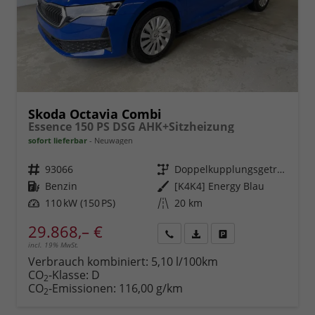
Skoda Octavia Combi
Essence 150 PS DSG AHK+Sitzheizung
sofort lieferbar
Neuwagen
Fahrzeugnr.
93066
Getriebe
Doppelkupplungsgetriebe (DSG)
Kraftstoff
Benzin
Außenfarbe
[K4K4] Energy Blau
Leistung
110 kW (150 PS)
Kilometerstand
20 km
29.868,– €
incl. 19% MwSt.
Rückruf
PDF-
Fahrzeug
anfordern
Datei,
drucken,
Verbrauch kombiniert:
5,10 l/100km
Fahrzeugexposé
parken
CO
-Klasse:
D
2
drucken
oder
CO
-Emissionen:
116,00 g/km
2
vergleichen