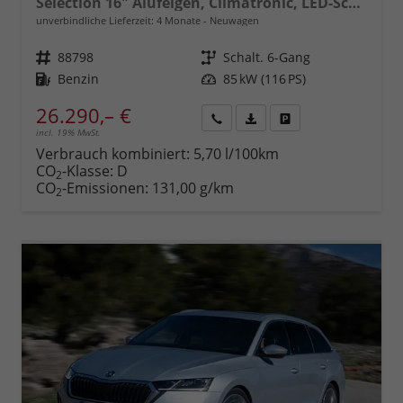
Selection 16" Alufelgen, Climatronic, LED-Scheinwerfer, Parksensoren hinten, Radio 10" + Wireless Smartlink, Tempomat, Multifunktions-Lederlenkrad, Dachreling uvm.
unverbindliche Lieferzeit:
4 Monate
Neuwagen
Fahrzeugnr.
88798
Getriebe
Schalt. 6-Gang
Kraftstoff
Benzin
Leistung
85 kW (116 PS)
26.290,– €
incl. 19% MwSt.
Rückruf
PDF-
Fahrzeug
anfordern
Datei,
drucken,
Verbrauch kombiniert:
5,70 l/100km
Fahrzeugexposé
parken
CO
-Klasse:
D
2
drucken
oder
CO
-Emissionen:
131,00 g/km
2
vergleichen