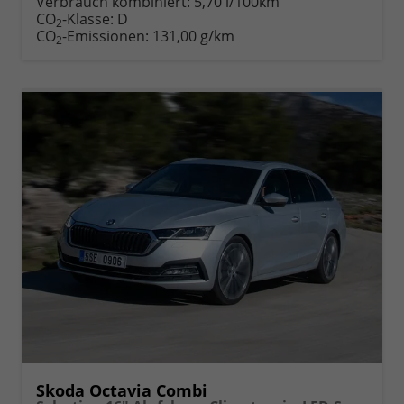
Verbrauch kombiniert:
5,70 l/100km
Fahrzeugexposé
parken
CO
-Klasse:
D
2
drucken
oder
CO
-Emissionen:
131,00 g/km
2
vergleichen
Skoda Octavia Combi