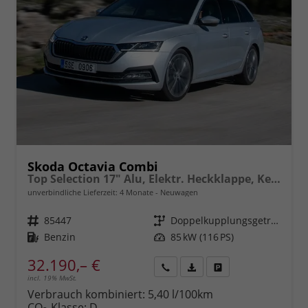
Skoda Octavia Combi
Top Selection 17" Alu, Elektr. Heckklappe, Kessy+Alarm, Beheizte Frontscheibe, Winterpaket, SunSet, Climatronic, LED-Scheinwerfer, Parksensoren vorn/hinten, Rückfahrkamera, Radio 10" + Wireless Smartlink, ACC uvm.
unverbindliche Lieferzeit:
4 Monate
Neuwagen
Fahrzeugnr.
85447
Getriebe
Doppelkupplungsgetriebe (DSG)
Kraftstoff
Benzin
Leistung
85 kW (116 PS)
32.190,– €
incl. 19% MwSt.
Rückruf
PDF-
Fahrzeug
anfordern
Datei,
drucken,
Verbrauch kombiniert:
5,40 l/100km
Fahrzeugexposé
parken
CO
-Klasse:
D