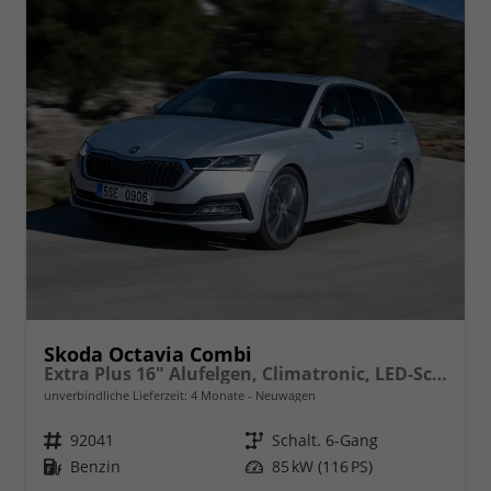
Skoda Octavia Combi
Extra Plus 16" Alufelgen, Climatronic, LED-Scheinwerfer, Parksensoren hinten, Radio 10" + Wireless Smartlink, Tempomat, Multifunktions-Lederlenkrad, Dachreling uvm.
unverbindliche Lieferzeit:
4 Monate
Neuwagen
Fahrzeugnr.
92041
Getriebe
Schalt. 6-Gang
Kraftstoff
Benzin
Leistung
85 kW (116 PS)