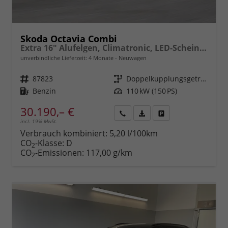
Skoda Octavia Combi
Extra 16" Alufelgen, Climatronic, LED-Scheinwerfer, Parksensoren hinten, Radio 10" + Wireless Smartlink, Tempomat, Multifunktions-Lederlenkrad, Dachreling uvm.
unverbindliche Lieferzeit:
4 Monate
Neuwagen
Fahrzeugnr.
87823
Getriebe
Doppelkupplungsgetriebe (DSG)
Kraftstoff
Benzin
Leistung
110 kW (150 PS)
30.190,– €
incl. 19% MwSt.
Rückruf
PDF-
Fahrzeug
anfordern
Datei,
drucken,
Verbrauch kombiniert:
5,20 l/100km
Fahrzeugexposé
parken
CO
-Klasse:
D
2
drucken
oder
CO
-Emissionen:
117,00 g/km
2
vergleichen