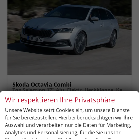
Skoda Octavia Combi
Top Selection 17" Alu, Elektr. Heckklappe, Kessy+Alarm, Beheizte Frontscheibe, Winterpaket, SunSet, Climatronic, LED-Scheinwerfer, Parksensoren vorn/hinten, Rückfahrkamera, Radio 10" + Wireless Smartlink, ACC uvm.
unverbindliche Lieferzeit:
4 Monate
Neuwagen
Wir respektieren Ihre Privatsphäre
Fahrzeugnr.
53224
Getriebe
Schalt. 6-Gang
Unsere Website setzt Cookies ein, um unsere Dienste
Kraftstoff
Benzin
Leistung
85 kW (116 PS)
für Sie bereitzustellen. Hierbei berücksichtigen wir Ihre
Auswahl und verarbeiten nur die Daten für Marketing,
29.390,– €
Analytics und Personalisierung, für die Sie uns Ihr
incl. 19% MwSt.
Rückruf
PDF-
Fahrzeug