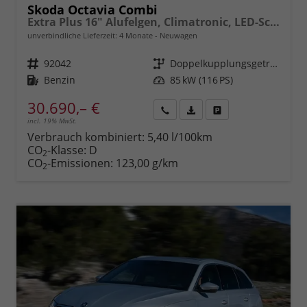
Skoda Octavia Combi
Extra Plus 16" Alufelgen, Climatronic, LED-Scheinwerfer, Parksensoren hinten, Radio 10" + Wireless Smartlink, Tempomat, Multifunktions-Lederlenkrad, Dachreling uvm.
unverbindliche Lieferzeit:
4 Monate
Neuwagen
Fahrzeugnr.
92042
Getriebe
Doppelkupplungsgetriebe (DSG)
Kraftstoff
Benzin
Leistung
85 kW (116 PS)
30.690,– €
incl. 19% MwSt.
Rückruf
PDF-
Fahrzeug
anfordern
Datei,
drucken,
Verbrauch kombiniert:
5,40 l/100km
Fahrzeugexposé
parken
CO
-Klasse:
D
2
drucken
oder
CO
-Emissionen:
123,00 g/km
2
vergleichen