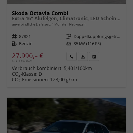
Skoda Octavia Combi
Extra 16" Alufelgen, Climatronic, LED-Scheinwerfer, Parksensoren hinten, Radio 10" + Wireless Smartlink, Tempomat, Multifunktions-Lederlenkrad, Dachreling uvm.
unverbindliche Lieferzeit:
4 Monate
Neuwagen
Fahrzeugnr.
87821
Getriebe
Doppelkupplungsgetriebe (DSG)
Kraftstoff
Benzin
Leistung
85 kW (116 PS)
27.990,– €
incl. 19% MwSt.
Rückruf
PDF-
Fahrzeug
anfordern
Datei,
drucken,
Verbrauch kombiniert:
5,40 l/100km
Fahrzeugexposé
parken
CO
-Klasse:
D
2
drucken
oder
CO
-Emissionen:
123,00 g/km
2
vergleichen