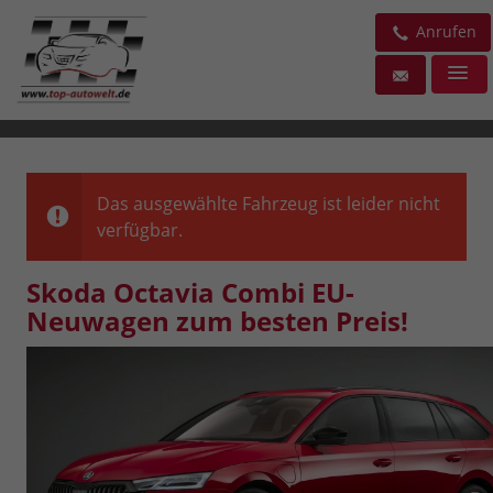
Anrufen
Das ausgewählte Fahrzeug ist leider nicht
verfügbar.
Skoda Octavia Combi EU-
Neuwagen zum besten Preis!