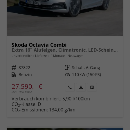
Skoda Octavia Combi
Extra 16" Alufelgen, Climatronic, LED-Scheinwerfer, Parksensoren hinten, Radio 10" + Wireless Smartlink, Tempomat, Multifunktions-Lederlenkrad, Dachreling uvm.
unverbindliche Lieferzeit:
4 Monate
Neuwagen
Fahrzeugnr.
87822
Getriebe
Schalt. 6-Gang
Kraftstoff
Benzin
Leistung
110 kW (150 PS)
27.590,– €
incl. 19% MwSt.
Rückruf
PDF-
Fahrzeug
anfordern
Datei,
drucken,
Verbrauch kombiniert:
5,90 l/100km
Fahrzeugexposé
parken
CO
-Klasse:
D
2
drucken
oder
CO
-Emissionen:
134,00 g/km
2
vergleichen