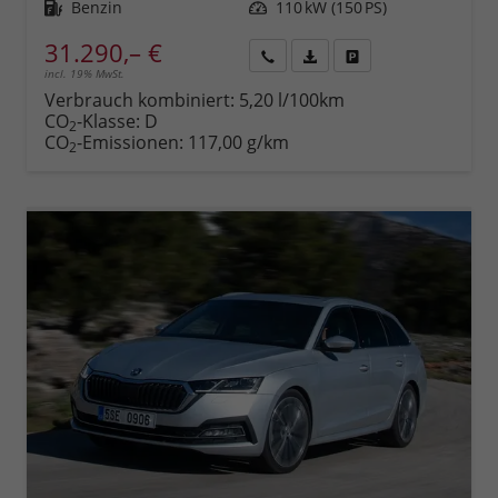
Kraftstoff
Benzin
Leistung
110 kW (150 PS)
31.290,– €
incl. 19% MwSt.
Rückruf
PDF-
Fahrzeug
anfordern
Datei,
drucken,
Verbrauch kombiniert:
5,20 l/100km
Fahrzeugexposé
parken
CO
-Klasse:
D
2
drucken
oder
CO
-Emissionen:
117,00 g/km
2
vergleichen