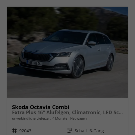
Skoda Octavia Combi
Extra Plus 16" Alufelgen, Climatronic, LED-Scheinwerfer, Parksensoren hinten, Radio 10" + Wireless Smartlink, Tempomat, Multifunktions-Lederlenkrad, Dachreling uvm.
unverbindliche Lieferzeit:
4 Monate
Neuwagen
Fahrzeugnr.
92043
Getriebe
Schalt. 6-Gang