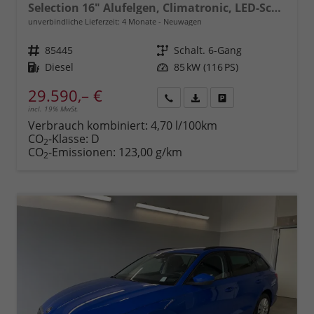
Selection 16" Alufelgen, Climatronic, LED-Scheinwerfer, Parksensoren hinten, Radio 10" + Wireless Smartlink, Tempomat, Multifunktions-Lederlenkrad, Dachreling uvm.
unverbindliche Lieferzeit:
4 Monate
Neuwagen
Fahrzeugnr.
85445
Getriebe
Schalt. 6-Gang
Kraftstoff
Diesel
Leistung
85 kW (116 PS)
29.590,– €
incl. 19% MwSt.
Rückruf
PDF-
Fahrzeug
anfordern
Datei,
drucken,
Verbrauch kombiniert:
4,70 l/100km
Fahrzeugexposé
parken
CO
-Klasse:
D
2
drucken
oder
CO
-Emissionen:
123,00 g/km
2
vergleichen