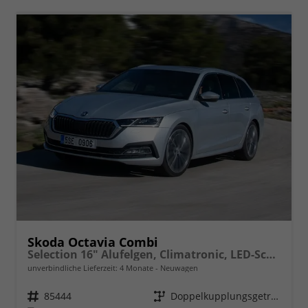
Skoda Octavia Combi
Selection 16" Alufelgen, Climatronic, LED-Scheinwerfer, Parksensoren hinten, Radio 10" + Wireless Smartlink, Tempomat, Multifunktions-Lederlenkrad, Dachreling uvm.
unverbindliche Lieferzeit:
4 Monate
Neuwagen
Fahrzeugnr.
85444
Getriebe
Doppelkupplungsgetriebe (DSG)