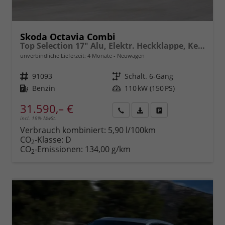
Skoda Octavia Combi
Top Selection 17" Alu, Elektr. Heckklappe, Kessy+Alarm, Beheizte Frontscheibe, Winterpaket, SunSet, Climatronic, LED-Scheinwerfer, Parksensoren vorn/hinten, Rückfahrkamera, Radio 10" + Wireless Smartlink, ACC uvm.
unverbindliche Lieferzeit:
4 Monate
Neuwagen
Fahrzeugnr.
91093
Getriebe
Schalt. 6-Gang
Kraftstoff
Benzin
Leistung
110 kW (150 PS)
31.590,– €
incl. 19% MwSt.
Rückruf
PDF-
Fahrzeug
anfordern
Datei,
drucken,
Verbrauch kombiniert:
5,90 l/100km
Fahrzeugexposé
parken
CO
-Klasse:
D
2
drucken
oder
CO
-Emissionen:
134,00 g/km
2
vergleichen