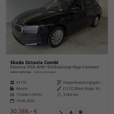
Skoda Octavia Combi
Essence DSG AHK+Sitzheizung+App Connect
sofort lieferbar
Gebrauchtwagen
Fahrzeugnr.
91170
Getriebe
Doppelkupplungsgetriebe (DSG)
Kraftstoff
Benzin
Außenfarbe
[1Z1Z] Black Magic Metallic
Leistung
110 kW (150 PS)
Kilometerstand
3.000 km
10.06.2026
30.388,– €