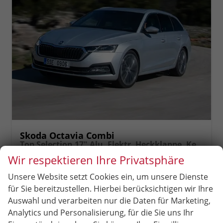
Skoda Octavia Combi
Top Selection 17" Alu, Elektr. Heckklappe, Kessy+Alarm, Beheizte Frontscheibe, Winterpaket, SunSet, Climatronic, LED-Scheinwerfer, Parksensoren vorn/hinten, Rückfahrkamera, Radio 10" + Wireless Smartlink, ACC uvm.
unverbindliche Lieferzeit:
4 Monate
Neuwagen
Wir respektieren Ihre Privatsphäre
Fahrzeugnr.
53224
Getriebe
Schalt. 6-Gang
Unsere Website setzt Cookies ein, um unsere Dienste
Kraftstoff
Benzin
Leistung
85 kW (116 PS)
für Sie bereitzustellen. Hierbei berücksichtigen wir Ihre
Auswahl und verarbeiten nur die Daten für Marketing,
29.390,– €
Analytics und Personalisierung, für die Sie uns Ihr
incl. 19% MwSt.
Rückruf
PDF-
Fahrzeug