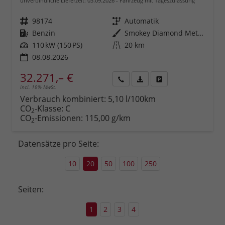
unverbindliche Lieferzeit:
03.09.2026
Fahrzeug mit Tageszulassung
Fahrzeugnr.
98174
Getriebe
Automatik
Kraftstoff
Benzin
Außenfarbe
Smokey Diamond Metallic ()
Leistung
110 kW (150 PS)
Kilometerstand
20 km
08.08.2026
32.271,– €
incl. 19% MwSt.
Rückruf
PDF-
Fahrzeug
anfordern
Datei,
drucken,
Verbrauch kombiniert:
5,10 l/100km
Fahrzeugexposé
parken
CO
-Klasse:
C
2
drucken
oder
CO
-Emissionen:
115,00 g/km
2
vergleichen
Datensätze pro Seite:
10
20
50
100
250
Seiten:
1
2
3
4