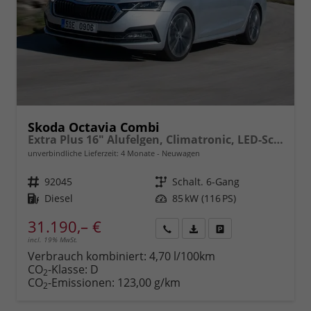
Skoda Octavia Combi
Extra Plus 16" Alufelgen, Climatronic, LED-Scheinwerfer, Parksensoren hinten, Radio 10" + Wireless Smartlink, Tempomat, Multifunktions-Lederlenkrad, Dachreling uvm.
unverbindliche Lieferzeit:
4 Monate
Neuwagen
Fahrzeugnr.
92045
Getriebe
Schalt. 6-Gang
Kraftstoff
Diesel
Leistung
85 kW (116 PS)
31.190,– €
incl. 19% MwSt.
Rückruf
PDF-
Fahrzeug
anfordern
Datei,
drucken,
Verbrauch kombiniert:
4,70 l/100km
Fahrzeugexposé
parken
CO
-Klasse:
D
2
drucken
oder
CO
-Emissionen:
123,00 g/km
2
vergleichen