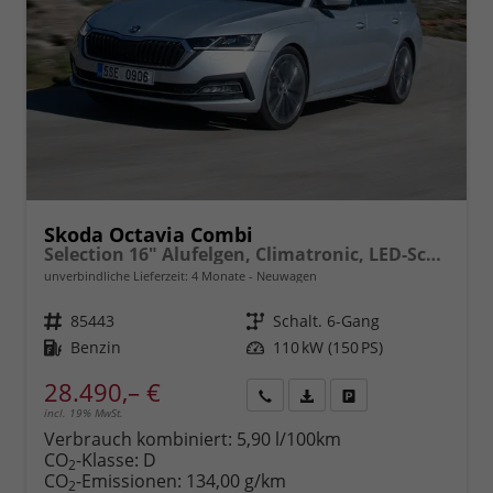
Skoda Octavia Combi
Selection 16" Alufelgen, Climatronic, LED-Scheinwerfer, Parksensoren hinten, Radio 10" + Wireless Smartlink, Tempomat, Multifunktions-Lederlenkrad, Dachreling uvm.
unverbindliche Lieferzeit:
4 Monate
Neuwagen
Fahrzeugnr.
85443
Getriebe
Schalt. 6-Gang
Kraftstoff
Benzin
Leistung
110 kW (150 PS)
28.490,– €
incl. 19% MwSt.
Rückruf
PDF-
Fahrzeug
anfordern
Datei,
drucken,
Verbrauch kombiniert:
5,90 l/100km
Fahrzeugexposé
parken
CO
-Klasse:
D
2
drucken
oder
CO
-Emissionen:
134,00 g/km
2