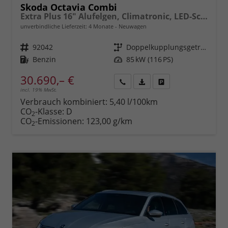
Skoda Octavia Combi
Extra Plus 16" Alufelgen, Climatronic, LED-Scheinwerfer, Parksensoren hinten, Radio 10" + Wireless Smartlink, Tempomat, Multifunktions-Lederlenkrad, Dachreling uvm.
unverbindliche Lieferzeit:
4 Monate
Neuwagen
Fahrzeugnr.
92042
Getriebe
Doppelkupplungsgetriebe (DSG)
Kraftstoff
Benzin
Leistung
85 kW (116 PS)
30.690,– €
incl. 19% MwSt.
Rückruf
PDF-
Fahrzeug
anfordern
Datei,
drucken,
Verbrauch kombiniert:
5,40 l/100km
Fahrzeugexposé
parken
CO
-Klasse:
D
2
drucken
oder
CO
-Emissionen:
123,00 g/km
2
vergleichen