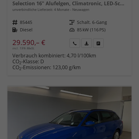
Selection 16" Alufelgen, Climatronic, LED-Scheinwerfer, Parksensoren hinten, Radio 10" + Wireless Smartlink, Tempomat, Multifunktions-Lederlenkrad, Dachreling uvm.
unverbindliche Lieferzeit:
4 Monate
Neuwagen
Fahrzeugnr.
85445
Getriebe
Schalt. 6-Gang
Kraftstoff
Diesel
Leistung
85 kW (116 PS)
29.590,– €
incl. 19% MwSt.
Rückruf
PDF-
Fahrzeug
anfordern
Datei,
drucken,
Verbrauch kombiniert:
4,70 l/100km
Fahrzeugexposé
parken
CO
-Klasse:
D
2
drucken
oder
CO
-Emissionen:
123,00 g/km
2
vergleichen