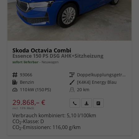
Skoda Octavia Combi
Essence 150 PS DSG AHK+Sitzheizung
sofort lieferbar
Neuwagen
Fahrzeugnr.
93066
Getriebe
Doppelkupplungsgetriebe (DSG)
Kraftstoff
Benzin
Außenfarbe
[K4K4] Energy Blau
Leistung
110 kW (150 PS)
Kilometerstand
20 km
29.868,– €
incl. 19% MwSt.
Rückruf
PDF-
Fahrzeug
anfordern
Datei,
drucken,
Verbrauch kombiniert:
5,10 l/100km
Fahrzeugexposé
parken
CO
-Klasse:
D
2
drucken
oder
CO
-Emissionen:
116,00 g/km
2
vergleichen