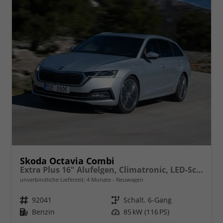
Skoda Octavia Combi
Extra Plus 16" Alufelgen, Climatronic, LED-Scheinwerfer, Parksensoren hinten, Radio 10" + Wireless Smartlink, Tempomat, Multifunktions-Lederlenkrad, Dachreling uvm.
unverbindliche Lieferzeit:
4 Monate
Neuwagen
Fahrzeugnr.
92041
Getriebe
Schalt. 6-Gang
Kraftstoff
Benzin
Leistung
85 kW (116 PS)