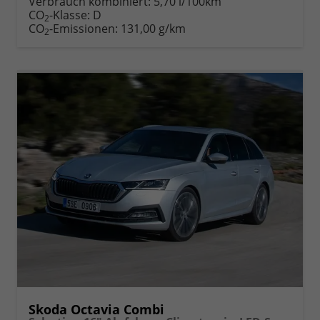
Verbrauch kombiniert:
5,70 l/100km
Fahrzeugexposé
parken
CO
-Klasse:
D
2
drucken
oder
CO
-Emissionen:
131,00 g/km
2
vergleichen
Skoda Octavia Combi