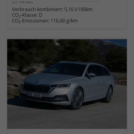
incl. 19% MwSt.
Rückruf
PDF-
Fahrzeug
anfordern
Datei,
drucken,
Verbrauch kombiniert:
5,10 l/100km
Fahrzeugexposé
parken
CO
-Klasse:
D
2
drucken
oder
CO
-Emissionen:
116,00 g/km
2
vergleichen