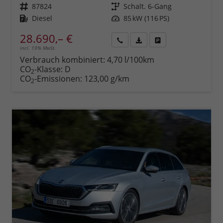
Fahrzeugnr.
87824
Getriebe
Schalt. 6-Gang
Kraftstoff
Diesel
Leistung
85 kW (116 PS)
28.690,– €
incl. 19% MwSt.
Rückruf
PDF-
Fahrzeug
anfordern
Datei,
drucken,
Verbrauch kombiniert:
4,70 l/100km
Fahrzeugexposé
parken
CO
-Klasse:
D
2
drucken
oder
CO
-Emissionen:
123,00 g/km
2
vergleichen