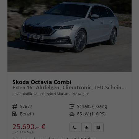
Skoda Octavia Combi
Extra 16" Alufelgen, Climatronic, LED-Scheinwerfer, Parksensoren hinten, Radio 10" + Wireless Smartlink, Tempomat, Multifunktions-Lederlenkrad, Dachreling uvm.
unverbindliche Lieferzeit:
4 Monate
Neuwagen
Fahrzeugnr.
57877
Getriebe
Schalt. 6-Gang
Kraftstoff
Benzin
Leistung
85 kW (116 PS)
25.690,– €
incl. 19% MwSt.
Rückruf
PDF-
Fahrzeug
anfordern
Datei,
drucken,