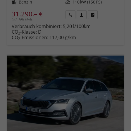
Kraftstoff
Benzin
Leistung
110 kW (150 PS)
31.290,– €
incl. 19% MwSt.
Rückruf
PDF-
Fahrzeug
anfordern
Datei,
drucken,
Verbrauch kombiniert:
5,20 l/100km
Fahrzeugexposé
parken
CO
-Klasse:
D
2
drucken
oder
CO
-Emissionen:
117,00 g/km
2
vergleichen