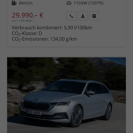
Kraftstoff
Benzin
Leistung
110 kW (150 PS)
29.990,– €
incl. 19% MwSt.
Rückruf
PDF-
Fahrzeug
anfordern
Datei,
drucken,
Verbrauch kombiniert:
5,90 l/100km
Fahrzeugexposé
parken
CO
-Klasse:
D
2
drucken
oder
CO
-Emissionen:
134,00 g/km
2
vergleichen