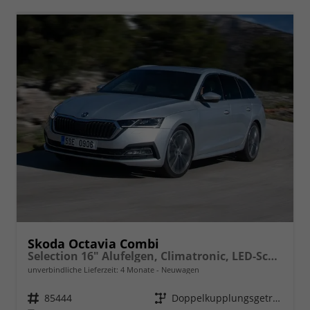
Skoda Octavia Combi
Selection 16" Alufelgen, Climatronic, LED-Scheinwerfer, Parksensoren hinten, Radio 10" + Wireless Smartlink, Tempomat, Multifunktions-Lederlenkrad, Dachreling uvm.
unverbindliche Lieferzeit:
4 Monate
Neuwagen
Fahrzeugnr.
85444
Getriebe
Doppelkupplungsgetriebe (DSG)