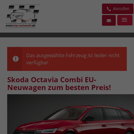
Anrufen
Das ausgewählte Fahrzeug ist leider nicht
verfügbar.
Skoda Octavia Combi EU-
Neuwagen zum besten Preis!