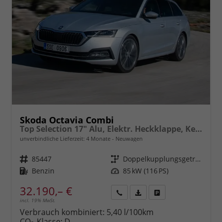
Skoda Octavia Combi
Top Selection 17" Alu, Elektr. Heckklappe, Kessy+Alarm, Beheizte Frontscheibe, Winterpaket, SunSet, Climatronic, LED-Scheinwerfer, Parksensoren vorn/hinten, Rückfahrkamera, Radio 10" + Wireless Smartlink, ACC uvm.
unverbindliche Lieferzeit:
4 Monate
Neuwagen
Fahrzeugnr.
85447
Getriebe
Doppelkupplungsgetriebe (DSG)
Kraftstoff
Benzin
Leistung
85 kW (116 PS)
32.190,– €
incl. 19% MwSt.
Rückruf
PDF-
Fahrzeug
anfordern
Datei,
drucken,
Verbrauch kombiniert:
5,40 l/100km
Fahrzeugexposé
parken
CO
-Klasse:
D