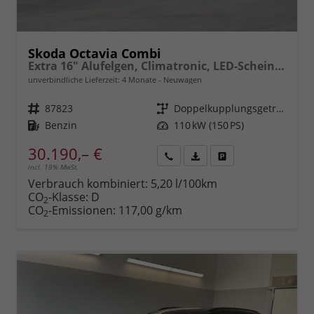
Skoda Octavia Combi
Extra 16" Alufelgen, Climatronic, LED-Scheinwerfer, Parksensoren hinten, Radio 10" + Wireless Smartlink, Tempomat, Multifunktions-Lederlenkrad, Dachreling uvm.
unverbindliche Lieferzeit:
4 Monate
Neuwagen
Fahrzeugnr.
87823
Getriebe
Doppelkupplungsgetriebe (DSG)
Kraftstoff
Benzin
Leistung
110 kW (150 PS)
30.190,– €
incl. 19% MwSt.
Rückruf
PDF-
Fahrzeug
anfordern
Datei,
drucken,
Verbrauch kombiniert:
5,20 l/100km
Fahrzeugexposé
parken
CO
-Klasse:
D
2
drucken
oder
CO
-Emissionen:
117,00 g/km
2
vergleichen