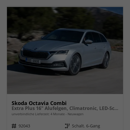
Skoda Octavia Combi
Extra Plus 16" Alufelgen, Climatronic, LED-Scheinwerfer, Parksensoren hinten, Radio 10" + Wireless Smartlink, Tempomat, Multifunktions-Lederlenkrad, Dachreling uvm.
unverbindliche Lieferzeit:
4 Monate
Neuwagen
Fahrzeugnr.
92043
Getriebe
Schalt. 6-Gang