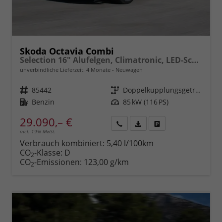
Skoda Octavia Combi
Selection 16" Alufelgen, Climatronic, LED-Scheinwerfer, Parksensoren hinten, Radio 10" + Wireless Smartlink, Tempomat, Multifunktions-Lederlenkrad, Dachreling uvm.
unverbindliche Lieferzeit:
4 Monate
Neuwagen
Fahrzeugnr.
85442
Getriebe
Doppelkupplungsgetriebe (DSG)
Kraftstoff
Benzin
Leistung
85 kW (116 PS)
29.090,– €
incl. 19% MwSt.
Rückruf
PDF-
Fahrzeug
anfordern
Datei,
drucken,
Verbrauch kombiniert:
5,40 l/100km
Fahrzeugexposé
parken
CO
-Klasse:
D
2
drucken
oder
CO
-Emissionen:
123,00 g/km
2
vergleichen