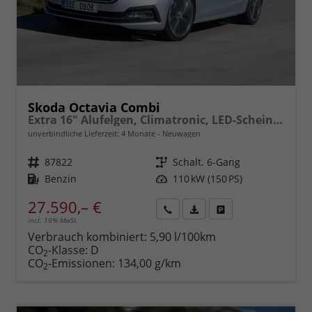
Skoda Octavia Combi
Extra 16" Alufelgen, Climatronic, LED-Scheinwerfer, Parksensoren hinten, Radio 10" + Wireless Smartlink, Tempomat, Multifunktions-Lederlenkrad, Dachreling uvm.
unverbindliche Lieferzeit:
4 Monate
Neuwagen
Fahrzeugnr.
87822
Getriebe
Schalt. 6-Gang
Kraftstoff
Benzin
Leistung
110 kW (150 PS)
27.590,– €
incl. 19% MwSt.
Rückruf
PDF-
Fahrzeug
anfordern
Datei,
drucken,
Verbrauch kombiniert:
5,90 l/100km
Fahrzeugexposé
parken
CO
-Klasse:
D
2
drucken
oder
CO
-Emissionen:
134,00 g/km
2
vergleichen