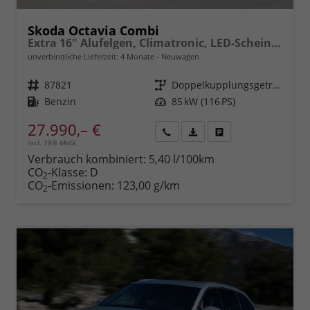
Skoda Octavia Combi
Extra 16" Alufelgen, Climatronic, LED-Scheinwerfer, Parksensoren hinten, Radio 10" + Wireless Smartlink, Tempomat, Multifunktions-Lederlenkrad, Dachreling uvm.
unverbindliche Lieferzeit:
4 Monate
Neuwagen
Fahrzeugnr.
87821
Getriebe
Doppelkupplungsgetriebe (DSG)
Kraftstoff
Benzin
Leistung
85 kW (116 PS)
27.990,– €
incl. 19% MwSt.
Rückruf
PDF-
Fahrzeug
anfordern
Datei,
drucken,
Verbrauch kombiniert:
5,40 l/100km
Fahrzeugexposé
parken
CO
-Klasse:
D
2
drucken
oder
CO
-Emissionen:
123,00 g/km
2
vergleichen