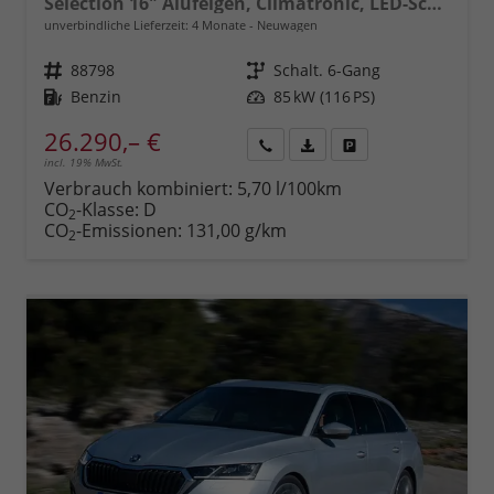
Selection 16" Alufelgen, Climatronic, LED-Scheinwerfer, Parksensoren hinten, Radio 10" + Wireless Smartlink, Tempomat, Multifunktions-Lederlenkrad, Dachreling uvm.
unverbindliche Lieferzeit:
4 Monate
Neuwagen
Fahrzeugnr.
88798
Getriebe
Schalt. 6-Gang
Kraftstoff
Benzin
Leistung
85 kW (116 PS)
26.290,– €
incl. 19% MwSt.
Rückruf
PDF-
Fahrzeug
anfordern
Datei,
drucken,
Verbrauch kombiniert:
5,70 l/100km
Fahrzeugexposé
parken
CO
-Klasse:
D
2
drucken
oder
CO
-Emissionen:
131,00 g/km
2
vergleichen