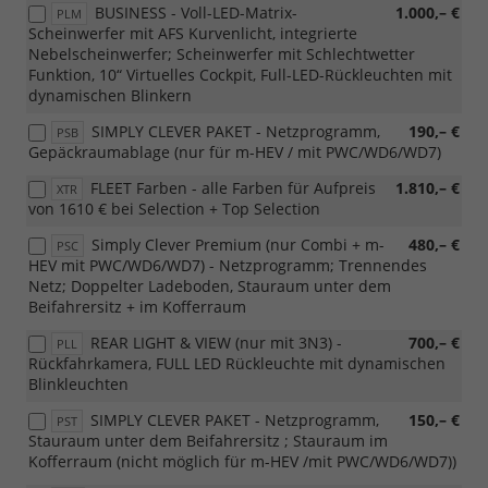
BUSINESS - Voll-LED-Matrix-
1.000,– €
PLM
Scheinwerfer mit AFS Kurvenlicht, integrierte
Nebelscheinwerfer; Scheinwerfer mit Schlechtwetter
Funktion, 10“ Virtuelles Cockpit, Full-LED-Rückleuchten mit
dynamischen Blinkern
SIMPLY CLEVER PAKET - Netzprogramm,
190,– €
PSB
Gepäckraumablage (nur für m-HEV / mit PWC/WD6/WD7)
FLEET Farben - alle Farben für Aufpreis
1.810,– €
XTR
von 1610 € bei Selection + Top Selection
Simply Clever Premium (nur Combi + m-
480,– €
PSC
HEV mit PWC/WD6/WD7) - Netzprogramm; Trennendes
Netz; Doppelter Ladeboden, Stauraum unter dem
Beifahrersitz + im Kofferraum
REAR LIGHT & VIEW (nur mit 3N3) -
700,– €
PLL
Rückfahrkamera, FULL LED Rückleuchte mit dynamischen
Blinkleuchten
SIMPLY CLEVER PAKET - Netzprogramm,
150,– €
PST
Stauraum unter dem Beifahrersitz ; Stauraum im
Kofferraum (nicht möglich für m-HEV /mit PWC/WD6/WD7))