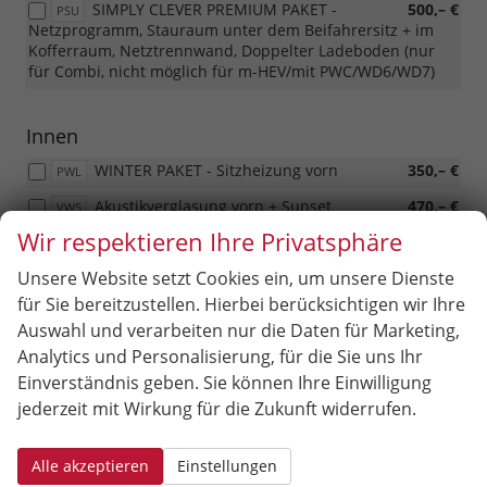
SIMPLY CLEVER PREMIUM PAKET -
500,– €
PSU
Netzprogramm, Stauraum unter dem Beifahrersitz + im
Kofferraum, Netztrennwand, Doppelter Ladeboden (nur
für Combi, nicht möglich für m-HEV/mit PWC/WD6/WD7)
Innen
WINTER PAKET - Sitzheizung vorn
350,– €
PWL
Akustikverglasung vorn + Sunset
470,– €
VW5
Wir respektieren Ihre Privatsphäre
2-Arm Multifunktions- Lederlenkrad
220,– €
PL4
beheizbar
Unsere Website setzt Cookies ein, um unsere Dienste
2-Arm Multifunktions- Lederlenkrad
220,– €
PLC
für Sie bereitzustellen. Hierbei berücksichtigen wir Ihre
beheizbar für DSG
Auswahl und verarbeiten nur die Daten für Marketing,
Analytics und Personalisierung, für die Sie uns Ihr
Einverständnis geben. Sie können Ihre Einwilligung
Infotainment & Kommunikation
jederzeit mit Wirkung für die Zukunft widerrufen.
Virtuelles Cockpit
580,– €
7J2
Alle akzeptieren
Einstellungen
Sicherheit & Assistenz