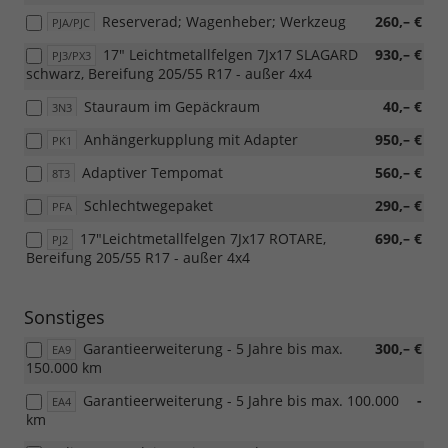
Reserverad; Wagenheber; Werkzeug
260,– €
PJA/PJC
17" Leichtmetallfelgen 7Jx17 SLAGARD
930,– €
PJ3/PX3
schwarz, Bereifung 205/55 R17 - außer 4x4
Stauraum im Gepäckraum
40,– €
3N3
Anhängerkupplung mit Adapter
950,– €
PK1
Adaptiver Tempomat
560,– €
8T3
Schlechtwegepaket
290,– €
PFA
17"Leichtmetallfelgen 7Jx17 ROTARE,
690,– €
PJ2
Bereifung 205/55 R17 - außer 4x4
Sonstiges
Garantieerweiterung - 5 Jahre bis max.
300,– €
EA9
150.000 km
Garantieerweiterung - 5 Jahre bis max. 100.000
-
EA4
km