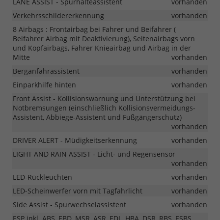
LANE ASSIST - Spurhalteassistent
vorhanden
Verkehrsschildererkennung
vorhanden
8 Airbags : Frontairbag bei Fahrer und Beifahrer (
Beifahrer Airbag mit Deaktivierung), Seitenairbags vorn
und Kopfairbags, Fahrer Knieairbag und Airbag in der
Mitte
vorhanden
Berganfahrassistent
vorhanden
Einparkhilfe hinten
vorhanden
Front Assist - Kollisionswarnung und Unterstützung bei
Notbremsungen (einschließlich Kollisionsvermeidungs-
Assistent, Abbiege-Assistent und Fußgängerschutz)
vorhanden
DRIVER ALERT - Müdigkeitserkennung
vorhanden
LIGHT AND RAIN ASSIST - Licht- und Regensensor
vorhanden
LED-Rückleuchten
vorhanden
LED-Scheinwerfer vorn mit Tagfahrlicht
vorhanden
Side Assist - Spurwechselassistent
vorhanden
ESP inkl. ABS, EBD, MSR, ASR, EDL, HBA, DSR, RBS, ESBS,