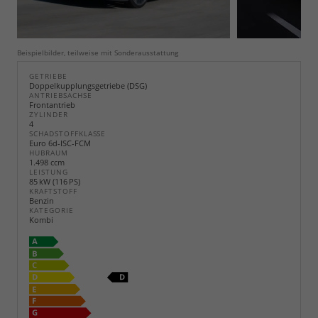
Beispielbilder, teilweise mit Sonderausstattung
GETRIEBE
Doppelkupplungsgetriebe (DSG)
ANTRIEBSACHSE
Frontantrieb
ZYLINDER
4
SCHADSTOFFKLASSE
Euro 6d-ISC-FCM
HUBRAUM
1.498 ccm
LEISTUNG
85 kW (116 PS)
KRAFTSTOFF
Benzin
KATEGORIE
Kombi