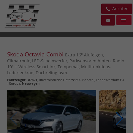
Anrufen
Skoda Octavia Combi
Extra 16" Alufelgen,
Climatronic, LED-Scheinwerfer, Parksensoren hinten, Radio
10" + Wireless Smartlink, Tempomat, Multifunktions-
Lederlenkrad, Dachreling uvm.
Fahrzeugnr.
:
87821
, unverbindliche Lieferzeit:
4 Monate
, Landesversion: EU
- Europa,
Neuwagen