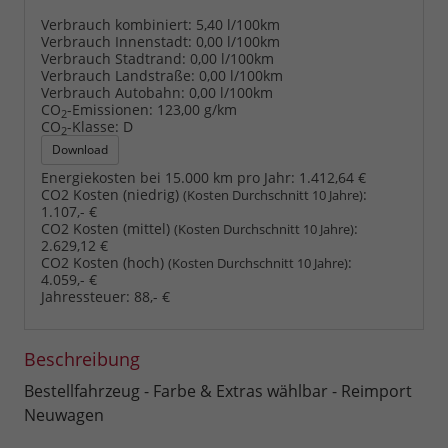
Verbrauch kombiniert:
5,40 l/100km
Verbrauch Innenstadt:
0,00 l/100km
Verbrauch Stadtrand:
0,00 l/100km
Verbrauch Landstraße:
0,00 l/100km
Verbrauch Autobahn:
0,00 l/100km
CO
-Emissionen:
123,00 g/km
2
CO
-Klasse:
D
2
Download
Energiekosten bei 15.000 km pro Jahr:
1.412,64 €
CO2 Kosten (niedrig)
:
(Kosten Durchschnitt 10 Jahre)
1.107,- €
CO2 Kosten (mittel)
:
(Kosten Durchschnitt 10 Jahre)
2.629,12 €
CO2 Kosten (hoch)
:
(Kosten Durchschnitt 10 Jahre)
4.059,- €
Jahressteuer:
88,- €
Beschreibung
Bestellfahrzeug - Farbe & Extras wählbar - Reimport
Neuwagen