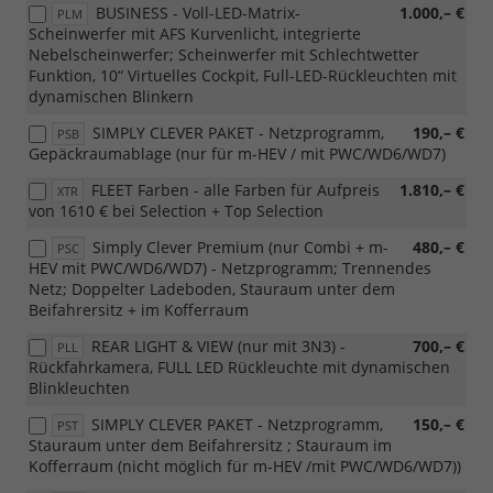
BUSINESS - Voll-LED-Matrix-
1.000,– €
PLM
Scheinwerfer mit AFS Kurvenlicht, integrierte
Nebelscheinwerfer; Scheinwerfer mit Schlechtwetter
Funktion, 10“ Virtuelles Cockpit, Full-LED-Rückleuchten mit
dynamischen Blinkern
SIMPLY CLEVER PAKET - Netzprogramm,
190,– €
PSB
Gepäckraumablage (nur für m-HEV / mit PWC/WD6/WD7)
FLEET Farben - alle Farben für Aufpreis
1.810,– €
XTR
von 1610 € bei Selection + Top Selection
Simply Clever Premium (nur Combi + m-
480,– €
PSC
HEV mit PWC/WD6/WD7) - Netzprogramm; Trennendes
Netz; Doppelter Ladeboden, Stauraum unter dem
Beifahrersitz + im Kofferraum
REAR LIGHT & VIEW (nur mit 3N3) -
700,– €
PLL
Rückfahrkamera, FULL LED Rückleuchte mit dynamischen
Blinkleuchten
SIMPLY CLEVER PAKET - Netzprogramm,
150,– €
PST
Stauraum unter dem Beifahrersitz ; Stauraum im
Kofferraum (nicht möglich für m-HEV /mit PWC/WD6/WD7))