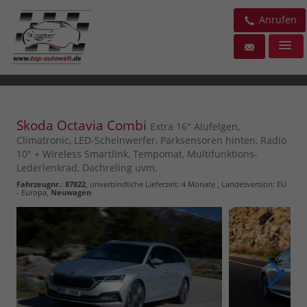
Anrufen
Skoda Octavia Combi
Extra 16" Alufelgen,
Climatronic, LED-Scheinwerfer, Parksensoren hinten, Radio
10" + Wireless Smartlink, Tempomat, Multifunktions-
Lederlenkrad, Dachreling uvm.
Fahrzeugnr.
:
87822
, unverbindliche Lieferzeit:
4 Monate
, Landesversion: EU
- Europa,
Neuwagen