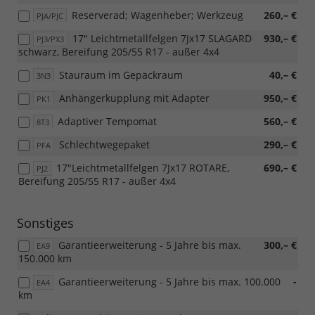
Reserverad; Wagenheber; Werkzeug
260,– €
PJA/PJC
17" Leichtmetallfelgen 7Jx17 SLAGARD
930,– €
PJ3/PX3
schwarz, Bereifung 205/55 R17 - außer 4x4
Stauraum im Gepäckraum
40,– €
3N3
Anhängerkupplung mit Adapter
950,– €
PK1
Adaptiver Tempomat
560,– €
8T3
Schlechtwegepaket
290,– €
PFA
17"Leichtmetallfelgen 7Jx17 ROTARE,
690,– €
PJ2
Bereifung 205/55 R17 - außer 4x4
Sonstiges
Garantieerweiterung - 5 Jahre bis max.
300,– €
EA9
150.000 km
Garantieerweiterung - 5 Jahre bis max. 100.000
-
EA4
km