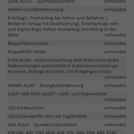
LANE ASSIST - Spurhalteassistent
vorhanden
Verkehrsschildererkennung
vorhanden
8 Airbags : Frontairbag bei Fahrer und Beifahrer (
Beifahrer Airbag mit Deaktivierung), Seitenairbags vorn
und Kopfairbags, Fahrer Knieairbag und Airbag in der
Mitte
vorhanden
Berganfahrassistent
vorhanden
Einparkhilfe hinten
vorhanden
Front Assist - Kollisionswarnung und Unterstützung bei
Notbremsungen (einschließlich Kollisionsvermeidungs-
Assistent, Abbiege-Assistent und Fußgängerschutz)
vorhanden
DRIVER ALERT - Müdigkeitserkennung
vorhanden
LIGHT AND RAIN ASSIST - Licht- und Regensensor
vorhanden
LED-Rückleuchten
vorhanden
LED-Scheinwerfer vorn mit Tagfahrlicht
vorhanden
Side Assist - Spurwechselassistent
vorhanden
ESP inkl. ABS, EBD, MSR, ASR, EDL, HBA, DSR, RBS, ESBS,