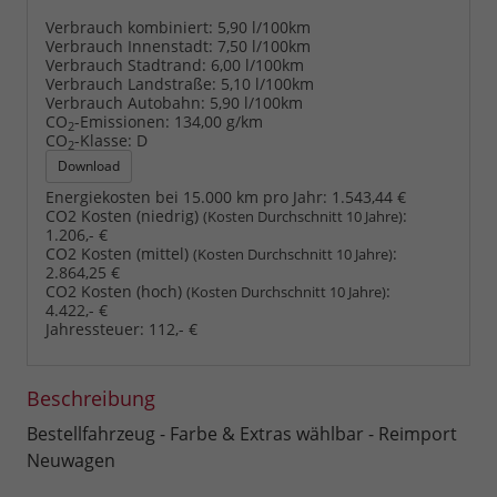
Verbrauch kombiniert:
5,90 l/100km
Verbrauch Innenstadt:
7,50 l/100km
Verbrauch Stadtrand:
6,00 l/100km
Verbrauch Landstraße:
5,10 l/100km
Verbrauch Autobahn:
5,90 l/100km
CO
-Emissionen:
134,00 g/km
2
CO
-Klasse:
D
2
Download
Energiekosten bei 15.000 km pro Jahr:
1.543,44 €
CO2 Kosten (niedrig)
:
(Kosten Durchschnitt 10 Jahre)
1.206,- €
CO2 Kosten (mittel)
:
(Kosten Durchschnitt 10 Jahre)
2.864,25 €
CO2 Kosten (hoch)
:
(Kosten Durchschnitt 10 Jahre)
4.422,- €
Jahressteuer:
112,- €
Beschreibung
Bestellfahrzeug - Farbe & Extras wählbar - Reimport
Neuwagen