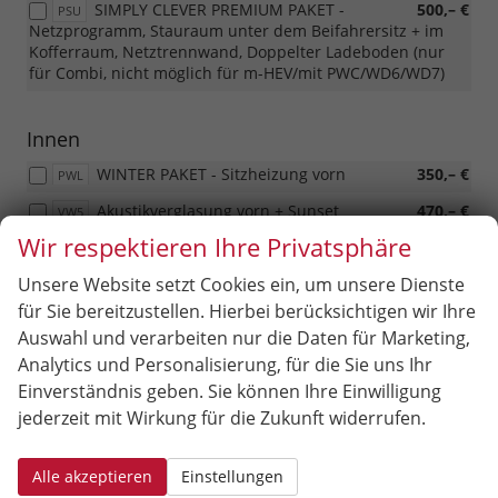
SIMPLY CLEVER PREMIUM PAKET -
500,– €
PSU
Netzprogramm, Stauraum unter dem Beifahrersitz + im
Kofferraum, Netztrennwand, Doppelter Ladeboden (nur
für Combi, nicht möglich für m-HEV/mit PWC/WD6/WD7)
Innen
WINTER PAKET - Sitzheizung vorn
350,– €
PWL
Akustikverglasung vorn + Sunset
470,– €
VW5
Wir respektieren Ihre Privatsphäre
2-Arm Multifunktions- Lederlenkrad
220,– €
PL4
beheizbar
Unsere Website setzt Cookies ein, um unsere Dienste
2-Arm Multifunktions- Lederlenkrad
220,– €
PLC
für Sie bereitzustellen. Hierbei berücksichtigen wir Ihre
beheizbar für DSG
Auswahl und verarbeiten nur die Daten für Marketing,
Analytics und Personalisierung, für die Sie uns Ihr
Einverständnis geben. Sie können Ihre Einwilligung
Infotainment & Kommunikation
jederzeit mit Wirkung für die Zukunft widerrufen.
Virtuelles Cockpit
580,– €
7J2
Alle akzeptieren
Einstellungen
Sicherheit & Assistenz