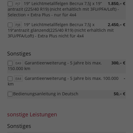
19" Leichtmetallfelgen Becrux 7,5J x 19“
1.850,– €
PJ7
antrazit (225/40 R19) (nicht erhältlich mit 3FU/PFA/Loft) -
Selection + Extra Plus - nur für 4x4
19" Leichtmetallfelgen Becrux 7,5J x
2.450,– €
PJ8
19“antrazit glänzend(225/40 R19) (nicht erhältlich mit
3FU/PFA/Loft) - Extra Plus nicht für 4x4
Sonstiges
Garantieerweiterung - 5 Jahre bis max.
300,– €
EA9
150.000 km
Garantieerweiterung - 5 Jahre bis max. 100.000
-
EA4
km
Bedienungsanleitung in Deutsch
50,– €
sonstige Leistungen
Sonstiges