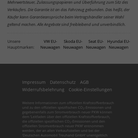
Mehrwertsteuer, Zulassungspapieren und Überführung zum Sitz des
Verkäufers. Die Garantie ist an das Fahrzeug gebunden. Das heißt, der
Käufer kann Garantieansprüche beim Vertragshändler seiner Wahl
geltend machen. Alle Angebote sind freibleibend und unverbindlich.
Unsere
VW EU-
Skoda EU-
Seat EU-
Hyundai EU-
Hauptmarken:
Neuwagen
Neuwagen
Neuwagen
Neuwagen
Impressum
Datenschutz
AGB
Widerrufsbelehrung
Cookie-Einstellungen
Weitere Informationen zum offiziellen Kraftstoffverbrauch
und zu den offiziellen spezifischen CO
-Emissionen und
2
gegebenenfalls zum Stromverbrauch neuer PKW können
dem 'Leitfaden über den offiziellen Kraftstoffverbrauch,
die offiziellen spezifischen CO
-Emissionen und den
2
offiziellen Stromverbrauch neuer PKW' entnommen
werden, der an allen Verkaufsstellen und bei der
'Deutschen Automobil Treuhand GmbH' unentgeltlich