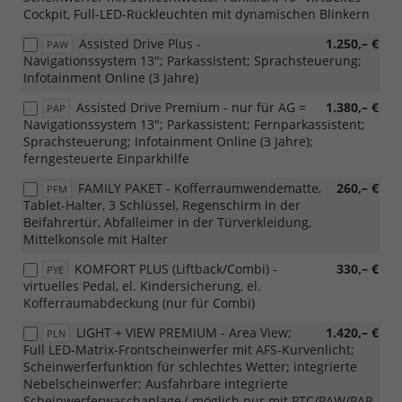
Cockpit, Full-LED-Rückleuchten mit dynamischen Blinkern
Assisted Drive Plus -
1.250,– €
PAW
Navigationssystem 13"; Parkassistent; Sprachsteuerung;
Infotainment Online (3 Jahre)
Assisted Drive Premium - nur für AG =
1.380,– €
PAP
Navigationssystem 13"; Parkassistent; Fernparkassistent;
Sprachsteuerung; Infotainment Online (3 Jahre);
ferngesteuerte Einparkhilfe
FAMILY PAKET - Kofferraumwendematte,
260,– €
PFM
Tablet-Halter, 3 Schlüssel, Regenschirm in der
Beifahrertür, Abfalleimer in der Türverkleidung,
Mittelkonsole mit Halter
KOMFORT PLUS (Liftback/Combi) -
330,– €
PYE
virtuelles Pedal, el. Kindersicherung, el.
Kofferraumabdeckung (nur für Combi)
LIGHT + VIEW PREMIUM - Area View;
1.420,– €
PLN
Full LED-Matrix-Frontscheinwerfer mit AFS-Kurvenlicht;
Scheinwerferfunktion für schlechtes Wetter; integrierte
Nebelscheinwerfer; Ausfahrbare integrierte
Scheinwerferwaschanlage ( möglich nur mit PTC/PAW/PAP