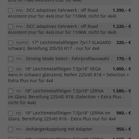
DCC adaptives Fahrwerk ; off Road
1.390,– €
PFD
Assistent (nur für 4x4) (nur für 110kW, nicht für 4x4)
DCC adaptives Fahrwerk ; off Road
1.220,– €
PFD
Assistent (nur für 4x4) (nur für 110kW, nicht für 4x4)
17" Leichtmetallfelgen 7Jx17 SLAGARD
320,– €
PJ3/PX3
schwarz, Bereifung 205/55 R17 - nur für 4x4
Driving Mode Select - Fahrprofilauswahl
170,– €
PFC
18" Leichtmetallfelgen 7,5Jx18" VEGA
1.000,– €
PJ4
Aero in schwarz glänzend, Reifen 225/45 R18 = Selection +
Extra Plus nur für 4x4
18" Leichtmetallfelgen 7,5Jx18" LERNA
1.580,– €
PJ5
im Glanz, Bereifung 225/45 R18; (Selection + Extra Plus -
nicht für 4x4)
18" Leichtmetallfelgen 7,5Jx18" LERNA im
980,– €
PJ5
Glanz, Bereifung 225/45 R18 - Extra Plus nur für 4x4
Anhängerkupplung mit Adapter
950,– €
PK1