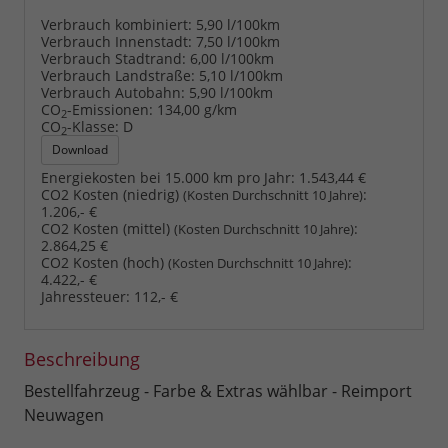
Verbrauch kombiniert:
5,90 l/100km
Verbrauch Innenstadt:
7,50 l/100km
Verbrauch Stadtrand:
6,00 l/100km
Verbrauch Landstraße:
5,10 l/100km
Verbrauch Autobahn:
5,90 l/100km
CO
-Emissionen:
134,00 g/km
2
CO
-Klasse:
D
2
Download
Energiekosten bei 15.000 km pro Jahr:
1.543,44 €
CO2 Kosten (niedrig)
:
(Kosten Durchschnitt 10 Jahre)
1.206,- €
CO2 Kosten (mittel)
:
(Kosten Durchschnitt 10 Jahre)
2.864,25 €
CO2 Kosten (hoch)
:
(Kosten Durchschnitt 10 Jahre)
4.422,- €
Jahressteuer:
112,- €
Beschreibung
Bestellfahrzeug - Farbe & Extras wählbar - Reimport
Neuwagen