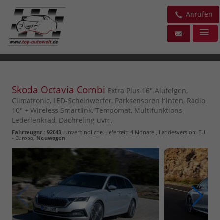
Anrufen
Skoda Octavia Combi
Extra Plus 16" Alufelgen,
Climatronic, LED-Scheinwerfer, Parksensoren hinten, Radio
10" + Wireless Smartlink, Tempomat, Multifunktions-
Lederlenkrad, Dachreling uvm.
Fahrzeugnr.
:
92043
, unverbindliche Lieferzeit:
4 Monate
, Landesversion: EU
- Europa,
Neuwagen