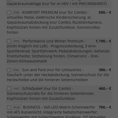
Gepäckraumablage (nur für m-HEV / mit PWC/WD6/WD7)
KOMFORT PREMIUM (nur für Combi) -
580,– €
PYR
virtuelles Pedal, elektrische Kindersicherung, el.
Gepäckraumabdeckung (nur Combi), Rückfahrkamera,
Kopfstützen hinten mit Zusatzfunktion, Sonnenrollos
hinten
Performance und Winter Premium -
1.190,– €
PPD
(nicht möglich mit Loft) - Progressivlenkung, 3 Arm-
Sportlenkrad, Sportfahrwerk, Pedalabdeckungen, beheizte
Frontscheibe; Sitzheizung hinten, Climatronic - Drei-
Zonen-Klimaautomatik
Sun and Pack (nur für Limousine) -
380,– €
PKS
Staufach unter der Heckabdeckung, Sonnenschutz für die
Heckscheibe und die hinteren Seitenscheiben
Schlafpaket (nur für Combi) -
460,– €
PKZ
Sonnenschutzrollo für die hinteren Seitenfenster,
Kopfstützen hinten mit Zusatzfunktion
BUSINESS - Voll-LED-Matrix-Scheinwerfer
700,– €
PLM
mit AFS Kurvenlicht, integrierte Nebelscheinwerfer;
Scheinwerfer mit Schlechtwetter Funktion, 10“ Virtuelles