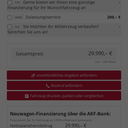
Gerne bieten wir Ihnen eine günstige
-
FIN
Finanzierung für Ihr Wunschfahrzeug an
Zulassungsservice
200,– €
ANM
Sie möchten Ihr Altfahrzeug verkaufen?
-
INZ
Sprechen Sie uns an!
29.990,– €
Gesamtpreis
incl. 19% MwSt.
unverbindliches Angebot anfordern
Rückruf anfordern
Fahrzeug drucken, parken oder vergleichen
Neuwagen-Finanzierung über die AKF-Bank:
Finanzieren Sie Ihr Fahrzeug ab 5,99% effektivem Jahreszins
29.990,– €
Nettodarlehensbetrag