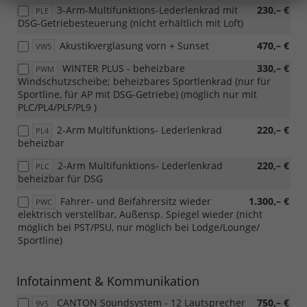
3-Arm-Multifunktions-Lederlenkrad mit
230,– €
PLE
DSG-Getriebesteuerung (nicht erhältlich mit Loft)
Akustikverglasung vorn + Sunset
470,– €
VW5
WINTER PLUS - beheizbare
330,– €
PWM
Windschutzscheibe; beheizbares Sportlenkrad (nur für
Sportline, für AP mit DSG-Getriebe) (möglich nur mit
PLC/PL4/PLF/PL9 )
2-Arm Multifunktions- Lederlenkrad
220,– €
PL4
beheizbar
2-Arm Multifunktions- Lederlenkrad
220,– €
PLC
beheizbar für DSG
Fahrer- und Beifahrersitz wieder
1.300,– €
PWC
elektrisch verstellbar, Außensp. Spiegel wieder (nicht
möglich bei PST/PSU, nur möglich bei Lodge/Lounge/
Sportline)
Infotainment & Kommunikation
CANTON Soundsystem - 12 Lautsprecher
750,– €
9VS