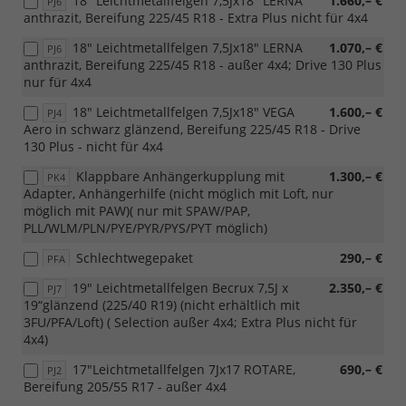
18" Leichtmetallfelgen 7,5Jx18" LERNA
1.660,– €
PJ6
anthrazit, Bereifung 225/45 R18 - Extra Plus nicht für 4x4
18" Leichtmetallfelgen 7,5Jx18" LERNA
1.070,– €
PJ6
anthrazit, Bereifung 225/45 R18 - außer 4x4; Drive 130 Plus
nur für 4x4
18" Leichtmetallfelgen 7,5Jx18" VEGA
1.600,– €
PJ4
Aero in schwarz glänzend, Bereifung 225/45 R18 - Drive
130 Plus - nicht für 4x4
Klappbare Anhängerkupplung mit
1.300,– €
PK4
Adapter, Anhängerhilfe (nicht möglich mit Loft, nur
möglich mit PAW)( nur mit SPAW/PAP,
PLL/WLM/PLN/PYE/PYR/PYS/PYT möglich)
Schlechtwegepaket
290,– €
PFA
19" Leichtmetallfelgen Becrux 7,5J x
2.350,– €
PJ7
19“glänzend (225/40 R19) (nicht erhältlich mit
3FU/PFA/Loft) ( Selection außer 4x4; Extra Plus nicht für
4x4)
17"Leichtmetallfelgen 7Jx17 ROTARE,
690,– €
PJ2
Bereifung 205/55 R17 - außer 4x4