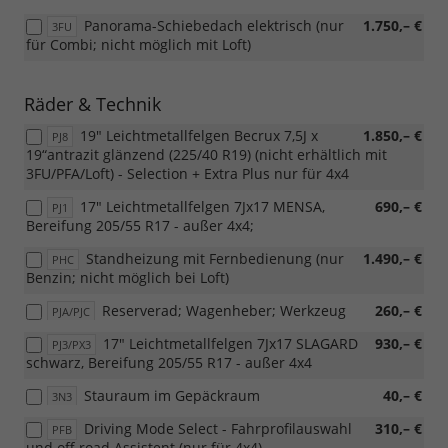
Panorama-Schiebedach elektrisch (nur
1.750,– €
3FU
für Combi; nicht möglich mit Loft)
Räder & Technik
19" Leichtmetallfelgen Becrux 7,5J x
1.850,– €
PJ8
19“antrazit glänzend (225/40 R19) (nicht erhältlich mit
3FU/PFA/Loft) - Selection + Extra Plus nur für 4x4
17" Leichtmetallfelgen 7Jx17 MENSA,
690,– €
PJ1
Bereifung 205/55 R17 - außer 4x4;
Standheizung mit Fernbedienung (nur
1.490,– €
PHC
Benzin; nicht möglich bei Loft)
Reserverad; Wagenheber; Werkzeug
260,– €
PJA/PJC
17" Leichtmetallfelgen 7Jx17 SLAGARD
930,– €
PJ3/PX3
schwarz, Bereifung 205/55 R17 - außer 4x4
Stauraum im Gepäckraum
40,– €
3N3
Driving Mode Select - Fahrprofilauswahl
310,– €
PFB
und off road Assistent (nur für 4x4)