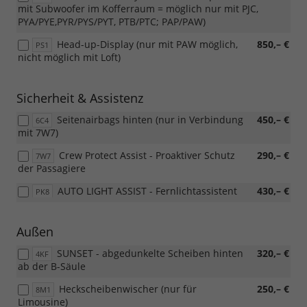
mit Subwoofer im Kofferraum = möglich nur mit PJC,
PYA/PYE,PYR/PYS/PYT, PTB/PTC; PAP/PAW)
Head-up-Display (nur mit PAW möglich,
850,– €
PS1
nicht möglich mit Loft)
Sicherheit & Assistenz
Seitenairbags hinten (nur in Verbindung
450,– €
6C4
mit 7W7)
Crew Protect Assist - Proaktiver Schutz
290,– €
7W7
der Passagiere
AUTO LIGHT ASSIST - Fernlichtassistent
430,– €
PK8
Außen
SUNSET - abgedunkelte Scheiben hinten
320,– €
4KF
ab der B-Säule
Heckscheibenwischer (nur für
250,– €
8M1
Limousine)