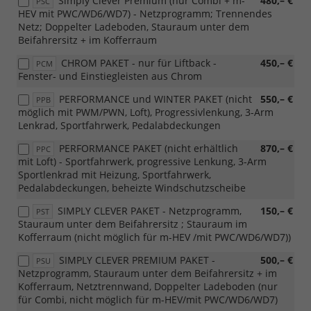
Simply Clever Premium (nur Combi + m-
480,– €
PSC
HEV mit PWC/WD6/WD7) - Netzprogramm; Trennendes
Netz; Doppelter Ladeboden, Stauraum unter dem
Beifahrersitz + im Kofferraum
CHROM PAKET - nur für Liftback -
450,– €
PCM
Fenster- und Einstiegleisten aus Chrom
PERFORMANCE und WINTER PAKET (nicht
550,– €
PPB
möglich mit PWM/PWN, Loft), Progressivlenkung, 3-Arm
Lenkrad, Sportfahrwerk, Pedalabdeckungen
PERFORMANCE PAKET (nicht erhältlich
870,– €
PPC
mit Loft) - Sportfahrwerk, progressive Lenkung, 3-Arm
Sportlenkrad mit Heizung, Sportfahrwerk,
Pedalabdeckungen, beheizte Windschutzscheibe
SIMPLY CLEVER PAKET - Netzprogramm,
150,– €
PST
Stauraum unter dem Beifahrersitz ; Stauraum im
Kofferraum (nicht möglich für m-HEV /mit PWC/WD6/WD7))
SIMPLY CLEVER PREMIUM PAKET -
500,– €
PSU
Netzprogramm, Stauraum unter dem Beifahrersitz + im
Kofferraum, Netztrennwand, Doppelter Ladeboden (nur
für Combi, nicht möglich für m-HEV/mit PWC/WD6/WD7)