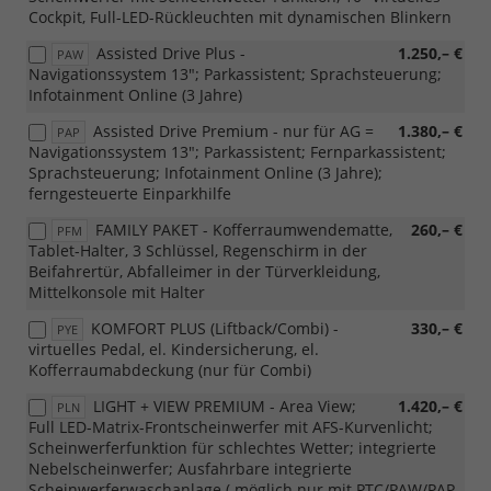
Cockpit, Full-LED-Rückleuchten mit dynamischen Blinkern
Assisted Drive Plus -
1.250,– €
PAW
Navigationssystem 13"; Parkassistent; Sprachsteuerung;
Infotainment Online (3 Jahre)
Assisted Drive Premium - nur für AG =
1.380,– €
PAP
Navigationssystem 13"; Parkassistent; Fernparkassistent;
Sprachsteuerung; Infotainment Online (3 Jahre);
ferngesteuerte Einparkhilfe
FAMILY PAKET - Kofferraumwendematte,
260,– €
PFM
Tablet-Halter, 3 Schlüssel, Regenschirm in der
Beifahrertür, Abfalleimer in der Türverkleidung,
Mittelkonsole mit Halter
KOMFORT PLUS (Liftback/Combi) -
330,– €
PYE
virtuelles Pedal, el. Kindersicherung, el.
Kofferraumabdeckung (nur für Combi)
LIGHT + VIEW PREMIUM - Area View;
1.420,– €
PLN
Full LED-Matrix-Frontscheinwerfer mit AFS-Kurvenlicht;
Scheinwerferfunktion für schlechtes Wetter; integrierte
Nebelscheinwerfer; Ausfahrbare integrierte
Scheinwerferwaschanlage ( möglich nur mit PTC/PAW/PAP