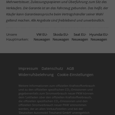
Mehrwertsteuer, Zulassungspapieren und Überführung zum Sitz des
Verkäufers. Die Garantie ist an das Fahrzeug gebunden. Das heißt, der
Käufer kann Garantieansprüche beim Vertragshändler seiner Wahl
geltend machen. Alle Angebote sind freibleibend und unverbindlich.
Unsere
VW EU-
Skoda EU-
Seat EU-
Hyundai EU-
Hauptmarken:
Neuwagen
Neuwagen
Neuwagen
Neuwagen
Impressum
Datenschutz
AGB
Widerrufsbelehrung
Cookie-Einstellungen
Weitere Informationen zum offiziellen Kraftstoffverbrauch
und zu den offiziellen spezifischen CO
-Emissionen und
2
gegebenenfalls zum Stromverbrauch neuer PKW können
dem 'Leitfaden über den offiziellen Kraftstoffverbrauch,
die offiziellen spezifischen CO
-Emissionen und den
2
offiziellen Stromverbrauch neuer PKW' entnommen
werden, der an allen Verkaufsstellen und bei der
'Deutschen Automobil Treuhand GmbH' unentgeltlich