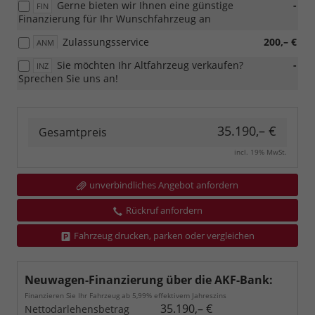
Gerne bieten wir Ihnen eine günstige
-
FIN
Finanzierung für Ihr Wunschfahrzeug an
Zulassungsservice
200,– €
ANM
Sie möchten Ihr Altfahrzeug verkaufen?
-
INZ
Sprechen Sie uns an!
35.190,– €
Gesamtpreis
incl. 19% MwSt.
unverbindliches Angebot anfordern
Rückruf anfordern
Fahrzeug drucken, parken oder vergleichen
Neuwagen-Finanzierung über die AKF-Bank:
Finanzieren Sie Ihr Fahrzeug ab 5,99% effektivem Jahreszins
35.190,– €
Nettodarlehensbetrag