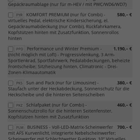
Gepäckraumablage (nur für m-HEV / mit PWC/WD6/WD7)
KOMFORT PREMIUM (nur für Combi) -
580,– €
PYR
virtuelles Pedal, elektrische Kindersicherung, el.
Gepäckraumabdeckung (nur Combi), Rückfahrkamera,
Kopfstützen hinten mit Zusatzfunktion, Sonnenrollos
hinten
Performance und Winter Premium -
1.190,– €
PPD
(nicht möglich mit Loft) - Progressivlenkung, 3 Arm-
Sportlenkrad, Sportfahrwerk, Pedalabdeckungen, beheizte
Frontscheibe; Sitzheizung hinten, Climatronic - Drei-
Zonen-Klimaautomatik
Sun and Pack (nur für Limousine) -
380,– €
PKS
Staufach unter der Heckabdeckung, Sonnenschutz für die
Heckscheibe und die hinteren Seitenscheiben
Schlafpaket (nur für Combi) -
460,– €
PKZ
Sonnenschutzrollo für die hinteren Seitenfenster,
Kopfstützen hinten mit Zusatzfunktion
BUSINESS - Voll-LED-Matrix-Scheinwerfer
700,– €
PLM
mit AFS Kurvenlicht, integrierte Nebelscheinwerfer;
Scheinwerfer mit Schlechtwetter Funktion, 10“ Virtuelles