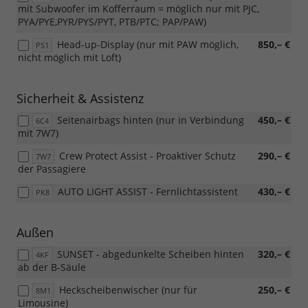
mit Subwoofer im Kofferraum = möglich nur mit PJC,
PYA/PYE,PYR/PYS/PYT, PTB/PTC; PAP/PAW)
Head-up-Display (nur mit PAW möglich,
850,– €
PS1
nicht möglich mit Loft)
Sicherheit & Assistenz
Seitenairbags hinten (nur in Verbindung
450,– €
6C4
mit 7W7)
Crew Protect Assist - Proaktiver Schutz
290,– €
7W7
der Passagiere
AUTO LIGHT ASSIST - Fernlichtassistent
430,– €
PK8
Außen
SUNSET - abgedunkelte Scheiben hinten
320,– €
4KF
ab der B-Säule
Heckscheibenwischer (nur für
250,– €
8M1
Limousine)