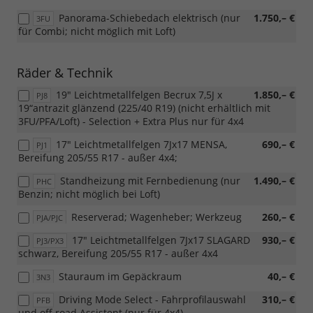
Panorama-Schiebedach elektrisch (nur
1.750,– €
3FU
für Combi; nicht möglich mit Loft)
Räder & Technik
19" Leichtmetallfelgen Becrux 7,5J x
1.850,– €
PJ8
19“antrazit glänzend (225/40 R19) (nicht erhältlich mit
3FU/PFA/Loft) - Selection + Extra Plus nur für 4x4
17" Leichtmetallfelgen 7Jx17 MENSA,
690,– €
PJ1
Bereifung 205/55 R17 - außer 4x4;
Standheizung mit Fernbedienung (nur
1.490,– €
PHC
Benzin; nicht möglich bei Loft)
Reserverad; Wagenheber; Werkzeug
260,– €
PJA/PJC
17" Leichtmetallfelgen 7Jx17 SLAGARD
930,– €
PJ3/PX3
schwarz, Bereifung 205/55 R17 - außer 4x4
Stauraum im Gepäckraum
40,– €
3N3
Driving Mode Select - Fahrprofilauswahl
310,– €
PFB
und off road Assistent (nur für 4x4)