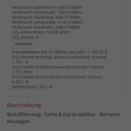
Verbrauch kombiniert:
4,90 l/100km
Verbrauch Innenstadt:
7,00 l/100km
Verbrauch Stadtrand:
4,90 l/100km
Verbrauch Landstraße:
4,10 l/100km
Verbrauch Autobahn:
4,80 l/100km
CO
-Emissionen:
129,00 g/km
2
CO
-Klasse:
D
2
Download
Energiekosten bei 15.000 km pro Jahr:
1.183,35 €
CO2 Kosten (niedrig)
:
(Kosten Durchschnitt 10 Jahre)
1.161,- €
CO2 Kosten (mittel)
:
(Kosten Durchschnitt 10 Jahre)
2.757,38 €
CO2 Kosten (hoch)
:
(Kosten Durchschnitt 10 Jahre)
4.257,- €
Jahressteuer:
261,- €
Beschreibung
Bestellfahrzeug - Farbe & Extras wählbar - Reimport
Neuwagen