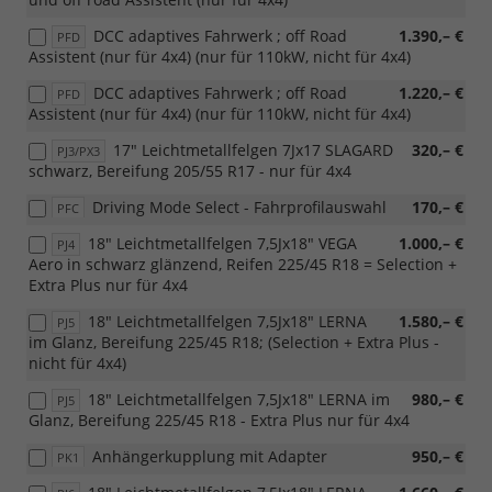
DCC adaptives Fahrwerk ; off Road
1.390,– €
PFD
Assistent (nur für 4x4) (nur für 110kW, nicht für 4x4)
DCC adaptives Fahrwerk ; off Road
1.220,– €
PFD
Assistent (nur für 4x4) (nur für 110kW, nicht für 4x4)
17" Leichtmetallfelgen 7Jx17 SLAGARD
320,– €
PJ3/PX3
schwarz, Bereifung 205/55 R17 - nur für 4x4
Driving Mode Select - Fahrprofilauswahl
170,– €
PFC
18" Leichtmetallfelgen 7,5Jx18" VEGA
1.000,– €
PJ4
Aero in schwarz glänzend, Reifen 225/45 R18 = Selection +
Extra Plus nur für 4x4
18" Leichtmetallfelgen 7,5Jx18" LERNA
1.580,– €
PJ5
im Glanz, Bereifung 225/45 R18; (Selection + Extra Plus -
nicht für 4x4)
18" Leichtmetallfelgen 7,5Jx18" LERNA im
980,– €
PJ5
Glanz, Bereifung 225/45 R18 - Extra Plus nur für 4x4
Anhängerkupplung mit Adapter
950,– €
PK1