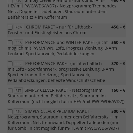
Simply Clever Premium (nur Combi + m-
480,– €
PSC
HEV mit PWC/WD6/WD7) - Netzprogramm; Trennendes
Netz; Doppelter Ladeboden, Stauraum unter dem
Beifahrersitz + im Kofferraum
CHROM PAKET - nur für Liftback -
450,– €
PCM
Fenster- und Einstiegleisten aus Chrom
PERFORMANCE und WINTER PAKET (nicht
550,– €
PPB
möglich mit PWM/PWN, Loft), Progressivlenkung, 3-Arm
Lenkrad, Sportfahrwerk, Pedalabdeckungen
PERFORMANCE PAKET (nicht erhältlich
870,– €
PPC
mit Loft) - Sportfahrwerk, progressive Lenkung, 3-Arm
Sportlenkrad mit Heizung, Sportfahrwerk,
Pedalabdeckungen, beheizte Windschutzscheibe
SIMPLY CLEVER PAKET - Netzprogramm,
150,– €
PST
Stauraum unter dem Beifahrersitz ; Stauraum im
Kofferraum (nicht möglich für m-HEV /mit PWC/WD6/WD7))
SIMPLY CLEVER PREMIUM PAKET -
500,– €
PSU
Netzprogramm, Stauraum unter dem Beifahrersitz + im
Kofferraum, Netztrennwand, Doppelter Ladeboden (nur
für Combi, nicht möglich für m-HEV/mit PWC/WD6/WD7)