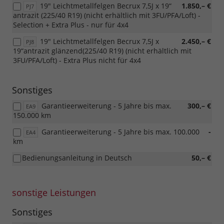
19" Leichtmetallfelgen Becrux 7,5J x 19“
1.850,– €
PJ7
antrazit (225/40 R19) (nicht erhältlich mit 3FU/PFA/Loft) -
Selection + Extra Plus - nur für 4x4
19" Leichtmetallfelgen Becrux 7,5J x
2.450,– €
PJ8
19“antrazit glänzend(225/40 R19) (nicht erhältlich mit
3FU/PFA/Loft) - Extra Plus nicht für 4x4
Sonstiges
Garantieerweiterung - 5 Jahre bis max.
300,– €
EA9
150.000 km
Garantieerweiterung - 5 Jahre bis max. 100.000
-
EA4
km
Bedienungsanleitung in Deutsch
50,– €
sonstige Leistungen
Sonstiges