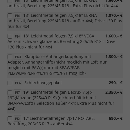
18" Leichtmetallfelgen 7,5Jx18" LERNA
1.660,– €
PJ6
anthrazit, Bereifung 225/45 R18 - Extra Plus nicht für 4x4
18" Leichtmetallfelgen 7,5Jx18" LERNA
1.070,– €
PJ6
anthrazit, Bereifung 225/45 R18 - außer 4x4; Drive 130 Plus
nur für 4x4
18" Leichtmetallfelgen 7,5Jx18" VEGA
1.600,– €
PJ4
Aero in schwarz glänzend, Bereifung 225/45 R18 - Drive
130 Plus - nicht für 4x4
Klappbare Anhängerkupplung mit
1.300,– €
PK4
Adapter, Anhängerhilfe (nicht möglich mit Loft, nur
möglich mit PAW)( nur mit SPAW/PAP,
PLL/WLM/PLN/PYE/PYR/PYS/PYT möglich)
Schlechtwegepaket
290,– €
PFA
19" Leichtmetallfelgen Becrux 7,5J x
2.350,– €
PJ7
19“glänzend (225/40 R19) (nicht erhältlich mit
3FU/PFA/Loft) ( Selection außer 4x4; Extra Plus nicht für
4x4)
17"Leichtmetallfelgen 7Jx17 ROTARE,
690,– €
PJ2
Bereifung 205/55 R17 - außer 4x4