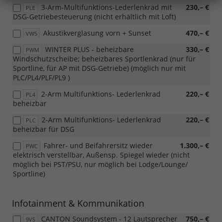
3-Arm-Multifunktions-Lederlenkrad mit
230,– €
PLE
DSG-Getriebesteuerung (nicht erhältlich mit Loft)
Akustikverglasung vorn + Sunset
470,– €
VW5
WINTER PLUS - beheizbare
330,– €
PWM
Windschutzscheibe; beheizbares Sportlenkrad (nur für
Sportline, für AP mit DSG-Getriebe) (möglich nur mit
PLC/PL4/PLF/PL9 )
2-Arm Multifunktions- Lederlenkrad
220,– €
PL4
beheizbar
2-Arm Multifunktions- Lederlenkrad
220,– €
PLC
beheizbar für DSG
Fahrer- und Beifahrersitz wieder
1.300,– €
PWC
elektrisch verstellbar, Außensp. Spiegel wieder (nicht
möglich bei PST/PSU, nur möglich bei Lodge/Lounge/
Sportline)
Infotainment & Kommunikation
CANTON Soundsystem - 12 Lautsprecher
750,– €
9VS