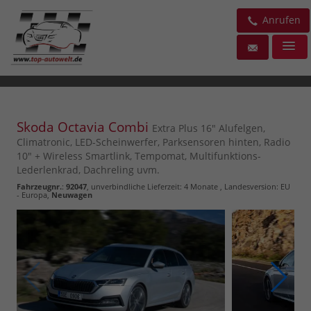
Anrufen
Skoda Octavia Combi
Extra Plus 16" Alufelgen,
Climatronic, LED-Scheinwerfer, Parksensoren hinten, Radio
10" + Wireless Smartlink, Tempomat, Multifunktions-
Lederlenkrad, Dachreling uvm.
Fahrzeugnr.
:
92047
, unverbindliche Lieferzeit:
4 Monate
, Landesversion: EU
- Europa,
Neuwagen