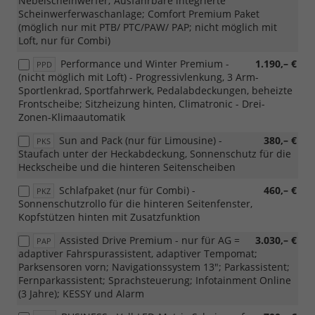
Nebelscheinwerfer; Ausfahrbare integrierte
Scheinwerferwaschanlage; Comfort Premium Paket
(möglich nur mit PTB/ PTC/PAW/ PAP; nicht möglich mit
Loft, nur für Combi)
Performance und Winter Premium -
1.190,– €
PPD
(nicht möglich mit Loft) - Progressivlenkung, 3 Arm-
Sportlenkrad, Sportfahrwerk, Pedalabdeckungen, beheizte
Frontscheibe; Sitzheizung hinten, Climatronic - Drei-
Zonen-Klimaautomatik
Sun and Pack (nur für Limousine) -
380,– €
PKS
Staufach unter der Heckabdeckung, Sonnenschutz für die
Heckscheibe und die hinteren Seitenscheiben
Schlafpaket (nur für Combi) -
460,– €
PKZ
Sonnenschutzrollo für die hinteren Seitenfenster,
Kopfstützen hinten mit Zusatzfunktion
Assisted Drive Premium - nur für AG =
3.030,– €
PAP
adaptiver Fahrspurassistent, adaptiver Tempomat;
Parksensoren vorn; Navigationssystem 13"; Parkassistent;
Fernparkassistent; Sprachsteuerung; Infotainment Online
(3 Jahre); KESSY und Alarm