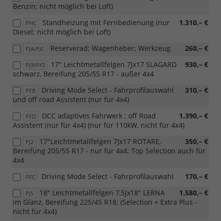
Benzin; nicht möglich bei Loft)
Standheizung mit Fernbedienung (nur
1.310,– €
PHC
Diesel; nicht möglich bei Loft)
Reserverad; Wagenheber; Werkzeug
260,– €
PJA/PJC
17" Leichtmetallfelgen 7Jx17 SLAGARD
930,– €
PJ3/PX3
schwarz, Bereifung 205/55 R17 - außer 4x4
Driving Mode Select - Fahrprofilauswahl
310,– €
PFB
und off road Assistent (nur für 4x4)
DCC adaptives Fahrwerk ; off Road
1.390,– €
PFD
Assistent (nur für 4x4) (nur für 110kW, nicht für 4x4)
17"Leichtmetallfelgen 7Jx17 ROTARE,
350,– €
PJ2
Bereifung 205/55 R17 - nur für 4x4; Top Selection auch für
4x4
Driving Mode Select - Fahrprofilauswahl
170,– €
PFC
18" Leichtmetallfelgen 7,5Jx18" LERNA
1.580,– €
PJ5
im Glanz, Bereifung 225/45 R18; (Selection + Extra Plus -
nicht für 4x4)