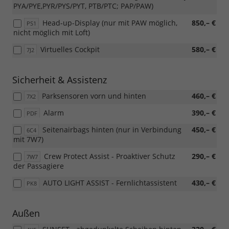
PYA/PYE,PYR/PYS/PYT, PTB/PTC; PAP/PAW)
Head-up-Display (nur mit PAW möglich,
850,– €
PS1
nicht möglich mit Loft)
Virtuelles Cockpit
580,– €
7J2
Sicherheit & Assistenz
Parksensoren vorn und hinten
460,– €
7X2
Alarm
390,– €
PDF
Seitenairbags hinten (nur in Verbindung
450,– €
6C4
mit 7W7)
Crew Protect Assist - Proaktiver Schutz
290,– €
7W7
der Passagiere
AUTO LIGHT ASSIST - Fernlichtassistent
430,– €
PK8
Außen