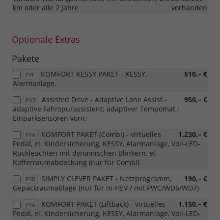
km oder alle 2 Jahre
vorhanden
Optionale Extras
Pakete
KOMFORT KESSY PAKET - KESSY,
510,– €
PYF
Alarmanlage,
Assisted Drive - Adaptive Lane Assist -
950,– €
PAB
adaptive Fahrspurassistent; adaptiver Tempomat ;
Einparksensoren vorn;
KOMFORT PAKET (Combi) - virtuelles
1.230,– €
PYA
Pedal, el. Kindersicherung, KESSY, Alarmanlage, Voll-LED-
Rückleuchten mit dynamischen Blinkern, el.
Kofferraumabdeckung (nur für Combi)
SIMPLY CLEVER PAKET - Netzprogramm,
190,– €
PSB
Gepäckraumablage (nur für m-HEV / mit PWC/WD6/WD7)
KOMFORT PAKET (Liftback) - virtuelles
1.150,– €
PYA
Pedal, el. Kindersicherung, KESSY, Alarmanlage, Voll-LED-