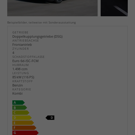
Beispielbilder, teilweise mit Sonderausstattung
GETRIEBE
Doppelkupplungsgetriebe (DSG)
ANTRIEBSACHSE
Frontantrieb
ZYLINDER
4
SCHADSTOFFKLASSE
Euro 6d-ISC-FCM
HUBRAUM
1.498 ccm
LEISTUNG
85 kW (116 PS)
KRAFTSTOFF
Benzin
KATEGORIE
Kombi