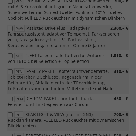
BUSINESS - Voll-LED-Matrix-Scheinwerfer
700,– €
PLM
mit AFS Kurvenlicht, integrierte Nebelscheinwerfer;
Scheinwerfer mit Schlechtwetter Funktion, 10“ Virtuelles
Cockpit, Full-LED-Rückleuchten mit dynamischen Blinkern
Assisted Drive Plus = adaptiver
2.300,– €
PAW
Fahrspurassistent, adaptiver Tempomat; Parksensoren
vorn; Navigationssystem 13"; Parkassistent;
Sprachsteuerung; Infotainment Online (3 Jahre)
FLEET Farben - alle Farben für Aufpreis
1.810,– €
XTR
von 1610 € bei Selection + Top Selection
FAMILY PAKET - Kofferraumwendematte,
310,– €
PFM
Tablet-Halter, 3 Schlüssel, Regenschirm in der
Beifahrertür, Abfalleimer in der Türverkleidung,
Fußmatten vorn und hinten, Mittelkonsole mit Halter
CHROM PAKET - nur für Liftback -
450,– €
PCM
Fenster- und Einstiegleisten aus Chrom
REAR LIGHT & VIEW (nur mit 3N3) -
700,– €
PLL
Rückfahrkamera, FULL LED Rückleuchte mit dynamischen
Blinkleuchten
PERFORMANCE und WINTER PAKET (nicht
550,– €