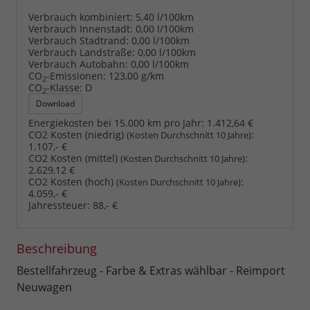
Verbrauch kombiniert:
5,40 l/100km
Verbrauch Innenstadt:
0,00 l/100km
Verbrauch Stadtrand:
0,00 l/100km
Verbrauch Landstraße:
0,00 l/100km
Verbrauch Autobahn:
0,00 l/100km
CO
-Emissionen:
123,00 g/km
2
CO
-Klasse:
D
2
Download
Energiekosten bei 15.000 km pro Jahr:
1.412,64 €
CO2 Kosten (niedrig)
:
(Kosten Durchschnitt 10 Jahre)
1.107,- €
CO2 Kosten (mittel)
:
(Kosten Durchschnitt 10 Jahre)
2.629,12 €
CO2 Kosten (hoch)
:
(Kosten Durchschnitt 10 Jahre)
4.059,- €
Jahressteuer:
88,- €
Beschreibung
Bestellfahrzeug - Farbe & Extras wählbar - Reimport
Neuwagen