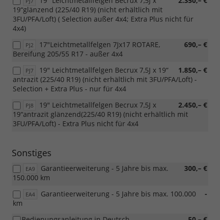
19" Leichtmetallfelgen Becrux 7,5J x
2.350,– €
PJ7
19“glänzend (225/40 R19) (nicht erhältlich mit
3FU/PFA/Loft) ( Selection außer 4x4; Extra Plus nicht für
4x4)
17"Leichtmetallfelgen 7Jx17 ROTARE,
690,– €
PJ2
Bereifung 205/55 R17 - außer 4x4
19" Leichtmetallfelgen Becrux 7,5J x 19“
1.850,– €
PJ7
antrazit (225/40 R19) (nicht erhältlich mit 3FU/PFA/Loft) -
Selection + Extra Plus - nur für 4x4
19" Leichtmetallfelgen Becrux 7,5J x
2.450,– €
PJ8
19“antrazit glänzend(225/40 R19) (nicht erhältlich mit
3FU/PFA/Loft) - Extra Plus nicht für 4x4
Sonstiges
Garantieerweiterung - 5 Jahre bis max.
300,– €
EA9
150.000 km
Garantieerweiterung - 5 Jahre bis max. 100.000
-
EA4
km
Bedienungsanleitung in Deutsch
50,– €