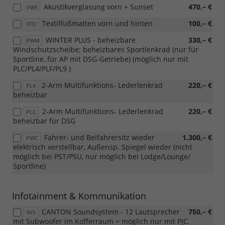
Akustikverglasung vorn + Sunset
470,– €
VW5
Textilfußmatten vorn und hinten
100,– €
0TD
WINTER PLUS - beheizbare
330,– €
PWM
Windschutzscheibe; beheizbares Sportlenkrad (nur für
Sportline, für AP mit DSG-Getriebe) (möglich nur mit
PLC/PL4/PLF/PL9 )
2-Arm Multifunktions- Lederlenkrad
220,– €
PL4
beheizbar
2-Arm Multifunktions- Lederlenkrad
220,– €
PLC
beheizbar für DSG
Fahrer- und Beifahrersitz wieder
1.300,– €
PWC
elektrisch verstellbar, Außensp. Spiegel wieder (nicht
möglich bei PST/PSU, nur möglich bei Lodge/Lounge/
Sportline)
Infotainment & Kommunikation
CANTON Soundsystem - 12 Lautsprecher
750,– €
9VS
mit Subwoofer im Kofferraum = möglich nur mit PJC,