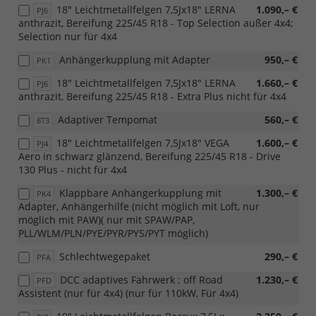
18" Leichtmetallfelgen 7,5Jx18" LERNA
1.090,– €
PJ6
anthrazit, Bereifung 225/45 R18 - Top Selection außer 4x4;
Selection nur für 4x4
Anhängerkupplung mit Adapter
950,– €
PK1
18" Leichtmetallfelgen 7,5Jx18" LERNA
1.660,– €
PJ6
anthrazit, Bereifung 225/45 R18 - Extra Plus nicht für 4x4
Adaptiver Tempomat
560,– €
8T3
18" Leichtmetallfelgen 7,5Jx18" VEGA
1.600,– €
PJ4
Aero in schwarz glänzend, Bereifung 225/45 R18 - Drive
130 Plus - nicht für 4x4
Klappbare Anhängerkupplung mit
1.300,– €
PK4
Adapter, Anhängerhilfe (nicht möglich mit Loft, nur
möglich mit PAW)( nur mit SPAW/PAP,
PLL/WLM/PLN/PYE/PYR/PYS/PYT möglich)
Schlechtwegepaket
290,– €
PFA
DCC adaptives Fahrwerk ; off Road
1.230,– €
PFD
Assistent (nur für 4x4) (nur für 110kW, Für 4x4)