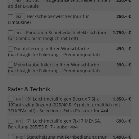
SUNSET - abgedunkelte Scheiben hinten
320,– €
4KF
ab der B-Säule
Heckscheibenwischer (nur für
250,– €
8M1
Limousine)
Panorama-Schiebedach elektrisch (nur
1.750,– €
3FU
für Combi; nicht möglich mit Loft)
Dachfolierung in Ihrer Wunschfarbe
490,– €
(nachträgliche Folierung – Premiumqualität)
Motorhaube foliert in Ihrer Wunschfarbe
390,– €
(nachträgliche Folierung – Premiumqualität)
Räder & Technik
19" Leichtmetallfelgen Becrux 7,5J x
1.850,– €
PJ8
19“antrazit glänzend (225/40 R19) (nicht erhältlich mit
3FU/PFA/Loft) - Selection + Extra Plus nur für 4x4
17" Leichtmetallfelgen 7Jx17 MENSA,
690,– €
PJ1
Bereifung 205/55 R17 - außer 4x4;
Standheizung mit Fernbedienung (nur
1.490,– €
PHC