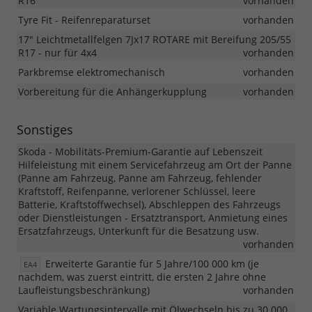
R16
vorhanden
Tyre Fit - Reifenreparaturset
vorhanden
17" Leichtmetallfelgen 7Jx17 ROTARE mit Bereifung 205/55
R17 - nur für 4x4
vorhanden
Parkbremse elektromechanisch
vorhanden
Vorbereitung für die Anhängerkupplung
vorhanden
Sonstiges
Skoda - Mobilitäts-Premium-Garantie auf Lebenszeit
Hilfeleistung mit einem Servicefahrzeug am Ort der Panne
(Panne am Fahrzeug, Panne am Fahrzeug, fehlender
Kraftstoff, Reifenpanne, verlorener Schlüssel, leere
Batterie, Kraftstoffwechsel), Abschleppen des Fahrzeugs
oder Dienstleistungen - Ersatztransport, Anmietung eines
Ersatzfahrzeugs, Unterkunft für die Besatzung usw.
vorhanden
Erweiterte Garantie für 5 Jahre/100 000 km (je
EA4
nachdem, was zuerst eintritt, die ersten 2 Jahre ohne
Laufleistungsbeschränkung)
vorhanden
Variable Wartungsintervalle mit Ölwechseln bis zu 30.000