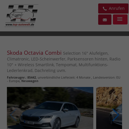
Anrufen
Skoda Octavia Combi
Selection 16" Alufelgen,
Climatronic, LED-Scheinwerfer, Parksensoren hinten, Radio
10" + Wireless Smartlink, Tempomat, Multifunktions-
Lederlenkrad, Dachreling uvm.
Fahrzeugnr.
:
85442
, unverbindliche Lieferzeit:
4 Monate
, Landesversion: EU
- Europa,
Neuwagen