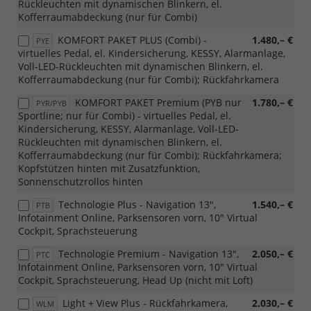
Rückleuchten mit dynamischen Blinkern, el.
Kofferraumabdeckung (nur für Combi)
KOMFORT PAKET PLUS (Combi) -
1.480,– €
PYE
virtuelles Pedal, el. Kindersicherung, KESSY, Alarmanlage,
Voll-LED-Rückleuchten mit dynamischen Blinkern, el.
Kofferraumabdeckung (nur für Combi); Rückfahrkamera
KOMFORT PAKET Premium (PYB nur
1.780,– €
PYR/PYB
Sportline; nur für Combi) - virtuelles Pedal, el.
Kindersicherung, KESSY, Alarmanlage, Voll-LED-
Rückleuchten mit dynamischen Blinkern, el.
Kofferraumabdeckung (nur für Combi); Rückfahrkamera;
Kopfstützen hinten mit Zusatzfunktion,
Sonnenschutzrollos hinten
Technologie Plus - Navigation 13",
1.540,– €
PTB
Infotainment Online, Parksensoren vorn, 10" Virtual
Cockpit, Sprachsteuerung
Technologie Premium - Navigation 13",
2.050,– €
PTC
Infotainment Online, Parksensoren vorn, 10" Virtual
Cockpit, Sprachsteuerung, Head Up (nicht mit Loft)
Light + View Plus - Rückfahrkamera,
2.030,– €
WLM