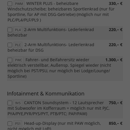
WINTER PLUS - beheizbare
330,– €
PWM
Windschutzscheibe; beheizbares Sportlenkrad (nur für
Sportline, für AP mit DSG-Getriebe) (möglich nur mit
PLC/PL4/PLF/PL9 )
2-Arm Multifunktions- Lederlenkrad
220,– €
PL4
beheizbar
2-Arm Multifunktions- Lederlenkrad
220,– €
PLC
beheizbar für DSG
Fahrer- und Beifahrersitz wieder
1.300,– €
PWC
elektrisch verstellbar, Außensp. Spiegel wieder (nicht
möglich bei PST/PSU, nur möglich bei Lodge/Lounge/
Sportline)
Infotainment & Kommunikation
CANTON Soundsystem - 12 Lautsprecher
750,– €
9VS
mit Subwoofer im Kofferraum = möglich nur mit PJC,
PYA/PYE,PYR/PYS/PYT, PTB/PTC; PAP/PAW)
Head-up-Display (nur mit PAW möglich,
850,– €
PS1
nicht möglich mit Loft)