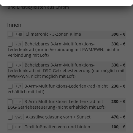
Dachreling in Chrom ( Drive130 Plus - nur Kombi), Fenster-
und Einstiegleisten aus Chrom
Innen
Climatronic - 3-Zonen Klima
390,– €
PHB
Beheizbares 3-Arm-Multifunktions-
330,– €
PL9
Lederlenkrad (nur in Verbindung mit PWM/PWN, nicht in
Verbindung mit Loft)
Beheizbares 3-Arm-Multifunktions-
330,– €
PLF
Lederlenkrad mit DSG-Getriebesteuerung (nur möglich mit
PWM/PWN, nicht möglich mit Loft)
3-Arm-Multifunktions-Lederlenkrad (nicht
230,– €
PL7
erhältlich mit Loft)
3-Arm-Multifunktions-Lederlenkrad mit
230,– €
PLE
DSG-Getriebesteuerung (nicht erhältlich mit Loft)
Akustikverglasung vorn + Sunset
470,– €
VW5
Textilfußmatten vorn und hinten
100,– €
0TD