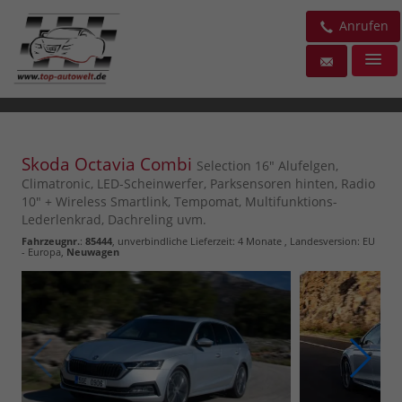
Anrufen
Skoda Octavia Combi
Selection 16" Alufelgen,
Climatronic, LED-Scheinwerfer, Parksensoren hinten, Radio
10" + Wireless Smartlink, Tempomat, Multifunktions-
Lederlenkrad, Dachreling uvm.
Fahrzeugnr.
:
85444
, unverbindliche Lieferzeit:
4 Monate
, Landesversion: EU
- Europa,
Neuwagen