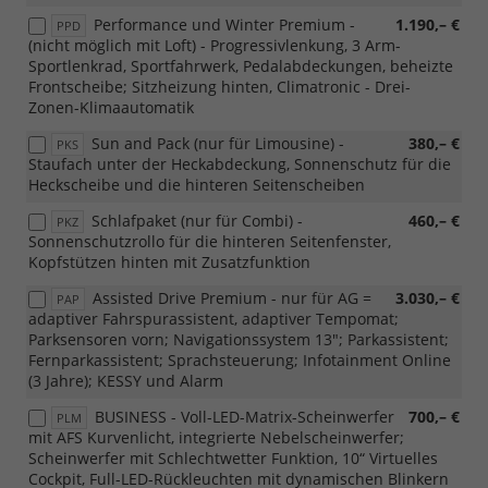
Performance und Winter Premium -
1.190,– €
PPD
(nicht möglich mit Loft) - Progressivlenkung, 3 Arm-
Sportlenkrad, Sportfahrwerk, Pedalabdeckungen, beheizte
Frontscheibe; Sitzheizung hinten, Climatronic - Drei-
Zonen-Klimaautomatik
Sun and Pack (nur für Limousine) -
380,– €
PKS
Staufach unter der Heckabdeckung, Sonnenschutz für die
Heckscheibe und die hinteren Seitenscheiben
Schlafpaket (nur für Combi) -
460,– €
PKZ
Sonnenschutzrollo für die hinteren Seitenfenster,
Kopfstützen hinten mit Zusatzfunktion
Assisted Drive Premium - nur für AG =
3.030,– €
PAP
adaptiver Fahrspurassistent, adaptiver Tempomat;
Parksensoren vorn; Navigationssystem 13"; Parkassistent;
Fernparkassistent; Sprachsteuerung; Infotainment Online
(3 Jahre); KESSY und Alarm
BUSINESS - Voll-LED-Matrix-Scheinwerfer
700,– €
PLM
mit AFS Kurvenlicht, integrierte Nebelscheinwerfer;
Scheinwerfer mit Schlechtwetter Funktion, 10“ Virtuelles
Cockpit, Full-LED-Rückleuchten mit dynamischen Blinkern