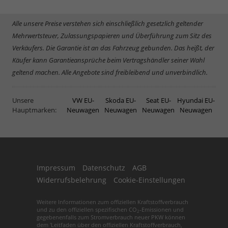
Alle unsere Preise verstehen sich einschließlich gesetzlich geltender
Mehrwertsteuer, Zulassungspapieren und Überführung zum Sitz des
Verkäufers. Die Garantie ist an das Fahrzeug gebunden. Das heißt, der
Käufer kann Garantieansprüche beim Vertragshändler seiner Wahl
geltend machen. Alle Angebote sind freibleibend und unverbindlich.
Unsere
VW EU-
Skoda EU-
Seat EU-
Hyundai EU-
Hauptmarken:
Neuwagen
Neuwagen
Neuwagen
Neuwagen
Impressum
Datenschutz
AGB
Widerrufsbelehrung
Cookie-Einstellungen
Weitere Informationen zum offiziellen Kraftstoffverbrauch
und zu den offiziellen spezifischen CO
-Emissionen und
2
gegebenenfalls zum Stromverbrauch neuer PKW können
dem 'Leitfaden über den offiziellen Kraftstoffverbrauch,