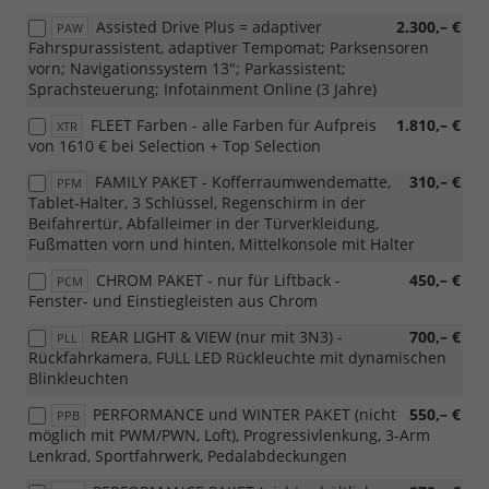
Assisted Drive Plus = adaptiver
2.300,– €
PAW
Fahrspurassistent, adaptiver Tempomat; Parksensoren
vorn; Navigationssystem 13"; Parkassistent;
Sprachsteuerung; Infotainment Online (3 Jahre)
FLEET Farben - alle Farben für Aufpreis
1.810,– €
XTR
von 1610 € bei Selection + Top Selection
FAMILY PAKET - Kofferraumwendematte,
310,– €
PFM
Tablet-Halter, 3 Schlüssel, Regenschirm in der
Beifahrertür, Abfalleimer in der Türverkleidung,
Fußmatten vorn und hinten, Mittelkonsole mit Halter
CHROM PAKET - nur für Liftback -
450,– €
PCM
Fenster- und Einstiegleisten aus Chrom
REAR LIGHT & VIEW (nur mit 3N3) -
700,– €
PLL
Rückfahrkamera, FULL LED Rückleuchte mit dynamischen
Blinkleuchten
PERFORMANCE und WINTER PAKET (nicht
550,– €
PPB
möglich mit PWM/PWN, Loft), Progressivlenkung, 3-Arm
Lenkrad, Sportfahrwerk, Pedalabdeckungen