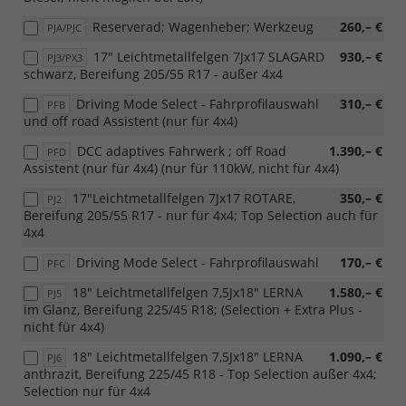
Reserverad; Wagenheber; Werkzeug
260,– €
PJA/PJC
17" Leichtmetallfelgen 7Jx17 SLAGARD
930,– €
PJ3/PX3
schwarz, Bereifung 205/55 R17 - außer 4x4
Driving Mode Select - Fahrprofilauswahl
310,– €
PFB
und off road Assistent (nur für 4x4)
DCC adaptives Fahrwerk ; off Road
1.390,– €
PFD
Assistent (nur für 4x4) (nur für 110kW, nicht für 4x4)
17"Leichtmetallfelgen 7Jx17 ROTARE,
350,– €
PJ2
Bereifung 205/55 R17 - nur für 4x4; Top Selection auch für
4x4
Driving Mode Select - Fahrprofilauswahl
170,– €
PFC
18" Leichtmetallfelgen 7,5Jx18" LERNA
1.580,– €
PJ5
im Glanz, Bereifung 225/45 R18; (Selection + Extra Plus -
nicht für 4x4)
18" Leichtmetallfelgen 7,5Jx18" LERNA
1.090,– €
PJ6
anthrazit, Bereifung 225/45 R18 - Top Selection außer 4x4;
Selection nur für 4x4