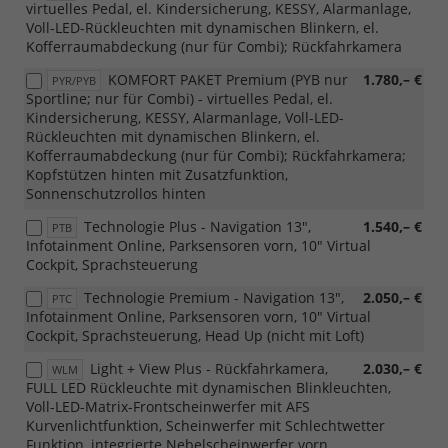
virtuelles Pedal, el. Kindersicherung, KESSY, Alarmanlage,
Voll-LED-Rückleuchten mit dynamischen Blinkern, el.
Kofferraumabdeckung (nur für Combi); Rückfahrkamera
KOMFORT PAKET Premium (PYB nur
1.780,– €
PYR/PYB
Sportline; nur für Combi) - virtuelles Pedal, el.
Kindersicherung, KESSY, Alarmanlage, Voll-LED-
Rückleuchten mit dynamischen Blinkern, el.
Kofferraumabdeckung (nur für Combi); Rückfahrkamera;
Kopfstützen hinten mit Zusatzfunktion,
Sonnenschutzrollos hinten
Technologie Plus - Navigation 13",
1.540,– €
PTB
Infotainment Online, Parksensoren vorn, 10" Virtual
Cockpit, Sprachsteuerung
Technologie Premium - Navigation 13",
2.050,– €
PTC
Infotainment Online, Parksensoren vorn, 10" Virtual
Cockpit, Sprachsteuerung, Head Up (nicht mit Loft)
Light + View Plus - Rückfahrkamera,
2.030,– €
WLM
FULL LED Rückleuchte mit dynamischen Blinkleuchten,
Voll-LED-Matrix-Frontscheinwerfer mit AFS
Kurvenlichtfunktion, Scheinwerfer mit Schlechtwetter
Funktion, integrierte Nebelscheinwerfer vorn,