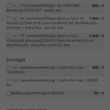
17"Leichtmetallfelgen 7Jx17 ROTARE,
690,– €
PJ2
Bereifung 205/55 R17 - außer 4x4
19" Leichtmetallfelgen Becrux 7,5J x 19“
1.850,– €
PJ7
antrazit (225/40 R19) (nicht erhältlich mit 3FU/PFA/Loft) -
Selection + Extra Plus - nur für 4x4
19" Leichtmetallfelgen Becrux 7,5J x
2.450,– €
PJ8
19“antrazit glänzend(225/40 R19) (nicht erhältlich mit
3FU/PFA/Loft) - Extra Plus nicht für 4x4
Sonstiges
Garantieerweiterung - 5 Jahre bis max.
300,– €
EA9
150.000 km
Garantieerweiterung - 5 Jahre bis max. 100.000
-
EA4
km
Bedienungsanleitung in Deutsch
50,– €