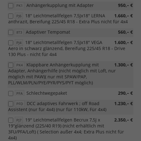
Anhängerkupplung mit Adapter
950,– €
PK1
18" Leichtmetallfelgen 7,5Jx18" LERNA
1.660,– €
PJ6
anthrazit, Bereifung 225/45 R18 - Extra Plus nicht für 4x4
Adaptiver Tempomat
560,– €
8T3
18" Leichtmetallfelgen 7,5Jx18" VEGA
1.600,– €
PJ4
Aero in schwarz glänzend, Bereifung 225/45 R18 - Drive
130 Plus - nicht für 4x4
Klappbare Anhängerkupplung mit
1.300,– €
PK4
Adapter, Anhängerhilfe (nicht möglich mit Loft, nur
möglich mit PAW)( nur mit SPAW/PAP,
PLL/WLM/PLN/PYE/PYR/PYS/PYT möglich)
Schlechtwegepaket
290,– €
PFA
DCC adaptives Fahrwerk ; off Road
1.230,– €
PFD
Assistent (nur für 4x4) (nur für 110kW, Für 4x4)
19" Leichtmetallfelgen Becrux 7,5J x
2.350,– €
PJ7
19“glänzend (225/40 R19) (nicht erhältlich mit
3FU/PFA/Loft) ( Selection außer 4x4; Extra Plus nicht für
4x4)