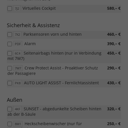
Virtuelles Cockpit
580,– €
7J2
Sicherheit & Assistenz
Parksensoren vorn und hinten
460,– €
7X2
Alarm
390,– €
PDF
Seitenairbags hinten (nur in Verbindung
450,– €
6C4
mit 7W7)
Crew Protect Assist - Proaktiver Schutz
290,– €
7W7
der Passagiere
AUTO LIGHT ASSIST - Fernlichtassistent
430,– €
PK8
Außen
SUNSET - abgedunkelte Scheiben hinten
320,– €
4KF
ab der B-Säule
Heckscheibenwischer (nur für
250,– €
8M1