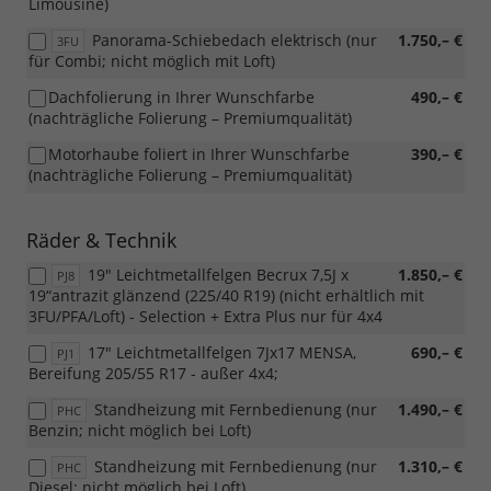
Limousine)
Panorama-Schiebedach elektrisch (nur
1.750,– €
3FU
für Combi; nicht möglich mit Loft)
Dachfolierung in Ihrer Wunschfarbe
490,– €
(nachträgliche Folierung – Premiumqualität)
Motorhaube foliert in Ihrer Wunschfarbe
390,– €
(nachträgliche Folierung – Premiumqualität)
Räder & Technik
19" Leichtmetallfelgen Becrux 7,5J x
1.850,– €
PJ8
19“antrazit glänzend (225/40 R19) (nicht erhältlich mit
3FU/PFA/Loft) - Selection + Extra Plus nur für 4x4
17" Leichtmetallfelgen 7Jx17 MENSA,
690,– €
PJ1
Bereifung 205/55 R17 - außer 4x4;
Standheizung mit Fernbedienung (nur
1.490,– €
PHC
Benzin; nicht möglich bei Loft)
Standheizung mit Fernbedienung (nur
1.310,– €
PHC
Diesel; nicht möglich bei Loft)