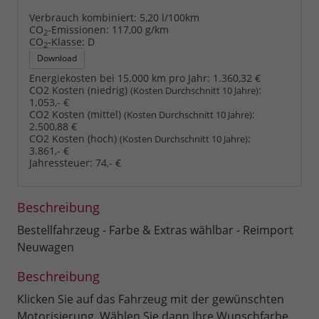
Verbrauch kombiniert:
5,20 l/100km
CO
-Emissionen:
117,00 g/km
2
CO
-Klasse:
D
2
Download
Energiekosten bei 15.000 km pro Jahr:
1.360,32 €
CO2 Kosten (niedrig)
:
(Kosten Durchschnitt 10 Jahre)
1.053,- €
CO2 Kosten (mittel)
:
(Kosten Durchschnitt 10 Jahre)
2.500,88 €
CO2 Kosten (hoch)
:
(Kosten Durchschnitt 10 Jahre)
3.861,- €
Jahressteuer:
74,- €
Beschreibung
Bestellfahrzeug - Farbe & Extras wählbar - Reimport
Neuwagen
Beschreibung
Klicken Sie auf das Fahrzeug mit der gewünschten
Motorisierung. Wählen Sie dann Ihre Wunschfarbe