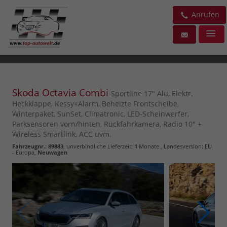
Anrufen
Skoda Octavia Combi
Sportline 17" Alu, Elektr.
Heckklappe, Kessy+Alarm, Beheizte Frontscheibe,
Winterpaket, SunSet, Climatronic, LED-Scheinwerfer,
Parksensoren vorn/hinten, Rückfahrkamera, Radio 10" +
Wireless Smartlink, ACC uvm.
Fahrzeugnr.
:
89883
, unverbindliche Lieferzeit:
4 Monate
, Landesversion: EU
- Europa,
Neuwagen