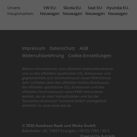
Unsere
VW EU-
Skoda EU-
Seat EU-
Hyundai EU-
Hauptmarken:
Neuwagen
Neuwagen
Neuwagen
Neuwagen
Impressum
Datenschutz
AGB
Widerrufsbelehrung
Cookie-Einstellungen
Weitere Informationen zum offiziellen Kraftstoffverbrauch
und zu den offiziellen spezifischen CO
-Emissionen und
2
gegebenenfalls zum Stromverbrauch neuer PKW können
dem 'Leitfaden über den offiziellen Kraftstoffverbrauch,
die offiziellen spezifischen CO
-Emissionen und den
2
offiziellen Stromverbrauch neuer PKW' entnommen
werden, der an allen Verkaufsstellen und bei der
'Deutschen Automobil Treuhand GmbH' unentgeltlich
erhältlich ist unter www.dat.de.
© 2026
Autohaus Raab und Miske GmbH
,
Bahnhofstr. 42
,
73457
Essingen,
+49 (0) 7365 / 86 0
Powered by Autrado