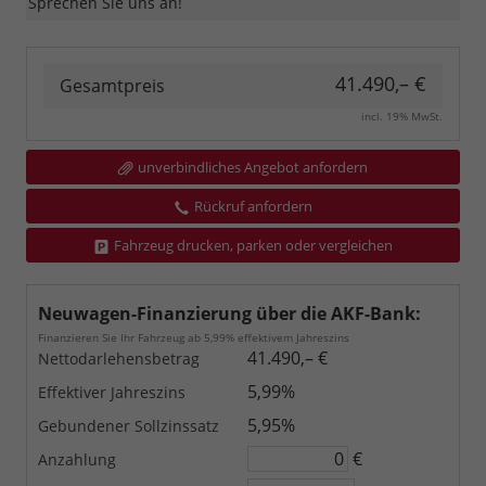
Sprechen Sie uns an!
41.490,– €
Gesamtpreis
incl. 19% MwSt.
unverbindliches Angebot anfordern
Rückruf anfordern
Fahrzeug drucken, parken oder vergleichen
Neuwagen-Finanzierung über die AKF-Bank:
Finanzieren Sie Ihr Fahrzeug ab 5,99% effektivem Jahreszins
41.490,– €
Nettodarlehensbetrag
5,99%
Effektiver Jahreszins
5,95%
Gebundener Sollzinssatz
€
Anzahlung