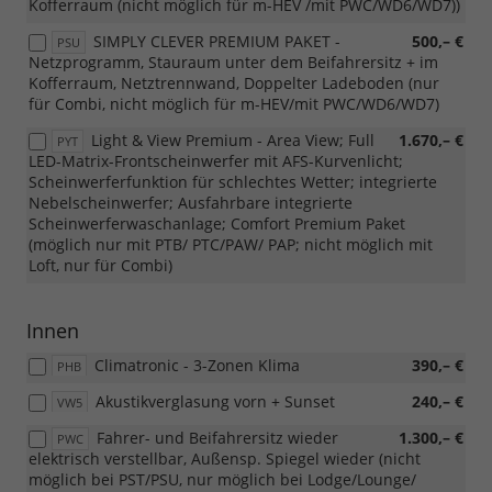
Kofferraum (nicht möglich für m-HEV /mit PWC/WD6/WD7))
SIMPLY CLEVER PREMIUM PAKET -
500,– €
PSU
Netzprogramm, Stauraum unter dem Beifahrersitz + im
Kofferraum, Netztrennwand, Doppelter Ladeboden (nur
für Combi, nicht möglich für m-HEV/mit PWC/WD6/WD7)
Light & View Premium - Area View; Full
1.670,– €
PYT
LED-Matrix-Frontscheinwerfer mit AFS-Kurvenlicht;
Scheinwerferfunktion für schlechtes Wetter; integrierte
Nebelscheinwerfer; Ausfahrbare integrierte
Scheinwerferwaschanlage; Comfort Premium Paket
(möglich nur mit PTB/ PTC/PAW/ PAP; nicht möglich mit
Loft, nur für Combi)
Innen
Climatronic - 3-Zonen Klima
390,– €
PHB
Akustikverglasung vorn + Sunset
240,– €
VW5
Fahrer- und Beifahrersitz wieder
1.300,– €
PWC
elektrisch verstellbar, Außensp. Spiegel wieder (nicht
möglich bei PST/PSU, nur möglich bei Lodge/Lounge/