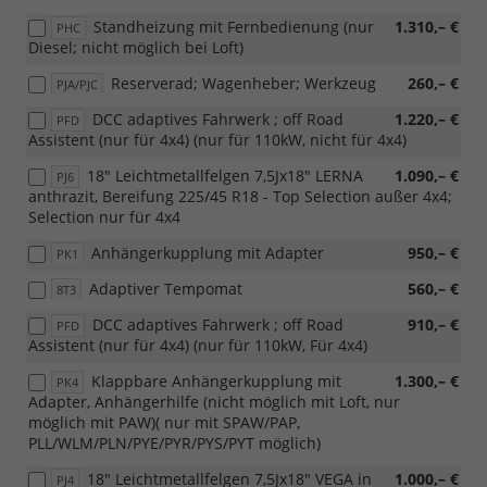
Standheizung mit Fernbedienung (nur
1.310,– €
PHC
Diesel; nicht möglich bei Loft)
Reserverad; Wagenheber; Werkzeug
260,– €
PJA/PJC
DCC adaptives Fahrwerk ; off Road
1.220,– €
PFD
Assistent (nur für 4x4) (nur für 110kW, nicht für 4x4)
18" Leichtmetallfelgen 7,5Jx18" LERNA
1.090,– €
PJ6
anthrazit, Bereifung 225/45 R18 - Top Selection außer 4x4;
Selection nur für 4x4
Anhängerkupplung mit Adapter
950,– €
PK1
Adaptiver Tempomat
560,– €
8T3
DCC adaptives Fahrwerk ; off Road
910,– €
PFD
Assistent (nur für 4x4) (nur für 110kW, Für 4x4)
Klappbare Anhängerkupplung mit
1.300,– €
PK4
Adapter, Anhängerhilfe (nicht möglich mit Loft, nur
möglich mit PAW)( nur mit SPAW/PAP,
PLL/WLM/PLN/PYE/PYR/PYS/PYT möglich)
18" Leichtmetallfelgen 7,5Jx18" VEGA in
1.000,– €
PJ4