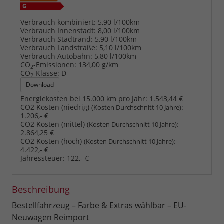
Verbrauch kombiniert:
5,90 l/100km
Verbrauch Innenstadt:
8,00 l/100km
Verbrauch Stadtrand:
5,90 l/100km
Verbrauch Landstraße:
5,10 l/100km
Verbrauch Autobahn:
5,80 l/100km
CO
-Emissionen:
134,00 g/km
2
CO
-Klasse:
D
2
Download
Energiekosten bei 15.000 km pro Jahr:
1.543,44 €
CO2 Kosten (niedrig)
:
(Kosten Durchschnitt 10 Jahre)
1.206,- €
CO2 Kosten (mittel)
:
(Kosten Durchschnitt 10 Jahre)
2.864,25 €
CO2 Kosten (hoch)
:
(Kosten Durchschnitt 10 Jahre)
4.422,- €
Jahressteuer:
122,- €
Beschreibung
Bestellfahrzeug – Farbe & Extras wählbar – EU-
Neuwagen Reimport