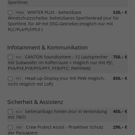
Sportline)
WINTER PLUS - beheizbare
530,– €
PWM
Windschutzscheibe; beheizbares Sportlenkrad (nur für
Sportline, für AP mit DSG-Getriebe) (möglich nur mit
PLC/PL4/PLF/PL9 )
Infotainment & Kommunikation
CANTON Soundsystem - 12 Lautsprecher
750,– €
9VS
mit Subwoofer im Kofferraum = möglich nur mit PJC,
PYA/PYE,PYR/PYS/PYT, PTB/PTC; PAP/PAW)
Head-up-Display (nur mit PAW möglich,
850,– €
PS1
nicht möglich mit Loft)
Sicherheit & Assistenz
Seitenairbags hinten (nur in Verbindung
450,– €
6C4
mit 7W7)
Crew Protect Assist - Proaktiver Schutz
290,– €
7W7
der Passagiere