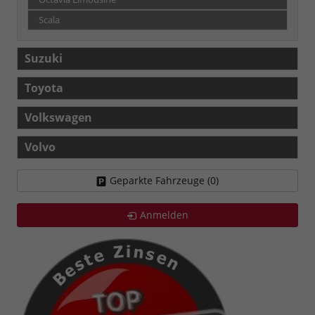
Scala
Suzuki
Toyota
Volkswagen
Volvo
Geparkte Fahrzeuge (
0
)
Anmelden