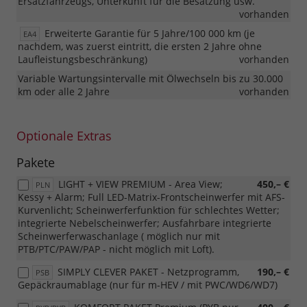
Ersatzfahrzeugs, Unterkunft für die Besatzung usw.
vorhanden
Erweiterte Garantie für 5 Jahre/100 000 km (je
EA4
nachdem, was zuerst eintritt, die ersten 2 Jahre ohne
Laufleistungsbeschränkung)
vorhanden
Variable Wartungsintervalle mit Ölwechseln bis zu 30.000
km oder alle 2 Jahre
vorhanden
Optionale Extras
Pakete
LIGHT + VIEW PREMIUM - Area View;
450,– €
PLN
Kessy + Alarm; Full LED-Matrix-Frontscheinwerfer mit AFS-
Kurvenlicht; Scheinwerferfunktion für schlechtes Wetter;
integrierte Nebelscheinwerfer; Ausfahrbare integrierte
Scheinwerferwaschanlage ( möglich nur mit
PTB/PTC/PAW/PAP - nicht möglich mit Loft).
SIMPLY CLEVER PAKET - Netzprogramm,
190,– €
PSB
Gepäckraumablage (nur für m-HEV / mit PWC/WD6/WD7)