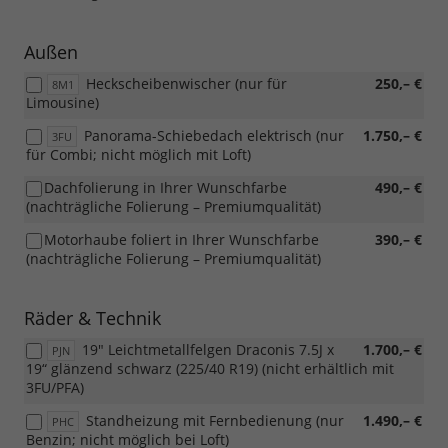
Außen
Heckscheibenwischer (nur für
250,– €
8M1
Limousine)
Panorama-Schiebedach elektrisch (nur
1.750,– €
3FU
für Combi; nicht möglich mit Loft)
Dachfolierung in Ihrer Wunschfarbe
490,– €
(nachträgliche Folierung – Premiumqualität)
Motorhaube foliert in Ihrer Wunschfarbe
390,– €
(nachträgliche Folierung – Premiumqualität)
Räder & Technik
19" Leichtmetallfelgen Draconis 7.5J x
1.700,– €
PJN
19“ glänzend schwarz (225/40 R19) (nicht erhältlich mit
3FU/PFA)
Standheizung mit Fernbedienung (nur
1.490,– €
PHC
Benzin; nicht möglich bei Loft)