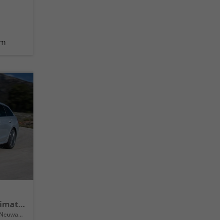
km
Selection 16" Alufelgen, Climatronic, LED-Scheinwerfer, Parksensoren hinten, Radio 10" + Wireless Smartlink, Tempomat, Multifunktions-Lederlenkrad, Dachreling uvm.
Neuwagen