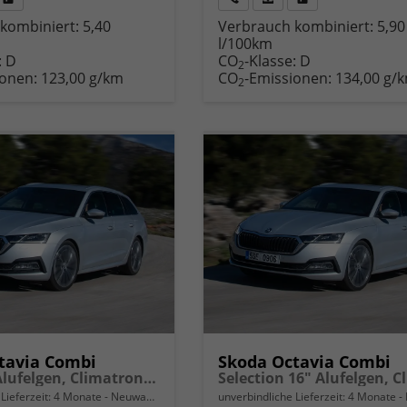
Fahrzeug
Rückruf
PDF-
Fahrzeug
kombiniert:
5,40
Verbrauch kombiniert:
5,90
,
drucken,
anfordern
Datei,
drucken,
l/100km
zeugexposé
parken
Fahrzeugexposé
parken
:
D
CO
-Klasse:
D
ken
oder
drucken
oder
2
ionen:
123,00 g/km
CO
-Emissionen:
134,00 g/
vergleichen
vergleichen
2
tavia Combi
Skoda Octavia Combi
Extra 16" Alufelgen, Climatronic, LED-Scheinwerfer, Parksensoren hinten, Radio 10" + Wireless Smartlink, Tempomat, Multifunktions-Lederlenkrad, Dachreling uvm.
Lieferzeit:
4 Monate
Neuwagen
unverbindliche Lieferzeit:
4 Monate