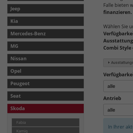
Falle bieten
Jeep
finanzieren.
Kia
Wählen Sie u
Verfügbarkei
Mercedes-Benz
Ausstattungs
MG
Combi Style 
Nissan
Ausstattungs
Opel
Verfügbarkei
Peugeot
Seat
Antrieb
Skoda
Fabia
In Ihrer ak
Kamiq