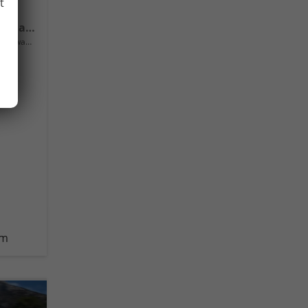
t
Extra Plus 16" Alufelgen, Climatronic, LED-Scheinwerfer, Parksensoren hinten, Radio 10" + Wireless Smartlink, Tempomat, Multifunktions-Lederlenkrad, Dachreling uvm.
Neuwagen
km