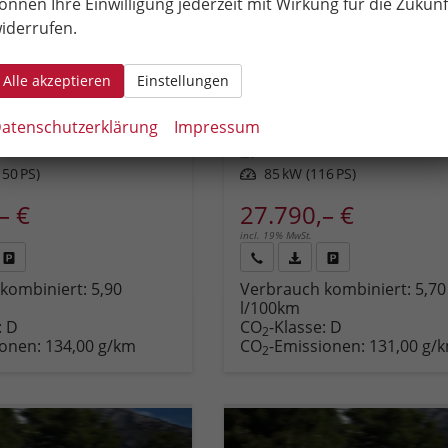
önnen Ihre Einwilligung jederzeit mit Wirkung für die Zukunf
tavia Combi
Skoda Octavia Combi
iderrufen.
Extra 16" Alufelgen, Climatronic, LED-Scheinwerfer, Parksensoren hinten, Radio 10" + Wireless Smartlink, Tempomat, Multifunktions-Lederlenkrad, Dachreling uvm.
Lieferzeit:
4 Monate
Neuwagen
unverbindliche Lieferzeit:
4 Monate
Alle akzeptieren
Einstellungen
Fahrzeugnr.
92041
atenschutzerklärung
Impressum
6-Gang
Getriebe
Schalt. 6-Gang
Kraftstoff
Benzin
50 PS)
Leistung
85 kW (116 PS)
– €
27.790,– €
incl. 19% MwSt.
Fahrzeug
Rückruf
PDF-
Fahrzeug
kombiniert:
5,90
Verbrauch kombiniert:
5,70
,
drucken,
anfordern
Datei,
drucken,
l/100km
zeugexposé
parken
Fahrzeugexposé
parken
:
D
CO
-Klasse:
D
ken
oder
drucken
oder
2
ionen:
134,00 g/km
CO
-Emissionen:
131,00 g/
vergleichen
vergleichen
2