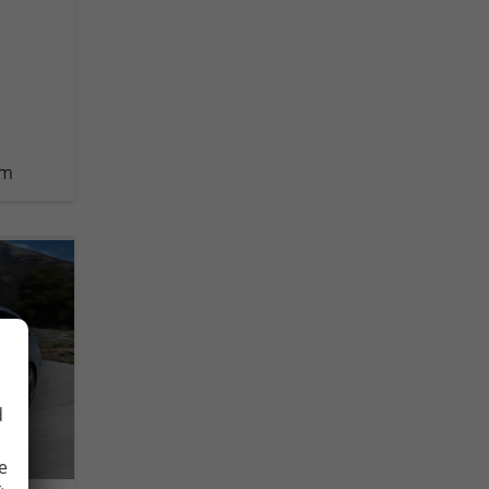
km
d
e