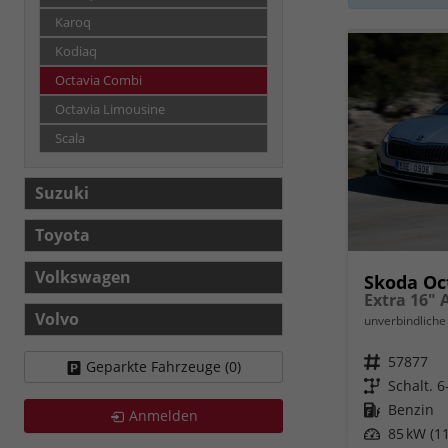
Karoq
Kodiaq
Octavia Combi
Octavia Limousine
Scala
Suzuki
Toyota
Volkswagen
Skoda Oc
Volvo
unverbindliche 
Fahrzeugnr.
57877
Geparkte Fahrzeuge (
0
)
Getriebe
Schalt. 
Kraftstoff
Benzin
Anmelden
Leistung
85 kW (11