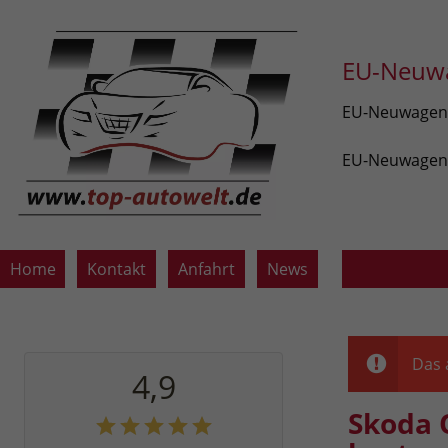
EU-Neuwa
EU-Neuwagen v
EU-Neuwagen z
Home
Kontakt
Anfahrt
News
Das 
4,9
Skoda 