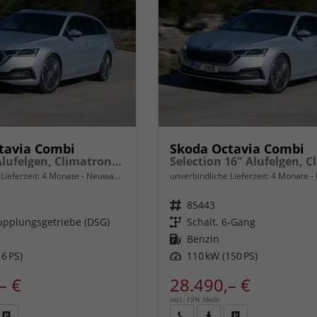
tavia Combi
Skoda Octavia Combi
Extra 16" Alufelgen, Climatronic, LED-Scheinwerfer, Parksensoren hinten, Radio 10" + Wireless Smartlink, Tempomat, Multifunktions-Lederlenkrad, Dachreling uvm.
Lieferzeit:
4 Monate
Neuwagen
unverbindliche Lieferzeit:
4 Monate
Fahrzeugnr.
85443
pplungsgetriebe (DSG)
Getriebe
Schalt. 6-Gang
Kraftstoff
Benzin
6 PS)
Leistung
110 kW (150 PS)
– €
28.490,– €
incl. 19% MwSt.