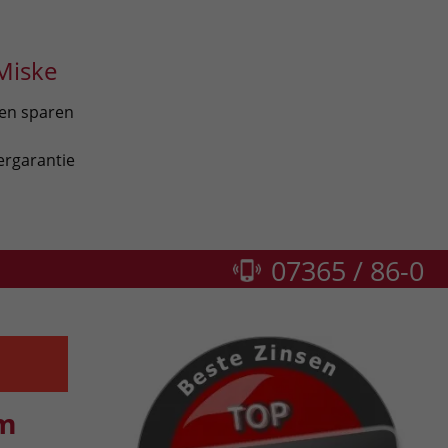
Miske
len sparen
ergarantie
07365 / 86-0
um