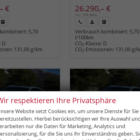
– €
26.290,– €
incl. 19% MwSt.
Fahrzeug
Rückruf
PDF-
Fahrzeug
kombiniert:
5,70
Verbrauch kombiniert:
5,70
,
drucken,
anfordern
Datei,
drucken,
l/100km
zeugexposé
parken
Fahrzeugexposé
parken
:
D
CO
-Klasse:
D
ken
oder
drucken
oder
2
ionen:
131,00 g/km
CO
-Emissionen:
131,00 g/
vergleichen
vergleichen
2
Wir respektieren Ihre Privatsphäre
nsere Website setzt Cookies ein, um unsere Dienste für Sie
ereitzustellen. Hierbei berücksichtigen wir Ihre Auswahl un
erarbeiten nur die Daten für Marketing, Analytics und
ersonalisierung, für die Sie uns Ihr Einverständnis geben. Si