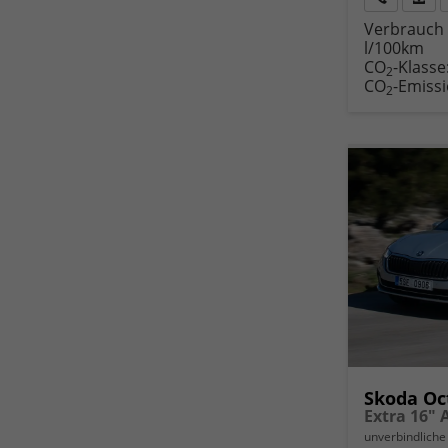
Rückruf
PDF-
Verbrauch 
anfordern
Datei
l/100km
Fahr
CO
-Klasse
druc
2
CO
-Emiss
2
Skoda Oc
unverbindliche 