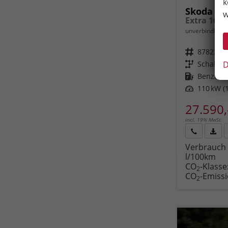
k
Skoda Oc
w
unverbindliche 
Fahrzeugnr.
87822
D
Getriebe
Schalt. 
Kraftstoff
Benzin
Leistung
110 kW (1
27.590,
incl. 19% MwSt.
Rückruf
PDF-
Verbrauch 
anfordern
Datei
l/100km
Fahr
CO
-Klasse
druc
2
CO
-Emiss
2