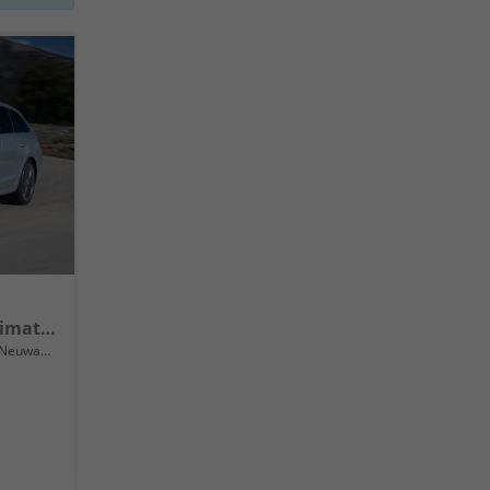
Selection 16" Alufelgen, Climatronic, LED-Scheinwerfer, Parksensoren hinten, Radio 10" + Wireless Smartlink, Tempomat, Multifunktions-Lederlenkrad, Dachreling uvm.
Neuwagen