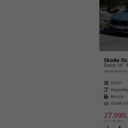
Skoda Oc
unverbindliche 
Fahrzeugnr.
87821
Getriebe
Doppelku
Kraftstoff
Benzin
Leistung
85 kW (11
27.990,
incl. 19% MwSt.