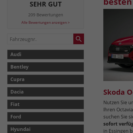
besten 
SEHR GUT
209 Bewertungen
Alle Bewertungen anzeigen >
Fahrzeugnr.
Audi
Bentley
Cupra
Skoda O
Dacia
Nutzen Sie 
Fiat
Ihren Octavia
suchen Sie s
Ford
sofort verf
Hyundai
in Essingen b