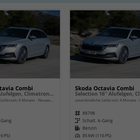
tavia Combi
Skoda Octavia Combi
Extra 16" Alufelgen, Climatronic, LED-Scheinwerfer, Parksensoren hinten, Radio 10" + Wireless Smartlink, Tempomat, Multifunktions-Lederlenkrad, Dachreling uvm.
Lieferzeit:
4 Monate
Neuwagen
unverbindliche Lieferzeit:
4 Monate
Fahrzeugnr.
88798
6-Gang
Getriebe
Schalt. 6-Gang
Kraftstoff
Benzin
6 PS)
Leistung
85 kW (116 PS)