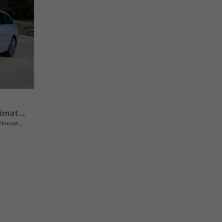
Selection 16" Alufelgen, Climatronic, LED-Scheinwerfer, Parksensoren hinten, Radio 10" + Wireless Smartlink, Tempomat, Multifunktions-Lederlenkrad, Dachreling uvm.
Neuwagen