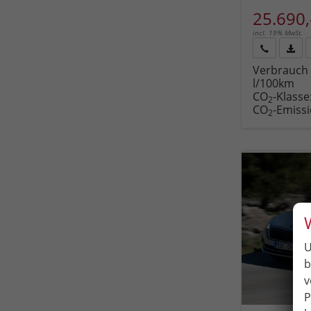
25.690,
incl. 19% MwSt.
Rückruf
PDF-
Verbrauch 
anfordern
Datei
l/100km
Fahr
CO
-Klasse
druc
2
CO
-Emiss
2
U
b
v
P