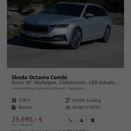
Skoda Octavia Combi
Extra 16" Alufelgen, Climatronic, LED-Scheinwerfer, Parksensoren hinten, Radio 10" + Wireless Smartlink, Tempomat, Multifunktions-Lederlenkrad, Dachreling uvm.
unverbindliche Lieferzeit:
4 Monate
Neuwagen
Fahrzeugnr.
57877
Getriebe
Schalt. 6-Gang
Kraftstoff
Benzin
Leistung
85 kW (116 PS)
25.690,– €
incl. 19% MwSt.
Rückruf
PDF-
Fahrzeug
anfordern
Datei,
drucken,