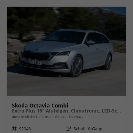
Skoda Octavia Combi
Extra Plus 16" Alufelgen, Climatronic, LED-Scheinwerfer, Parksensoren hinten, Radio 10" + Wireless Smartlink, Tempomat, Multifunktions-Lederlenkrad, Dachreling uvm.
unverbindliche Lieferzeit:
4 Monate
Neuwagen
Fahrzeugnr.
92043
Getriebe
Schalt. 6-Gang