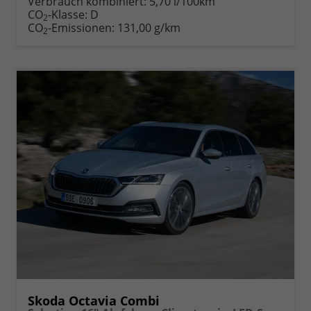
Verbrauch kombiniert:
5,70 l/100km
Fahrzeugexposé
parken
CO
-Klasse:
D
2
drucken
oder
CO
-Emissionen:
131,00 g/km
2
vergleichen
Skoda Octavia Combi