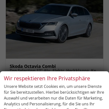
Skoda Octavia Combi
Top Selection 17" Alu, Elektr. Heckklappe, Kessy+Alarm, Beheizte Frontscheibe, Winterpaket, SunSet, Climatronic, LED-Scheinwerfer, Parksensoren vorn/hinten, Rückfahrkamera, Radio 10" + Wireless Smartlink, ACC uvm.
unverbindliche Lieferzeit:
4 Monate
Neuwagen
Wir respektieren Ihre Privatsphäre
Fahrzeugnr.
53224
Getriebe
Schalt. 6-Gang
Unsere Website setzt Cookies ein, um unsere Dienste
Kraftstoff
Benzin
Leistung
85 kW (116 PS)
für Sie bereitzustellen. Hierbei berücksichtigen wir Ihre
Auswahl und verarbeiten nur die Daten für Marketing,
29.390,– €
Analytics und Personalisierung, für die Sie uns Ihr
incl. 19% MwSt.
Rückruf
PDF-
Fahrzeug