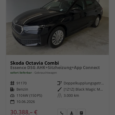
Skoda Octavia Combi
Essence DSG AHK+Sitzheizung+App Connect
sofort lieferbar
Gebrauchtwagen
Fahrzeugnr.
91170
Getriebe
Doppelkupplungsgetriebe (DSG)
Kraftstoff
Benzin
Außenfarbe
[1Z1Z] Black Magic Metallic
Leistung
110 kW (150 PS)
Kilometerstand
3.000 km
10.06.2026
30.388,– €