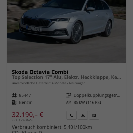
Skoda Octavia Combi
Top Selection 17" Alu, Elektr. Heckklappe, Kessy+Alarm, Beheizte Frontscheibe, Winterpaket, SunSet, Climatronic, LED-Scheinwerfer, Parksensoren vorn/hinten, Rückfahrkamera, Radio 10" + Wireless Smartlink, ACC uvm.
unverbindliche Lieferzeit:
4 Monate
Neuwagen
Fahrzeugnr.
85447
Getriebe
Doppelkupplungsgetriebe (DSG)
Kraftstoff
Benzin
Leistung
85 kW (116 PS)
32.190,– €
incl. 19% MwSt.
Rückruf
PDF-
Fahrzeug
anfordern
Datei,
drucken,
Verbrauch kombiniert:
5,40 l/100km
Fahrzeugexposé
parken
CO
-Klasse:
D