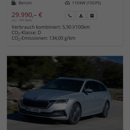
Kraftstoff
Benzin
Leistung
110 kW (150 PS)
29.990,– €
incl. 19% MwSt.
Rückruf
PDF-
Fahrzeug
anfordern
Datei,
drucken,
Verbrauch kombiniert:
5,90 l/100km
Fahrzeugexposé
parken
CO
-Klasse:
D
2
drucken
oder
CO
-Emissionen:
134,00 g/km
2
vergleichen