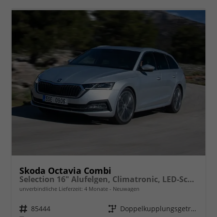
Skoda Octavia Combi
Selection 16" Alufelgen, Climatronic, LED-Scheinwerfer, Parksensoren hinten, Radio 10" + Wireless Smartlink, Tempomat, Multifunktions-Lederlenkrad, Dachreling uvm.
unverbindliche Lieferzeit:
4 Monate
Neuwagen
Fahrzeugnr.
85444
Getriebe
Doppelkupplungsgetriebe (DSG)