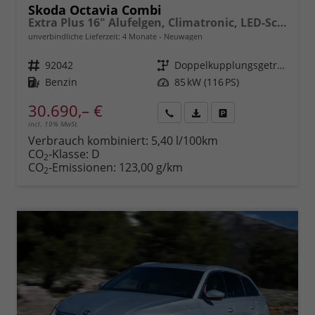
Skoda Octavia Combi
Extra Plus 16" Alufelgen, Climatronic, LED-Scheinwerfer, Parksensoren hinten, Radio 10" + Wireless Smartlink, Tempomat, Multifunktions-Lederlenkrad, Dachreling uvm.
unverbindliche Lieferzeit:
4 Monate
Neuwagen
Fahrzeugnr.
92042
Getriebe
Doppelkupplungsgetriebe (DSG)
Kraftstoff
Benzin
Leistung
85 kW (116 PS)
30.690,– €
incl. 19% MwSt.
Rückruf
PDF-
Fahrzeug
anfordern
Datei,
drucken,
Verbrauch kombiniert:
5,40 l/100km
Fahrzeugexposé
parken
CO
-Klasse:
D
2
drucken
oder
CO
-Emissionen:
123,00 g/km
2
vergleichen