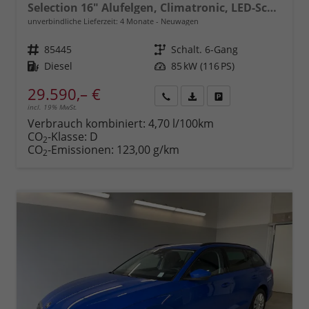
Selection 16" Alufelgen, Climatronic, LED-Scheinwerfer, Parksensoren hinten, Radio 10" + Wireless Smartlink, Tempomat, Multifunktions-Lederlenkrad, Dachreling uvm.
unverbindliche Lieferzeit:
4 Monate
Neuwagen
Fahrzeugnr.
85445
Getriebe
Schalt. 6-Gang
Kraftstoff
Diesel
Leistung
85 kW (116 PS)
29.590,– €
incl. 19% MwSt.
Rückruf
PDF-
Fahrzeug
anfordern
Datei,
drucken,
Verbrauch kombiniert:
4,70 l/100km
Fahrzeugexposé
parken
CO
-Klasse:
D
2
drucken
oder
CO
-Emissionen:
123,00 g/km
2
vergleichen