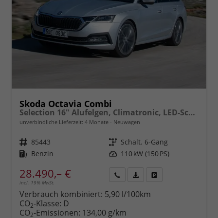
Skoda Octavia Combi
Selection 16" Alufelgen, Climatronic, LED-Scheinwerfer, Parksensoren hinten, Radio 10" + Wireless Smartlink, Tempomat, Multifunktions-Lederlenkrad, Dachreling uvm.
unverbindliche Lieferzeit:
4 Monate
Neuwagen
Fahrzeugnr.
85443
Getriebe
Schalt. 6-Gang
Kraftstoff
Benzin
Leistung
110 kW (150 PS)
28.490,– €
incl. 19% MwSt.
Rückruf
PDF-
Fahrzeug
anfordern
Datei,
drucken,
Verbrauch kombiniert:
5,90 l/100km
Fahrzeugexposé
parken
CO
-Klasse:
D
2
drucken
oder
CO
-Emissionen:
134,00 g/km
2