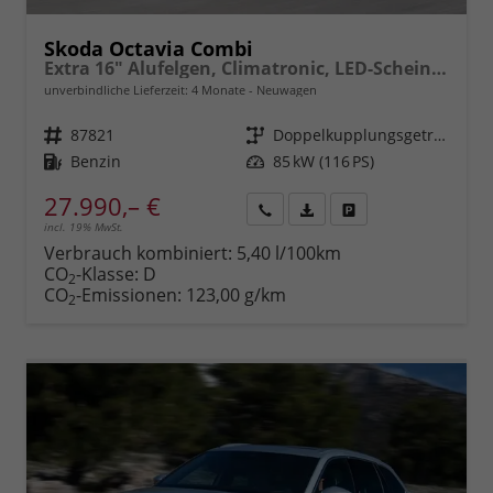
Skoda Octavia Combi
Extra 16" Alufelgen, Climatronic, LED-Scheinwerfer, Parksensoren hinten, Radio 10" + Wireless Smartlink, Tempomat, Multifunktions-Lederlenkrad, Dachreling uvm.
unverbindliche Lieferzeit:
4 Monate
Neuwagen
Fahrzeugnr.
87821
Getriebe
Doppelkupplungsgetriebe (DSG)
Kraftstoff
Benzin
Leistung
85 kW (116 PS)
27.990,– €
incl. 19% MwSt.
Rückruf
PDF-
Fahrzeug
anfordern
Datei,
drucken,
Verbrauch kombiniert:
5,40 l/100km
Fahrzeugexposé
parken
CO
-Klasse:
D
2
drucken
oder
CO
-Emissionen:
123,00 g/km
2
vergleichen