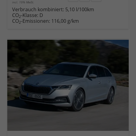
incl. 19% MwSt.
Rückruf
PDF-
Fahrzeug
anfordern
Datei,
drucken,
Verbrauch kombiniert:
5,10 l/100km
Fahrzeugexposé
parken
CO
-Klasse:
D
2
drucken
oder
CO
-Emissionen:
116,00 g/km
2
vergleichen