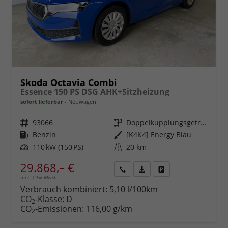
Skoda Octavia Combi
Essence 150 PS DSG AHK+Sitzheizung
sofort lieferbar
Neuwagen
Fahrzeugnr.
93066
Getriebe
Doppelkupplungsgetriebe (DSG)
Kraftstoff
Benzin
Außenfarbe
[K4K4] Energy Blau
Leistung
110 kW (150 PS)
Kilometerstand
20 km
29.868,– €
incl. 19% MwSt.
Rückruf
PDF-
Fahrzeug
anfordern
Datei,
drucken,
Verbrauch kombiniert:
5,10 l/100km
Fahrzeugexposé
parken
CO
-Klasse:
D
2
drucken
oder
CO
-Emissionen:
116,00 g/km
2
vergleichen