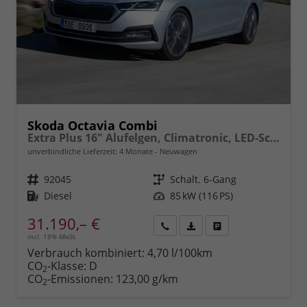
Skoda Octavia Combi
Extra Plus 16" Alufelgen, Climatronic, LED-Scheinwerfer, Parksensoren hinten, Radio 10" + Wireless Smartlink, Tempomat, Multifunktions-Lederlenkrad, Dachreling uvm.
unverbindliche Lieferzeit:
4 Monate
Neuwagen
Fahrzeugnr.
92045
Getriebe
Schalt. 6-Gang
Kraftstoff
Diesel
Leistung
85 kW (116 PS)
31.190,– €
incl. 19% MwSt.
Rückruf
PDF-
Fahrzeug
anfordern
Datei,
drucken,
Verbrauch kombiniert:
4,70 l/100km
Fahrzeugexposé
parken
CO
-Klasse:
D
2
drucken
oder
CO
-Emissionen:
123,00 g/km
2
vergleichen