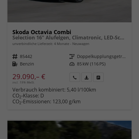
Skoda Octavia Combi
Selection 16" Alufelgen, Climatronic, LED-Scheinwerfer, Parksensoren hinten, Radio 10" + Wireless Smartlink, Tempomat, Multifunktions-Lederlenkrad, Dachreling uvm.
unverbindliche Lieferzeit:
4 Monate
Neuwagen
Fahrzeugnr.
85442
Getriebe
Doppelkupplungsgetriebe (DSG)
Kraftstoff
Benzin
Leistung
85 kW (116 PS)
29.090,– €
incl. 19% MwSt.
Rückruf
PDF-
Fahrzeug
anfordern
Datei,
drucken,
Verbrauch kombiniert:
5,40 l/100km
Fahrzeugexposé
parken
CO
-Klasse:
D
2
drucken
oder
CO
-Emissionen:
123,00 g/km
2
vergleichen