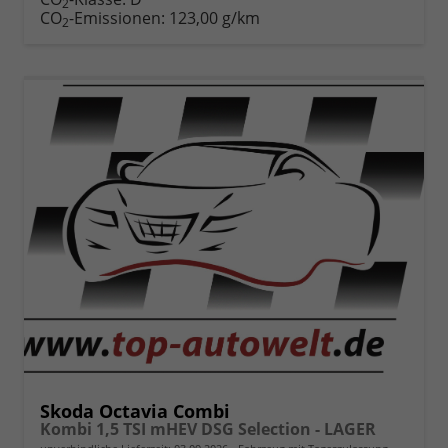
2
drucken
oder
CO
-Emissionen:
123,00 g/km
2
vergleichen
Skoda Octavia Combi
Kombi 1,5 TSI mHEV DSG Selection - LAGER