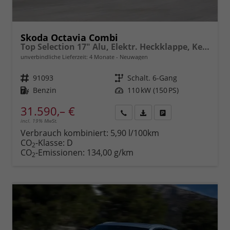
Skoda Octavia Combi
Top Selection 17" Alu, Elektr. Heckklappe, Kessy+Alarm, Beheizte Frontscheibe, Winterpaket, SunSet, Climatronic, LED-Scheinwerfer, Parksensoren vorn/hinten, Rückfahrkamera, Radio 10" + Wireless Smartlink, ACC uvm.
unverbindliche Lieferzeit:
4 Monate
Neuwagen
Fahrzeugnr.
91093
Getriebe
Schalt. 6-Gang
Kraftstoff
Benzin
Leistung
110 kW (150 PS)
31.590,– €
incl. 19% MwSt.
Rückruf
PDF-
Fahrzeug
anfordern
Datei,
drucken,
Verbrauch kombiniert:
5,90 l/100km
Fahrzeugexposé
parken
CO
-Klasse:
D
2
drucken
oder
CO
-Emissionen:
134,00 g/km
2
vergleichen