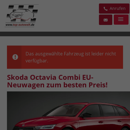
Anrufen
Das ausgewählte Fahrzeug ist leider nicht
verfügbar.
Skoda Octavia Combi EU-
Neuwagen zum besten Preis!