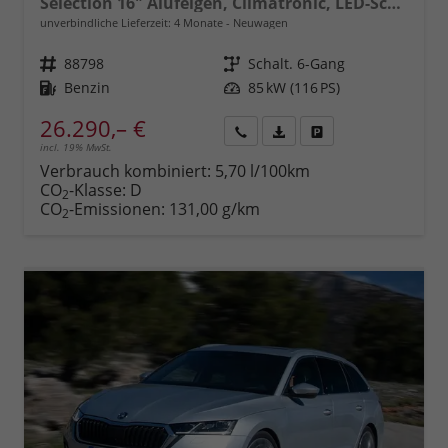
Selection 16" Alufelgen, Climatronic, LED-Scheinwerfer, Parksensoren hinten, Radio 10" + Wireless Smartlink, Tempomat, Multifunktions-Lederlenkrad, Dachreling uvm.
unverbindliche Lieferzeit:
4 Monate
Neuwagen
Fahrzeugnr.
88798
Getriebe
Schalt. 6-Gang
Kraftstoff
Benzin
Leistung
85 kW (116 PS)
26.290,– €
incl. 19% MwSt.
Rückruf
PDF-
Fahrzeug
anfordern
Datei,
drucken,
Verbrauch kombiniert:
5,70 l/100km
Fahrzeugexposé
parken
CO
-Klasse:
D
2
drucken
oder
CO
-Emissionen:
131,00 g/km
2
vergleichen