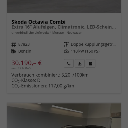
Skoda Octavia Combi
Extra 16" Alufelgen, Climatronic, LED-Scheinwerfer, Parksensoren hinten, Radio 10" + Wireless Smartlink, Tempomat, Multifunktions-Lederlenkrad, Dachreling uvm.
unverbindliche Lieferzeit:
4 Monate
Neuwagen
Fahrzeugnr.
87823
Getriebe
Doppelkupplungsgetriebe (DSG)
Kraftstoff
Benzin
Leistung
110 kW (150 PS)
30.190,– €
incl. 19% MwSt.
Rückruf
PDF-
Fahrzeug
anfordern
Datei,
drucken,
Verbrauch kombiniert:
5,20 l/100km
Fahrzeugexposé
parken
CO
-Klasse:
D
2
drucken
oder
CO
-Emissionen:
117,00 g/km
2
vergleichen