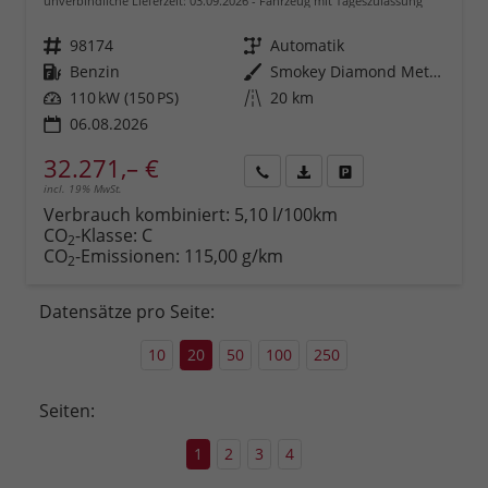
unverbindliche Lieferzeit:
03.09.2026
Fahrzeug mit Tageszulassung
Fahrzeugnr.
98174
Getriebe
Automatik
Kraftstoff
Benzin
Außenfarbe
Smokey Diamond Metallic ()
Leistung
110 kW (150 PS)
Kilometerstand
20 km
06.08.2026
32.271,– €
incl. 19% MwSt.
Rückruf
PDF-
Fahrzeug
anfordern
Datei,
drucken,
Verbrauch kombiniert:
5,10 l/100km
Fahrzeugexposé
parken
CO
-Klasse:
C
2
drucken
oder
CO
-Emissionen:
115,00 g/km
2
vergleichen
Datensätze pro Seite:
10
20
50
100
250
Seiten:
1
2
3
4