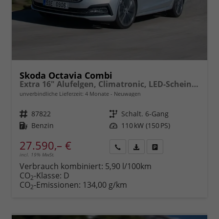
Skoda Octavia Combi
Extra 16" Alufelgen, Climatronic, LED-Scheinwerfer, Parksensoren hinten, Radio 10" + Wireless Smartlink, Tempomat, Multifunktions-Lederlenkrad, Dachreling uvm.
unverbindliche Lieferzeit:
4 Monate
Neuwagen
Fahrzeugnr.
87822
Getriebe
Schalt. 6-Gang
Kraftstoff
Benzin
Leistung
110 kW (150 PS)
27.590,– €
incl. 19% MwSt.
Rückruf
PDF-
Fahrzeug
anfordern
Datei,
drucken,
Verbrauch kombiniert:
5,90 l/100km
Fahrzeugexposé
parken
CO
-Klasse:
D
2
drucken
oder
CO
-Emissionen:
134,00 g/km
2
vergleichen