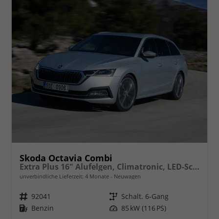
Skoda Octavia Combi
Extra Plus 16" Alufelgen, Climatronic, LED-Scheinwerfer, Parksensoren hinten, Radio 10" + Wireless Smartlink, Tempomat, Multifunktions-Lederlenkrad, Dachreling uvm.
unverbindliche Lieferzeit:
4 Monate
Neuwagen
Fahrzeugnr.
92041
Getriebe
Schalt. 6-Gang
Kraftstoff
Benzin
Leistung
85 kW (116 PS)