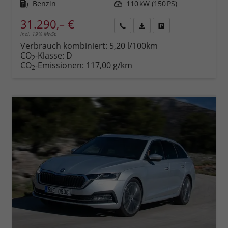
Kraftstoff
Benzin
Leistung
110 kW (150 PS)
31.290,– €
incl. 19% MwSt.
Rückruf
PDF-
Fahrzeug
anfordern
Datei,
drucken,
Verbrauch kombiniert:
5,20 l/100km
Fahrzeugexposé
parken
CO
-Klasse:
D
2
drucken
oder
CO
-Emissionen:
117,00 g/km
2
vergleichen