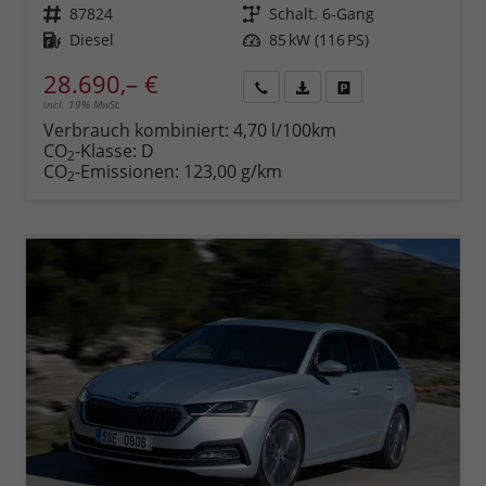
Fahrzeugnr.
87824
Getriebe
Schalt. 6-Gang
Kraftstoff
Diesel
Leistung
85 kW (116 PS)
28.690,– €
incl. 19% MwSt.
Rückruf
PDF-
Fahrzeug
anfordern
Datei,
drucken,
Verbrauch kombiniert:
4,70 l/100km
Fahrzeugexposé
parken
CO
-Klasse:
D
2
drucken
oder
CO
-Emissionen:
123,00 g/km
2
vergleichen