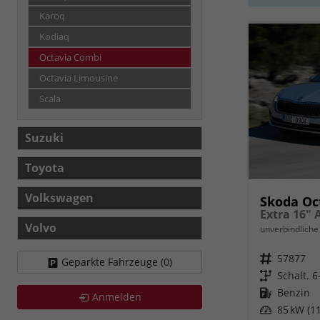
Karoq
Kodiaq
Octavia Combi
Octavia Limousine
Scala
Suzuki
Toyota
Volkswagen
Skoda Oc
Volvo
unverbindliche 
Fahrzeugnr.
57877
Geparkte Fahrzeuge (
0
)
Getriebe
Schalt. 
Kraftstoff
Benzin
Anmelden
Leistung
85 kW (11