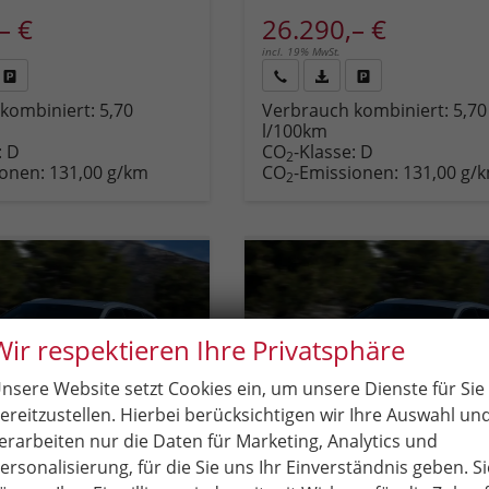
– €
26.290,– €
incl. 19% MwSt.
Fahrzeug
Rückruf
PDF-
Fahrzeug
kombiniert:
5,70
Verbrauch kombiniert:
5,70
,
drucken,
anfordern
Datei,
drucken,
l/100km
zeugexposé
parken
Fahrzeugexposé
parken
:
D
CO
-Klasse:
D
ken
oder
drucken
oder
2
ionen:
131,00 g/km
CO
-Emissionen:
131,00 g/
vergleichen
vergleichen
2
Wir respektieren Ihre Privatsphäre
nsere Website setzt Cookies ein, um unsere Dienste für Sie
ereitzustellen. Hierbei berücksichtigen wir Ihre Auswahl un
erarbeiten nur die Daten für Marketing, Analytics und
ersonalisierung, für die Sie uns Ihr Einverständnis geben. Si