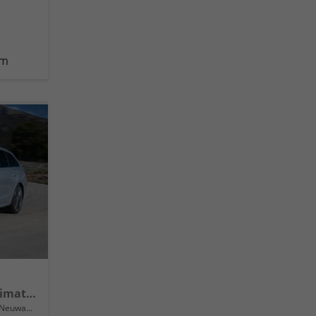
km
Selection 16" Alufelgen, Climatronic, LED-Scheinwerfer, Parksensoren hinten, Radio 10" + Wireless Smartlink, Tempomat, Multifunktions-Lederlenkrad, Dachreling uvm.
Neuwagen