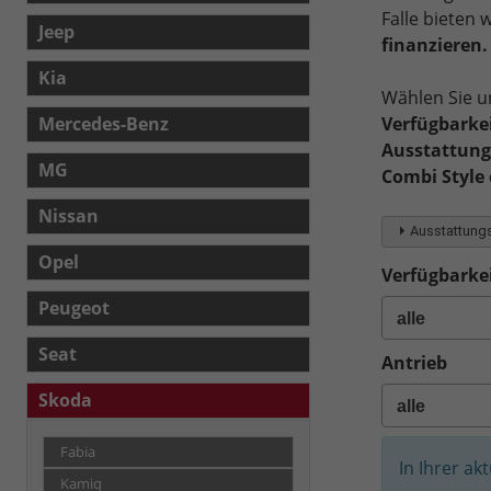
Falle bieten
Jeep
finanzieren.
Kia
Wählen Sie u
Verfügbarkei
Mercedes-Benz
Ausstattungs
MG
Combi Style 
Nissan
Ausstattungs
Opel
Verfügbarkei
Peugeot
Seat
Antrieb
Skoda
Fabia
In Ihrer ak
Kamiq