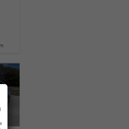
km
d
e