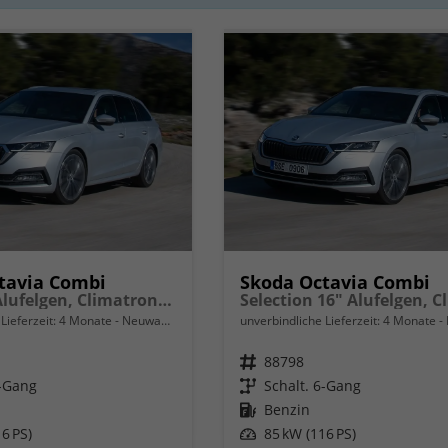
tavia Combi
Skoda Octavia Combi
Extra 16" Alufelgen, Climatronic, LED-Scheinwerfer, Parksensoren hinten, Radio 10" + Wireless Smartlink, Tempomat, Multifunktions-Lederlenkrad, Dachreling uvm.
Lieferzeit:
4 Monate
Neuwagen
unverbindliche Lieferzeit:
4 Monate
Fahrzeugnr.
88798
6-Gang
Getriebe
Schalt. 6-Gang
Kraftstoff
Benzin
6 PS)
Leistung
85 kW (116 PS)