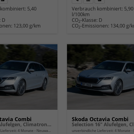
Fahrzeug
Rückruf
PDF-
Fahrzeug
kombiniert:
5,40
Verbrauch kombiniert:
5,90
,
drucken,
anfordern
Datei,
drucken,
l/100km
zeugexposé
parken
Fahrzeugexposé
parken
:
D
CO
-Klasse:
D
ken
oder
drucken
oder
2
ionen:
123,00 g/km
CO
-Emissionen:
134,00 g/
vergleichen
vergleichen
2
tavia Combi
Skoda Octavia Combi
Extra 16" Alufelgen, Climatronic, LED-Scheinwerfer, Parksensoren hinten, Radio 10" + Wireless Smartlink, Tempomat, Multifunktions-Lederlenkrad, Dachreling uvm.
Lieferzeit:
4 Monate
Neuwagen
unverbindliche Lieferzeit:
4 Monate