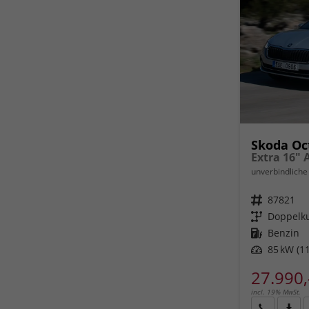
Skoda Oc
unverbindliche 
Fahrzeugnr.
87821
Getriebe
Doppelku
Kraftstoff
Benzin
Leistung
85 kW (11
27.990,
incl. 19% MwSt.