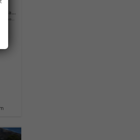
t
Extra Plus 16" Alufelgen, Climatronic, LED-Scheinwerfer, Parksensoren hinten, Radio 10" + Wireless Smartlink, Tempomat, Multifunktions-Lederlenkrad, Dachreling uvm.
Neuwagen
km