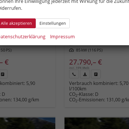
önnen Ihre Einwilligung jederzeit mit Wirkung für die Zukunf
tavia Combi
Skoda Octavia Combi
iderrufen.
Extra 16" Alufelgen, Climatronic, LED-Scheinwerfer, Parksensoren hinten, Radio 10" + Wireless Smartlink, Tempomat, Multifunktions-Lederlenkrad, Dachreling uvm.
Lieferzeit:
4 Monate
Neuwagen
unverbindliche Lieferzeit:
4 Monate
Alle akzeptieren
Einstellungen
Fahrzeugnr.
92041
atenschutzerklärung
Impressum
6-Gang
Getriebe
Schalt. 6-Gang
Kraftstoff
Benzin
50 PS)
Leistung
85 kW (116 PS)
– €
27.790,– €
incl. 19% MwSt.
Fahrzeug
Rückruf
PDF-
Fahrzeug
kombiniert:
5,90
Verbrauch kombiniert:
5,70
,
drucken,
anfordern
Datei,
drucken,
l/100km
zeugexposé
parken
Fahrzeugexposé
parken
:
D
CO
-Klasse:
D
ken
oder
drucken
oder
2
ionen:
134,00 g/km
CO
-Emissionen:
131,00 g/
vergleichen
vergleichen
2