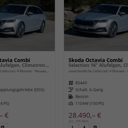
tavia Combi
Skoda Octavia Combi
Extra 16" Alufelgen, Climatronic, LED-Scheinwerfer, Parksensoren hinten, Radio 10" + Wireless Smartlink, Tempomat, Multifunktions-Lederlenkrad, Dachreling uvm.
Lieferzeit:
4 Monate
Neuwagen
unverbindliche Lieferzeit:
4 Monate
Fahrzeugnr.
85443
pplungsgetriebe (DSG)
Getriebe
Schalt. 6-Gang
Kraftstoff
Benzin
6 PS)
Leistung
110 kW (150 PS)
– €
28.490,– €
incl. 19% MwSt.