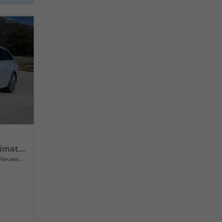
Selection 16" Alufelgen, Climatronic, LED-Scheinwerfer, Parksensoren hinten, Radio 10" + Wireless Smartlink, Tempomat, Multifunktions-Lederlenkrad, Dachreling uvm.
Neuwagen