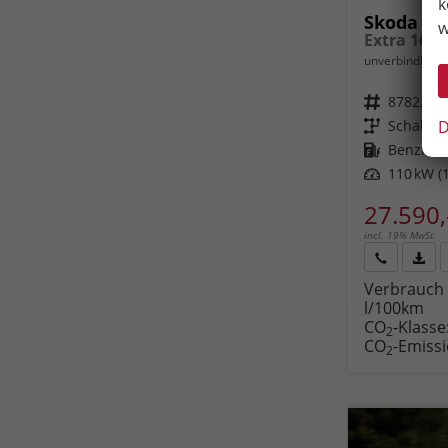
k
Skoda Oc
w
unverbindliche 
Fahrzeugnr.
87822
D
Getriebe
Schalt. 
Kraftstoff
Benzin
Leistung
110 kW (1
27.590,
incl. 19% MwSt.
Rückruf
PDF-
Verbrauch 
anfordern
Datei
l/100km
Fahr
CO
-Klasse
druc
2
CO
-Emiss
2