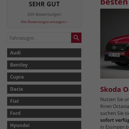
besten 
SEHR GUT
209 Bewertungen
Alle Bewertungen anzeigen >
Fahrzeugnr.
Audi
Bentley
Cupra
Skoda O
Dacia
Nutzen Sie 
Fiat
Ihren Octavia
suchen Sie s
Ford
sofort verf
Hyundai
in Essingen b