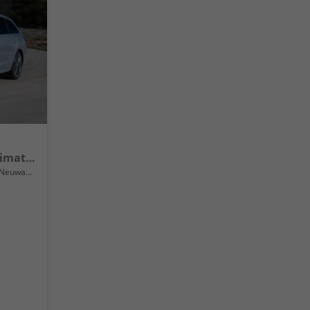
Selection 16" Alufelgen, Climatronic, LED-Scheinwerfer, Parksensoren hinten, Radio 10" + Wireless Smartlink, Tempomat, Multifunktions-Lederlenkrad, Dachreling uvm.
Neuwagen