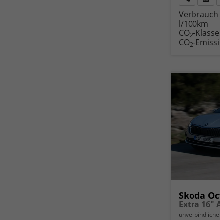
Rückruf
PDF-
Verbrauch 
anfordern
Datei
l/100km
Fahr
CO
-Klasse
druc
2
CO
-Emiss
2
Skoda Oc
unverbindliche 