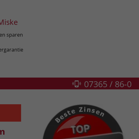
Miske
len sparen
ergarantie
07365 / 86-0
um