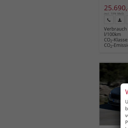
25.690,
incl. 19% MwSt.
Rückruf
PDF-
Verbrauch 
anfordern
Datei
l/100km
Fahr
CO
-Klasse
druc
2
CO
-Emiss
2
U
b
v
P