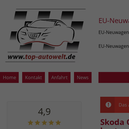
EU-Neuwa
EU-Neuwagen v
EU-Neuwagen z
Home
Kontakt
Anfahrt
News
Das 
4,9
Skoda 