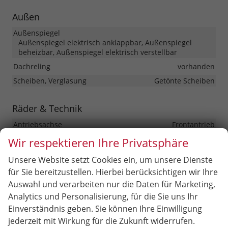
Außen
Außenspiegel
Außenspiegel elektrisch anklappbar, Außenspiegel
beheizbar, Außenspiegel elektrisch verstellbar
Dachreling
vorhanden
Scheiben, Verglasung
Getönte Scheiben
Räder & Technik
Antriebsachse
Frontantrieb
Bremsen
Elektronische Parkbremse
Wir respektieren Ihre Privatsphäre
Fahrwerk- und Regelungssysteme
Unsere Website setzt Cookies ein, um unsere Dienste
Antiblockiersystem (ABS), Elektronisches Stabilitäts-
für Sie bereitzustellen. Hierbei berücksichtigen wir Ihre
Programm (ESP), Reifendruckkontrolle
Auswahl und verarbeiten nur die Daten für Marketing,
Felgengröße
16 Zoll
Analytics und Personalisierung, für die Sie uns Ihr
Felgentyp
Leichtmetallfelge
Einverständnis geben. Sie können Ihre Einwilligung
jederzeit mit Wirkung für die Zukunft widerrufen.