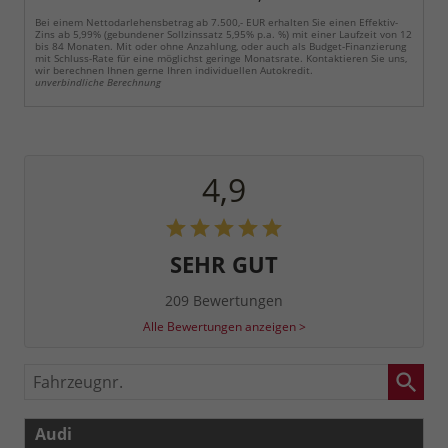
Bei einem Nettodarlehensbetrag ab 7.500,- EUR erhalten Sie einen Effektiv-
Zins ab 5,99% (gebundener Sollzinssatz 5,95% p.a. %) mit einer Laufzeit von 12
bis 84 Monaten. Mit oder ohne Anzahlung, oder auch als Budget-Finanzierung
mit Schluss-Rate für eine möglichst geringe Monatsrate. Kontaktieren Sie uns,
wir berechnen Ihnen gerne Ihren individuellen Autokredit.
unverbindliche Berechnung
4,9
SEHR GUT
209 Bewertungen
Alle Bewertungen anzeigen >
Fahrzeugnr.
Audi