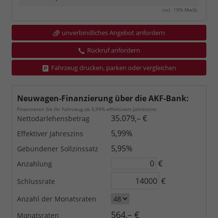
incl. 19% MwSt.
unverbindliches Angebot anfordern
Rückruf anfordern
Fahrzeug drucken, parken oder vergleichen
Neuwagen-Finanzierung über die AKF-Bank:
Finanzieren Sie Ihr Fahrzeug ab 5,99% effektivem Jahreszins
35.079,– €
Nettodarlehensbetrag
5,99%
Effektiver Jahreszins
5,95%
Gebundener Sollzinssatz
€
Anzahlung
€
Schlussrate
Anzahl der Monatsraten
564,– €
Monatsraten