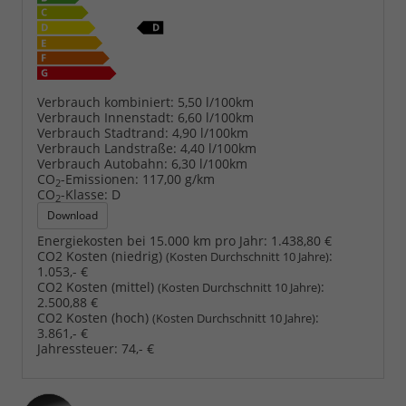
Verbrauch kombiniert:
5,50 l/100km
Verbrauch Innenstadt:
6,60 l/100km
Verbrauch Stadtrand:
4,90 l/100km
Verbrauch Landstraße:
4,40 l/100km
Verbrauch Autobahn:
6,30 l/100km
CO
-Emissionen:
117,00 g/km
2
CO
-Klasse:
D
2
Download
Energiekosten bei 15.000 km pro Jahr:
1.438,80 €
CO2 Kosten (niedrig)
:
(Kosten Durchschnitt 10 Jahre)
1.053,- €
CO2 Kosten (mittel)
:
(Kosten Durchschnitt 10 Jahre)
2.500,88 €
CO2 Kosten (hoch)
:
(Kosten Durchschnitt 10 Jahre)
3.861,- €
Jahressteuer:
74,- €