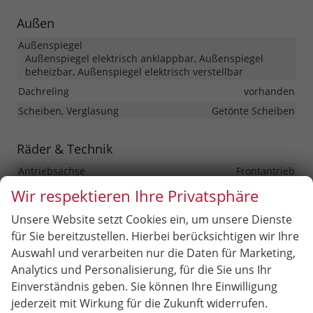
Außen
Außenspiegel
Außenspiegel elektrisch anklappbar, Außenspiegel
beheizbar, Außenspiegel elektrisch verstellbar
Dachreling
vorhanden
Scheiben, Verglasung
Getönte Scheiben
Räder & Technik
Antriebsachse
Frontantrieb
Bremsen
Elektronische Parkbremse
Wir respektieren Ihre Privatsphäre
Fahrwerk- und Regelungssysteme
Unsere Website setzt Cookies ein, um unsere Dienste
Antiblockiersystem (ABS), Elektronisches Stabilitäts-
für Sie bereitzustellen. Hierbei berücksichtigen wir Ihre
Programm (ESP), Reifendruckkontrolle
Auswahl und verarbeiten nur die Daten für Marketing,
Felgengröße
16 Zoll
Analytics und Personalisierung, für die Sie uns Ihr
Felgentyp
Leichtmetallfelge
Einverständnis geben. Sie können Ihre Einwilligung
jederzeit mit Wirkung für die Zukunft widerrufen.