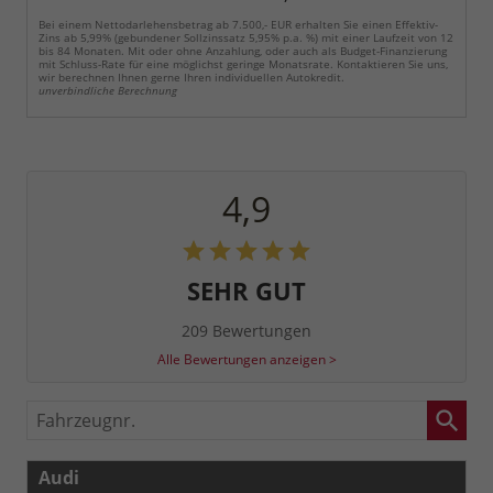
Bei einem Nettodarlehensbetrag ab 7.500,- EUR erhalten Sie einen Effektiv-
Zins ab 5,99% (gebundener Sollzinssatz 5,95% p.a. %) mit einer Laufzeit von 12
bis 84 Monaten. Mit oder ohne Anzahlung, oder auch als Budget-Finanzierung
mit Schluss-Rate für eine möglichst geringe Monatsrate. Kontaktieren Sie uns,
wir berechnen Ihnen gerne Ihren individuellen Autokredit.
unverbindliche Berechnung
4,9
SEHR GUT
209 Bewertungen
Alle Bewertungen anzeigen >
Fahrzeugnr.
Audi