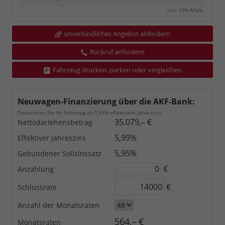
incl. 19% MwSt.
unverbindliches Angebot anfordern
Rückruf anfordern
Fahrzeug drucken, parken oder vergleichen
Neuwagen-Finanzierung über die AKF-Bank:
Finanzieren Sie Ihr Fahrzeug ab 5,99% effektivem Jahreszins
35.079,– €
Nettodarlehensbetrag
5,99%
Effektiver Jahreszins
5,95%
Gebundener Sollzinssatz
€
Anzahlung
€
Schlussrate
Anzahl der Monatsraten
564,– €
Monatsraten