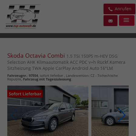
Anrufen
Skoda Octavia Combi
1.5 TSI 150PS m-HEV DSG
Selection AHK Klimaautomatik ACC PDC v+h Rückf.Kamera
Sitzheizung TWA Apple CarPlay Android Auto 16"LM
Fahrzeugnr.
:
97554
,
sofort lieferbar
, Landesversion: CZ - Tschechische
Republik,
Fahrzeug mit Tageszulassung