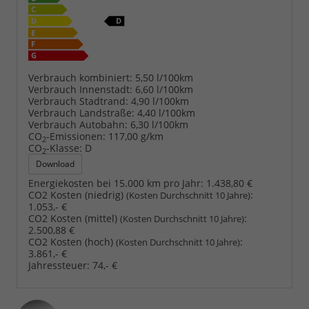
Verbrauch kombiniert:
5,50 l/100km
Verbrauch Innenstadt:
6,60 l/100km
Verbrauch Stadtrand:
4,90 l/100km
Verbrauch Landstraße:
4,40 l/100km
Verbrauch Autobahn:
6,30 l/100km
CO
-Emissionen:
117,00 g/km
2
CO
-Klasse:
D
2
Download
Energiekosten bei 15.000 km pro Jahr:
1.438,80 €
CO2 Kosten (niedrig)
:
(Kosten Durchschnitt 10 Jahre)
1.053,- €
CO2 Kosten (mittel)
:
(Kosten Durchschnitt 10 Jahre)
2.500,88 €
CO2 Kosten (hoch)
:
(Kosten Durchschnitt 10 Jahre)
3.861,- €
Jahressteuer:
74,- €